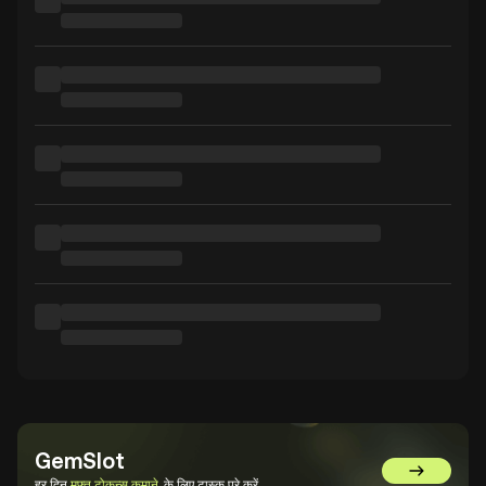
GemSlot
GemSlot पर 
हर दिन
मुफ़्त टोकन्स कमाने
के लिए टास्क पूरे करें