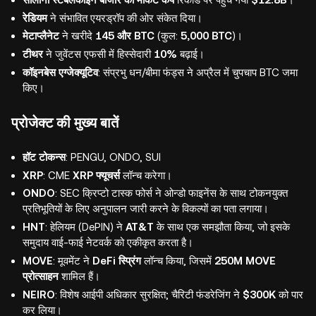
रेडियम
ने संभावित एयरड्रॉप की ओर संकेत दिया।
मेटाप्लैनेट
ने खरीदे
145 और BTC
(कुल:
5,000 BTC
)।
टीथर
ने जुवेंटस एफसी में हिस्सेदारी
10%
बढ़ाई।
कॉइनबेस एग्जेक्यूटिव
: संप्रभु धन/बीमा फंड्स ने अप्रैल में चुपचाप BTC जमा
किए।
प्रोजेक्ट की मुख्य बातें
हॉट टोकन्स
: PENGU, ONDO, SUI
XRP
: CME
XRP फ्यूचर्स
लॉन्च करेगा।
ONDO
: SEC क्रिप्टो टास्क फोर्स ने ओन्डो फाइनेंस के साथ टोकनयुक्त
प्रतिभूतियों के लिए अनुपालन जारी करने के विकल्पों का पता लगाया।
HNT
: हेलियम (DePIN) ने
AT&T
के साथ एक समझौता किया, जो इसके
समुदाय वाई-फाई नेटवर्क को एकीकृत करता है।
MOVE
: मूवमेंट ने
DeFi स्प्रिंग
लॉन्च किया, जिसमें
250M MOVE
प्रोत्साहन
शामिल हैं।
NEIRO
: विशेष आईपी अधिकार सुरक्षित; चैरिटी फंडरेजिंग ने
$300K
को पार
कर लिया।