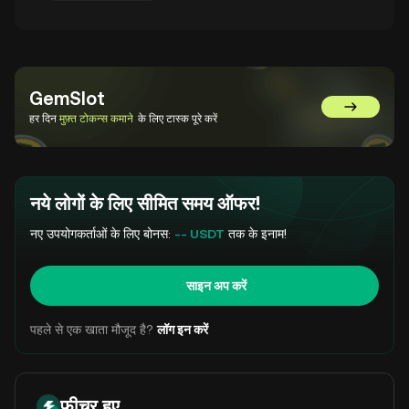
GemSlot
GemSlot पर 
हर दिन
मुफ़्त टोकन्स कमाने
के लिए टास्क पूरे करें
नये लोगों के लिए सीमित समय ऑफर!
नए उपयोगकर्ताओं के लिए बोनस:
-- USDT
तक के इनाम!
साइन अप करें
पहले से एक खाता मौजूद है?
लॉग इन करें
फ़ीचर हुए