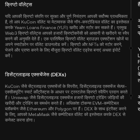
ह
क्रिप्टो वॉलेट्स
यदि आपकी क्रिप्टो संपत्ति पर सुरक्षा और पूर्ण नियंत्रण आपकी सर्वोच्च प्राथमिकता
अ
है, तो आप
KuCoin वॉलेट
या मेटामास्क जैसे नॉन-कस्टोडियल वॉलेट का इस्तेमाल
ज
करके Yearn Loans Finance (YLFI) खरीद और स्टोर कर सकते हैं। प्रमुख
प
Web3 क्रिप्टो वॉलेट्स आपको हजारों क्रिप्टोकरेंसी को आसानी से खरीदने या स्वैप
करने की अनुमति देते हैं। एक प्रतिष्ठित क्रिप्टो वॉलेट ब्राउज़र एक्सटेंशन खोजें या
अपने स्मार्टफ़ोन पर वॉलेट डाउनलोड करें। क्रिप्टो और NFTs को स्टोर करने,
भेजने और प्राप्त करने के लिए मौजूदा क्रिप्टो वॉलेट एड्रेस बनाएं अथवा इंपोर्ट
करें।
(
क
डिसेंट्रलाइज़्ड एक्सचेंजेस (DEXs)
त
KuCoin जैसे सेंट्रलाइज़्ड एक्सचेंजों के विपरीत, डिसेंट्रलाइज़्ड एक्सचेंज सेल्फ़-
एक्सीक्यूटिंग स्मार्ट कॉंट्रैक्ट्स के आधार पर ट्रस्टलेस क्रिप्टो स्वैपिंग प्रदान करते
अ
हैं। Uniswap जैसे डिसेंट्रलाइज़्ड एक्सचेंज हजारों क्रिप्टो ट्रेडिंग जोड़ियों की
स
खरीदी और ट्रेडिंग का समर्थन करते हैं। अधिकांश टोकन्स EVM-कम्पेटिबल
ब्लॉकचेन जैसे
Ethereum
और
Polygon
पर हैं। DEX के साथ इंटरैक्ट करने
ख
के लिए, आपको MetaMask जैसे कम्पेटिबल वॉलेट को इस्तेमाल करके DEX से
कनेक्ट करना होगा।