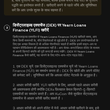
हैं, सीधे भुगतानों को नहीं संभालते, बल्कि इसके बजाय थर्ड पार्टी के भुगतान
पद्धति का इस्तेमाल करते हैं। खरीदारी करने से पहले जाँचे और सुनिश्चित
करें कि आप उनके शुल्क के साथ सहमत हैं।
डिसेंट्रलाइज़्ड एक्सचेंज (DEX) पर Yearn Loans
3
Finance (YLFI) खरीदें
डिसेंट्रलाइज़्ड एक्सचेंज से Yearn Loans Finance (YLFI) खरीदते समय, आप
बिना किसी मध्यस्थी के, सीधे विक्रेताओं से जुड़े होते हैं। DEX उन उपयोगकर्ताओं के
लिए एक अच्छा विकल्प है जो अधिक गोपनीयता चाहते हैं क्योंकि इसमें साइन-अप या
पहचान वेरिफ़िकेशन की आवश्यकता नहीं है। आप सेल्फ़-कस्टोडियल वॉलेट के माध्यम
से अपनी क्रिप्टो संपत्ति की पूरी कस्टडी बनाए रखेंगे। DEX पर Yearn Loans
Finance कैसे खरीदें, यह जानने के लिए स्टेप-बाय-स्टेप गाइड देखें।
1.
एक DEX चुनें:
एक डिसेंट्रलाइज़्ड एक्सचेंज चुनें जो Yearn Loans
Finance (YLFI) का समर्थन करता हो। DEX ऐप खोलें और अपने वॉलेट
को कनेक्ट करें। सुनिश्चित करें कि आपका वॉलेट नेटवर्क के अनुकूल है।
2.
आधार करेंसी खरीदें:
YLFI खरीदने के लिए, आपको पहले आधार करेंसी
की आवश्यकता होगी क्योंकि DEXs फ़िलहाल केवल क्रिप्टो-टू-क्रिप्टो
एक्सचेंजों का समर्थन करते हैं। आप KuCoin जैसे सुरक्षित सेंट्रलाइज़्ड
एक्सचेंज से
आधार करेंसी खरीद सकते हैं
।
3.
आधार करेंसी को अपने वॉलेट में भेजें:
आधार करेंसी खरीदने के बाद, इसे