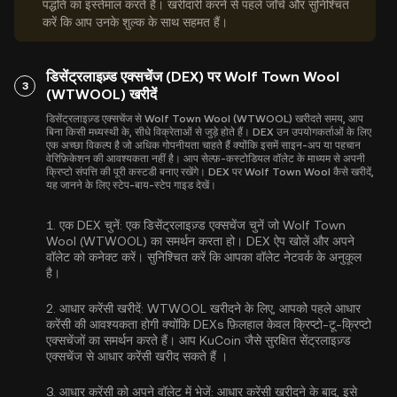
पद्धति का इस्तेमाल करते हैं। खरीदारी करने से पहले जाँचे और सुनिश्चित
करें कि आप उनके शुल्क के साथ सहमत हैं।
डिसेंट्रलाइज़्ड एक्सचेंज (DEX) पर Wolf Town Wool
3
(WTWOOL) खरीदें
डिसेंट्रलाइज़्ड एक्सचेंज से Wolf Town Wool (WTWOOL) खरीदते समय, आप
बिना किसी मध्यस्थी के, सीधे विक्रेताओं से जुड़े होते हैं। DEX उन उपयोगकर्ताओं के लिए
एक अच्छा विकल्प है जो अधिक गोपनीयता चाहते हैं क्योंकि इसमें साइन-अप या पहचान
वेरिफ़िकेशन की आवश्यकता नहीं है। आप सेल्फ़-कस्टोडियल वॉलेट के माध्यम से अपनी
क्रिप्टो संपत्ति की पूरी कस्टडी बनाए रखेंगे। DEX पर Wolf Town Wool कैसे खरीदें,
यह जानने के लिए स्टेप-बाय-स्टेप गाइड देखें।
1.
एक DEX चुनें:
एक डिसेंट्रलाइज़्ड एक्सचेंज चुनें जो Wolf Town
Wool (WTWOOL) का समर्थन करता हो। DEX ऐप खोलें और अपने
वॉलेट को कनेक्ट करें। सुनिश्चित करें कि आपका वॉलेट नेटवर्क के अनुकूल
है।
2.
आधार करेंसी खरीदें:
WTWOOL खरीदने के लिए, आपको पहले आधार
करेंसी की आवश्यकता होगी क्योंकि DEXs फ़िलहाल केवल क्रिप्टो-टू-क्रिप्टो
एक्सचेंजों का समर्थन करते हैं। आप KuCoin जैसे सुरक्षित सेंट्रलाइज़्ड
एक्सचेंज से
आधार करेंसी खरीद सकते हैं
।
3.
आधार करेंसी को अपने वॉलेट में भेजें:
आधार करेंसी खरीदने के बाद, इसे