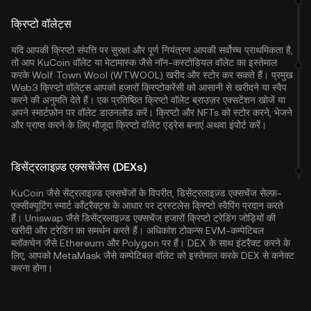
क्रिप्टो वॉलेट्स
यदि आपकी क्रिप्टो संपत्ति पर सुरक्षा और पूर्ण नियंत्रण आपकी सर्वोच्च प्राथमिकता है,
तो आप
KuCoin वॉलेट
या मेटामास्क जैसे नॉन-कस्टोडियल वॉलेट का इस्तेमाल
करके Wolf Town Wool (WTWOOL) खरीद और स्टोर कर सकते हैं। प्रमुख
Web3 क्रिप्टो वॉलेट्स आपको हजारों क्रिप्टोकरेंसी को आसानी से खरीदने या स्वैप
करने की अनुमति देते हैं। एक प्रतिष्ठित क्रिप्टो वॉलेट ब्राउज़र एक्सटेंशन खोजें या
अपने स्मार्टफ़ोन पर वॉलेट डाउनलोड करें। क्रिप्टो और NFTs को स्टोर करने, भेजने
और प्राप्त करने के लिए मौजूदा क्रिप्टो वॉलेट एड्रेस बनाएं अथवा इंपोर्ट करें।
डिसेंट्रलाइज़्ड एक्सचेंजेस (DEXs)
KuCoin जैसे सेंट्रलाइज़्ड एक्सचेंजों के विपरीत, डिसेंट्रलाइज़्ड एक्सचेंज सेल्फ़-
एक्सीक्यूटिंग स्मार्ट कॉंट्रैक्ट्स के आधार पर ट्रस्टलेस क्रिप्टो स्वैपिंग प्रदान करते
हैं। Uniswap जैसे डिसेंट्रलाइज़्ड एक्सचेंज हजारों क्रिप्टो ट्रेडिंग जोड़ियों की
खरीदी और ट्रेडिंग का समर्थन करते हैं। अधिकांश टोकन्स EVM-कम्पेटिबल
ब्लॉकचेन जैसे
Ethereum
और
Polygon
पर हैं। DEX के साथ इंटरैक्ट करने के
लिए, आपको MetaMask जैसे कम्पेटिबल वॉलेट को इस्तेमाल करके DEX से कनेक्ट
करना होगा।