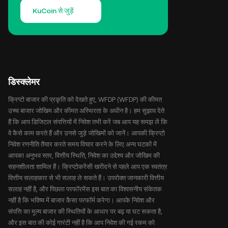
KuCoin से जुड़ें
डिस्क्लेमर
क्रिप्टो बाजार की प्रकृति को देखते हुए, WFDP (WFDP) की कीमत
उच्च बाजार जोखिम और कीमत अस्थिरता के अधीन है। हम सुझाव देते
हैं कि आप डिजिटल संपत्तियों में निवेश तभी करें जब आप यह समझ लें कि
वे कैसे काम करते हैं और उनसे जुड़े जोखिमों को जानें। आपकी क्रिप्टो
निवेश रणनीति तैयार करते समय विचार करने के लिए अन्य घटकों में
आपका अनुभव स्तर, वित्तीय स्थिति, निवेश का उद्देश्य और जोखिम की
सहनशीलता शामिल हैं। क्रिप्टोकरेंसी खरीदने से पहले आप एक स्वतंत्र
वित्तीय सलाहकार से भी सलाह ले सकते हैं। उपरोक्त जानकारी वित्तीय
सलाह नहीं है, और पिछला परफॉरमेंस इस बात का विश्वसनीय संकेतक
नहीं है कि भविष्य में बाजार कैसा परफॉर्म करेगा। आपके निवेश और
संपत्ति का मूल्य बाजार की स्थितियों के आधार पर बढ़ या घट सकता है,
और इस बात की कोई गारंटी नहीं है कि आप निवेश की गई रकम को