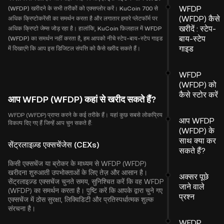
WFDP
(WFDP) खरीदने के सभी तरीकों को एक्सप्लोर करें। KuCoin 700 से
(WFDP) कैसे
अधिक क्रिप्टोकरेंसी का समर्थन करता है और लगातार हमारे प्लेटफॉर्म पर
खरीदें : स्टेप-
अधिक क्रिप्टो जेम्स जोड़ रहा है। हालांकि, KuCoin फ़िलहाल में WFDP
बाय-स्टेप
(WFDP) का समर्थन नहीं करता है, हम आपको नीचे स्टेप-बाय-स्टेप गाइड
गाइड
में दिखाएंगे कि आप इस डिजिटल संपत्ति को कैसे खरीद सकते हैं।
WFDP
(WFDP) को
कैसे स्टोर करें
आप WFDP (WFDP) कहां से खरीद सकते हैं?
WFDP (WFDP) प्राप्त करने के कई तरीके हैं। यहां कुछ सबसे लोकप्रिय
आप WFDP
विकल्प दिए गए हैं जिन्हें आप चुन सकते हैं:
(WFDP) के
साथ क्या कर
सेंट्रलाइज़्ड एक्सचेंजेस (CEXs)
सकते हैं?
किसी एक्सचेंज या ब्रोकर के माध्यम से WFDP (WFDP)
खरीदना शुरुआती उपभोक्ताओं के लिए तेज़ और आसान है।
अक्सर पूछे
सेंट्रलाइज़्ड एक्सचेंज चुनते समय, सुनिश्चित करें कि वह WFDP
जाने वाले
(WFDP) का समर्थन करता है। पुष्टि करें कि आपके द्वारा चुने गए
प्रश्न
एक्सचेंज में ठोस सुरक्षा, लिक्विडिटी और प्रतिस्पर्धात्मक शुल्क
संरचना है।
WFDP