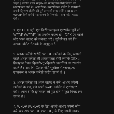
चाहते हैं क्योंकि इसमें साइन-अप या पहचान वेरिफ़िकेशन की
आवश्यकता नहीं है। आप सेल्फ़-कस्टोडियल वॉलेट के माध्यम से
अपनी क्रिप्टो संपत्ति की पूरी कस्टडी बनाए रखेंगे। DEX पर
WFDP कैसे खरीदें, यह जानने के लिए स्टेप-बाय-स्टेप गाइड
देखें।
1.
एक DEX चुनें:
एक डिसेंट्रलाइज़्ड एक्सचेंज चुनें जो
WFDP (WFDP) का समर्थन करता हो। DEX ऐप खोलें
और अपने वॉलेट को कनेक्ट करें। सुनिश्चित करें कि
आपका वॉलेट नेटवर्क के अनुकूल है।
2.
आधार करेंसी खरीदें:
WFDP खरीदने के लिए, आपको
पहले आधार करेंसी की आवश्यकता होगी क्योंकि DEXs
फ़िलहाल केवल क्रिप्टो-टू-क्रिप्टो एक्सचेंजों का समर्थन
करते हैं। आप KuCoin जैसे सुरक्षित सेंट्रलाइज़्ड
एक्सचेंज से
आधार करेंसी खरीद सकते हैं
।
3.
आधार करेंसी को अपने वॉलेट में भेजें:
आधार करेंसी
खरीदने के बाद, इसे अपने web3 वॉलेट में ट्रांसफ़र
करें। ध्यान दें कि ट्रांसफ़र को पूरा होने में कुछ मिनट लग
सकते हैं।
4.
WFDP (WFDP) के लिए अपनी आधार करेंसी स्वैप
करें:
अब आप WFDP (WFDP) के लिए अपनी आधार