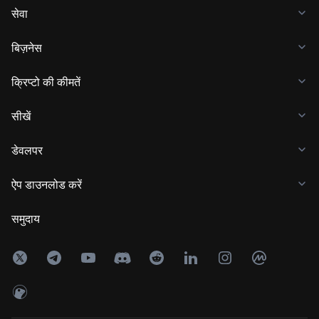
सेवा
बिज़नेस
क्रिप्टो की कीमतें
सीखें
डेवलपर
ऐप डाउनलोड करें
समुदाय