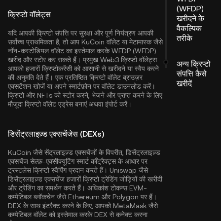
(WFDP)
क्रिप्टो वॉलेट्स
खरीदने के
वैकल्पिक
यदि आपकी क्रिप्टो संपत्ति पर सुरक्षा और पूर्ण नियंत्रण आपकी
तरीके
सर्वोच्च प्राथमिकता है, तो आप
KuCoin वॉलेट
या मेटामास्क जैसे
नॉन-कस्टोडियल वॉलेट का इस्तेमाल करके WFDP (WFDP)
खरीद और स्टोर कर सकते हैं। प्रमुख Web3 क्रिप्टो वॉलेट्स
अन्य क्रिप्टो
आपको हजारों क्रिप्टोकरेंसी को आसानी से खरीदने या स्वैप करने
संपत्ति कैसे
की अनुमति देते हैं। एक प्रतिष्ठित क्रिप्टो वॉलेट ब्राउज़र
खरीदें
एक्सटेंशन खोजें या अपने स्मार्टफ़ोन पर वॉलेट डाउनलोड करें।
क्रिप्टो और NFTs को स्टोर करने, भेजने और प्राप्त करने के लिए
मौजूदा क्रिप्टो वॉलेट एड्रेस बनाएं अथवा इंपोर्ट करें।
डिसेंट्रलाइज़्ड एक्सचेंजेस (DEXs)
KuCoin जैसे सेंट्रलाइज़्ड एक्सचेंजों के विपरीत, डिसेंट्रलाइज़्ड
एक्सचेंज सेल्फ़-एक्सीक्यूटिंग स्मार्ट कॉंट्रैक्ट्स के आधार पर
ट्रस्टलेस क्रिप्टो स्वैपिंग प्रदान करते हैं। Uniswap जैसे
डिसेंट्रलाइज़्ड एक्सचेंज हजारों क्रिप्टो ट्रेडिंग जोड़ियों की खरीदी
और ट्रेडिंग का समर्थन करते हैं। अधिकांश टोकन्स EVM-
कम्पेटिबल ब्लॉकचेन जैसे
Ethereum
और
Polygon
पर हैं।
DEX के साथ इंटरैक्ट करने के लिए, आपको MetaMask जैसे
कम्पेटिबल वॉलेट को इस्तेमाल करके DEX से कनेक्ट करना