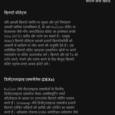
संपत्ति कैसे खरीदें
क्रिप्टो वॉलेट्स
यदि आपकी क्रिप्टो संपत्ति पर सुरक्षा और पूर्ण नियंत्रण
आपकी सर्वोच्च प्राथमिकता है, तो आप
KuCoin वॉलेट
या
मेटामास्क जैसे नॉन-कस्टोडियल वॉलेट का इस्तेमाल करके
Vite (VITE) खरीद और स्टोर कर सकते हैं। प्रमुख
Web3 क्रिप्टो वॉलेट्स आपको हजारों क्रिप्टोकरेंसी को
आसानी से खरीदने या स्वैप करने की अनुमति देते हैं। एक
प्रतिष्ठित क्रिप्टो वॉलेट ब्राउज़र एक्सटेंशन खोजें या अपने
स्मार्टफ़ोन पर वॉलेट डाउनलोड करें। क्रिप्टो और NFTs को
स्टोर करने, भेजने और प्राप्त करने के लिए मौजूदा क्रिप्टो
वॉलेट एड्रेस बनाएं अथवा इंपोर्ट करें।
डिसेंट्रलाइज़्ड एक्सचेंजेस (DEXs)
KuCoin जैसे सेंट्रलाइज़्ड एक्सचेंजों के विपरीत,
डिसेंट्रलाइज़्ड एक्सचेंज सेल्फ़-एक्सीक्यूटिंग स्मार्ट
कॉंट्रैक्ट्स के आधार पर ट्रस्टलेस क्रिप्टो स्वैपिंग प्रदान
करते हैं। Uniswap जैसे डिसेंट्रलाइज़्ड एक्सचेंज हजारों
क्रिप्टो ट्रेडिंग जोड़ियों की खरीदी और ट्रेडिंग का समर्थन
करते हैं। अधिकांश टोकन्स EVM-कम्पेटिबल ब्लॉकचेन जैसे