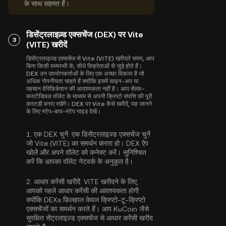
के साथ सहमत हैं।
डिसेंट्रलाइज़्ड एक्सचेंज (DEX) पर Vite
3
(VITE) खरीदें
डिसेंट्रलाइज़्ड एक्सचेंज से Vite (VITE) खरीदते समय, आप
बिना किसी मध्यस्थी के, सीधे विक्रेताओं से जुड़े होते हैं।
DEX उन उपयोगकर्ताओं के लिए एक अच्छा विकल्प है जो
अधिक गोपनीयता चाहते हैं क्योंकि इसमें साइन-अप या
पहचान वेरिफ़िकेशन की आवश्यकता नहीं है। आप सेल्फ़-
कस्टोडियल वॉलेट के माध्यम से अपनी क्रिप्टो संपत्ति की पूरी
कस्टडी बनाए रखेंगे। DEX पर Vite कैसे खरीदें, यह जानने
के लिए स्टेप-बाय-स्टेप गाइड देखें।
1.
एक DEX चुनें:
एक डिसेंट्रलाइज़्ड एक्सचेंज चुनें
जो Vite (VITE) का समर्थन करता हो। DEX ऐप
खोलें और अपने वॉलेट को कनेक्ट करें। सुनिश्चित
करें कि आपका वॉलेट नेटवर्क के अनुकूल है।
2.
आधार करेंसी खरीदें:
VITE खरीदने के लिए,
आपको पहले आधार करेंसी की आवश्यकता होगी
क्योंकि DEXs फ़िलहाल केवल क्रिप्टो-टू-क्रिप्टो
एक्सचेंजों का समर्थन करते हैं। आप KuCoin जैसे
सुरक्षित सेंट्रलाइज़्ड एक्सचेंज से
आधार करेंसी खरीद