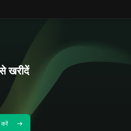
 खरीदें
करें