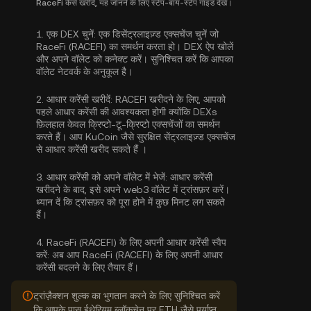
RaceFi कैसे खरीदें, यह जानने के लिए स्टेप-बाय-स्टेप गाइड देखें।
1.
एक DEX चुनें:
एक डिसेंट्रलाइज़्ड एक्सचेंज चुनें जो
RaceFi (RACEFI) का समर्थन करता हो। DEX ऐप खोलें
और अपने वॉलेट को कनेक्ट करें। सुनिश्चित करें कि आपका
वॉलेट नेटवर्क के अनुकूल है।
2.
आधार करेंसी खरीदें:
RACEFI खरीदने के लिए, आपको
पहले आधार करेंसी की आवश्यकता होगी क्योंकि DEXs
फ़िलहाल केवल क्रिप्टो-टू-क्रिप्टो एक्सचेंजों का समर्थन
करते हैं। आप KuCoin जैसे सुरक्षित सेंट्रलाइज़्ड एक्सचेंज
से
आधार करेंसी खरीद सकते हैं
।
3.
आधार करेंसी को अपने वॉलेट में भेजें:
आधार करेंसी
खरीदने के बाद, इसे अपने web3 वॉलेट में ट्रांसफ़र करें।
ध्यान दें कि ट्रांसफ़र को पूरा होने में कुछ मिनट लग सकते
हैं।
4.
RaceFi (RACEFI) के लिए अपनी आधार करेंसी स्वैप
करें:
अब आप RaceFi (RACEFI) के लिए अपनी आधार
करेंसी बदलने के लिए तैयार हैं।
ट्रांज़ैक्शन शुल्क का भुगतान करने के लिए सुनिश्चित करें
कि आपके पास ईथेरियम ब्लॉकचेन पर ETH जैसे पर्याप्त