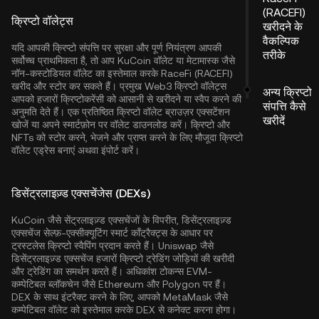
(RACEFI)
क्रिप्टो वॉलेट्स
खरीदने के
वैकल्पिक
यदि आपकी क्रिप्टो संपत्ति पर सुरक्षा और पूर्ण नियंत्रण आपकी
तरीके
सर्वोच्च प्राथमिकता है, तो आप
KuCoin वॉलेट
या मेटामास्क जैसे
नॉन-कस्टोडियल वॉलेट का इस्तेमाल करके RaceFi (RACEFI)
खरीद और स्टोर कर सकते हैं। प्रमुख Web3 क्रिप्टो वॉलेट्स
अन्य क्रिप्टो
आपको हजारों क्रिप्टोकरेंसी को आसानी से खरीदने या स्वैप करने की
संपत्ति कैसे
अनुमति देते हैं। एक प्रतिष्ठित क्रिप्टो वॉलेट ब्राउज़र एक्सटेंशन
खरीदें
खोजें या अपने स्मार्टफ़ोन पर वॉलेट डाउनलोड करें। क्रिप्टो और
NFTs को स्टोर करने, भेजने और प्राप्त करने के लिए मौजूदा क्रिप्टो
वॉलेट एड्रेस बनाएं अथवा इंपोर्ट करें।
डिसेंट्रलाइज़्ड एक्सचेंजेस (DEXs)
KuCoin जैसे सेंट्रलाइज़्ड एक्सचेंजों के विपरीत, डिसेंट्रलाइज़्ड
एक्सचेंज सेल्फ़-एक्सीक्यूटिंग स्मार्ट कॉंट्रैक्ट्स के आधार पर
ट्रस्टलेस क्रिप्टो स्वैपिंग प्रदान करते हैं। Uniswap जैसे
डिसेंट्रलाइज़्ड एक्सचेंज हजारों क्रिप्टो ट्रेडिंग जोड़ियों की खरीदी
और ट्रेडिंग का समर्थन करते हैं। अधिकांश टोकन्स EVM-
कम्पेटिबल ब्लॉकचेन जैसे
Ethereum
और
Polygon
पर हैं।
DEX के साथ इंटरैक्ट करने के लिए, आपको MetaMask जैसे
कम्पेटिबल वॉलेट को इस्तेमाल करके DEX से कनेक्ट करना होगा।