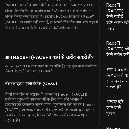
RaceFi
(RACEFI) खरीदने के सभी तरीकों को एक्सप्लोर करें। KuCoin 700 से
(RACEFI)
अधिक क्रिप्टोकरेंसी का समर्थन करता है और लगातार हमारे प्लेटफॉर्म पर
कैसे खरीदें :
अधिक क्रिप्टो जेम्स जोड़ रहा है। हालांकि, KuCoin फ़िलहाल में RaceFi
स्टेप-बाय-स्ट
(RACEFI) का समर्थन नहीं करता है, हम आपको नीचे स्टेप-बाय-स्टेप गाइड में
गाइड
दिखाएंगे कि आप इस डिजिटल संपत्ति को कैसे खरीद सकते हैं।
RaceFi
(RACEFI) क
कैसे स्टोर करें
आप RaceFi (RACEFI) कहां से खरीद सकते हैं?
RaceFi (RACEFI) प्राप्त करने के कई तरीके हैं। यहां कुछ सबसे लोकप्रिय
आप RaceFi
विकल्प दिए गए हैं जिन्हें आप चुन सकते हैं:
(RACEFI) के
साथ क्या कर
सेंट्रलाइज़्ड एक्सचेंजेस (CEXs)
सकते हैं?
किसी एक्सचेंज या ब्रोकर के माध्यम से RaceFi (RACEFI)
खरीदना शुरुआती उपभोक्ताओं के लिए तेज़ और आसान है।
अक्सर पूछे
सेंट्रलाइज़्ड एक्सचेंज चुनते समय, सुनिश्चित करें कि वह RaceFi
जाने वाले
(RACEFI) का समर्थन करता है। पुष्टि करें कि आपके द्वारा चुने गए
प्रश्न
एक्सचेंज में ठोस सुरक्षा, लिक्विडिटी और प्रतिस्पर्धात्मक शुल्क
संरचना है।
RaceFi