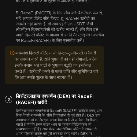
क्योंकि वे एक्सचेंज के शुल्क से अधिक हो सकते हैं।
5.
RaceFi (RACEFI) के लिए स्वैप करें:
वैकल्पिक रूप से,
यदि आपका वॉलेट सीधे फ़िएट-टू-RACEFI खरीदी का
समर्थन नहीं करता है, तो आप पहले एक USDT जैसी
लोकप्रिय क्रिप्टोकरेंसी को खरीद सकते हैं, और फिर इसे
अपने क्रिप्टो वॉलेट के माध्यम से या डिसेंट्रलाइज़्ड एक्सचेंज
पर RaceFi(RACEFI) के लिए एक्सचेंज करें।
अधिकांश क्रिप्टो वॉलेट्स जो फ़िएट-टू-क्रिप्टो खरीदारी
का समर्थन करते हैं, सीधे भुगतानों को नहीं संभालते, बल्कि
इसके बजाय थर्ड पार्टी के भुगतान पद्धति का इस्तेमाल
करते हैं। खरीदारी करने से पहले जाँचे और सुनिश्चित करें
कि आप उनके शुल्क के साथ सहमत हैं।
डिसेंट्रलाइज़्ड एक्सचेंज (DEX) पर RaceFi
3
(RACEFI) खरीदें
डिसेंट्रलाइज़्ड एक्सचेंज से RaceFi (RACEFI) खरीदते समय, आप
बिना किसी मध्यस्थी के, सीधे विक्रेताओं से जुड़े होते हैं। DEX उन
उपयोगकर्ताओं के लिए एक अच्छा विकल्प है जो अधिक गोपनीयता
चाहते हैं क्योंकि इसमें साइन-अप या पहचान वेरिफ़िकेशन की
आवश्यकता नहीं है। आप सेल्फ़-कस्टोडियल वॉलेट के माध्यम से
अपनी क्रिप्टो संपत्ति की पूरी कस्टडी बनाए रखेंगे। DEX पर