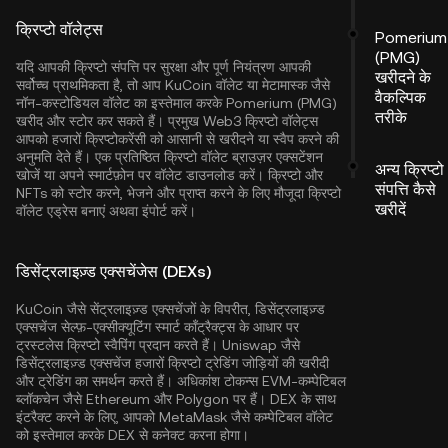
क्रिप्टो वॉलेट्स
Pomerium
(PMG)
यदि आपकी क्रिप्टो संपत्ति पर सुरक्षा और पूर्ण नियंत्रण आपकी
खरीदने के
सर्वोच्च प्राथमिकता है, तो आप
KuCoin वॉलेट
या मेटामास्क जैसे
वैकल्पिक
नॉन-कस्टोडियल वॉलेट का इस्तेमाल करके Pomerium (PMG)
तरीके
खरीद और स्टोर कर सकते हैं। प्रमुख Web3 क्रिप्टो वॉलेट्स
आपको हजारों क्रिप्टोकरेंसी को आसानी से खरीदने या स्वैप करने की
अनुमति देते हैं। एक प्रतिष्ठित क्रिप्टो वॉलेट ब्राउज़र एक्सटेंशन
अन्य क्रिप्टो
खोजें या अपने स्मार्टफ़ोन पर वॉलेट डाउनलोड करें। क्रिप्टो और
संपत्ति कैसे
NFTs को स्टोर करने, भेजने और प्राप्त करने के लिए मौजूदा क्रिप्टो
खरीदें
वॉलेट एड्रेस बनाएं अथवा इंपोर्ट करें।
डिसेंट्रलाइज़्ड एक्सचेंजेस (DEXs)
KuCoin जैसे सेंट्रलाइज़्ड एक्सचेंजों के विपरीत, डिसेंट्रलाइज़्ड
एक्सचेंज सेल्फ़-एक्सीक्यूटिंग स्मार्ट कॉंट्रैक्ट्स के आधार पर
ट्रस्टलेस क्रिप्टो स्वैपिंग प्रदान करते हैं। Uniswap जैसे
डिसेंट्रलाइज़्ड एक्सचेंज हजारों क्रिप्टो ट्रेडिंग जोड़ियों की खरीदी
और ट्रेडिंग का समर्थन करते हैं। अधिकांश टोकन्स EVM-कम्पेटिबल
ब्लॉकचेन जैसे
Ethereum
और
Polygon
पर हैं। DEX के साथ
इंटरैक्ट करने के लिए, आपको MetaMask जैसे कम्पेटिबल वॉलेट
को इस्तेमाल करके DEX से कनेक्ट करना होगा।