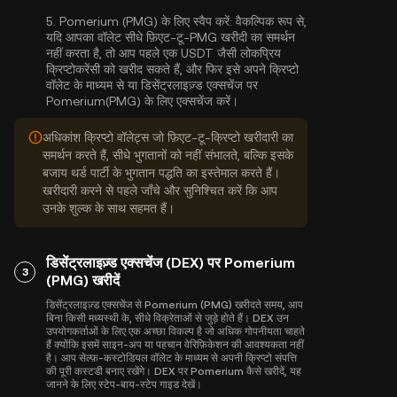
5.
Pomerium (PMG) के लिए स्वैप करें:
वैकल्पिक रूप से,
यदि आपका वॉलेट सीधे फ़िएट-टू-PMG खरीदी का समर्थन
नहीं करता है, तो आप पहले एक USDT जैसी लोकप्रिय
क्रिप्टोकरेंसी को खरीद सकते हैं, और फिर इसे अपने क्रिप्टो
वॉलेट के माध्यम से या डिसेंट्रलाइज़्ड एक्सचेंज पर
Pomerium(PMG) के लिए एक्सचेंज करें।
अधिकांश क्रिप्टो वॉलेट्स जो फ़िएट-टू-क्रिप्टो खरीदारी का
समर्थन करते हैं, सीधे भुगतानों को नहीं संभालते, बल्कि इसके
बजाय थर्ड पार्टी के भुगतान पद्धति का इस्तेमाल करते हैं।
खरीदारी करने से पहले जाँचे और सुनिश्चित करें कि आप
उनके शुल्क के साथ सहमत हैं।
डिसेंट्रलाइज़्ड एक्सचेंज (DEX) पर Pomerium
3
(PMG) खरीदें
डिसेंट्रलाइज़्ड एक्सचेंज से Pomerium (PMG) खरीदते समय, आप
बिना किसी मध्यस्थी के, सीधे विक्रेताओं से जुड़े होते हैं। DEX उन
उपयोगकर्ताओं के लिए एक अच्छा विकल्प है जो अधिक गोपनीयता चाहते
हैं क्योंकि इसमें साइन-अप या पहचान वेरिफ़िकेशन की आवश्यकता नहीं
है। आप सेल्फ़-कस्टोडियल वॉलेट के माध्यम से अपनी क्रिप्टो संपत्ति
की पूरी कस्टडी बनाए रखेंगे। DEX पर Pomerium कैसे खरीदें, यह
जानने के लिए स्टेप-बाय-स्टेप गाइड देखें।