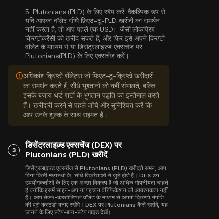
5.
Plutonians (PLD) के लिए स्वैप करें:
वैकल्पिक रूप से,
यदि आपका वॉलेट सीधे फ़िएट-टू-PLD खरीदी का समर्थन
नहीं करता है, तो आप पहले एक USDT जैसी लोकप्रिय
क्रिप्टोकरेंसी को खरीद सकते हैं, और फिर इसे अपने क्रिप्टो
वॉलेट के माध्यम से या डिसेंट्रलाइज़्ड एक्सचेंज पर
Plutonians(PLD) के लिए एक्सचेंज करें।
अधिकांश क्रिप्टो वॉलेट्स जो फ़िएट-टू-क्रिप्टो खरीदारी
का समर्थन करते हैं, सीधे भुगतानों को नहीं संभालते, बल्कि
इसके बजाय थर्ड पार्टी के भुगतान पद्धति का इस्तेमाल करते
हैं। खरीदारी करने से पहले जाँचे और सुनिश्चित करें कि
आप उनके शुल्क के साथ सहमत हैं।
डिसेंट्रलाइज़्ड एक्सचेंज (DEX) पर
3
Plutonians (PLD) खरीदें
डिसेंट्रलाइज़्ड एक्सचेंज से Plutonians (PLD) खरीदते समय, आप
बिना किसी मध्यस्थी के, सीधे विक्रेताओं से जुड़े होते हैं। DEX उन
उपयोगकर्ताओं के लिए एक अच्छा विकल्प है जो अधिक गोपनीयता चाहते
हैं क्योंकि इसमें साइन-अप या पहचान वेरिफ़िकेशन की आवश्यकता नहीं
है। आप सेल्फ़-कस्टोडियल वॉलेट के माध्यम से अपनी क्रिप्टो संपत्ति
की पूरी कस्टडी बनाए रखेंगे। DEX पर Plutonians कैसे खरीदें, यह
जानने के लिए स्टेप-बाय-स्टेप गाइड देखें।