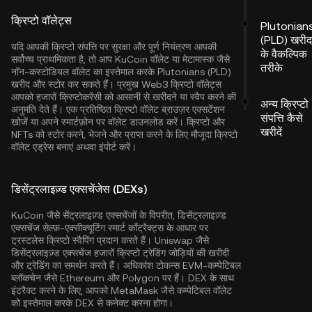
क्रिप्टो वॉलेट्स
Plutonian
(PLD) खरीद
यदि आपकी क्रिप्टो संपत्ति पर सुरक्षा और पूर्ण नियंत्रण आपकी
के वैकल्पिक
सर्वोच्च प्राथमिकता है, तो आप
KuCoin वॉलेट
या मेटामास्क जैसे
तरीके
नॉन-कस्टोडियल वॉलेट का इस्तेमाल करके Plutonians (PLD)
खरीद और स्टोर कर सकते हैं। प्रमुख Web3 क्रिप्टो वॉलेट्स
आपको हजारों क्रिप्टोकरेंसी को आसानी से खरीदने या स्वैप करने की
अन्य क्रिप्टो
अनुमति देते हैं। एक प्रतिष्ठित क्रिप्टो वॉलेट ब्राउज़र एक्सटेंशन
संपत्ति कैसे
खोजें या अपने स्मार्टफ़ोन पर वॉलेट डाउनलोड करें। क्रिप्टो और
खरीदें
NFTs को स्टोर करने, भेजने और प्राप्त करने के लिए मौजूदा क्रिप्टो
वॉलेट एड्रेस बनाएं अथवा इंपोर्ट करें।
डिसेंट्रलाइज़्ड एक्सचेंजेस (DEXs)
KuCoin जैसे सेंट्रलाइज़्ड एक्सचेंजों के विपरीत, डिसेंट्रलाइज़्ड
एक्सचेंज सेल्फ़-एक्सीक्यूटिंग स्मार्ट कॉंट्रैक्ट्स के आधार पर
ट्रस्टलेस क्रिप्टो स्वैपिंग प्रदान करते हैं। Uniswap जैसे
डिसेंट्रलाइज़्ड एक्सचेंज हजारों क्रिप्टो ट्रेडिंग जोड़ियों की खरीदी
और ट्रेडिंग का समर्थन करते हैं। अधिकांश टोकन्स EVM-कम्पेटिबल
ब्लॉकचेन जैसे
Ethereum
और
Polygon
पर हैं। DEX के साथ
इंटरैक्ट करने के लिए, आपको MetaMask जैसे कम्पेटिबल वॉलेट
को इस्तेमाल करके DEX से कनेक्ट करना होगा।