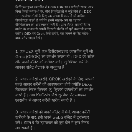
डिसेंट्रलाइज़्ड एक्सचेंज से Grok (GROK) खरीदते समय, आप
बिना किसी मध्यस्थी के, सीधे विक्रेताओं से जुड़े होते हैं। DEX
उन उपयोगकर्ताओं के लिए एक अच्छा विकल्प है जो अधिक
गोपनीयता चाहते हैं क्योंकि इसमें साइन-अप या पहचान
वेरिफ़िकेशन की आवश्यकता नहीं है। आप सेल्फ़-कस्टोडियल
वॉलेट के माध्यम से अपनी क्रिप्टो संपत्ति की पूरी कस्टडी बनाए
रखेंगे। DEX पर Grok कैसे खरीदें, यह जानने के लिए स्टेप-
बाय-स्टेप गाइड देखें।
1.
एक DEX चुनें:
एक डिसेंट्रलाइज़्ड एक्सचेंज चुनें जो
Grok (GROK) का समर्थन करता हो। DEX ऐप खोलें
और अपने वॉलेट को कनेक्ट करें। सुनिश्चित करें कि
आपका वॉलेट नेटवर्क के अनुकूल है।
2.
आधार करेंसी खरीदें:
GROK खरीदने के लिए, आपको
पहले आधार करेंसी की आवश्यकता होगी क्योंकि DEXs
फ़िलहाल केवल क्रिप्टो-टू-क्रिप्टो एक्सचेंजों का समर्थन
करते हैं। आप KuCoin जैसे सुरक्षित सेंट्रलाइज़्ड
एक्सचेंज से
आधार करेंसी खरीद सकते हैं
।
3.
आधार करेंसी को अपने वॉलेट में भेजें:
आधार करेंसी
खरीदने के बाद, इसे अपने web3 वॉलेट में ट्रांसफ़र
करें। ध्यान दें कि ट्रांसफ़र को पूरा होने में कुछ मिनट
लग सकते हैं।