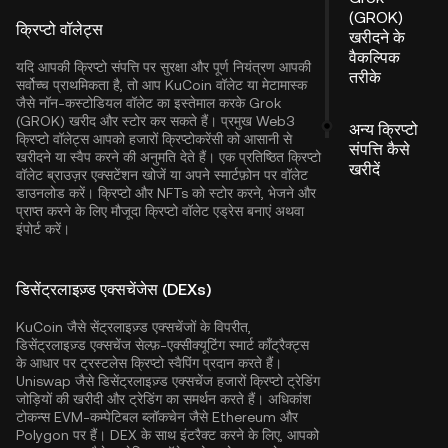
(GROK)
क्रिप्टो वॉलेट्स
खरीदने के
वैकल्पिक
यदि आपकी क्रिप्टो संपत्ति पर सुरक्षा और पूर्ण नियंत्रण आपकी
तरीके
सर्वोच्च प्राथमिकता है, तो आप
KuCoin वॉलेट
या मेटामास्क
जैसे नॉन-कस्टोडियल वॉलेट का इस्तेमाल करके Grok
(GROK) खरीद और स्टोर कर सकते हैं। प्रमुख Web3
अन्य क्रिप्टो
क्रिप्टो वॉलेट्स आपको हजारों क्रिप्टोकरेंसी को आसानी से
संपत्ति कैसे
खरीदने या स्वैप करने की अनुमति देते हैं। एक प्रतिष्ठित क्रिप्टो
खरीदें
वॉलेट ब्राउज़र एक्सटेंशन खोजें या अपने स्मार्टफ़ोन पर वॉलेट
डाउनलोड करें। क्रिप्टो और NFTs को स्टोर करने, भेजने और
प्राप्त करने के लिए मौजूदा क्रिप्टो वॉलेट एड्रेस बनाएं अथवा
इंपोर्ट करें।
डिसेंट्रलाइज़्ड एक्सचेंजेस (DEXs)
KuCoin जैसे सेंट्रलाइज़्ड एक्सचेंजों के विपरीत,
डिसेंट्रलाइज़्ड एक्सचेंज सेल्फ़-एक्सीक्यूटिंग स्मार्ट कॉंट्रैक्ट्स
के आधार पर ट्रस्टलेस क्रिप्टो स्वैपिंग प्रदान करते हैं।
Uniswap जैसे डिसेंट्रलाइज़्ड एक्सचेंज हजारों क्रिप्टो ट्रेडिंग
जोड़ियों की खरीदी और ट्रेडिंग का समर्थन करते हैं। अधिकांश
टोकन्स EVM-कम्पेटिबल ब्लॉकचेन जैसे
Ethereum
और
Polygon
पर हैं। DEX के साथ इंटरैक्ट करने के लिए, आपको