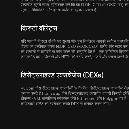
एक्सचेंज चुनते समय, सुनिश्चित करें कि वह FLOKI CEO (FLOKICEO) का समर्थन
सुरक्षा, लिक्विडिटी और प्रतिस्पर्धात्मक शुल्क संरचना है।
क्रिप्टो वॉलेट्स
यदि आपकी क्रिप्टो संपत्ति पर सुरक्षा और पूर्ण नियंत्रण आपकी सर्वोच्च प्राथ
वॉलेट का इस्तेमाल करके FLOKI CEO (FLOKICEO) खरीद और स्टोर कर सकते 
को आसानी से खरीदने या स्वैप करने की अनुमति देते हैं। एक प्रतिष्ठित क्रिप्टो
डाउनलोड करें। क्रिप्टो और NFTs को स्टोर करने, भेजने और प्राप्त करने के लिए
डिसेंट्रलाइज़्ड एक्सचेंजेस (DEXs)
KuCoin जैसे सेंट्रलाइज़्ड एक्सचेंजों के विपरीत, डिसेंट्रलाइज़्ड एक्सचेंज सेल्फ़-
प्रदान करते हैं। Uniswap जैसे डिसेंट्रलाइज़्ड एक्सचेंज हजारों क्रिप्टो ट्रे
टोकन्स EVM-कम्पेटिबल ब्लॉकचेन जैसे
Ethereum
और
Polygon
पर हैं
कम्पेटिबल वॉलेट को इस्तेमाल करके DEX से कनेक्ट करना होगा।