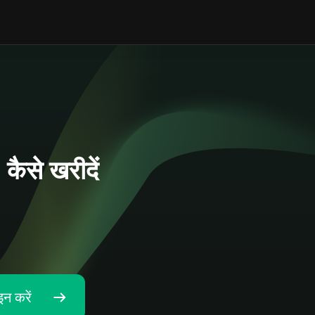
से खरीदें
न करें