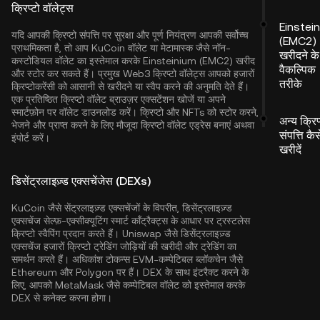
क्रिप्टो वॉलेट्स
Einstei
यदि आपकी क्रिप्टो संपत्ति पर सुरक्षा और पूर्ण नियंत्रण आपकी सर्वोच्च
(EMC2)
प्राथमिकता है, तो आप
KuCoin वॉलेट
या मेटामास्क जैसे नॉन-
खरीदने के
कस्टोडियल वॉलेट का इस्तेमाल करके Einsteinium (EMC2) खरीद
वैकल्पिक
और स्टोर कर सकते हैं। प्रमुख Web3 क्रिप्टो वॉलेट्स आपको हजारों
तरीके
क्रिप्टोकरेंसी को आसानी से खरीदने या स्वैप करने की अनुमति देते हैं।
एक प्रतिष्ठित क्रिप्टो वॉलेट ब्राउज़र एक्सटेंशन खोजें या अपने
स्मार्टफ़ोन पर वॉलेट डाउनलोड करें। क्रिप्टो और NFTs को स्टोर करने,
अन्य क्रिप
भेजने और प्राप्त करने के लिए मौजूदा क्रिप्टो वॉलेट एड्रेस बनाएं अथवा
संपत्ति कैस
इंपोर्ट करें।
खरीदें
डिसेंट्रलाइज़्ड एक्सचेंजेस (DEXs)
KuCoin जैसे सेंट्रलाइज़्ड एक्सचेंजों के विपरीत, डिसेंट्रलाइज़्ड
एक्सचेंज सेल्फ़-एक्सीक्यूटिंग स्मार्ट कॉंट्रैक्ट्स के आधार पर ट्रस्टलेस
क्रिप्टो स्वैपिंग प्रदान करते हैं। Uniswap जैसे डिसेंट्रलाइज़्ड
एक्सचेंज हजारों क्रिप्टो ट्रेडिंग जोड़ियों की खरीदी और ट्रेडिंग का
समर्थन करते हैं। अधिकांश टोकन्स EVM-कम्पेटिबल ब्लॉकचेन जैसे
Ethereum
और
Polygon
पर हैं। DEX के साथ इंटरैक्ट करने के
लिए, आपको MetaMask जैसे कम्पेटिबल वॉलेट को इस्तेमाल करके
DEX से कनेक्ट करना होगा।