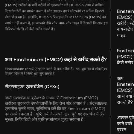
(EMC2) खरीदने के सभी तरीकों को एक्सप्लोर करें। KuCoin 700 से अधिक
Einstei
क्रिप्टोकरेंसी का समर्थन करता है और लगातार हमारे प्लेटफॉर्म पर अधिक क्रिप्टो
(EMC2) 
जेम्स जोड़ रहा है। हालांकि, KuCoin फ़िलहाल में Einsteinium (EMC2) का
खरीदें : स्
समर्थन नहीं करता है, हम आपको नीचे स्टेप-बाय-स्टेप गाइड में दिखाएंगे कि आप इस
बाय-स्टेप
डिजिटल संपत्ति को कैसे खरीद सकते हैं।
गाइड
Einstei
(EMC2) 
आप Einsteinium (EMC2) कहां से खरीद सकते हैं?
कैसे स्टोर
Einsteinium (EMC2) प्राप्त करने के कई तरीके हैं। यहां कुछ सबसे लोकप्रिय
विकल्प दिए गए हैं जिन्हें आप चुन सकते हैं:
आप
Einstei
सेंट्रलाइज़्ड एक्सचेंजेस (CEXs)
(EMC2) 
साथ क्या
किसी एक्सचेंज या ब्रोकर के माध्यम से Einsteinium (EMC2)
सकते हैं?
खरीदना शुरुआती उपभोक्ताओं के लिए तेज़ और आसान है। सेंट्रलाइज़्ड
एक्सचेंज चुनते समय, सुनिश्चित करें कि वह Einsteinium (EMC2)
का समर्थन करता है। पुष्टि करें कि आपके द्वारा चुने गए एक्सचेंज में ठोस
अक्सर पूछ
सुरक्षा, लिक्विडिटी और प्रतिस्पर्धात्मक शुल्क संरचना है।
जाने वाले
प्रश्न