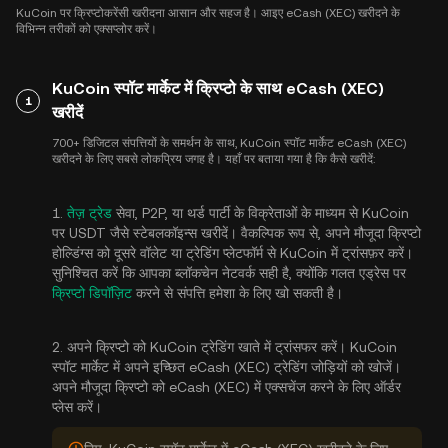
KuCoin पर क्रिप्टोकरेंसी खरीदना आसान और सहज है। आइए eCash (XEC) खरीदने के
विभिन्न तरीकों को एक्सप्लोर करें।
KuCoin स्पॉट मार्केट में क्रिप्टो के साथ eCash (XEC)
1
खरीदें
700+ डिजिटल संपत्तियों के समर्थन के साथ, KuCoin स्पॉट मार्केट eCash (XEC)
खरीदने के लिए सबसे लोकप्रिय जगह है। यहाँ पर बताया गया है कि कैसे खरीदें:
1.
तेज़ ट्रेड
सेवा, P2P, या थर्ड पार्टी के विक्रेताओं के माध्यम से KuCoin
पर USDT जैसे स्टेबलकॉइन्स खरीदें। वैकल्पिक रूप से, अपने मौजूदा क्रिप्टो
होल्डिंग्स को दूसरे वॉलेट या ट्रेडिंग प्लेटफॉर्म से KuCoin में ट्रांसफ़र करें।
सुनिश्चित करें कि आपका ब्लॉकचेन नेटवर्क सही है, क्योंकि गलत एड्रेस पर
क्रिप्टो डिपॉज़िट
करने से संपत्ति हमेशा के लिए खो सकती है।
2. अपने क्रिप्टो को KuCoin ट्रेडिंग खाते में ट्रांसफर करें। KuCoin
स्पॉट मार्केट में अपने इच्छित eCash (XEC) ट्रेडिंग जोड़ियों को खोजें।
अपने मौजूदा क्रिप्टो को eCash (XEC) में एक्सचेंज करने के लिए ऑर्डर
प्लेस करें।