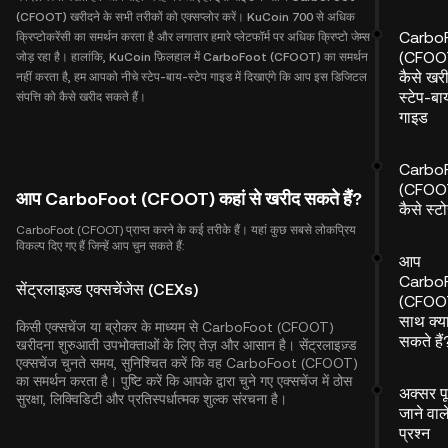
(CFOOT) खरीदने के सभी तरीकों को एक्सप्लोर करें। KuCoin 700 से अधिक
Carbo
क्रिप्टोकरेंसी का समर्थन करता है और लगातार हमारे प्लेटफॉर्म पर अधिक क्रिप्टो जेम्स
(CFOO
जोड़ रहा है। हालांकि, KuCoin फ़िलहाल में CarboFoot (CFOOT) का समर्थन
कैसे खरीद
नहीं करता है, हम आपको नीचे स्टेप-बाय-स्टेप गाइड में दिखाएंगे कि आप इस डिजिटल
स्टेप-बा
संपत्ति को कैसे खरीद सकते हैं।
गाइड
Carbo
(CFOO
आप CarboFoot (CFOOT) कहां से खरीद सकते हैं?
कैसे स्टो
CarboFoot (CFOOT) प्राप्त करने के कई तरीके हैं। यहां कुछ सबसे लोकप्रिय
विकल्प दिए गए हैं जिन्हें आप चुन सकते हैं:
आप
Carbo
सेंट्रलाइज़्ड एक्सचेंजेस (CEXs)
(CFOOT
साथ क्य
किसी एक्सचेंज या ब्रोकर के माध्यम से CarboFoot (CFOOT)
सकते हैं
खरीदना शुरुआती उपभोक्ताओं के लिए तेज़ और आसान है। सेंट्रलाइज़्ड
एक्सचेंज चुनते समय, सुनिश्चित करें कि वह CarboFoot (CFOOT)
का समर्थन करता है। पुष्टि करें कि आपके द्वारा चुने गए एक्सचेंज में ठोस
अक्सर पू
सुरक्षा, लिक्विडिटी और प्रतिस्पर्धात्मक शुल्क संरचना है।
जाने वाल
प्रश्न