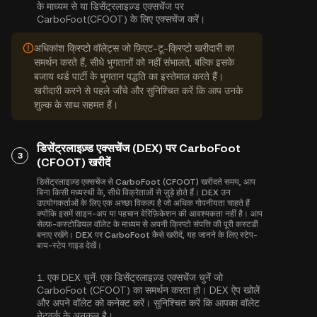
के माध्यम से या डिसेंट्रलाइज़्ड एक्सचेंज पर
CarboFoot(CFOOT) के लिए एक्सचेंज करें।
अधिकांश क्रिप्टो वॉलेट्स जो फ़िएट-टू-क्रिप्टो खरीदारी का
समर्थन करते हैं, सीधे भुगतानों को नहीं संभालते, बल्कि इसके
बजाय थर्ड पार्टी के भुगतान पद्धति का इस्तेमाल करते हैं।
खरीदारी करने से पहले जाँचे और सुनिश्चित करें कि आप उनके
शुल्क के साथ सहमत हैं।
डिसेंट्रलाइज़्ड एक्सचेंज (DEX) पर CarboFoot
3
(CFOOT) खरीदें
डिसेंट्रलाइज़्ड एक्सचेंज से CarboFoot (CFOOT) खरीदते समय, आप
बिना किसी मध्यस्थी के, सीधे विक्रेताओं से जुड़े होते हैं। DEX उन
उपयोगकर्ताओं के लिए एक अच्छा विकल्प है जो अधिक गोपनीयता चाहते हैं
क्योंकि इसमें साइन-अप या पहचान वेरिफ़िकेशन की आवश्यकता नहीं है। आप
सेल्फ़-कस्टोडियल वॉलेट के माध्यम से अपनी क्रिप्टो संपत्ति की पूरी कस्टडी
बनाए रखेंगे। DEX पर CarboFoot कैसे खरीदें, यह जानने के लिए स्टेप-
बाय-स्टेप गाइड देखें।
1.
एक DEX चुनें:
एक डिसेंट्रलाइज़्ड एक्सचेंज चुनें जो
CarboFoot (CFOOT) का समर्थन करता हो। DEX ऐप खोलें
और अपने वॉलेट को कनेक्ट करें। सुनिश्चित करें कि आपका वॉलेट
नेटवर्क के अनुकूल है।