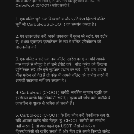
आपके वॉलेट द्वारा समर्थित है, तो आप नीचे दिए हुए चरणों के माध्यम से
CarboFoot (CFOOT) खरीद सकते हैं:
1.
एक वॉलेट चुनें:
एक विश्वसनीय और प्रतिष्ठित क्रिप्टो वॉलेट
चुनें जो CarboFoot(CFOOT) का समर्थन करता है।
2.
ऐप डाउनलोड करें:
अपने उपकरण में गूगल प्ले स्टोर, ऐप स्टोर
से, अथवा ब्राउज़र एक्सटेंशन के रूप में वॉलेट एप्लिकेशन को
डाउनलोड करें।
3.
एक वॉलेट बनाएं:
एक नया वॉलेट एड्रेस बनाएं या यदि आपके
पास पहले से मौजूद है तो उसे इंपोर्ट करें। सीड फ्रेज को लिखना
सुनिश्चित करें और इसे सुरक्षित स्थान पर रखें। यदि आप अपनी
सीड फ्रेज खो देते हैं तो कोई भी आपके वॉलेट को एक्सेस करने में
आपकी सहायता नहीं कर सकता है।
4.
CarboFoot (CFOOT) खरीदें:
समर्थित भुगतान पद्धति का
इस्तेमाल करके क्रिप्टोकरेंसी खरीदें। शुल्क की जाँच करें, क्योंकि वे
एक्सचेंज के शुल्क से अधिक हो सकते हैं।
5.
CarboFoot (CFOOT) के लिए स्वैप करें:
वैकल्पिक रूप से,
यदि आपका वॉलेट सीधे फ़िएट-टू-CFOOT खरीदी का समर्थन
नहीं करता है, तो आप पहले एक USDT जैसी लोकप्रिय
क्रिप्टोकरेंसी को खरीद सकते हैं, और फिर इसे अपने क्रिप्टो वॉलेट