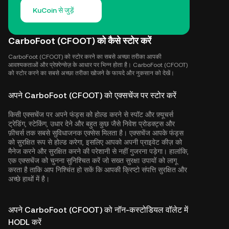
KuCoin से जुड़ें
CarboFoot (CFOOT) को कैसे स्टोर करें
CarboFoot (CFOOT) को स्टोर करने का सबसे अच्छा तरीका आपकी
आवश्यकताओं और प्रेफ़्रेन्सेज़ के आधार पर भिन्न होता है। CarboFoot (CFOOT)
को स्टोर करने का सबसे अच्छा तरीका खोजने के फायदे और नुकसान को देखें।
अपने CarboFoot (CFOOT) को एक्सचेंज पर स्टोर करें
किसी एक्सचेंज पर अपने फंड्स को होल्ड करने से स्पॉट और फ़्यूचर्स
ट्रेडिंग, स्टेकिंग, उधार देने और बहुत कुछ जैसे निवेश प्रोडक्ट्स और
फ़ीचर्स तक सबसे सुविधाजनक एक्सेस मिलता है। एक्सचेंज आपके फंड्स
को सुरक्षित रूप से होल्ड करेगा, इसलिए आपको अपनी प्राइवेट कीज़ को
मैनेज करने और सुरक्षित करने की परेशानी से नहीं गुजरना पड़ेगा। हालांकि,
एक एक्सचेंज को चुनना सुनिश्चित करें जो सख्त सुरक्षा उपायों को लागू
करता है ताकि आप निश्चिंत हो सकें कि आपकी क्रिप्टो संपत्ति सुरक्षित और
अच्छे हाथों में है।
अपने CarboFoot (CFOOT) को नॉन-कस्टोडियल वॉलेट में
HODL करें