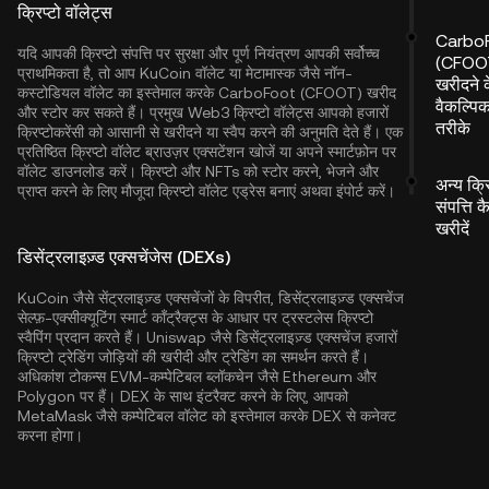
क्रिप्टो वॉलेट्स
Carbo
यदि आपकी क्रिप्टो संपत्ति पर सुरक्षा और पूर्ण नियंत्रण आपकी सर्वोच्च
(CFOO
प्राथमिकता है, तो आप
KuCoin वॉलेट
या मेटामास्क जैसे नॉन-
खरीदने 
कस्टोडियल वॉलेट का इस्तेमाल करके CarboFoot (CFOOT) खरीद
वैकल्पि
और स्टोर कर सकते हैं। प्रमुख Web3 क्रिप्टो वॉलेट्स आपको हजारों
तरीके
क्रिप्टोकरेंसी को आसानी से खरीदने या स्वैप करने की अनुमति देते हैं। एक
प्रतिष्ठित क्रिप्टो वॉलेट ब्राउज़र एक्सटेंशन खोजें या अपने स्मार्टफ़ोन पर
वॉलेट डाउनलोड करें। क्रिप्टो और NFTs को स्टोर करने, भेजने और
अन्य क्रि
प्राप्त करने के लिए मौजूदा क्रिप्टो वॉलेट एड्रेस बनाएं अथवा इंपोर्ट करें।
संपत्ति क
खरीदें
डिसेंट्रलाइज़्ड एक्सचेंजेस (DEXs)
KuCoin जैसे सेंट्रलाइज़्ड एक्सचेंजों के विपरीत, डिसेंट्रलाइज़्ड एक्सचेंज
सेल्फ़-एक्सीक्यूटिंग स्मार्ट कॉंट्रैक्ट्स के आधार पर ट्रस्टलेस क्रिप्टो
स्वैपिंग प्रदान करते हैं। Uniswap जैसे डिसेंट्रलाइज़्ड एक्सचेंज हजारों
क्रिप्टो ट्रेडिंग जोड़ियों की खरीदी और ट्रेडिंग का समर्थन करते हैं।
अधिकांश टोकन्स EVM-कम्पेटिबल ब्लॉकचेन जैसे
Ethereum
और
Polygon
पर हैं। DEX के साथ इंटरैक्ट करने के लिए, आपको
MetaMask जैसे कम्पेटिबल वॉलेट को इस्तेमाल करके DEX से कनेक्ट
करना होगा।