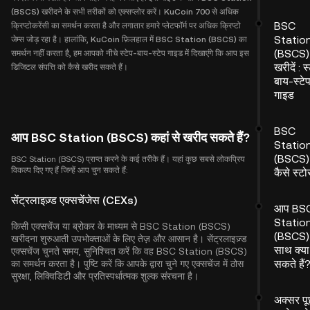
(BSCS) खरीदने के सभी तरीकों को एक्सप्लोर करें। KuCoin 700 से अधिक
BSC
क्रिप्टोकरेंसी का समर्थन करता है और लगातार हमारे प्लेटफॉर्म पर अधिक क्रिप्टो
Statio
जेम्स जोड़ रहा है। हालांकि, KuCoin फ़िलहाल में BSC Station (BSCS) का
(BSCS) 
समर्थन नहीं करता है, हम आपको नीचे स्टेप-बाय-स्टेप गाइड में दिखाएंगे कि आप इस
खरीदें : स
डिजिटल संपत्ति को कैसे खरीद सकते हैं।
बाय-स्टे
गाइड
BSC
आप BSC Station (BSCS) कहां से खरीद सकते हैं?
Statio
(BSCS)
BSC Station (BSCS) प्राप्त करने के कई तरीके हैं। यहां कुछ सबसे लोकप्रिय
विकल्प दिए गए हैं जिन्हें आप चुन सकते हैं:
कैसे स्टोर
सेंट्रलाइज़्ड एक्सचेंजेस (CEXs)
आप BS
Statio
किसी एक्सचेंज या ब्रोकर के माध्यम से BSC Station (BSCS)
(BSCS)
खरीदना शुरुआती उपभोक्ताओं के लिए तेज़ और आसान है। सेंट्रलाइज़्ड
साथ क्य
एक्सचेंज चुनते समय, सुनिश्चित करें कि वह BSC Station (BSCS)
सकते हैं
का समर्थन करता है। पुष्टि करें कि आपके द्वारा चुने गए एक्सचेंज में ठोस
सुरक्षा, लिक्विडिटी और प्रतिस्पर्धात्मक शुल्क संरचना है।
अक्सर पू