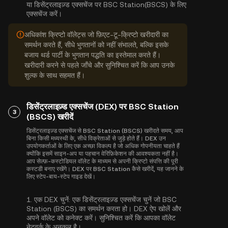
या डिसेंट्रलाइज़्ड एक्सचेंज पर BSC Station(BSCS) के लिए
एक्सचेंज करें।
अधिकांश क्रिप्टो वॉलेट्स जो फ़िएट-टू-क्रिप्टो खरीदारी का
समर्थन करते हैं, सीधे भुगतानों को नहीं संभालते, बल्कि इसके
बजाय थर्ड पार्टी के भुगतान पद्धति का इस्तेमाल करते हैं।
खरीदारी करने से पहले जाँचे और सुनिश्चित करें कि आप उनके
शुल्क के साथ सहमत हैं।
डिसेंट्रलाइज़्ड एक्सचेंज (DEX) पर BSC Station
3
(BSCS) खरीदें
डिसेंट्रलाइज़्ड एक्सचेंज से BSC Station (BSCS) खरीदते समय, आप
बिना किसी मध्यस्थी के, सीधे विक्रेताओं से जुड़े होते हैं। DEX उन
उपयोगकर्ताओं के लिए एक अच्छा विकल्प है जो अधिक गोपनीयता चाहते हैं
क्योंकि इसमें साइन-अप या पहचान वेरिफ़िकेशन की आवश्यकता नहीं है।
आप सेल्फ़-कस्टोडियल वॉलेट के माध्यम से अपनी क्रिप्टो संपत्ति की पूरी
कस्टडी बनाए रखेंगे। DEX पर BSC Station कैसे खरीदें, यह जानने के
लिए स्टेप-बाय-स्टेप गाइड देखें।
1.
एक DEX चुनें:
एक डिसेंट्रलाइज़्ड एक्सचेंज चुनें जो BSC
Station (BSCS) का समर्थन करता हो। DEX ऐप खोलें और
अपने वॉलेट को कनेक्ट करें। सुनिश्चित करें कि आपका वॉलेट
नेटवर्क के अनुकूल है।