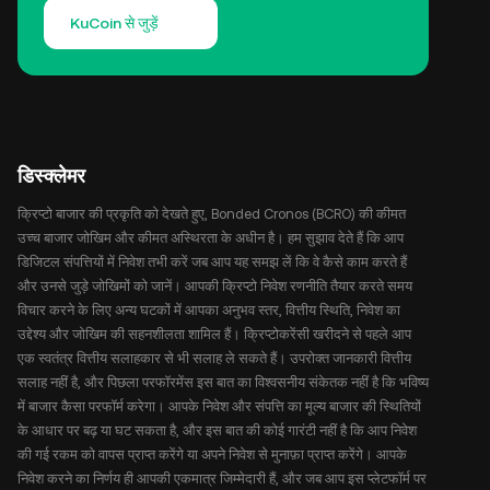
KuCoin से जुड़ें
डिस्क्लेमर
क्रिप्टो बाजार की प्रकृति को देखते हुए, Bonded Cronos (BCRO) की कीमत
उच्च बाजार जोखिम और कीमत अस्थिरता के अधीन है। हम सुझाव देते हैं कि आप
डिजिटल संपत्तियों में निवेश तभी करें जब आप यह समझ लें कि वे कैसे काम करते हैं
और उनसे जुड़े जोखिमों को जानें। आपकी क्रिप्टो निवेश रणनीति तैयार करते समय
विचार करने के लिए अन्य घटकों में आपका अनुभव स्तर, वित्तीय स्थिति, निवेश का
उद्देश्य और जोखिम की सहनशीलता शामिल हैं। क्रिप्टोकरेंसी खरीदने से पहले आप
एक स्वतंत्र वित्तीय सलाहकार से भी सलाह ले सकते हैं। उपरोक्त जानकारी वित्तीय
सलाह नहीं है, और पिछला परफॉरमेंस इस बात का विश्वसनीय संकेतक नहीं है कि भविष्य
में बाजार कैसा परफॉर्म करेगा। आपके निवेश और संपत्ति का मूल्य बाजार की स्थितियों
के आधार पर बढ़ या घट सकता है, और इस बात की कोई गारंटी नहीं है कि आप निवेश
की गई रकम को वापस प्राप्त करेंगे या अपने निवेश से मुनाफ़ा प्राप्त करेंगे। आपके
निवेश करने का निर्णय ही आपकी एकमात्र जिम्मेदारी हैं, और जब आप इस प्लेटफॉर्म पर