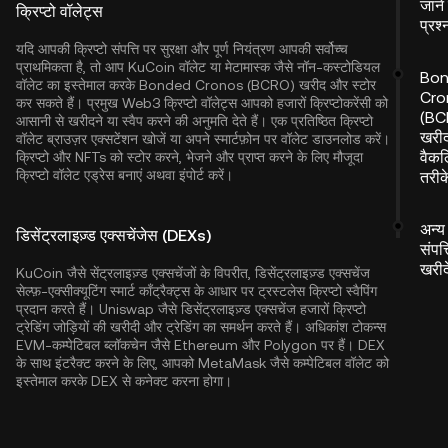
जाने
क्रिप्टो वॉलेट्स
प्रश्
यदि आपकी क्रिप्टो संपत्ति पर सुरक्षा और पूर्ण नियंत्रण आपकी सर्वोच्च
प्राथमिकता है, तो आप
KuCoin वॉलेट
या मेटामास्क जैसे नॉन-कस्टोडियल
Bo
वॉलेट का इस्तेमाल करके Bonded Cronos (BCRO) खरीद और स्टोर
Cro
कर सकते हैं। प्रमुख Web3 क्रिप्टो वॉलेट्स आपको हजारों क्रिप्टोकरेंसी को
(BC
आसानी से खरीदने या स्वैप करने की अनुमति देते हैं। एक प्रतिष्ठित क्रिप्टो
खरीद
वॉलेट ब्राउज़र एक्सटेंशन खोजें या अपने स्मार्टफ़ोन पर वॉलेट डाउनलोड करें।
वैकल
क्रिप्टो और NFTs को स्टोर करने, भेजने और प्राप्त करने के लिए मौजूदा
क्रिप्टो वॉलेट एड्रेस बनाएं अथवा इंपोर्ट करें।
तरीक
अन्य 
डिसेंट्रलाइज़्ड एक्सचेंजेस (DEXs)
संपत्
खरीदे
KuCoin जैसे सेंट्रलाइज़्ड एक्सचेंजों के विपरीत, डिसेंट्रलाइज़्ड एक्सचेंज
सेल्फ़-एक्सीक्यूटिंग स्मार्ट कॉंट्रैक्ट्स के आधार पर ट्रस्टलेस क्रिप्टो स्वैपिंग
प्रदान करते हैं। Uniswap जैसे डिसेंट्रलाइज़्ड एक्सचेंज हजारों क्रिप्टो
ट्रेडिंग जोड़ियों की खरीदी और ट्रेडिंग का समर्थन करते हैं। अधिकांश टोकन्स
EVM-कम्पेटिबल ब्लॉकचेन जैसे
Ethereum
और
Polygon
पर हैं। DEX
के साथ इंटरैक्ट करने के लिए, आपको MetaMask जैसे कम्पेटिबल वॉलेट को
इस्तेमाल करके DEX से कनेक्ट करना होगा।