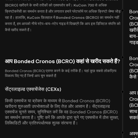
(BCRO) खरीदने के सभी तरीकों को एक्सप्लोर करें। KuCoin 700 से अधिक
Bo
क्रिप्टोकरेंसी का समर्थन करता है और लगातार हमारे प्लेटफॉर्म पर अधिक क्रिप्टो जेम्स जोड़
Cro
रहा है। हालांकि, KuCoin फ़िलहाल में Bonded Cronos (BCRO) का समर्थन नहीं
(BC
करता है, हम आपको नीचे स्टेप-बाय-स्टेप गाइड में दिखाएंगे कि आप इस डिजिटल संपत्ति को
खरीदे
कैसे खरीद सकते हैं।
बाय-
गाइ
Bo
आप Bonded Cronos (BCRO) कहां से खरीद सकते हैं?
Cro
(BC
Bonded Cronos (BCRO) प्राप्त करने के कई तरीके हैं। यहां कुछ सबसे लोकप्रिय
विकल्प दिए गए हैं जिन्हें आप चुन सकते हैं:
कैसे 
सेंट्रलाइज़्ड एक्सचेंजेस (CEXs)
आप 
Cro
किसी एक्सचेंज या ब्रोकर के माध्यम से Bonded Cronos (BCRO)
(BC
खरीदना शुरुआती उपभोक्ताओं के लिए तेज़ और आसान है। सेंट्रलाइज़्ड
साथ 
एक्सचेंज चुनते समय, सुनिश्चित करें कि वह Bonded Cronos (BCRO)
सकते
का समर्थन करता है। पुष्टि करें कि आपके द्वारा चुने गए एक्सचेंज में ठोस सुरक्षा,
लिक्विडिटी और प्रतिस्पर्धात्मक शुल्क संरचना है।
अक्स