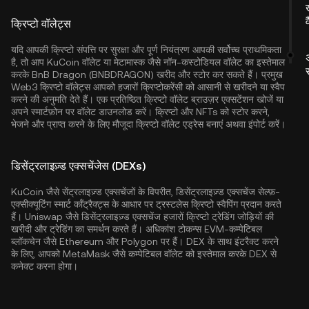
क्रिप्टो वॉलेट्स
यदि आपकी क्रिप्टो संपत्ति पर सुरक्षा और पूर्ण नियंत्रण आपकी सर्वोच्च प्राथमिकता
है, तो आप
KuCoin वॉलेट
या मेटामास्क जैसे नॉन-कस्टोडियल वॉलेट का इस्तेमाल
करके BnB Dragon (BNBDRAGON) खरीद और स्टोर कर सकते हैं। प्रमुख
Web3 क्रिप्टो वॉलेट्स आपको हजारों क्रिप्टोकरेंसी को आसानी से खरीदने या स्वैप
करने की अनुमति देते हैं। एक प्रतिष्ठित क्रिप्टो वॉलेट ब्राउज़र एक्सटेंशन खोजें या
अपने स्मार्टफ़ोन पर वॉलेट डाउनलोड करें। क्रिप्टो और NFTs को स्टोर करने,
भेजने और प्राप्त करने के लिए मौजूदा क्रिप्टो वॉलेट एड्रेस बनाएं अथवा इंपोर्ट करें।
डिसेंट्रलाइज़्ड एक्सचेंजेस (DEXs)
KuCoin जैसे सेंट्रलाइज़्ड एक्सचेंजों के विपरीत, डिसेंट्रलाइज़्ड एक्सचेंज सेल्फ़-
एक्सीक्यूटिंग स्मार्ट कॉंट्रैक्ट्स के आधार पर ट्रस्टलेस क्रिप्टो स्वैपिंग प्रदान करते
हैं। Uniswap जैसे डिसेंट्रलाइज़्ड एक्सचेंज हजारों क्रिप्टो ट्रेडिंग जोड़ियों की
खरीदी और ट्रेडिंग का समर्थन करते हैं। अधिकांश टोकन्स EVM-कम्पेटिबल
ब्लॉकचेन जैसे
Ethereum
और
Polygon
पर हैं। DEX के साथ इंटरैक्ट करने
के लिए, आपको MetaMask जैसे कम्पेटिबल वॉलेट को इस्तेमाल करके DEX से
कनेक्ट करना होगा।