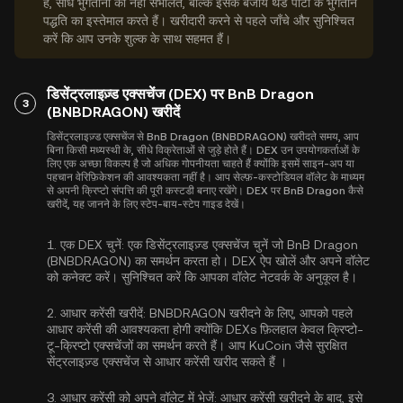
हैं, सीधे भुगतानों को नहीं संभालते, बल्कि इसके बजाय थर्ड पार्टी के भुगतान
पद्धति का इस्तेमाल करते हैं। खरीदारी करने से पहले जाँचे और सुनिश्चित
करें कि आप उनके शुल्क के साथ सहमत हैं।
डिसेंट्रलाइज़्ड एक्सचेंज (DEX) पर BnB Dragon
3
(BNBDRAGON) खरीदें
डिसेंट्रलाइज़्ड एक्सचेंज से BnB Dragon (BNBDRAGON) खरीदते समय, आप
बिना किसी मध्यस्थी के, सीधे विक्रेताओं से जुड़े होते हैं। DEX उन उपयोगकर्ताओं के
लिए एक अच्छा विकल्प है जो अधिक गोपनीयता चाहते हैं क्योंकि इसमें साइन-अप या
पहचान वेरिफ़िकेशन की आवश्यकता नहीं है। आप सेल्फ़-कस्टोडियल वॉलेट के माध्यम
से अपनी क्रिप्टो संपत्ति की पूरी कस्टडी बनाए रखेंगे। DEX पर BnB Dragon कैसे
खरीदें, यह जानने के लिए स्टेप-बाय-स्टेप गाइड देखें।
1.
एक DEX चुनें:
एक डिसेंट्रलाइज़्ड एक्सचेंज चुनें जो BnB Dragon
(BNBDRAGON) का समर्थन करता हो। DEX ऐप खोलें और अपने वॉलेट
को कनेक्ट करें। सुनिश्चित करें कि आपका वॉलेट नेटवर्क के अनुकूल है।
2.
आधार करेंसी खरीदें:
BNBDRAGON खरीदने के लिए, आपको पहले
आधार करेंसी की आवश्यकता होगी क्योंकि DEXs फ़िलहाल केवल क्रिप्टो-
टू-क्रिप्टो एक्सचेंजों का समर्थन करते हैं। आप KuCoin जैसे सुरक्षित
सेंट्रलाइज़्ड एक्सचेंज से
आधार करेंसी खरीद सकते हैं
।
3.
आधार करेंसी को अपने वॉलेट में भेजें:
आधार करेंसी खरीदने के बाद, इसे