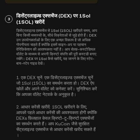
डिसेंट्रलाइज़्ड एक्सचेंज (DEX) पर 1Sol
3
(1SOL) खरीदें
डिसेंट्रलाइज़्ड एक्सचेंज से 1Sol (1SOL) खरीदते समय, आप
बिना किसी मध्यस्थी के, सीधे विक्रेताओं से जुड़े होते हैं। DEX
उन उपयोगकर्ताओं के लिए एक अच्छा विकल्प है जो अधिक
गोपनीयता चाहते हैं क्योंकि इसमें साइन-अप या पहचान
वेरिफ़िकेशन की आवश्यकता नहीं है। आप सेल्फ़-कस्टोडियल
वॉलेट के माध्यम से अपनी क्रिप्टो संपत्ति की पूरी कस्टडी बनाए
रखेंगे। DEX पर 1Sol कैसे खरीदें, यह जानने के लिए स्टेप-
बाय-स्टेप गाइड देखें।
1.
एक DEX चुनें:
एक डिसेंट्रलाइज़्ड एक्सचेंज चुनें
जो 1Sol (1SOL) का समर्थन करता हो। DEX ऐप
खोलें और अपने वॉलेट को कनेक्ट करें। सुनिश्चित करें
कि आपका वॉलेट नेटवर्क के अनुकूल है।
2.
आधार करेंसी खरीदें:
1SOL खरीदने के लिए,
आपको पहले आधार करेंसी की आवश्यकता होगी क्योंकि
DEXs फ़िलहाल केवल क्रिप्टो-टू-क्रिप्टो एक्सचेंजों
का समर्थन करते हैं। आप KuCoin जैसे सुरक्षित
सेंट्रलाइज़्ड एक्सचेंज से
आधार करेंसी खरीद सकते हैं
।