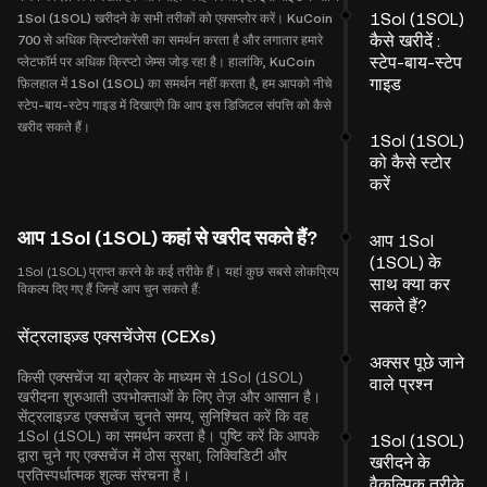
1Sol (1SOL)
1Sol (1SOL) खरीदने के सभी तरीकों को एक्सप्लोर करें। KuCoin
कैसे खरीदें :
700 से अधिक क्रिप्टोकरेंसी का समर्थन करता है और लगातार हमारे
स्टेप-बाय-स्टेप
प्लेटफॉर्म पर अधिक क्रिप्टो जेम्स जोड़ रहा है। हालांकि, KuCoin
गाइड
फ़िलहाल में 1Sol (1SOL) का समर्थन नहीं करता है, हम आपको नीचे
स्टेप-बाय-स्टेप गाइड में दिखाएंगे कि आप इस डिजिटल संपत्ति को कैसे
खरीद सकते हैं।
1Sol (1SOL)
को कैसे स्टोर
करें
आप 1Sol (1SOL) कहां से खरीद सकते हैं?
आप 1Sol
(1SOL) के
1Sol (1SOL) प्राप्त करने के कई तरीके हैं। यहां कुछ सबसे लोकप्रिय
साथ क्या कर
विकल्प दिए गए हैं जिन्हें आप चुन सकते हैं:
सकते हैं?
सेंट्रलाइज़्ड एक्सचेंजेस (CEXs)
अक्सर पूछे जाने
किसी एक्सचेंज या ब्रोकर के माध्यम से 1Sol (1SOL)
वाले प्रश्न
खरीदना शुरुआती उपभोक्ताओं के लिए तेज़ और आसान है।
सेंट्रलाइज़्ड एक्सचेंज चुनते समय, सुनिश्चित करें कि वह
1Sol (1SOL) का समर्थन करता है। पुष्टि करें कि आपके
1Sol (1SOL)
द्वारा चुने गए एक्सचेंज में ठोस सुरक्षा, लिक्विडिटी और
खरीदने के
प्रतिस्पर्धात्मक शुल्क संरचना है।
वैकल्पिक तरीके