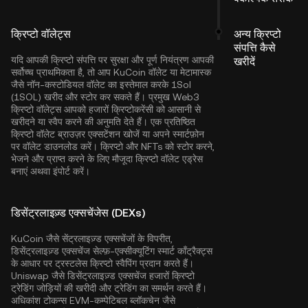
क्रिप्टो वॉलेट्स
अन्य क्रिप्टो
संपत्ति कैसे
यदि आपकी क्रिप्टो संपत्ति पर सुरक्षा और पूर्ण नियंत्रण आपकी
खरीदें
सर्वोच्च प्राथमिकता है, तो आप
KuCoin वॉलेट
या मेटामास्क
जैसे नॉन-कस्टोडियल वॉलेट का इस्तेमाल करके 1Sol
(1SOL) खरीद और स्टोर कर सकते हैं। प्रमुख Web3
क्रिप्टो वॉलेट्स आपको हजारों क्रिप्टोकरेंसी को आसानी से
खरीदने या स्वैप करने की अनुमति देते हैं। एक प्रतिष्ठित
क्रिप्टो वॉलेट ब्राउज़र एक्सटेंशन खोजें या अपने स्मार्टफ़ोन
पर वॉलेट डाउनलोड करें। क्रिप्टो और NFTs को स्टोर करने,
भेजने और प्राप्त करने के लिए मौजूदा क्रिप्टो वॉलेट एड्रेस
बनाएं अथवा इंपोर्ट करें।
डिसेंट्रलाइज़्ड एक्सचेंजेस (DEXs)
KuCoin जैसे सेंट्रलाइज़्ड एक्सचेंजों के विपरीत,
डिसेंट्रलाइज़्ड एक्सचेंज सेल्फ़-एक्सीक्यूटिंग स्मार्ट कॉंट्रैक्ट्स
के आधार पर ट्रस्टलेस क्रिप्टो स्वैपिंग प्रदान करते हैं।
Uniswap जैसे डिसेंट्रलाइज़्ड एक्सचेंज हजारों क्रिप्टो
ट्रेडिंग जोड़ियों की खरीदी और ट्रेडिंग का समर्थन करते हैं।
अधिकांश टोकन्स EVM-कम्पेटिबल ब्लॉकचेन जैसे