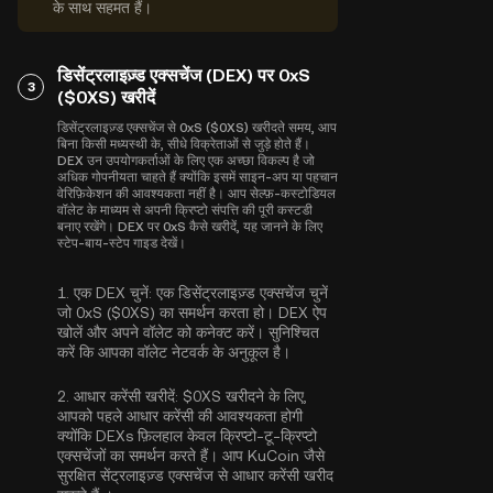
के साथ सहमत हैं।
डिसेंट्रलाइज़्ड एक्सचेंज (DEX) पर 0xS
3
($0XS) खरीदें
डिसेंट्रलाइज़्ड एक्सचेंज से 0xS ($0XS) खरीदते समय, आप
बिना किसी मध्यस्थी के, सीधे विक्रेताओं से जुड़े होते हैं।
DEX उन उपयोगकर्ताओं के लिए एक अच्छा विकल्प है जो
अधिक गोपनीयता चाहते हैं क्योंकि इसमें साइन-अप या पहचान
वेरिफ़िकेशन की आवश्यकता नहीं है। आप सेल्फ़-कस्टोडियल
वॉलेट के माध्यम से अपनी क्रिप्टो संपत्ति की पूरी कस्टडी
बनाए रखेंगे। DEX पर 0xS कैसे खरीदें, यह जानने के लिए
स्टेप-बाय-स्टेप गाइड देखें।
1.
एक DEX चुनें:
एक डिसेंट्रलाइज़्ड एक्सचेंज चुनें
जो 0xS ($0XS) का समर्थन करता हो। DEX ऐप
खोलें और अपने वॉलेट को कनेक्ट करें। सुनिश्चित
करें कि आपका वॉलेट नेटवर्क के अनुकूल है।
2.
आधार करेंसी खरीदें:
$0XS खरीदने के लिए,
आपको पहले आधार करेंसी की आवश्यकता होगी
क्योंकि DEXs फ़िलहाल केवल क्रिप्टो-टू-क्रिप्टो
एक्सचेंजों का समर्थन करते हैं। आप KuCoin जैसे
सुरक्षित सेंट्रलाइज़्ड एक्सचेंज से
आधार करेंसी खरीद