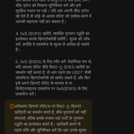
यदि आपके पास पहले से मौजूद है तो उसे इंपोर्ट करें।
सीड फ्रेज को लिखना सुनिश्चित करें और इसे
सुरक्षित स्थान पर रखें। यदि आप अपनी सीड फ्रेज
खो देते हैं तो कोई भी आपके वॉलेट को एक्सेस करने में
आपकी सहायता नहीं कर सकता है।
4.
0xS ($0XS) खरीदें:
समर्थित भुगतान पद्धति का
इस्तेमाल करके क्रिप्टोकरेंसी खरीदें। शुल्क की जाँच
करें, क्योंकि वे एक्सचेंज के शुल्क से अधिक हो सकते
हैं।
5.
0xS ($0XS) के लिए स्वैप करें:
वैकल्पिक रूप से,
यदि आपका वॉलेट सीधे फ़िएट-टू-$0XS खरीदी का
समर्थन नहीं करता है, तो आप पहले एक USDT जैसी
लोकप्रिय क्रिप्टोकरेंसी को खरीद सकते हैं, और फिर
इसे अपने क्रिप्टो वॉलेट के माध्यम से या
डिसेंट्रलाइज़्ड एक्सचेंज पर 0xS($0XS) के लिए
एक्सचेंज करें।
अधिकांश क्रिप्टो वॉलेट्स जो फ़िएट-टू-क्रिप्टो
खरीदारी का समर्थन करते हैं, सीधे भुगतानों को नहीं
संभालते, बल्कि इसके बजाय थर्ड पार्टी के भुगतान
पद्धति का इस्तेमाल करते हैं। खरीदारी करने से
पहले जाँचे और सुनिश्चित करें कि आप उनके शुल्क