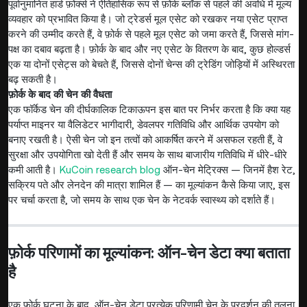
पूर्वानुमानित हार्ड फ़ोर्क्स ने ऐतिहासिक रूप से फ़ोर्क ब्लॉक से पहले की अवधि में मूल्य
व्यवहार को प्रभावित किया है। जो ट्रेडर्स मूल एसेट को रखकर नया एसेट प्राप्त
करने की उम्मीद करते हैं, वे फ़ोर्क से पहले मूल एसेट को जमा करते हैं, जिससे मांग-
पक्ष का दबाव बढ़ता है। फ़ोर्क के बाद और नए एसेट के वितरण के बाद, कुछ होल्डर्स
एक या दोनों एसेट्स को बेचते हैं, जिससे दोनों चेन्स की ट्रेडिंग जोड़ियों में अस्थिरता
बढ़ सकती है।
फ़ोर्क के बाद की चेन की वैधता
एक फॉर्केड चेन की दीर्घकालिक टिकाऊपन इस बात पर निर्भर करता है कि क्या यह
पर्याप्त माइनर या वैलिडेटर भागीदारी, डेवलपर गतिविधि और आर्थिक उपयोग को
बनाए रखती है। ऐसी चेन जो इन तत्वों को आकर्षित करने में असफल रहती हैं, वे
सुरक्षा और उपयोगिता खो देती हैं और समय के साथ बाजारीय गतिविधि में धीरे-धीरे
कमी आती है।
KuCoin research blog
ऑन-चेन मेट्रिक्स — जिनमें हैश रेट,
सक्रिय पते और लेनदेन की मात्रा शामिल हैं — का मूल्यांकन कैसे किया जाए, इस
पर चर्चा करता है, जो समय के साथ एक चेन के नेटवर्क स्वास्थ्य को दर्शाते हैं।
फ़ोर्क परिणामों का मूल्यांकन: ऑन-चेन डेटा क्या बताता
है
एक फ़ोर्क घटना के बाद, ऑन-चेन डेटा प्रत्येक परिणामी चेन के प्रदर्शन की तुलना