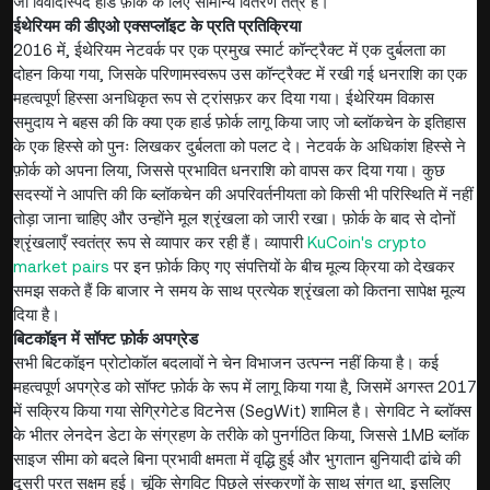
जो विवादास्पद हार्ड फ़ोर्क के लिए सामान्य वितरण तंत्र है।
ईथेरियम की डीएओ एक्सप्लॉइट के प्रति प्रतिक्रिया
2016 में, ईथेरियम नेटवर्क पर एक प्रमुख स्मार्ट कॉन्ट्रैक्ट में एक दुर्बलता का
दोहन किया गया, जिसके परिणामस्वरूप उस कॉन्ट्रैक्ट में रखी गई धनराशि का एक
महत्वपूर्ण हिस्सा अनधिकृत रूप से ट्रांसफ़र कर दिया गया। ईथेरियम विकास
समुदाय ने बहस की कि क्या एक हार्ड फ़ोर्क लागू किया जाए जो ब्लॉकचेन के इतिहास
के एक हिस्से को पुनः लिखकर दुर्बलता को पलट दे। नेटवर्क के अधिकांश हिस्से ने
फ़ोर्क को अपना लिया, जिससे प्रभावित धनराशि को वापस कर दिया गया। कुछ
सदस्यों ने आपत्ति की कि ब्लॉकचेन की अपरिवर्तनीयता को किसी भी परिस्थिति में नहीं
तोड़ा जाना चाहिए और उन्होंने मूल श्रृंखला को जारी रखा। फ़ोर्क के बाद से दोनों
श्रृंखलाएँ स्वतंत्र रूप से व्यापार कर रही हैं। व्यापारी
KuCoin's crypto
market pairs
पर इन फ़ोर्क किए गए संपत्तियों के बीच मूल्य क्रिया को देखकर
समझ सकते हैं कि बाजार ने समय के साथ प्रत्येक श्रृंखला को कितना सापेक्ष मूल्य
दिया है।
बिटकॉइन में सॉफ्ट फ़ोर्क अपग्रेड
सभी बिटकॉइन प्रोटोकॉल बदलावों ने चेन विभाजन उत्पन्न नहीं किया है। कई
महत्वपूर्ण अपग्रेड को सॉफ्ट फ़ोर्क के रूप में लागू किया गया है, जिसमें अगस्त 2017
में सक्रिय किया गया सेग्रिगेटेड विटनेस (SegWit) शामिल है। सेगविट ने ब्लॉक्स
के भीतर लेनदेन डेटा के संग्रहण के तरीके को पुनर्गठित किया, जिससे 1MB ब्लॉक
साइज सीमा को बदले बिना प्रभावी क्षमता में वृद्धि हुई और भुगतान बुनियादी ढांचे की
दूसरी परत सक्षम हुई। चूंकि सेगविट पिछले संस्करणों के साथ संगत था, इसलिए