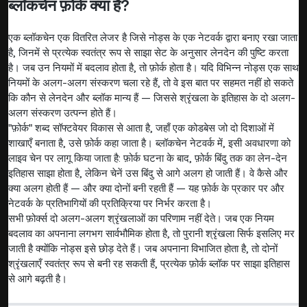
ब्लॉकचेन फ़ोर्क क्या है?
एक ब्लॉकचेन एक वितरित लेजर है जिसे नोड्स के एक नेटवर्क द्वारा बनाए रखा जाता
है, जिनमें से प्रत्येक स्वतंत्र रूप से साझा सेट के अनुसार लेनदेन की पुष्टि करता
है। जब उन नियमों में बदलाव होता है, तो फ़ोर्क होता है। यदि विभिन्न नोड्स एक साथ
नियमों के अलग-अलग संस्करण चला रहे हैं, तो वे इस बात पर सहमत नहीं हो सकते
कि कौन से लेनदेन और ब्लॉक मान्य हैं — जिससे श्रृंखला के इतिहास के दो अलग-
अलग संस्करण उत्पन्न होते हैं।
"फ़ोर्क" शब्द सॉफ्टवेयर विकास से आता है, जहाँ एक कोडबेस जो दो दिशाओं में
शाखाएँ बनाता है, उसे फ़ोर्क कहा जाता है। ब्लॉकचेन नेटवर्क में, इसी अवधारणा को
लाइव चेन पर लागू किया जाता है: फ़ोर्क घटना के बाद, फ़ोर्क बिंदु तक का लेन-देन
इतिहास साझा होता है, लेकिन चेनें उस बिंदु से आगे अलग हो जाती हैं। वे कैसे और
क्या अलग होती हैं — और क्या दोनों बनी रहती हैं — यह फ़ोर्क के प्रकार पर और
नेटवर्क के प्रतिभागियों की प्रतिक्रिया पर निर्भर करता है।
सभी फ़ोर्क्स दो अलग-अलग श्रृंखलाओं का परिणाम नहीं देते। जब एक नियम
बदलाव का अपनाना लगभग सार्वभौमिक होता है, तो पुरानी श्रृंखला सिर्फ इसलिए मर
जाती है क्योंकि नोड्स इसे छोड़ देते हैं। जब अपनाना विभाजित होता है, तो दोनों
श्रृंखलाएँ स्वतंत्र रूप से बनी रह सकती हैं, प्रत्येक फ़ोर्क ब्लॉक पर साझा इतिहास
से आगे बढ़ती है।