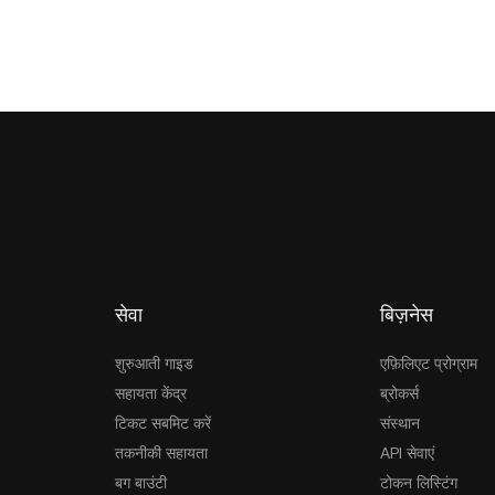
सेवा
बिज़नेस
शुरुआती गाइड
एफ़िलिएट प्रोग्राम
सहायता केंद्र
ब्रोकर्स
टिकट सबमिट करें
संस्थान
तकनीकी सहायता
API सेवाएं
बग बाउंटी
टोकन लिस्टिंग