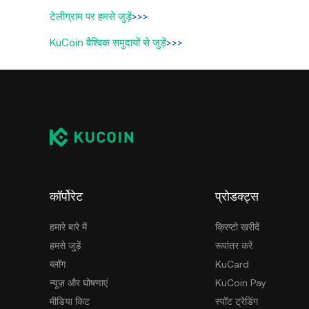
टेलीग्राम पर हमसे जुड़ें
>>>
KuCoin वैश्विक समुदायों से जुड़ें
>>>
कॉर्पोरेट
प्रोडक्ट्स
हमारे बारे में
क्रिप्टो खरीदें
हमसे जुड़ें
रूपांतर करें
ब्लॉग
KuCard
न्यूज़ और घोषणाएं
KuCoin Pay
मीडिया किट
स्पॉट ट्रेडिंग