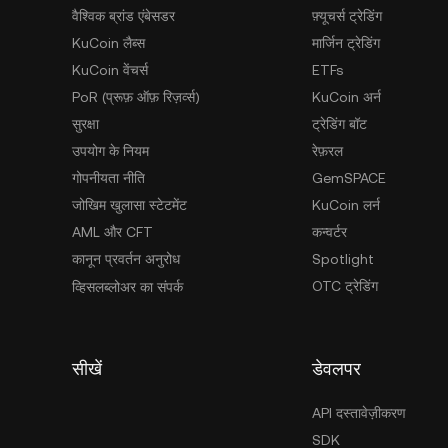
वैश्विक ब्रांड एंबेसडर
फ़्यूचर्स ट्रेडिंग
KuCoin लैब्स
मार्जिन ट्रेडिंग
KuCoin वेंचर्स
ETFs
PoR (प्रूफ़ ऑफ़ रिज़र्व्स)
KuCoin अर्न
सुरक्षा
ट्रेडिंग बॉट
उपयोग के नियम
रेफ़रल
गोपनीयता नीति
GemSPACE
जोखिम खुलासा स्टेटमेंट
KuCoin लर्न
AML और CFT
कन्वर्टर
कानून प्रवर्तन अनुरोध
Spotlight
OTC ट्रेडिंग
व्हिसलब्लोअर का संपर्क
सीखें
डेवलपर
API दस्तावेज़ीकरण
SDK