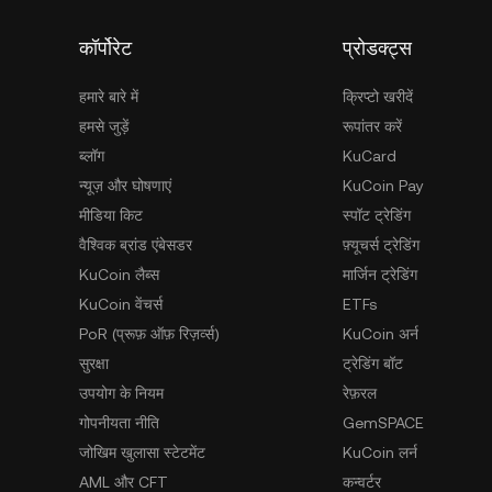
कॉर्पोरेट
प्रोडक्ट्स
हमारे बारे में
क्रिप्टो खरीदें
हमसे जुड़ें
रूपांतर करें
ब्लॉग
KuCard
न्यूज़ और घोषणाएं
KuCoin Pay
मीडिया किट
स्पॉट ट्रेडिंग
वैश्विक ब्रांड एंबेसडर
फ़्यूचर्स ट्रेडिंग
KuCoin लैब्स
मार्जिन ट्रेडिंग
KuCoin वेंचर्स
ETFs
PoR (प्रूफ़ ऑफ़ रिज़र्व्स)
KuCoin अर्न
सुरक्षा
ट्रेडिंग बॉट
उपयोग के नियम
रेफ़रल
गोपनीयता नीति
GemSPACE
जोखिम खुलासा स्टेटमेंट
KuCoin लर्न
AML और CFT
कन्वर्टर