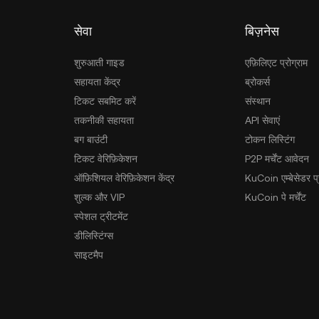
सेवा
बिज़नेस
शुरुआती गाइड
एफ़िलिएट प्रोग्राम
सहायता केंद्र
ब्रोकर्स
टिकट सबमिट करें
संस्थान
तकनीकी सहायता
API सेवाएं
बग बाउंटी
टोकन लिस्टिंग
टिकट वेरिफ़िकेशन
P2P मर्चेंट आवेदन
ऑफ़िशियल वेरिफ़िकेशन केंद्र
KuCoin एम्बेसेडर प्र
शुल्क और VIP
KuCoin पे मर्चेंट
स्पेशल ट्रीटमेंट
डीलिस्टिंग्स
साइटमैप