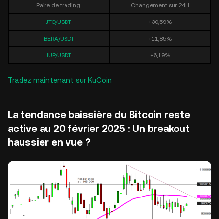
Paire de trading
Changement sur 24H
JTO/USDT
+30,59%
BERA/USDT
+11,85%
JUP/USDT
+6,19%
Tradez maintenant sur KuCoin
La tendance baissière du Bitcoin reste
active au 20 février 2025 : Un breakout
haussier en vue ?