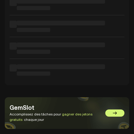
GemSlot
Accomplissez des tâches pour
gagner des jetons
Aller sur 
gratuits
chaque jour