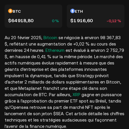
BTC
ETH
$64 918,80
$1 916,60
0 %
-0,12 %
Au 20 février 2025,
Bitcoin
se négocie à environ 98 367,83
$, reflétant une augmentation de +0,02 % au cours des
dernières 24 heures.
Ethereum
est évalué à environ 2 752,79
$, en hausse de 0,41 % sur la même période. Le marché des
actifs numériques évolue rapidement à mesure que des
géants d'entreprise et des plateformes innovantes
impulsent la dynamique, tandis que Strategy prévoit
d'acheter 2 milliards de dollars supplémentaires en Bitcoin,
et que Metaplanet franchit une étape clé dans son
accumulation de BTC. Par ailleurs,
XRP
gagne en puissance
grâce à l'approbation du premier ETF spot au Brésil, tandis
qu'Opensea retrouve sa part de marché NFT après le
lancement de son jeton $SEA. Cet article détaille les chiffres
techniques et les stratégies audacieuses qui façonnent
l'avenir de la finance numérique.