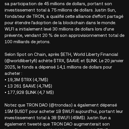
sa participation de 45 millions de dollars, portant son
investissement total à 75 millions de dollars. Justin Sun,
fondateur de TRON, a qualifié cette alliance d'effort partagé
pour étendre l'adoption de la blockchain dans le monde.
WLFI a initialement levé 30 millions de dollars lors d'une
prévente, vendant 20 % de son approvisionnement total de
100 milliards de jetons.
Selon Spot on Chain, après $ETH, World Liberty Financial
(@worldlibertyfi) achète $TRX, $AAVE et $LINK. Le 20 janvier
2025, le fonds a dépensé 14,1 millions de dollars pour
acheter :
• 19,3M $TRX (4,7M$)
• 13 261 $AAVE (4,7M$)
• 177,928 $LINK (4,7 M$)
Notez que TRON DAO (@trondao) a également dépensé
15M $USDT pour acheter 1B $WLFI aujourd'hui, portant leur
investissement total à 3B $WLFI (45M$). Justin Sun a
également tweeté que TRON DAO augmenterait son