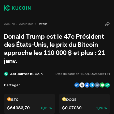
Accueil
Actualités
Détails
Donald Trump est le 47e Président
des États-Unis, le prix du Bitcoin
approche les 110 000 $ et plus : 21
janv.
Actualités KuCoin
Date de parution :
21/01/2025 08:54:34
Partager
BTC
DOGE
$64 986,70
$0,07039
0,01 %
1,26 %