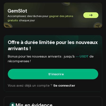
GemSlot
Accomplissez des tâches pour
gagner des jetons
Aller sur 
gratuits
chaque jour
Offre à durée limitée pour les nouveaux
arrivants !
Bonus pour les nouveaux arrivants : jusqu'à
-- USDT
de
récompenses !
S'inscrire
Vous avez déjà un compte ?
Se connecter
Mis en évidence