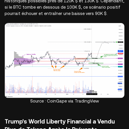
historiques possibles près de 120K $ et 130K $. Cependant,
si le BTC tombe en dessous de 100K $, ce scénario positif
pourrait échouer et entraîner une baisse vers 90K $.
Source : CoinGape via TradingView
Trump's World Liberty Financial a Vendu