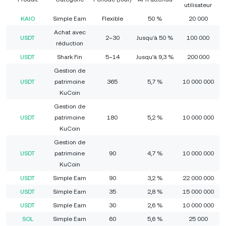
utilisateur
KAIO
Simple Earn
Flexible
50 %
20 000
Achat avec
USDT
2~30
Jusqu'à 50 %
100 000
réduction
USDT
Shark Fin
5~14
Jusqu'à 9,3 %
200 000
Gestion de
USDT
patrimoine
365
5,7 %
10 000 000
KuCoin
Gestion de
USDT
patrimoine
180
5,2 %
10 000 000
KuCoin
Gestion de
USDT
patrimoine
90
4,7 %
10 000 000
KuCoin
USDT
Simple Earn
90
3,2 %
22 000 000
USDT
Simple Earn
35
2,8 %
15 000 000
USDT
Simple Earn
30
2,6 %
10 000 000
SOL
Simple Earn
60
5,6 %
25 000