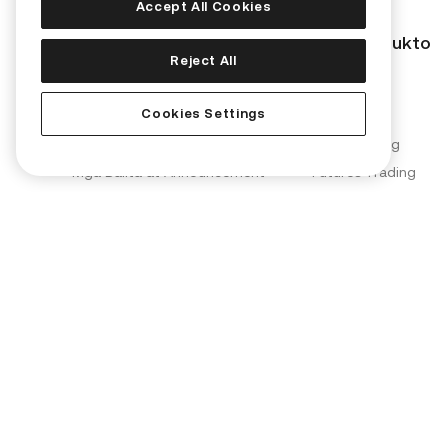
Accept All Cookies
Corporate
Mga Produkto
Reject All
Tungkol sa Amin
Convert
Cookies Settings
Samahan Kami
KuCard
Blog
Spot Trading
Mga Balita at Announcement
Futures Trading
Mga Brand Partnership
Margin Trading
KuCoin Labs
KuMining
KuCoin Ventures
KuCoin Learn
PoR (Proof of Reserves)
Converter
Security
OTC Trading
Terms ng Paggamit
Kia AI Assistant
Patakaran sa Privacy
Pahayag sa Disclosure ng Risk
AML at CFT