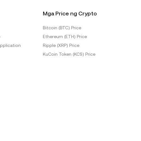
Mga Price ng Crypto
Bitcoin (BTC) Price
e
Ethereum (ETH) Price
pplication
Ripple (XRP) Price
KuCoin Token (KCS) Price
Iba pang Price