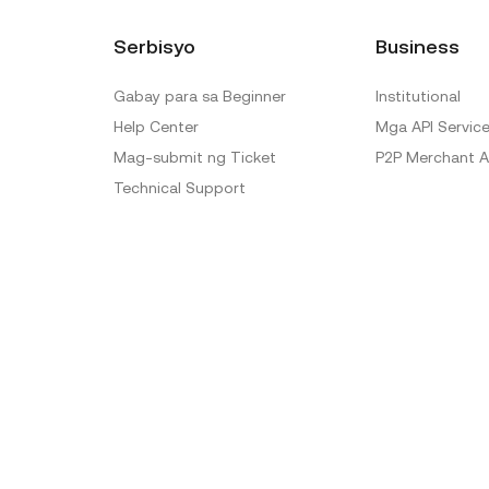
Serbisyo
Business
Gabay para sa Beginner
Institutional
Help Center
Mga API Servic
Mag-submit ng Ticket
P2P Merchant A
Technical Support
Ticket Verification
Official Verification Center
Special Treatment
Mga Delisting
Sitemap