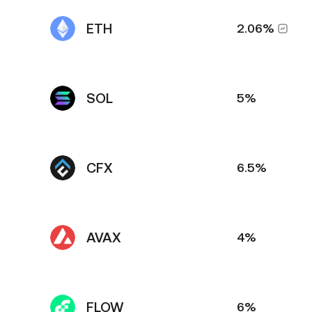
ETH
2.06%
SOL
5%
CFX
6.5%
AVAX
4%
FLOW
6%