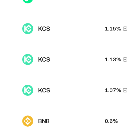
KCS
1.15%
KCS
1.13%
KCS
1.07%
BNB
0.6%