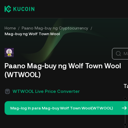
Home
/
Paano Mag-buy ng Cryptocurrency
/
Mag-buy ng Wolf Town Wool
M
Paano Mag-buy ng Wolf Town Wool
(WTWOOL)
T
WTWOOL Live Price Converter
Mag-log In para Mag-buy Wolf Town Wool(WTWOOL)