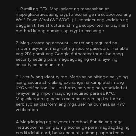
1.
Pumili ng CEX:
Mag-select ng maaasahan at
mapagkakatiwalaang crypto exchange na supported ang
Wolf Town Wool (WTWOOL). I-consider ang kadalian ng
paggamit, fee structure, at mga supported na payment
method kapag pumipili ng crypto exchange.
2.
Mag-create ng account:
I-enter ang required na
impormasyon at mag-set ng secure password. I-enable
ang
2FA gamit ang Google Authenticator
at iba pang
security setting para magdagdag ng extra layer ng
security sa account mo.
3.
I-verify ang identity mo:
Madalas na hihingin sa iyo ng
isang secure at kilalang exchange na kumpletuhin ang
KYC verification
. Iba-iba batay sa iyong nasyonalidad at
rehiyon ang impormasyong required para sa KYC.
Magkakaroon ng access sa mas maraming feature at
serbisyo sa platform ang mga user na pumasa sa KYC
verification.
4.
Magdagdag ng payment method:
Sundin ang mga
instruction na ibinigay ng exchange para magdagdag ng
credit/debit card, bank account, o ibang supported na