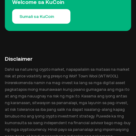
Welcome sa KuCoin
Sumali sa KuCoin
Disclaimer
Dahil sa nature ng crypto market, napapailalim sa mataas na market
risk at price volatility ang presyo ng Wolf Town Wool (WTWOOL).
Inirerekomenda namin na mag-invest ka lang sa mga digital asset
pagkatapos mong maunawaan kung paano gumagana ang mga ito
at ang mga nauugnay na risk ng mga ito. Kasama ang iyong antas
ng karanasan, sitwasyon sa pananalapi, mga layunin sa pag-invest,
at risk tolerance sa iba pang salik na dapat isaalang-alang kapag
binubuo mo ang iyong crypto investment strategy. Puwede ka ring
kumonsulta sa isang independent na financial advisor bago mag-buy
ng mga cryptocurrency. Hindi payo sa pananalapi ang impormasyong