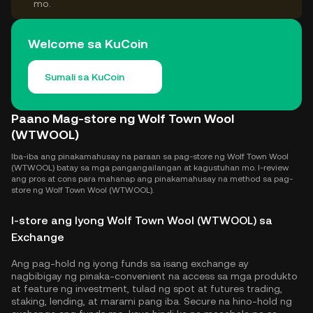
mo.
Welcome sa KuCoin
Sumali sa KuCoin
Paano Mag-store ng Wolf Town Wool
(WTWOOL)
Iba-iba ang pinakamahusay na paraan sa pag-store ng Wolf Town Wool
(WTWOOL) batay sa mga pangangailangan at kagustuhan mo. I-review
ang pros at cons para mahanap ang pinakamahusay na method sa pag-
store ng Wolf Town Wool (WTWOOL).
I-store ang Iyong Wolf Town Wool (WTWOOL) sa
Exchange
Ang pag-hold ng iyong funds sa isang exchange ay
nagbibigay ng pinaka-convenient na access sa mga produkto
at feature ng investment, tulad ng spot at futures trading,
staking, lending, at marami pang iba. Secure na hino-hold ng