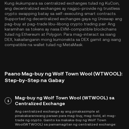
Kung ikukumpara sa centralized exchanges tulad ng KuCoin,
ang decentralized exchanges ay nagpo-provide ng trustless
crypto swapping batay sa self-executing smart contracts.
Supported ng decentralized exchanges gaya ng Uniswap ang
pag-buy at pag-trade libu-libong crypto trading pair. Ang
karamihan sa tokens ay nasa EVM-compatible blockchains
tulad ng
Ethereum
at
Polygon
. Para mag-interact sa isang
DEX, kakailanganin mong kumonekta sa DEX gamit ang isang
compatible na wallet tulad ng MetaMask.
Paano Mag-buy ng Wolf Town Wool (WTWOOL):
Step-by-Step na Gabay
Mag-buy ng Wolf Town Wool (WTWOOL) sa
1
Centralized Exchange
Ang centralized exchange ay ang pinakasimple at
pinakakaraniwang paraan para mag-buy, mag-hold, at mag-
trade ng crypto. Ganito ka makaka-buy ng Wolf Town
Wool(WTWOOL) sa pamamagitan ng centralized exchange: