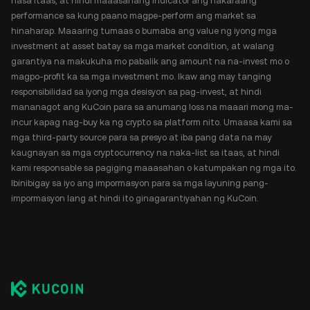
nasa itaas, at hindi maaasahang indicator ang nakaraang
performance sa kung paano magpe-perform ang market sa
hinaharap. Maaaring tumaas o bumaba ang value ng iyong mga
investment at asset batay sa mga market condition, at walang
garantiya na makukuha mo pabalik ang amount na na-invest mo o
magpo-profit ka sa mga investment mo. Ikaw ang may tanging
responsibilidad sa iyong mga desisyon sa pag-invest, at hindi
mananagot ang KuCoin para sa anumang loss na maaari mong ma-
incur kapag nag-buy ka ng crypto sa platform nito. Umaasa kami sa
mga third-party source para sa presyo at iba pang data na may
kaugnayan sa mga cryptocurrency na naka-list sa itaas, at hindi
kami responsable sa pagiging maaasahan o katumpakan ng mga ito.
Ibinibigay sa iyo ang impormasyon para sa mga layuning pang-
impormasyon lang at hindi ito ginagarantiyahan ng KuCoin.