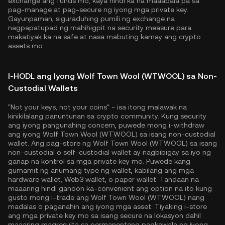
exchange ang funds mo, kaya hindi ka na maaabala pa sa
pag-manage at pag-secure ng iyong mga private key.
Gayunpaman, siguraduhing pumili ng exchange na
nagpapatupad ng mahihigpit na security measure para
makatiyak ka na safe at nasa mabuting kamay ang crypto
assets mo.
I-HODL ang Iyong Wolf Town Wool (WTWOOL) sa Non-
Custodial Wallets
"Not your keys, not your coins" - isa itong malawak na
kinikilalang panuntunan sa crypto community. Kung security
ang iyong pangunahing concern, puwede mong i-withdraw
ang iyong Wolf Town Wool (WTWOOL) sa isang non-custodial
wallet. Ang pag-store ng Wolf Town Wool (WTWOOL) sa isang
non-custodial o self-custodial wallet ay nagbibigay sa iyo ng
ganap na kontrol sa mga private key mo. Puwede kang
gumamit ng anumang type ng wallet, kabilang ang mga
hardware wallet, Web3 wallet, o paper wallet. Tandaan na
maaaring hindi ganoon ka-convenient ang option na ito kung
gusto mong i-trade ang Wolf Town Wool (WTWOOL) nang
madalas o paganahin ang iyong mga asset. Tiyaking i-store
ang mga private key mo sa isang secure na lokasyon dahil
maaaring magresulta sa permanenteng pagkawala ng iyong