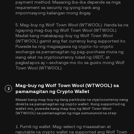
payment method. Maaaring iba-iba depende sa mga
requirement sa security ng iyong bank ang
impormasyong kailangan mong ibigay.
5.
Mag-buy ng Wolf Town Wool (WTWOOL):
Handa ka na
ngayong mag-buy ng Wolf Town Wool (WTWOOL).
Madali kang makakapag-buy ng Wolf Town Wool
(WTWOOL) gamit ang fiat currency kung supported ito.
Puwede ka ring magsagawa ng crypto-to-crypto
exchange sa pamamagitan ng pag-purchase muna ng
isang sikat na cryptocurrency tulad ng
USDT
, at
pagkatapos ay i-exchange mo ito sa gusto mong Wolf
Town Wool (WTWOOL).
Mag-buy ng Wolf Town Wool (WTWOOL) sa
2
pamamagitan ng Crypto Wallet
Maaari kang mag-buy ng ilang partikular na cryptocurrency nang
direkta sa pamamagitan ng crypto wallet. Kung supported ng
wallet mo, puwede kang mag-buy ng Wolf Town Wool
(WTWOOL) sa pamamagitan ng mga sumusunod na step:
1.
Pumili ng wallet:
Mag-select ng maaasahan at
reputable na crypto wallet na supported ang Wolf Town