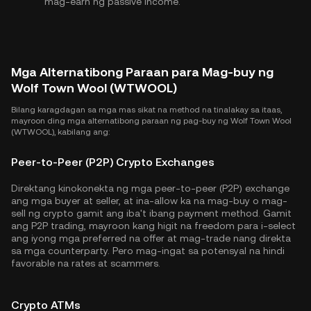
mag-earn ng passive income.
Mga Alternatibong Paraan para Mag-buy ng
Wolf Town Wool (WTWOOL)
Bilang karagdagan sa mga mas sikat na method na tinalakay sa itaas,
mayroon ding mga alternatibong paraan ng pag-buy ng Wolf Town Wool
(WTWOOL), kabilang ang:
Peer-to-Peer (P2P) Crypto Exchanges
Direktang kinokonekta ng mga peer-to-peer (P2P) exchange
ang mga buyer at seller, at ina-allow ka na mag-buy o mag-
sell ng crypto gamit ang iba't ibang payment method. Gamit
ang P2P trading, mayroon kang higit na freedom para i-select
ang iyong mga preferred na offer at mag-trade nang direkta
sa mga counterparty. Pero mag-ingat sa potensyal na hindi
favorable na rates at scammers.
Crypto ATMs