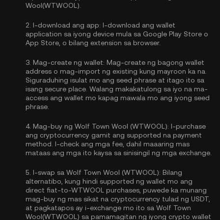
Wool(WTWOOL).
2.
I-download ang app:
I-download ang wallet
application sa iyong device mula sa Google Play Store o
App Store, o bilang extension sa browser.
3.
Mag-create ng wallet:
Mag-create ng bagong wallet
address o mag-import ng existing kung mayroon ka na.
Siguraduhing isulat mo ang seed phrase at itago ito sa
isang secure place. Walang makakatulong sa iyo na ma-
access ang wallet mo kapag mawala mo ang iyong seed
phrase.
4.
Mag-buy ng Wolf Town Wool (WTWOOL):
I-purchase
ang cryptocurrency gamit ang supported na payment
method. I-check ang mga fee, dahil maaaring mas
mataas ang mga ito kaysa sa sinisingil ng mga exchange.
5.
I-swap sa Wolf Town Wool (WTWOOL):
Bilang
alternatibo, kung hindi supported ng wallet mo ang
direct fiat-to-WTWOOL purchases, puwede ka munang
mag-buy ng mas sikat na cryptocurrency tulad ng USDT,
at pagkatapos ay i-exchange mo ito sa Wolf Town
Wool(WTWOOL) sa pamamagitan ng iyong crypto wallet