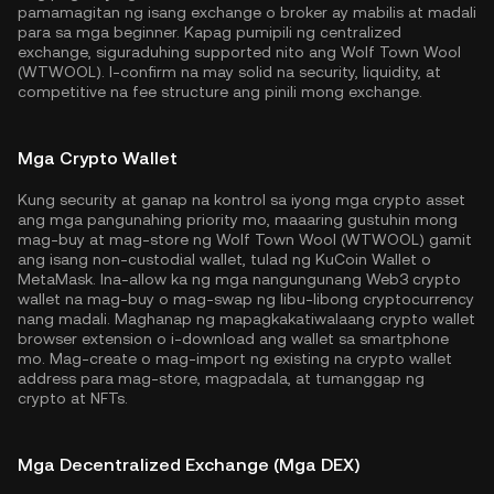
pamamagitan ng isang exchange o broker ay mabilis at madali
para sa mga beginner. Kapag pumipili ng centralized
exchange, siguraduhing supported nito ang Wolf Town Wool
(WTWOOL). I-confirm na may solid na security, liquidity, at
competitive na fee structure ang pinili mong exchange.
Mga Crypto Wallet
Kung security at ganap na kontrol sa iyong mga crypto asset
ang mga pangunahing priority mo, maaaring gustuhin mong
mag-buy at mag-store ng Wolf Town Wool (WTWOOL) gamit
ang isang non-custodial wallet, tulad ng
KuCoin Wallet
o
MetaMask. Ina-allow ka ng mga nangungunang Web3 crypto
wallet na mag-buy o mag-swap ng libu-libong cryptocurrency
nang madali. Maghanap ng mapagkakatiwalaang crypto wallet
browser extension o i-download ang wallet sa smartphone
mo. Mag-create o mag-import ng existing na crypto wallet
address para mag-store, magpadala, at tumanggap ng
crypto at NFTs.
Mga Decentralized Exchange (Mga DEX)