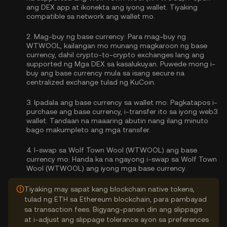
ang DEX app at ikonekta ang iyong wallet. Tiyaking
compatible sa network ang wallet mo.
2.
Mag-buy ng base currency:
Para mag-buy ng
WTWOOL, kailangan mo munang magkaroon ng base
currency, dahil crypto-to-crypto exchanges lang ang
supported ng Mga DEX sa kasalukuyan. Puwede mong
i-
buy ang base currency
mula sa isang secure na
centralized exchange tulad ng KuCoin.
3.
Ipadala ang base currency sa wallet mo:
Pagkatapos i-
purchase ang base currency, i-transfer ito sa iyong web3
wallet. Tandaan na maaaring abutin nang ilang minuto
bago makumpleto ang mga transfer.
4.
I-swap sa Wolf Town Wool (WTWOOL) ang base
currency mo:
Handa ka na ngayong i-swap sa Wolf Town
Wool (WTWOOL) ang iyong mga base currency.
Tiyaking may sapat kang blockchain native tokens,
tulad ng ETH sa Ethereum blockchain, para pambayad
sa transaction fees. Bigyang-pansin din ang slippage
at i-adjust ang slippage tolerance ayon sa preferences