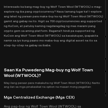
Interesado ka bang mag-buy ng Wolf Town Wool (WTWOOL) o mag-
explore ng iba pang cryptocurrency? Nasa tamang lugar ka! I-explore
ang lahat ng paraan para maka-buy ka ng Wolf Town Wool (WTWOOL)
gamit ang gabay na ito. Higit sa 700 cryptocurrencies ang supported
ng KuCoin, at patuloy kaming nagdaragdag ng mas marami pang
crypto gem sa aming platform. Bagama't hindi pa supported ng
KuCoin ang Wolf Town Wool (WTWOOL) sa kasalukuyan, ipapakita
namin sa iyo kung paano mo maba-buy ang digital asset na ito sa
step-by-step na gabay sa ibaba.
Saan Ka Puwedeng Mag-buy ng Wolf Town
Wool (WTWOOL)?
May ilang paraan para makakuha ng Wolf Town Wool (WTWOOL). Narito
ang ilan sa mga pinakasikat na option na maaari mong pagpilian:
Mga Centralized Exchange (Mga CEX)
Ang pag-buy ng Wolf Town Wool (WTWOOL) sa