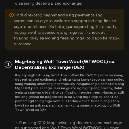
o sa isang decentralized exchange.
Hindi direktang naghahandle ng payments ang
karamihan sa crypto wallets na supported ang fiat-to-
crypto purchases. Sa halip, gumagamit ng third-party
na payment processors ang mga ito. I-check at
tiyaking okay sa iyo ang fees ng mga ito bago ka mag-
purchase.
Mag-buy ng Wolf Town Wool (WTWOOL) sa
3
Decentralized Exchange (DEX)
Kapag nagba-buy ng Wolf Town Wool (WTWOOL) mula sa isang
decentralized exchange, direkta kang konektado sa mga seller,
nang walang anumang intermediary. Magandang alternatibo ang
Mga DEX para sa mga user na gusto ng higit pang privacy, dahil
walang sign-up o identity verification requirement. Napapanatili
mo ang ganap na pagprotekta sa iyong mga crypto asset sa
pamamagitan ng mga self-custodial wallet. Sundin ang step-
by-step na gabay para malaman kung paano mag-buy ng Wolf
Town Wool sa DEX.
1.
Pumili ng DEX:
Mag-select ng decentralized exchange
na supported ang Wolf Town Wool (WTWOOL). I-open