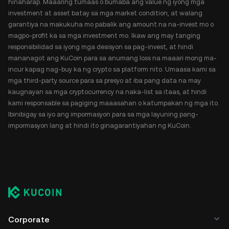
hinaharap. Maaaring tumaas o bumaba ang value ng iyong mga
investment at asset batay sa mga market condition, at walang
garantiya na makukuha mo pabalik ang amount na na-invest mo o
magpo-profit ka sa mga investment mo. Ikaw ang may tanging
responsibilidad sa iyong mga desisyon sa pag-invest, at hindi
mananagot ang KuCoin para sa anumang loss na maaari mong ma-
incur kapag nag-buy ka ng crypto sa platform nito. Umaasa kami sa
mga third-party source para sa presyo at iba pang data na may
kaugnayan sa mga cryptocurrency na naka-list sa itaas, at hindi
kami responsable sa pagiging maaasahan o katumpakan ng mga ito.
Ibinibigay sa iyo ang impormasyon para sa mga layuning pang-
impormasyon lang at hindi ito ginagarantiyahan ng KuCoin.
Corporate