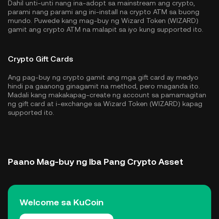
Dahil unti-unti nang ina-adopt sa mainstream ang crypto,
parami nang parami ang ini-install na crypto ATM sa buong
mundo. Puwede kang mag-buy ng Wizard Token (WIZARD)
gamit ang crypto ATM na malapit sa iyo kung supported ito.
Crypto Gift Cards
Ang pag-buy ng crypto gamit ang mga gift card ay medyo
hindi pa gaanong ginagamit na method, pero maganda ito.
Madali kang makakapag-create ng account sa pamamagitan
ng gift card at i-exchange sa Wizard Token (WIZARD) kapag
supported ito.
Paano Mag-buy ng Iba Pang Crypto Asset
Welcome sa KuCoin