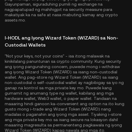
Gayunpaman, siguraduhing pumili ng exchange na
nagpapatupad ng mahihigpit na security measure para
makatiyak ka na safe at nasa mabuting kamay ang crypto
assets mo.
I-HODL ang Iyong Wizard Token (WIZARD) sa Non-
Custodial Wallets
"Not your keys, not your coins" - isa itong malawak na
kinikilalang panuntunan sa crypto community. Kung security
ang iyong pangunahing concern, puwede mong i-withdraw
ang iyong Wizard Token (WIZARD) sa isang non-custodial
wallet. Ang pag-store ng Wizard Token (WIZARD) sa isang
non-custodial o self-custodial wallet ay nagbibigay sa iyo ng
ganap na kontrol sa mga private key mo. Puwede kang
gumamit ng anumang type ng wallet, kabilang ang mga
hardware wallet, Web3 wallet, o paper wallet. Tandaan na
maaaring hindi ganoon ka-convenient ang option na ito kung
gusto mong i-trade ang Wizard Token (WIZARD) nang
madalas o paganahin ang iyong mga asset. Tiyaking i-store
ang mga private key mo sa isang secure na lokasyon dahil
maaaring magresulta sa permanenteng pagkawala ng iyong
Wizard Token (WIZARD) kapag nawala ang mga ito.