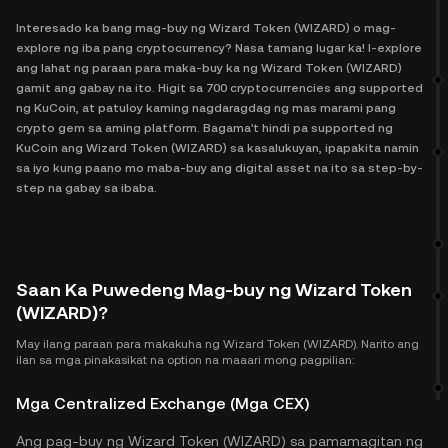
Interesado ka bang mag-buy ng Wizard Token (WIZARD) o mag-
explore ng iba pang cryptocurrency? Nasa tamang lugar ka! I-explore
ang lahat ng paraan para maka-buy ka ng Wizard Token (WIZARD)
gamit ang gabay na ito. Higit sa 700 cryptocurrencies ang supported
ng KuCoin, at patuloy kaming nagdaragdag ng mas marami pang
crypto gem sa aming platform. Bagama't hindi pa supported ng
KuCoin ang Wizard Token (WIZARD) sa kasalukuyan, ipapakita namin
sa iyo kung paano mo maba-buy ang digital asset na ito sa step-by-
step na gabay sa ibaba.
Saan Ka Puwedeng Mag-buy ng Wizard Token
(WIZARD)?
May ilang paraan para makakuha ng Wizard Token (WIZARD). Narito ang
ilan sa mga pinakasikat na option na maaari mong pagpilian:
Mga Centralized Exchange (Mga CEX)
Ang pag-buy ng Wizard Token (WIZARD) sa pamamagitan ng