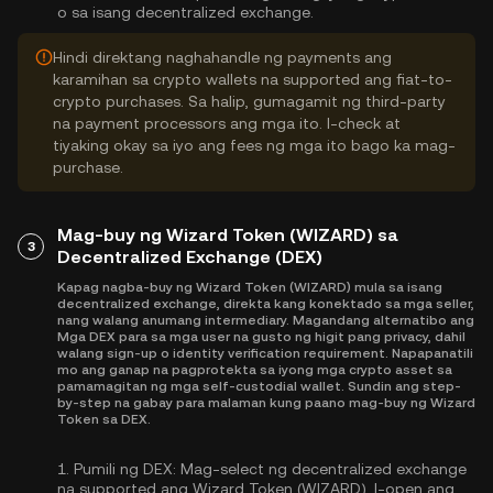
o sa isang decentralized exchange.
Hindi direktang naghahandle ng payments ang
karamihan sa crypto wallets na supported ang fiat-to-
crypto purchases. Sa halip, gumagamit ng third-party
na payment processors ang mga ito. I-check at
tiyaking okay sa iyo ang fees ng mga ito bago ka mag-
purchase.
Mag-buy ng Wizard Token (WIZARD) sa
3
Decentralized Exchange (DEX)
Kapag nagba-buy ng Wizard Token (WIZARD) mula sa isang
decentralized exchange, direkta kang konektado sa mga seller,
nang walang anumang intermediary. Magandang alternatibo ang
Mga DEX para sa mga user na gusto ng higit pang privacy, dahil
walang sign-up o identity verification requirement. Napapanatili
mo ang ganap na pagprotekta sa iyong mga crypto asset sa
pamamagitan ng mga self-custodial wallet. Sundin ang step-
by-step na gabay para malaman kung paano mag-buy ng Wizard
Token sa DEX.
1.
Pumili ng DEX:
Mag-select ng decentralized exchange
na supported ang Wizard Token (WIZARD). I-open ang