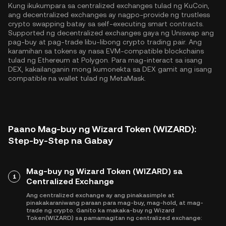
Kung ikukumpara sa centralized exchanges tulad ng KuCoin,
ang decentralized exchanges ay nagpo-provide ng trustless
crypto swapping batay sa self-executing smart contracts.
Supported ng decentralized exchanges gaya ng Uniswap ang
pag-buy at pag-trade libu-libong crypto trading pair. Ang
karamihan sa tokens ay nasa EVM-compatible blockchains
tulad ng
Ethereum
at
Polygon
. Para mag-interact sa isang
DEX, kakailanganin mong kumonekta sa DEX gamit ang isang
compatible na wallet tulad ng MetaMask.
Paano Mag-buy ng Wizard Token (WIZARD):
Step-by-Step na Gabay
Mag-buy ng Wizard Token (WIZARD) sa
1
Centralized Exchange
Ang centralized exchange ay ang pinakasimple at
pinakakaraniwang paraan para mag-buy, mag-hold, at mag-
trade ng crypto. Ganito ka makaka-buy ng Wizard
Token(WIZARD) sa pamamagitan ng centralized exchange: