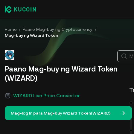
Home
/
Paano Mag-buy ng Cryptocurrency
/
Mag-buy ng Wizard Token
M
Paano Mag-buy ng Wizard Token
(WIZARD)
T
WIZARD Live Price Converter
Mag-log In para Mag-buy Wizard Token(WIZARD)