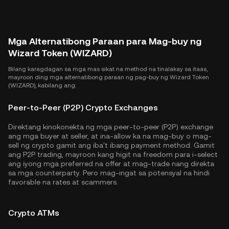
Mga Alternatibong Paraan para Mag-buy ng
Wizard Token (WIZARD)
Bilang karagdagan sa mga mas sikat na method na tinalakay sa itaas,
mayroon ding mga alternatibong paraan ng pag-buy ng Wizard Token
(WIZARD), kabilang ang:
Peer-to-Peer (P2P) Crypto Exchanges
Direktang kinokonekta ng mga peer-to-peer (P2P) exchange
ang mga buyer at seller, at ina-allow ka na mag-buy o mag-
sell ng crypto gamit ang iba't ibang payment method. Gamit
ang P2P trading, mayroon kang higit na freedom para i-select
ang iyong mga preferred na offer at mag-trade nang direkta
sa mga counterparty. Pero mag-ingat sa potensyal na hindi
favorable na rates at scammers.
Crypto ATMs