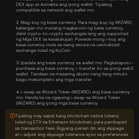
DEX app at ikonekta ang iyong wallet. Tiyaking
compatible sa network ang wallet mo.
2.
Mag-buy ng base currency:
Para mag-buy ng WIZARD,
kailangan mo munang magkaroon ng base currency,
dahil crypto-to-crypto exchanges lang ang supported
ng Mga DEX sa kasalukuyan. Puwede mong
i-buy ang
base currency
mula sa isang secure na centralized
exchange tulad ng KuCoin.
3.
Ipadala ang base currency sa wallet mo:
Pagkatapos i-
purchase ang base currency, i-transfer ito sa iyong web3
wallet. Tandaan na maaaring abutin nang ilang minuto
bago makumpleto ang mga transfer.
4.
I-swap sa Wizard Token (WIZARD) ang base currency
mo:
Handa ka na ngayong i-swap sa Wizard Token
(WIZARD) ang iyong mga base currency.
Tiyaking may sapat kang blockchain native tokens,
tulad ng ETH sa Ethereum blockchain, para pambayad
sa transaction fees. Bigyang-pansin din ang slippage
at i-adjust ang slippage tolerance ayon sa preferences