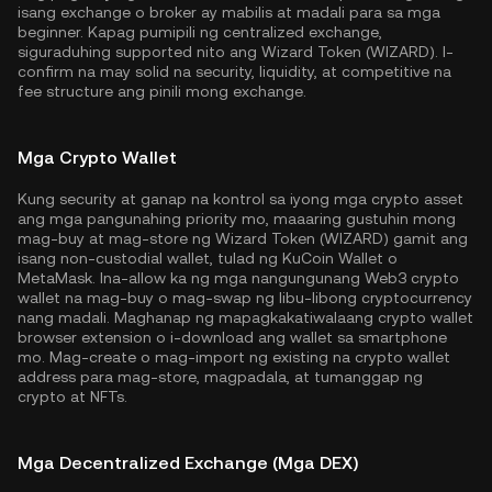
isang exchange o broker ay mabilis at madali para sa mga
beginner. Kapag pumipili ng centralized exchange,
siguraduhing supported nito ang Wizard Token (WIZARD). I-
confirm na may solid na security, liquidity, at competitive na
fee structure ang pinili mong exchange.
Mga Crypto Wallet
Kung security at ganap na kontrol sa iyong mga crypto asset
ang mga pangunahing priority mo, maaaring gustuhin mong
mag-buy at mag-store ng Wizard Token (WIZARD) gamit ang
isang non-custodial wallet, tulad ng
KuCoin Wallet
o
MetaMask. Ina-allow ka ng mga nangungunang Web3 crypto
wallet na mag-buy o mag-swap ng libu-libong cryptocurrency
nang madali. Maghanap ng mapagkakatiwalaang crypto wallet
browser extension o i-download ang wallet sa smartphone
mo. Mag-create o mag-import ng existing na crypto wallet
address para mag-store, magpadala, at tumanggap ng
crypto at NFTs.
Mga Decentralized Exchange (Mga DEX)