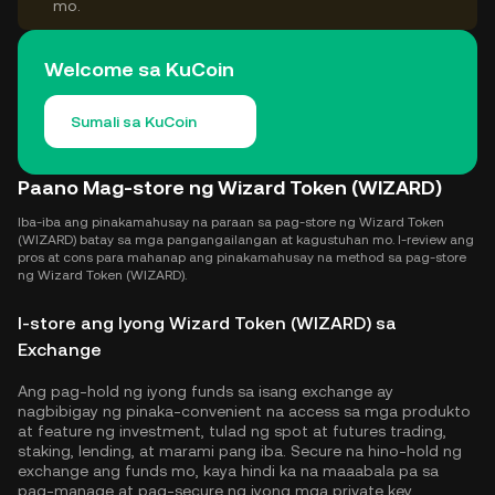
mo.
Welcome sa KuCoin
Sumali sa KuCoin
Paano Mag-store ng Wizard Token (WIZARD)
Iba-iba ang pinakamahusay na paraan sa pag-store ng Wizard Token
(WIZARD) batay sa mga pangangailangan at kagustuhan mo. I-review ang
pros at cons para mahanap ang pinakamahusay na method sa pag-store
ng Wizard Token (WIZARD).
I-store ang Iyong Wizard Token (WIZARD) sa
Exchange
Ang pag-hold ng iyong funds sa isang exchange ay
nagbibigay ng pinaka-convenient na access sa mga produkto
at feature ng investment, tulad ng spot at futures trading,
staking, lending, at marami pang iba. Secure na hino-hold ng
exchange ang funds mo, kaya hindi ka na maaabala pa sa
pag-manage at pag-secure ng iyong mga private key.