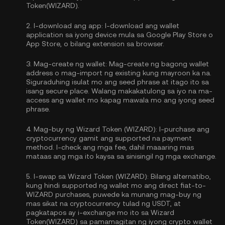
Token(WIZARD).
2.
I-download ang app:
I-download ang wallet
application sa iyong device mula sa Google Play Store o
App Store, o bilang extension sa browser.
3.
Mag-create ng wallet:
Mag-create ng bagong wallet
address o mag-import ng existing kung mayroon ka na.
Siguraduhing isulat mo ang seed phrase at itago ito sa
isang secure place. Walang makakatulong sa iyo na ma-
access ang wallet mo kapag mawala mo ang iyong seed
phrase.
4.
Mag-buy ng Wizard Token (WIZARD):
I-purchase ang
cryptocurrency gamit ang supported na payment
method. I-check ang mga fee, dahil maaaring mas
mataas ang mga ito kaysa sa sinisingil ng mga exchange.
5.
I-swap sa Wizard Token (WIZARD):
Bilang alternatibo,
kung hindi supported ng wallet mo ang direct fiat-to-
WIZARD purchases, puwede ka munang mag-buy ng
mas sikat na cryptocurrency tulad ng USDT, at
pagkatapos ay i-exchange mo ito sa Wizard
Token(WIZARD) sa pamamagitan ng iyong crypto wallet