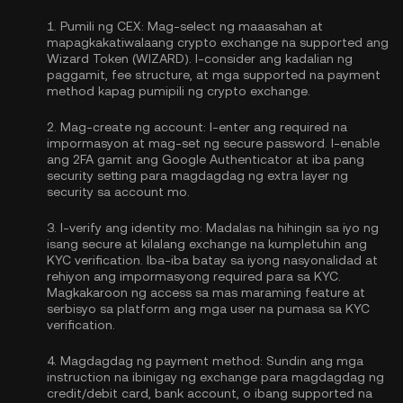
1.
Pumili ng CEX:
Mag-select ng maaasahan at
mapagkakatiwalaang crypto exchange na supported ang
Wizard Token (WIZARD). I-consider ang kadalian ng
paggamit, fee structure, at mga supported na payment
method kapag pumipili ng crypto exchange.
2.
Mag-create ng account:
I-enter ang required na
impormasyon at mag-set ng secure password. I-enable
ang
2FA gamit ang Google Authenticator
at iba pang
security setting para magdagdag ng extra layer ng
security sa account mo.
3.
I-verify ang identity mo:
Madalas na hihingin sa iyo ng
isang secure at kilalang exchange na kumpletuhin ang
KYC verification
. Iba-iba batay sa iyong nasyonalidad at
rehiyon ang impormasyong required para sa KYC.
Magkakaroon ng access sa mas maraming feature at
serbisyo sa platform ang mga user na pumasa sa KYC
verification.
4.
Magdagdag ng payment method:
Sundin ang mga
instruction na ibinigay ng exchange para magdagdag ng
credit/debit card, bank account, o ibang supported na