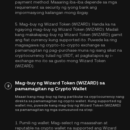
payment method. Maaaring iba-iba depende sa mga
requirement sa security ng iyong bank ang
impormasyong kailangan mong ibigay.
5.
Mag-buy ng Wizard Token (WIZARD):
Handa ka na
ngayong mag-buy ng Wizard Token (WIZARD). Madali
kang makakapag-buy ng Wizard Token (WIZARD) gamit
ang fiat currency kung supported ito. Puwede ka ring
magsagawa ng crypto-to-crypto exchange sa
pamamagitan ng pag-purchase muna ng isang sikat na
cryptocurrency tulad ng
USDT
, at pagkatapos ay i-
exchange mo ito sa gusto mong Wizard Token
(WIZARD).
Mag-buy ng Wizard Token (WIZARD) sa
2
pamamagitan ng Crypto Wallet
Maaari kang mag-buy ng ilang partikular na cryptocurrency nang
direkta sa pamamagitan ng crypto wallet. Kung supported ng
wallet mo, puwede kang mag-buy ng Wizard Token (WIZARD)
sa pamamagitan ng mga sumusunod na step:
1.
Pumili ng wallet:
Mag-select ng maaasahan at
reputable na crypto wallet na supported ang Wizard