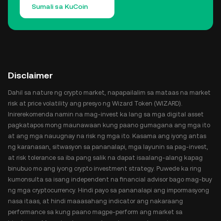
Sumali sa KuCoin
Disclaimer
Dahil sa nature ng crypto market, napapailalim sa mataas na market
risk at price volatility ang presyo ng Wizard Token (WIZARD).
Inirerekomenda namin na mag-invest ka lang sa mga digital asset
pagkatapos mong maunawaan kung paano gumagana ang mga ito
at ang mga nauugnay na risk ng mga ito. Kasama ang iyong antas
ng karanasan, sitwasyon sa pananalapi, mga layunin sa pag-invest,
at risk tolerance sa iba pang salik na dapat isaalang-alang kapag
binubuo mo ang iyong crypto investment strategy. Puwede ka ring
kumonsulta sa isang independent na financial advisor bago mag-buy
ng mga cryptocurrency. Hindi payo sa pananalapi ang impormasyong
nasa itaas, at hindi maaasahang indicator ang nakaraang
performance sa kung paano magpe-perform ang market sa