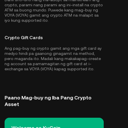
crypto, parami nang parami ang ini-install na crypto
ATM sa buong mundo. Puwede kang mag-buy ng
VOYA (VOYA) gamit ang crypto ATM na malapit sa
iyo kung supported ito.
Crypto Gift Cards
Ang pag-buy ng crypto gamit ang mga gift card ay
medyo hindi pa gaanong ginagamit na method,
pero maganda ito. Madali kang makakapag-create
ng account sa pamamagitan ng gift card at i-
exchange sa VOYA (VOYA) kapag supported ito.
Paano Mag-buy ng Iba Pang Crypto
Asset
Welcome sa KuCoin