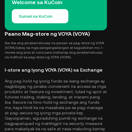
Welcome sa KuCoin
Sumali sa KuCoin
Paano Mag-store ng VOYA (VOYA)
Iba-iba ang pinakamahusay na paraan sa pag-store ng VOYA
(VOYA) batay sa mga pangangailangan at kagustuhan mo. I-
review ang pros at cons para mahanap ang pinakamahusay
na method sa pag-store ng VOYA (VOYA).
I-store ang Iyong VOYA (VOYA) sa Exchange
Ang pag-hold ng iyong funds sa isang exchange ay
nagbibigay ng pinaka-convenient na access sa mga
produkto at feature ng investment, tulad ng spot at
futures trading, staking, lending, at marami pang
iba. Secure na hino-hold ng exchange ang funds
mo, kaya hindi ka na maaabala pa sa pag-manage
at pag-secure ng iyong mga private key.
Gayunpaman, siguraduhing pumili ng exchange na
nagpapatupad ng mahihigpit na security measure
para makatiyak ka na safe at nasa mabuting kamay