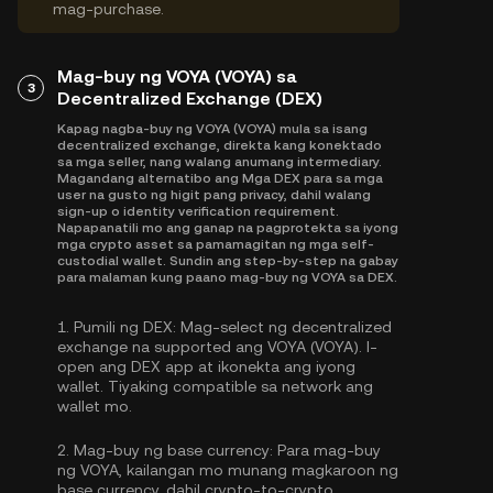
mag-purchase.
Mag-buy ng VOYA (VOYA) sa
3
Decentralized Exchange (DEX)
Kapag nagba-buy ng VOYA (VOYA) mula sa isang
decentralized exchange, direkta kang konektado
sa mga seller, nang walang anumang intermediary.
Magandang alternatibo ang Mga DEX para sa mga
user na gusto ng higit pang privacy, dahil walang
sign-up o identity verification requirement.
Napapanatili mo ang ganap na pagprotekta sa iyong
mga crypto asset sa pamamagitan ng mga self-
custodial wallet. Sundin ang step-by-step na gabay
para malaman kung paano mag-buy ng VOYA sa DEX.
1.
Pumili ng DEX:
Mag-select ng decentralized
exchange na supported ang VOYA (VOYA). I-
open ang DEX app at ikonekta ang iyong
wallet. Tiyaking compatible sa network ang
wallet mo.
2.
Mag-buy ng base currency:
Para mag-buy
ng VOYA, kailangan mo munang magkaroon ng
base currency, dahil crypto-to-crypto