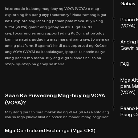
Gabay
Interesado ka bang mag-buy ng VOYA (VOYA) o mag-
explore ng iba pang cryptocurrency? Nasa tamang lugar
Paano 
ka! I-explore ang lahat ng paraan para maka-buy ka ng
(VOYA)
VOYA (VOYA) gamit ang gabay na ito. Higit sa 700
cryptocurrencies ang supported ng KuCoin, at patuloy
kaming nagdaragdag ng mas marami pang crypto gem sa
Ano'ng
aming platform. Bagama't hindi pa supported ng KuCoin
Gawin 
ang VOYA (VOYA) sa kasalukuyan, ipapakita namin sa iyo
kung paano mo maba-buy ang digital asset na ito sa
FAQ
step-by-step na gabay sa ibaba.
Mga Alt
para M
(VOYA)
Saan Ka Puwedeng Mag-buy ng VOYA
(VOYA)?
Paano 
May ilang paraan para makakuha ng VOYA (VOYA). Narito ang
Pang C
ilan sa mga pinakasikat na option na maaari mong pagpilian:
Mga Centralized Exchange (Mga CEX)