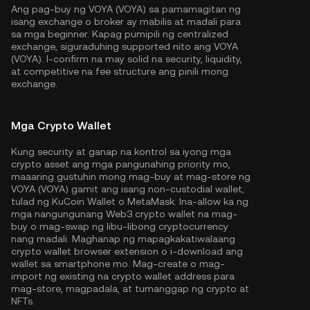
Ang pag-buy ng VOYA (VOYA) sa pamamagitan ng
isang exchange o broker ay mabilis at madali para
sa mga beginner. Kapag pumipili ng centralized
exchange, siguraduhing supported nito ang VOYA
(VOYA). I-confirm na may solid na security, liquidity,
at competitive na fee structure ang pinili mong
exchange.
Mga Crypto Wallet
Kung security at ganap na kontrol sa iyong mga
crypto asset ang mga pangunahing priority mo,
maaaring gustuhin mong mag-buy at mag-store ng
VOYA (VOYA) gamit ang isang non-custodial wallet,
tulad ng
KuCoin Wallet
o MetaMask. Ina-allow ka ng
mga nangungunang Web3 crypto wallet na mag-
buy o mag-swap ng libu-libong cryptocurrency
nang madali. Maghanap ng mapagkakatiwalaang
crypto wallet browser extension o i-download ang
wallet sa smartphone mo. Mag-create o mag-
import ng existing na crypto wallet address para
mag-store, magpadala, at tumanggap ng crypto at
NFTs.