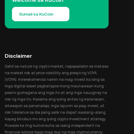
Sumali sa KuCoin
Disclaimer
Dahil sa nature ng crypto market, napapailalim sa mataas
na market risk at price volatility ang presyo ng VOYA
(VOYA). Inirerekomenda namin na mag-invest ka lang sa
mga digital asset pagkatapos mong maunawaan kung
paano gumagana ang mga ito at ang mga nauugnay na
risk ng mga ito. Kasama ang iyong antas ng karanasan,
sitwasyon sa pananalapi, mga layunin sa pag-invest, at
risk tolerance sa iba pang salik na dapat isaalang-alang
kapag binubuo mo ang iyong crypto investment strategy.
Puwede ka ring kumonsulta sa isang independent na
financial advisor bago mag-buy ng mga cryptocurrency.