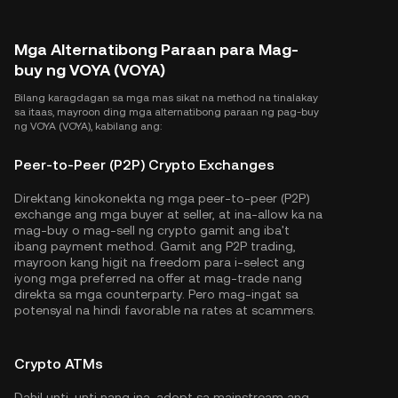
Mga Alternatibong Paraan para Mag-
buy ng VOYA (VOYA)
Bilang karagdagan sa mga mas sikat na method na tinalakay
sa itaas, mayroon ding mga alternatibong paraan ng pag-buy
ng VOYA (VOYA), kabilang ang:
Peer-to-Peer (P2P) Crypto Exchanges
Direktang kinokonekta ng mga peer-to-peer (P2P)
exchange ang mga buyer at seller, at ina-allow ka na
mag-buy o mag-sell ng crypto gamit ang iba't
ibang payment method. Gamit ang P2P trading,
mayroon kang higit na freedom para i-select ang
iyong mga preferred na offer at mag-trade nang
direkta sa mga counterparty. Pero mag-ingat sa
potensyal na hindi favorable na rates at scammers.
Crypto ATMs
Dahil unti-unti nang ina-adopt sa mainstream ang