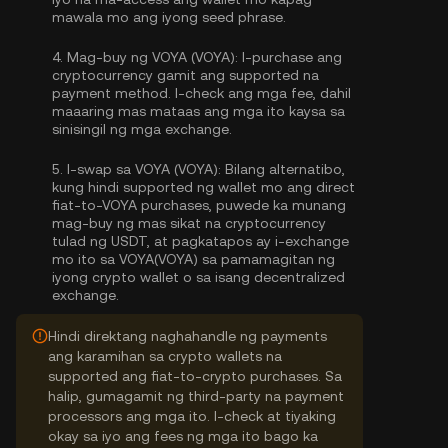
mawala mo ang iyong seed phrase.
4.
Mag-buy ng VOYA (VOYA):
I-purchase ang
cryptocurrency gamit ang supported na
payment method. I-check ang mga fee, dahil
maaaring mas mataas ang mga ito kaysa sa
sinisingil ng mga exchange.
5.
I-swap sa VOYA (VOYA):
Bilang alternatibo,
kung hindi supported ng wallet mo ang direct
fiat-to-VOYA purchases, puwede ka munang
mag-buy ng mas sikat na cryptocurrency
tulad ng USDT, at pagkatapos ay i-exchange
mo ito sa VOYA(VOYA) sa pamamagitan ng
iyong crypto wallet o sa isang decentralized
exchange.
Hindi direktang naghahandle ng payments
ang karamihan sa crypto wallets na
supported ang fiat-to-crypto purchases. Sa
halip, gumagamit ng third-party na payment
processors ang mga ito. I-check at tiyaking
okay sa iyo ang fees ng mga ito bago ka