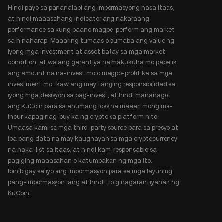
Hindi payo sa pananalapi ang impormasyong nasa itaas,
at hindi maaasahang indicator ang nakaraang
performance sa kung paano magpe-perform ang market
sa hinaharap. Maaaring tumaas o bumaba ang value ng
iyong mga investment at asset batay sa mga market
condition, at walang garantiya na makukuha mo pabalik
ang amount na na-invest mo o magpo-profit ka sa mga
investment mo. Ikaw ang may tanging responsibilidad sa
iyong mga desisyon sa pag-invest, at hindi mananagot
ang KuCoin para sa anumang loss na maaari mong ma-
incur kapag nag-buy ka ng crypto sa platform nito.
Umaasa kami sa mga third-party source para sa presyo at
iba pang data na may kaugnayan sa mga cryptocurrency
na naka-list sa itaas, at hindi kami responsable sa
pagiging maaasahan o katumpakan ng mga ito.
Ibinibigay sa iyo ang impormasyon para sa mga layuning
pang-impormasyon lang at hindi ito ginagarantiyahan ng
KuCoin.