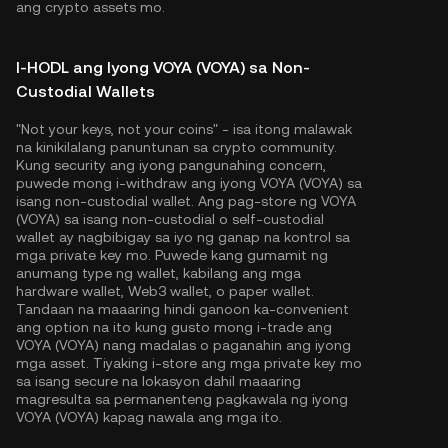
ang crypto assets mo.
I-HODL ang Iyong VOYA (VOYA) sa Non-
Custodial Wallets
"Not your keys, not your coins" - isa itong malawak
na kinikilalang panuntunan sa crypto community.
Kung security ang iyong pangunahing concern,
puwede mong i-withdraw ang iyong VOYA (VOYA) sa
isang non-custodial wallet. Ang pag-store ng VOYA
(VOYA) sa isang non-custodial o self-custodial
wallet ay nagbibigay sa iyo ng ganap na kontrol sa
mga private key mo. Puwede kang gumamit ng
anumang type ng wallet, kabilang ang mga
hardware wallet, Web3 wallet, o paper wallet.
Tandaan na maaaring hindi ganoon ka-convenient
ang option na ito kung gusto mong i-trade ang
VOYA (VOYA) nang madalas o paganahin ang iyong
mga asset. Tiyaking i-store ang mga private key mo
sa isang secure na lokasyon dahil maaaring
magresulta sa permanenteng pagkawala ng iyong
VOYA (VOYA) kapag nawala ang mga ito.