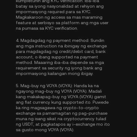
kumpletuhin ang
KYC verification
. Iba-iba
batay sa iyong nasyonalidad at rehiyon ang
impormasyong required para sa KYC.
Magkakaroon ng access sa mas maraming
feature at serbisyo sa platform ang mga user
na pumasa sa KYC verification.
4.
Magdagdag ng payment method:
Sundin
ang mga instruction na ibinigay ng exchange
para magdagdag ng credit/debit card, bank
account, o ibang supported na payment
method. Maaaring iba-iba depende sa mga
requirement sa security ng iyong bank ang
impormasyong kailangan mong ibigay.
5.
Mag-buy ng VOYA (VOYA):
Handa ka na
ngayong mag-buy ng VOYA (VOYA). Madali
kang makakapag-buy ng VOYA (VOYA) gamit
ang fiat currency kung supported ito. Puwede
ka ring magsagawa ng crypto-to-crypto
exchange sa pamamagitan ng pag-purchase
muna ng isang sikat na cryptocurrency tulad
ng
USDT
, at pagkatapos ay i-exchange mo ito
sa gusto mong VOYA (VOYA).