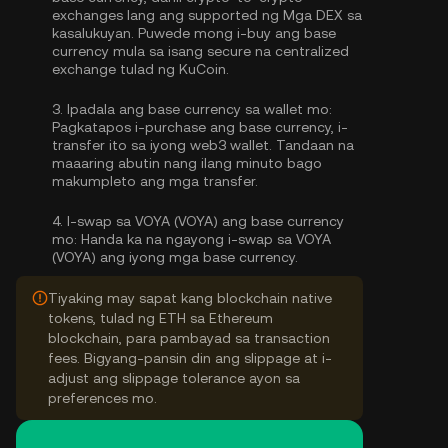
exchanges lang ang supported ng Mga DEX sa
kasalukuyan. Puwede mong
i-buy ang base
currency
mula sa isang secure na centralized
exchange tulad ng KuCoin.
3.
Ipadala ang base currency sa wallet mo:
Pagkatapos i-purchase ang base currency, i-
transfer ito sa iyong web3 wallet. Tandaan na
maaaring abutin nang ilang minuto bago
makumpleto ang mga transfer.
4.
I-swap sa VOYA (VOYA) ang base currency
mo:
Handa ka na ngayong i-swap sa VOYA
(VOYA) ang iyong mga base currency.
Tiyaking may sapat kang blockchain native
tokens, tulad ng ETH sa Ethereum
blockchain, para pambayad sa transaction
fees. Bigyang-pansin din ang slippage at i-
adjust ang slippage tolerance ayon sa
preferences mo.