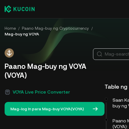
Home
/
Paano Mag-buy ng Cryptocurrency
/
Mag-buy ng VOYA
Mag-search
Paano Mag-buy ng VOYA
(VOYA)
Table ng
VOYA Live Price Converter
Saan K
buy ng
Mag-log In para Mag-buy VOYA(VOYA)
Paano 
(VOYA):