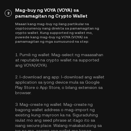
Mag-buy ng VOYA (VOYA) sa
2
pamamagitan ng Crypto Wallet
Maaari kang mag-buy ng ilang partikular na
cryptocurrency nang direkta sa pamamagitan ng
crypto wallet. Kung supported ng wallet mo,
puwede kang mag-buy ng VOYA (VOYA) sa
pamamagitan ng mga sumusunod na step:
1.
Pumili ng wallet:
Mag-select ng maaasahan
at reputable na crypto wallet na supported
ang VOYA(VOYA).
2.
I-download ang app:
I-download ang wallet
application sa iyong device mula sa Google
Play Store o App Store, o bilang extension sa
browser.
3.
Mag-create ng wallet:
Mag-create ng
bagong wallet address o mag-import ng
existing kung mayroon ka na. Siguraduhing
isulat mo ang seed phrase at itago ito sa
isang secure place. Walang makakatulong sa
iyo na ma-access ang wallet mo kapag