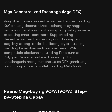
Mga Decentralized Exchange (Mga DEX)
Kung ikukumpara sa centralized exchanges tulad ng
KuCoin, ang decentralized exchanges ay nagpo-
provide ng trustless crypto swapping batay sa self-
executing smart contracts. Supported ng
decentralized exchanges gaya ng Uniswap ang
pag-buy at pag-trade libu-libong crypto trading
pair. Ang karamihan sa tokens ay nasa EVM-
compatible blockchains tulad ng
Ethereum
at
Polygon
. Para mag-interact sa isang DEX,
kakailanganin mong kumonekta sa DEX gamit ang
isang compatible na wallet tulad ng MetaMask.
Paano Mag-buy ng VOYA (VOYA): Step-
by-Step na Gabay