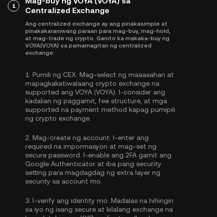
Mag-buy ng VOYA (VOYA) sa
1
Centralized Exchange
Ang centralized exchange ay ang pinakasimple at
pinakakaraniwang paraan para mag-buy, mag-hold,
at mag-trade ng crypto. Ganito ka makaka-buy ng
VOYA(VOYA) sa pamamagitan ng centralized
exchange:
1.
Pumili ng CEX:
Mag-select ng maaasahan at
mapagkakatiwalaang crypto exchange na
supported ang VOYA (VOYA). I-consider ang
kadalian ng paggamit, fee structure, at mga
supported na payment method kapag pumipili
ng crypto exchange.
2.
Mag-create ng account:
I-enter ang
required na impormasyon at mag-set ng
secure password. I-enable ang
2FA gamit ang
Google Authenticator
at iba pang security
setting para magdagdag ng extra layer ng
security sa account mo.
3.
I-verify ang identity mo:
Madalas na hihingin
sa iyo ng isang secure at kilalang exchange na