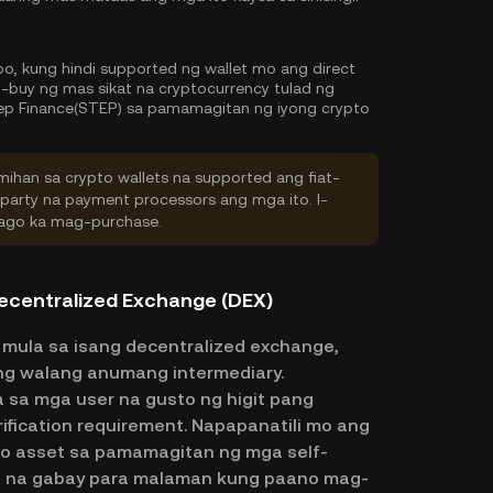
bo, kung hindi supported ng wallet mo ang direct
buy ng mas sikat na cryptocurrency tulad ng
tep Finance(STEP) sa pamamagitan ng iyong crypto
ihan sa crypto wallets na supported ang fiat-
-party na payment processors ang mga ito. I-
 bago ka mag-purchase.
ecentralized Exchange (DEX)
mula sa isang decentralized exchange,
ang walang anumang intermediary.
sa mga user na gusto ng higit pang
erification requirement. Napapanatili mo ang
to asset sa pamamagitan ng mga self-
ep na gabay para malaman kung paano mag-