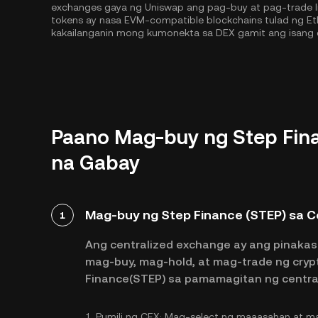
exchanges gaya ng Uniswap ang pag-buy at pag-trade lib
tokens ay nasa EVM-compatible blockchains tulad ng
Et
kakailanganin mong kumonekta sa DEX gamit ang isang 
Paano Mag-buy ng Step Fina
na Gabay
Mag-buy ng Step Finance (STEP) sa C
1
Ang centralized exchange ay ang pinakas
mag-buy, mag-hold, at mag-trade ng cryp
Finance(STEP) sa pamamagitan ng centra
1.
Pumili ng CEX:
Mag-select ng maaasahan at ma