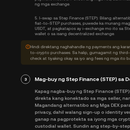
ng mga exchange.
5.
I-swap sa Step Finance (STEP):
Bilang alternati
fiat-to-STEP purchases, puwede ka munang mag-
USDT, at pagkatapos ay i-exchange mo ito sa S
wallet o sa isang decentralized exchange.
Hindi direktang naghahandle ng payments ang karam
to-crypto purchases. Sa halip, gumagamit ng third
check at tiyaking okay sa iyo ang fees ng mga ito
Mag-buy ng Step Finance (STEP) sa D
3
Kapag nagba-buy ng Step Finance (STEP) 
direkta kang konektado sa mga seller, n
Magandang alternatibo ang Mga DEX para 
privacy, dahil walang sign-up o identity v
ganap na pagprotekta sa iyong mga cryp
custodial wallet. Sundin ang step-by-st