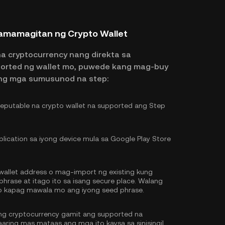
pamamagitan ng Crypto Wallet
na cryptocurrency nang direkta sa
ported ng wallet mo, puwede kang mag-buy
 ng mga sumusunod na step:
putable na crypto wallet na supported ang Step
lication sa iyong device mula sa Google Play Store
llet address o mag-import ng existing kung
hrase at itago ito sa isang secure place. Walang
o kapag mawala mo ang iyong seed phrase.
ng cryptocurrency gamit ang supported na
ring mas mataas ang mga ito kaysa sa sinisingil