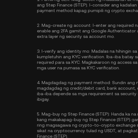
ang Step Finance (STEP). I-consider ang kadalia
payment method kapag pumipili ng crypto excha
2.
Mag-create ng account:
I-enter ang required 
enable ang
2FA gamit ang Google Authenticator
extra layer ng security sa account mo.
3.
I-verify ang identity mo:
Madalas na hihingin sa 
kumpletuhin ang
KYC verification
. Iba-iba batay
required para sa KYC. Magkakaroon ng access sa
mga user na pumasa sa KYC verification.
4.
Magdagdag ng payment method:
Sundin ang m
magdagdag ng credit/debit card, bank account,
iba-iba depende sa mga requirement sa securit
ibigay.
5.
Mag-buy ng Step Finance (STEP):
Handa ka na 
kang makakapag-buy ng Step Finance (STEP) gami
ring magsagawa ng crypto-to-crypto exchange 
sikat na cryptocurrency tulad ng
USDT
, at pagka
Finance (STEP).