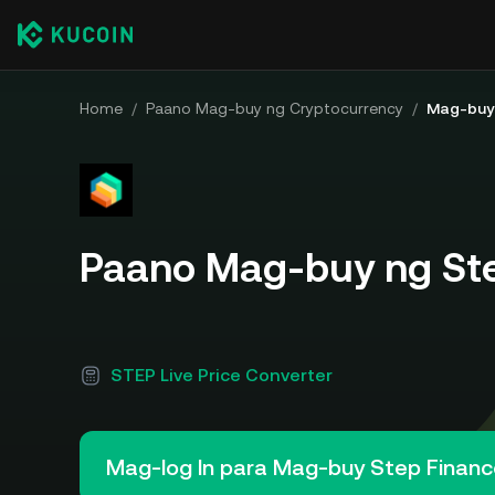
Home
/
Paano Mag-buy ng Cryptocurrency
/
Mag-buy 
Paano Mag-buy ng Ste
STEP Live Price Converter
Mag-log In para Mag-buy Step Finan