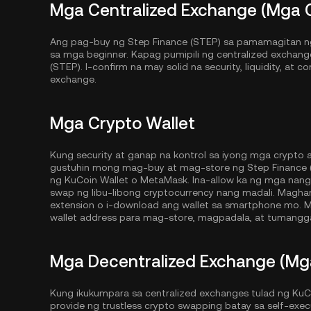
Mga Centralized Exchange (Mga 
Ang pag-buy ng Step Finance (STEP) sa pamamagitan ng 
sa mga beginner. Kapag pumipili ng centralized exchang
(STEP). I-confirm na may solid na security, liquidity, at 
exchange.
Mga Crypto Wallet
Kung security at ganap na kontrol sa iyong mga crypto
gustuhin mong mag-buy at mag-store ng Step Finance (S
ng
KuCoin Wallet
o MetaMask. Ina-allow ka ng mga nan
swap ng libu-libong cryptocurrency nang madali. Magh
extension o i-download ang wallet sa smartphone mo. M
wallet address para mag-store, magpadala, at tumangga
Mga Decentralized Exchange (Mg
Kung ikukumpara sa centralized exchanges tulad ng KuC
provide ng trustless crypto swapping batay sa self-exe