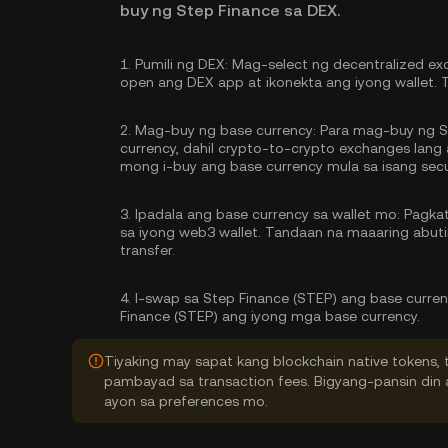
buy ng Step Finance sa DEX.
1.
Pumili ng DEX:
Mag-select ng decentralized exc
open ang DEX app at ikonekta ang iyong wallet. 
2.
Mag-buy ng base currency:
Para mag-buy ng S
currency, dahil crypto-to-crypto exchanges lan
mong
i-buy ang base currency
mula sa isang secu
3.
Ipadala ang base currency sa wallet mo:
Pagkata
sa iyong web3 wallet. Tandaan na maaaring abu
transfer.
4.
I-swap sa Step Finance (STEP) ang base curre
Finance (STEP) ang iyong mga base currency.
Tiyaking may sapat kang blockchain native tokens, 
pambayad sa transaction fees. Bigyang-pansin din a
ayon sa preferences mo.