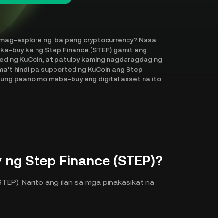
 mag-explore ng iba pang cryptocurrency? Nasa
aka-buy ka ng Step Finance (STEP) gamit ang
rted ng KuCoin, at patuloy kaming nagdaragdag ng
a't hindi pa supported ng KuCoin ang Step
 kung paano mo maba-buy ang digital asset na ito
ng Step Finance (STEP)?
TEP). Narito ang ilan sa mga pinakasikat na