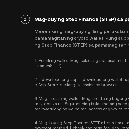
Mag-buy ng Step Finance (STEP) sa 
2
Maaari kang mag-buy ng ilang partikular 
pamamagitan ng crypto wallet. Kung sup
ng Step Finance (STEP) sa pamamagitan
1.
Pumili ng wallet:
Mag-select ng maaasahan at re
Finance(STEP).
2.
I-download ang app:
I-download ang wallet app
o App Store, o bilang extension sa browser.
3.
Mag-create ng wallet:
Mag-create ng bagong wa
mayroon ka na. Siguraduhing isulat mo ang seed p
makakatulong sa iyo na ma-access ang wallet m
4.
Mag-buy ng Step Finance (STEP):
I-purchase a
payment method. I-check ang mga fee, dahil maaa