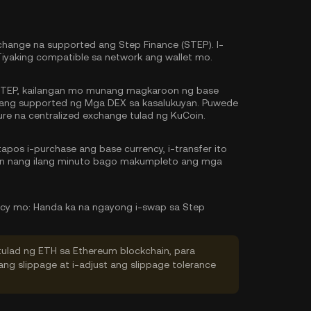
hange na supported ang Step Finance (STEP). I-
Tiyaking compatible sa network ang wallet mo.
TEP, kailangan mo munang magkaroon ng base
g ang supported ng Mga DEX sa kasalukuyan. Puwede
re na centralized exchange tulad ng KuCoin.
pos i-purchase ang base currency, i-transfer ito
tin nang ilang minuto bago makumpleto ang mga
ncy mo:
Handa ka na ngayong i-swap sa Step
tulad ng ETH sa Ethereum blockchain, para
ng slippage at i-adjust ang slippage tolerance