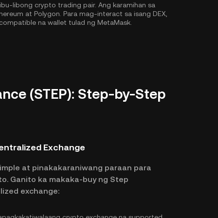
u-libong crypto trading pair. Ang karamihan sa
hereum
at
Polygon
. Para mag-interact sa isang DEX,
compatible na wallet tulad ng MetaMask.
nce (STEP): Step-by-Step
entralized Exchange
imple at pinakakaraniwang paraan para
to. Ganito ka makaka-buy ng Step
lized exchange:
pagkakatiwalaang crypto exchange na supported