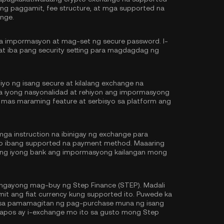
n ng paggamit, fee structure, at mga supported na
nge.
na impormasyon at mag-set ng secure password. I-
at iba pang security setting para magdagdag ng
iyo ng isang secure at kilalang exchange na
 sa iyong nasyonalidad at rehiyon ang impormasyong
 mas maraming feature at serbisyo sa platform ang
ga instruction na ibinigay ng exchange para
 o ibang supported na payment method. Maaaring
y ng iyong bank ang impormasyong kailangan mong
ngayong mag-buy ng Step Finance (STEP). Madali
t ang fiat currency kung supported ito. Puwede ka
sa pamamagitan ng pag-purchase muna ng isang
tapos ay i-exchange mo ito sa gusto mong Step