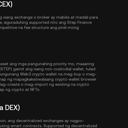
CEX)
isang exchange o broker ay mabilis at madali para
e, siguraduhing supported nito ang Step Finance
competitive na fee structure ang pinili mong
 asset ang mga pangunahing priority mo, maaaring
TEP) gamit ang isang non-custodial wallet, tulad
gungunang Web3 crypto wallet na mag-buy o mag-
anap ng mapagkakatiwalaang crypto wallet browser
ag-create o mag-import ng existing na crypto
p ng crypto at NFTs.
a DEX)
oin, ang decentralized exchanges ay nagpo-
cuting smart contracts. Supported ng decentralized