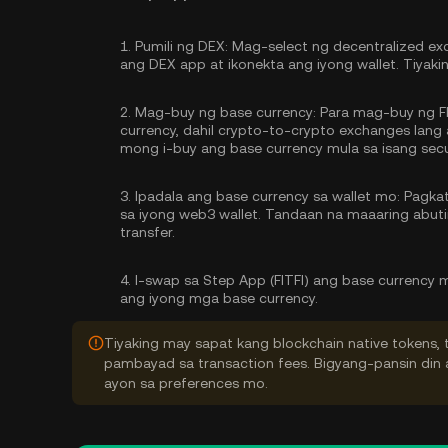
1.
Pumili ng DEX:
Mag-select ng decentralized exc
ang DEX app at ikonekta ang iyong wallet. Tiyak
2.
Mag-buy ng base currency:
Para mag-buy ng F
currency, dahil crypto-to-crypto exchanges lan
mong
i-buy ang base currency
mula sa isang secu
3.
Ipadala ang base currency sa wallet mo:
Pagkata
sa iyong web3 wallet. Tandaan na maaaring abu
transfer.
4.
I-swap sa Step App (FITFI) ang base currency 
ang iyong mga base currency.
Tiyaking may sapat kang blockchain native tokens, 
pambayad sa transaction fees. Bigyang-pansin din a
ayon sa preferences mo.