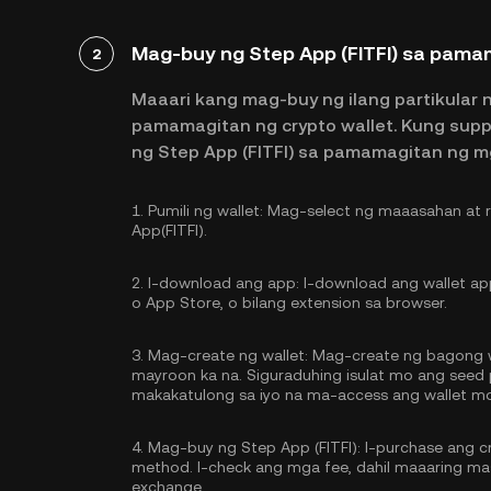
Mag-buy ng Step App (FITFI) sa pama
2
Maaari kang mag-buy ng ilang partikular 
pamamagitan ng crypto wallet. Kung sup
ng Step App (FITFI) sa pamamagitan ng 
1.
Pumili ng wallet:
Mag-select ng maaasahan at re
App(FITFI).
2.
I-download ang app:
I-download ang wallet app
o App Store, o bilang extension sa browser.
3.
Mag-create ng wallet:
Mag-create ng bagong wa
mayroon ka na. Siguraduhing isulat mo ang seed p
makakatulong sa iyo na ma-access ang wallet m
4.
Mag-buy ng Step App (FITFI):
I-purchase ang c
method. I-check ang mga fee, dahil maaaring mas
exchange.