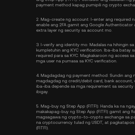
payment method kapag pumipili ng crypto excha
2.
Mag-create ng account:
I-enter ang required 
enable ang
2FA gamit ang Google Authenticator
extra layer ng security sa account mo.
3.
I-verify ang identity mo:
Madalas na hihingin sa 
kumpletuhin ang
KYC verification
. Iba-iba batay
required para sa KYC. Magkakaroon ng access sa
mga user na pumasa sa KYC verification.
4.
Magdagdag ng payment method:
Sundin ang m
magdagdag ng credit/debit card, bank account,
iba-iba depende sa mga requirement sa securit
ibigay.
5.
Mag-buy ng Step App (FITFI):
Handa ka na ngay
makakapag-buy ng Step App (FITFI) gamit ang fia
magsagawa ng crypto-to-crypto exchange sa pa
na cryptocurrency tulad ng
USDT
, at pagkatapos
(FITFI).