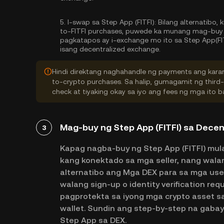
5.
I-swap sa Step App (FITFI):
Bilang alternatibo, 
to-FITFI purchases, puwede ka munang mag-buy n
pagkatapos ay i-exchange mo ito sa Step App(FI
isang decentralized exchange.
Hindi direktang naghahandle ng payments ang karam
to-crypto purchases. Sa halip, gumagamit ng third
check at tiyaking okay sa iyo ang fees ng mga ito
Mag-buy ng Step App (FITFI) sa Decen
3
Kapag nagba-buy ng Step App (FITFI) mula
kang konektado sa mga seller, nang wal
alternatibo ang Mga DEX para sa mga user 
walang sign-up o identity verification re
pagprotekta sa iyong mga crypto asset s
wallet. Sundin ang step-by-step na gab
Step App sa DEX.