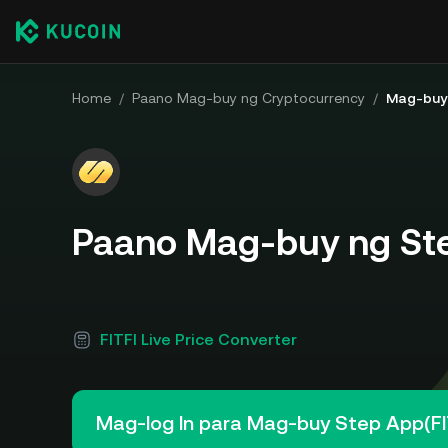
Home
/
Paano Mag-buy ng Cryptocurrency
/
Mag-buy
Paano Mag-buy ng Ste
FITFI Live Price Converter
Mag-log In para Mag-buy Step App(FI