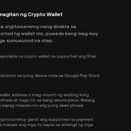
magitan ng Crypto Wallet
na cryptocurrency nang direkta sa
ported ng wallet mo, puwede kang mag-buy
mga sumusunod na step:
putable na crypto wallet na supported ang Step
lication sa iyong device mula sa Google Play Store
llet address o mag-import ng existing kung
hrase at itago ito sa isang secure place. Walang
o kapag mawala mo ang iyong seed phrase.
ryptocurrency gamit ang supported na payment
 mataas ang mga ito kaysa sa sinisingil ng mga