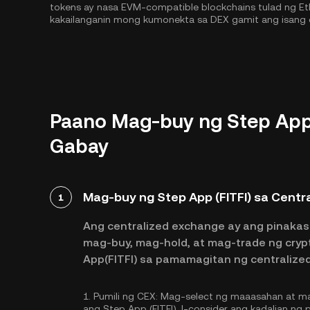
tokens ay nasa EVM-compatible blockchains tulad ng
Et
kakailanganin mong kumonekta sa DEX gamit ang isang 
Paano Mag-buy ng Step App 
Gabay
Mag-buy ng Step App (FITFI) sa Centr
1
Ang centralized exchange ay ang pinakas
mag-buy, mag-hold, at mag-trade ng cryp
App(FITFI) sa pamamagitan ng centralize
1.
Pumili ng CEX:
Mag-select ng maaasahan at ma
ang Step App (FITFI). I-consider ang kadalian ng