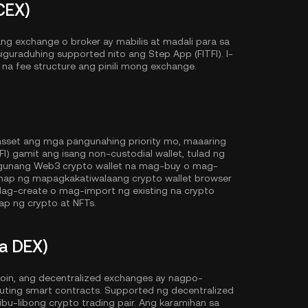
CEX)
g exchange o broker ay mabilis at madali para sa
iguraduhing supported nito ang Step App (FITFI). I-
ve na fee structure ang pinili mong exchange.
 asset ang mga pangunahing priority mo, maaaring
 gamit ang isang non-custodial wallet, tulad ng
gunang Web3 crypto wallet na mag-buy o mag-
anap ng mapagkakatiwalaang crypto wallet browser
ag-create o mag-import ng existing na crypto
p ng crypto at NFTs.
a DEX)
oin, ang decentralized exchanges ay nagpo-
cuting smart contracts. Supported ng decentralized
u-libong crypto trading pair. Ang karamihan sa