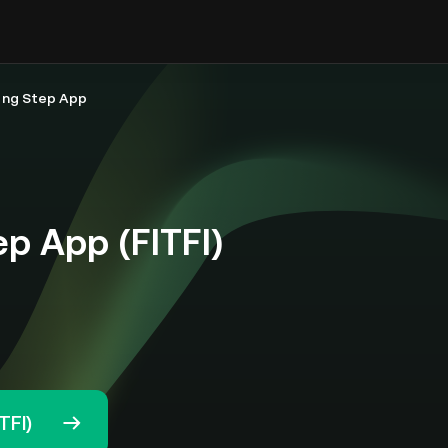
 ng Step App
p App (FITFI)
TFI)