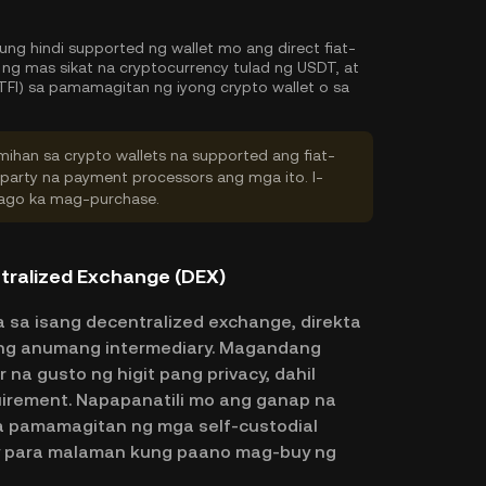
kung hindi supported ng wallet mo ang direct fiat-
g mas sikat na cryptocurrency tulad ng USDT, at
TFI) sa pamamagitan ng iyong crypto wallet o sa
ihan sa crypto wallets na supported ang fiat-
-party na payment processors ang mga ito. I-
 bago ka mag-purchase.
tralized Exchange (DEX)
 sa isang decentralized exchange, direkta
ang anumang intermediary. Magandang
na gusto ng higit pang privacy, dahil
quirement. Napapanatili mo ang ganap na
a pamamagitan ng mga self-custodial
ay para malaman kung paano mag-buy ng