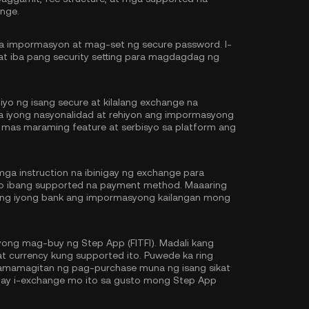
nge.
na impormasyon at mag-set ng secure password. I-
at iba pang security setting para magdagdag ng
iyo ng isang secure at kilalang exchange na
 sa iyong nasyonalidad at rehiyon ang impormasyong
 mas maraming feature at serbisyo sa platform ang
ga instruction na ibinigay ng exchange para
 o ibang supported na payment method. Maaaring
y ng iyong bank ang impormasyong kailangan mong
ong mag-buy ng Step App (FITFI). Madali kang
t currency kung supported ito. Puwede ka ring
mamagitan ng pag-purchase muna ng isang sikat
 ay i-exchange mo ito sa gusto mong Step App