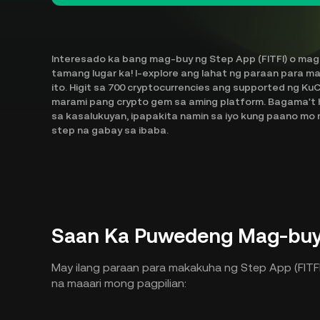
Interesado ka bang mag-buy ng Step App (FITFI) o mag
tamang lugar ka! I-explore ang lahat ng paraan para m
ito. Higit sa 700 cryptocurrencies ang supported ng K
marami pang crypto gem sa aming platform. Bagama't h
sa kasalukuyan, ipapakita namin sa iyo kung paano mo 
step na gabay sa ibaba.
Saan Ka Puwedeng Mag-buy 
May ilang paraan para makakuha ng Step App (FITFI)
na maaari mong pagpilian: