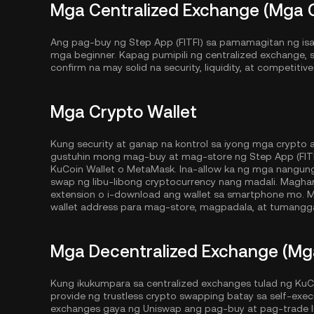
Mga Centralized Exchange (Mga 
Ang pag-buy ng Step App (FITFI) sa pamamagitan ng isan
mga beginner. Kapag pumipili ng centralized exchange, s
confirm na may solid na security, liquidity, at competiti
Mga Crypto Wallet
Kung security at ganap na kontrol sa iyong mga crypto
gustuhin mong mag-buy at mag-store ng Step App (FITFI)
KuCoin Wallet
o MetaMask. Ina-allow ka ng mga nangun
swap ng libu-libong cryptocurrency nang madali. Magh
extension o i-download ang wallet sa smartphone mo. M
wallet address para mag-store, magpadala, at tumangga
Mga Decentralized Exchange (Mg
Kung ikukumpara sa centralized exchanges tulad ng KuC
provide ng trustless crypto swapping batay sa self-exe
exchanges gaya ng Uniswap ang pag-buy at pag-trade lib