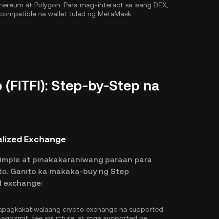
hereum
at
Polygon
. Para mag-interact sa isang DEX,
compatible na wallet tulad ng MetaMask.
(FITFI): Step-by-Step na
alized Exchange
imple at pinakakaraniwang paraan para
to. Ganito ka makaka-buy ng Step
d exchange:
pagkakatiwalaang crypto exchange na supported
 paggamit, fee structure, at mga supported na