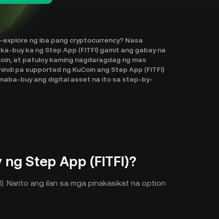
-explore ng iba pang cryptocurrency? Nasa
aka-buy ka ng Step App (FITFI) gamit ang gabay na
uCoin, at patuloy kaming nagdaragdag ng mas
indi pa supported ng KuCoin ang Step App (FITFI)
maba-buy ang digital asset na ito sa step-by-
ng Step App (FITFI)?
. Narito ang ilan sa mga pinakasikat na option