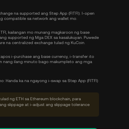
hange na supported ang Step App (FITFI). I-open
ing compatible sa network ang wallet mo.
ITFI, kailangan mo munang magkaroon ng base
g ang supported ng Mga DEX sa kasalukuyan. Puwede
re na centralized exchange tulad ng KuCoin.
pos i-purchase ang base currency, i-transfer ito
tin nang ilang minuto bago makumpleto ang mga
mo:
Handa ka na ngayong i-swap sa Step App (FITFI)
tulad ng ETH sa Ethereum blockchain, para
ng slippage at i-adjust ang slippage tolerance