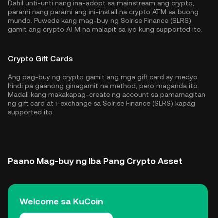
Dahil unti-unti nang ina-adopt sa mainstream ang crypto,
parami nang parami ang ini-install na crypto ATM sa buong
mundo. Puwede kang mag-buy ng Solrise Finance (SLRS)
gamit ang crypto ATM na malapit sa iyo kung supported ito.
Crypto Gift Cards
Ang pag-buy ng crypto gamit ang mga gift card ay medyo
hindi pa gaanong ginagamit na method, pero maganda ito.
Madali kang makakapag-create ng account sa pamamagitan
ng gift card at i-exchange sa Solrise Finance (SLRS) kapag
supported ito.
Paano Mag-buy ng Iba Pang Crypto Asset
Welcome sa KuCoin