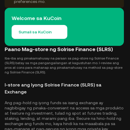
preferences mo.
Welcome sa KuCoin
Sumali sa KuCoin
Paano Mag-store ng Solrise Finance (SLRS)
Iba-iba ang pinakamahusay na paraan sa pag-store ng Solrise Finance
(SLRS) batay sa mga pangangailangan at kagustuhan mo. I-review ang
pros at cons para mahanap ang pinakamahusay na method sa pag-store
ng Solrise Finance (SLRS).
I-store ang Iyong Solrise Finance (SLRS) sa
Exchange
Ang pag-hold ng iyong funds sa isang exchange ay
nagbibigay ng pinaka-convenient na access sa mga produkto
at feature ng investment, tulad ng spot at futures trading,
staking, lending, at marami pang iba. Secure na hino-hold ng
exchange ang funds mo, kaya hindi ka na maaabala pa sa
pag-manage at pag-secure ng iyong mga private key.