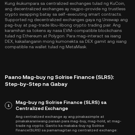
Kung ikukumpara sa centralized exchanges tulad ng KuCoin,
ang decentralized exchanges ay nagpo-provide ng trustless
crypto swapping batay sa self-executing smart contracts.
Supported ng decentralized exchanges gaya ng Uniswap ang
pag-buy at pag-trade libu-libong crypto trading pair. Ang
karamihan sa tokens ay nasa EVM-compatible blockchains
tulad ng
Ethereum
at
Polygon
. Para mag-interact sa isang
DEX, kakailanganin mong kumonekta sa DEX gamit ang isang
compatible na wallet tulad ng MetaMask.
Paano Mag-buy ng Solrise Finance (SLRS):
Step-by-Step na Gabay
Mag-buy ng Solrise Finance (SLRS) sa
1
Centralized Exchange
Ang centralized exchange ay ang pinakasimple at
pinakakaraniwang paraan para mag-buy, mag-hold, at mag-
trade ng crypto. Ganito ka makaka-buy ng Solrise
Finance(SLRS) sa pamamagitan ng centralized exchange: