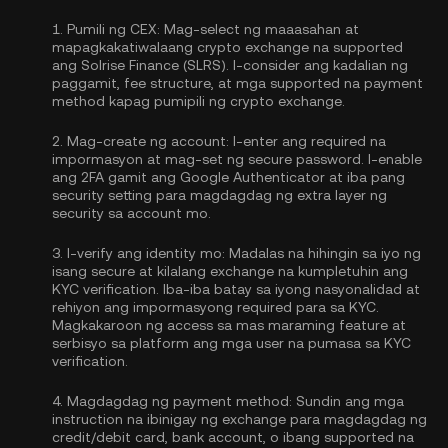
1.
Pumili ng CEX:
Mag-select ng maaasahan at
mapagkakatiwalaang crypto exchange na supported
ang Solrise Finance (SLRS). I-consider ang kadalian ng
paggamit, fee structure, at mga supported na payment
method kapag pumipili ng crypto exchange.
2.
Mag-create ng account:
I-enter ang required na
impormasyon at mag-set ng secure password. I-enable
ang
2FA gamit ang Google Authenticator
at iba pang
security setting para magdagdag ng extra layer ng
security sa account mo.
3.
I-verify ang identity mo:
Madalas na hihingin sa iyo ng
isang secure at kilalang exchange na kumpletuhin ang
KYC verification
. Iba-iba batay sa iyong nasyonalidad at
rehiyon ang impormasyong required para sa KYC.
Magkakaroon ng access sa mas maraming feature at
serbisyo sa platform ang mga user na pumasa sa KYC
verification.
4.
Magdagdag ng payment method:
Sundin ang mga
instruction na ibinigay ng exchange para magdagdag ng
credit/debit card, bank account, o ibang supported na