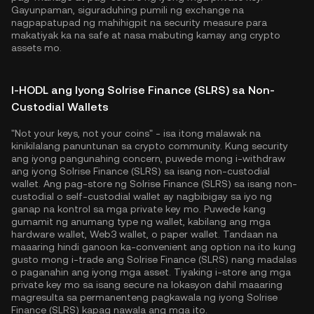
Gayunpaman, siguraduhing pumili ng exchange na
nagpapatupad ng mahihigpit na security measure para
makatiyak ka na safe at nasa mabuting kamay ang crypto
assets mo.
I-HODL ang Iyong Solrise Finance (SLRS) sa Non-
Custodial Wallets
"Not your keys, not your coins" - isa itong malawak na
kinikilalang panuntunan sa crypto community. Kung security
ang iyong pangunahing concern, puwede mong i-withdraw
ang iyong Solrise Finance (SLRS) sa isang non-custodial
wallet. Ang pag-store ng Solrise Finance (SLRS) sa isang non-
custodial o self-custodial wallet ay nagbibigay sa iyo ng
ganap na kontrol sa mga private key mo. Puwede kang
gumamit ng anumang type ng wallet, kabilang ang mga
hardware wallet, Web3 wallet, o paper wallet. Tandaan na
maaaring hindi ganoon ka-convenient ang option na ito kung
gusto mong i-trade ang Solrise Finance (SLRS) nang madalas
o paganahin ang iyong mga asset. Tiyaking i-store ang mga
private key mo sa isang secure na lokasyon dahil maaaring
magresulta sa permanenteng pagkawala ng iyong Solrise
Finance (SLRS) kapag nawala ang mga ito.