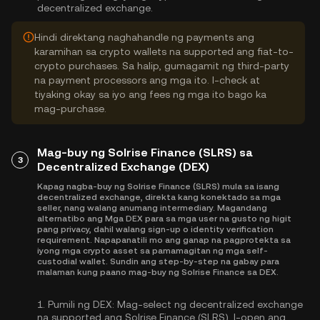
decentralized exchange.
Hindi direktang naghahandle ng payments ang
karamihan sa crypto wallets na supported ang fiat-to-
crypto purchases. Sa halip, gumagamit ng third-party
na payment processors ang mga ito. I-check at
tiyaking okay sa iyo ang fees ng mga ito bago ka
mag-purchase.
Mag-buy ng Solrise Finance (SLRS) sa
3
Decentralized Exchange (DEX)
Kapag nagba-buy ng Solrise Finance (SLRS) mula sa isang
decentralized exchange, direkta kang konektado sa mga
seller, nang walang anumang intermediary. Magandang
alternatibo ang Mga DEX para sa mga user na gusto ng higit
pang privacy, dahil walang sign-up o identity verification
requirement. Napapanatili mo ang ganap na pagprotekta sa
iyong mga crypto asset sa pamamagitan ng mga self-
custodial wallet. Sundin ang step-by-step na gabay para
malaman kung paano mag-buy ng Solrise Finance sa DEX.
1.
Pumili ng DEX:
Mag-select ng decentralized exchange
na supported ang Solrise Finance (SLRS). I-open ang