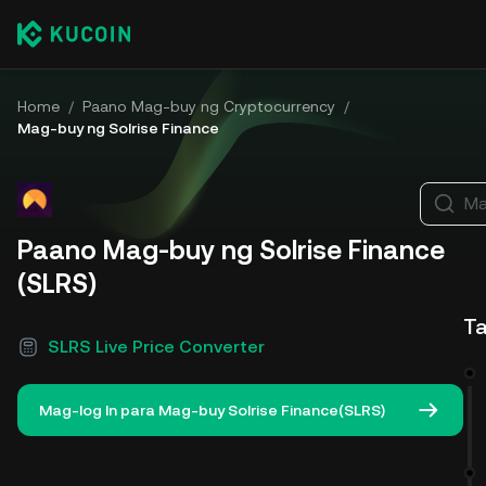
Home
/
Paano Mag-buy ng Cryptocurrency
/
Mag-buy ng Solrise Finance
Ma
Paano Mag-buy ng Solrise Finance
(SLRS)
Ta
SLRS Live Price Converter
Mag-log In para Mag-buy Solrise Finance(SLRS)