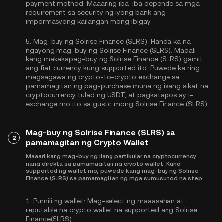
payment method. Maaaring iba-iba depende sa mga
requirement sa security ng iyong bank ang
impormasyong kailangan mong ibigay.
5.
Mag-buy ng Solrise Finance (SLRS):
Handa ka na
ngayong mag-buy ng Solrise Finance (SLRS). Madali
kang makakapag-buy ng Solrise Finance (SLRS) gamit
ang fiat currency kung supported ito. Puwede ka ring
magsagawa ng crypto-to-crypto exchange sa
pamamagitan ng pag-purchase muna ng isang sikat na
cryptocurrency tulad ng
USDT
, at pagkatapos ay i-
exchange mo ito sa gusto mong Solrise Finance (SLRS).
Mag-buy ng Solrise Finance (SLRS) sa
2
pamamagitan ng Crypto Wallet
Maaari kang mag-buy ng ilang partikular na cryptocurrency
nang direkta sa pamamagitan ng crypto wallet. Kung
supported ng wallet mo, puwede kang mag-buy ng Solrise
Finance (SLRS) sa pamamagitan ng mga sumusunod na step:
1.
Pumili ng wallet:
Mag-select ng maaasahan at
reputable na crypto wallet na supported ang Solrise
Finance(SLRS).