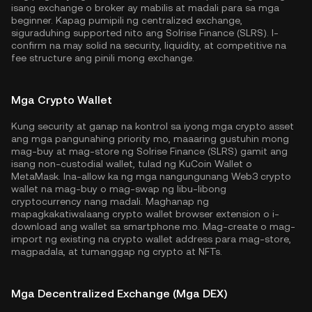
isang exchange o broker ay mabilis at madali para sa mga
beginner. Kapag pumipili ng centralized exchange,
siguraduhing supported nito ang Solrise Finance (SLRS). I-
confirm na may solid na security, liquidity, at competitive na
fee structure ang pinili mong exchange.
Mga Crypto Wallet
Kung security at ganap na kontrol sa iyong mga crypto asset
ang mga pangunahing priority mo, maaaring gustuhin mong
mag-buy at mag-store ng Solrise Finance (SLRS) gamit ang
isang non-custodial wallet, tulad ng
KuCoin Wallet
o
MetaMask. Ina-allow ka ng mga nangungunang Web3 crypto
wallet na mag-buy o mag-swap ng libu-libong
cryptocurrency nang madali. Maghanap ng
mapagkakatiwalaang crypto wallet browser extension o i-
download ang wallet sa smartphone mo. Mag-create o mag-
import ng existing na crypto wallet address para mag-store,
magpadala, at tumanggap ng crypto at NFTs.
Mga Decentralized Exchange (Mga DEX)