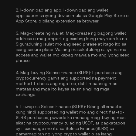
2.
I-download ang app:
I-download ang wallet
application sa iyong device mula sa Google Play Store o
App Store, o bilang extension sa browser.
3.
Mag-create ng wallet:
Mag-create ng bagong wallet
address o mag-import ng existing kung mayroon ka na.
Siguraduhing isulat mo ang seed phrase at itago ito sa
isang secure place. Walang makakatulong sa iyo na ma-
access ang wallet mo kapag mawala mo ang iyong seed
phrase.
4.
Mag-buy ng Solrise Finance (SLRS):
I-purchase ang
cryptocurrency gamit ang supported na payment
method. I-check ang mga fee, dahil maaaring mas
mataas ang mga ito kaysa sa sinisingil ng mga
exchange.
5.
I-swap sa Solrise Finance (SLRS):
Bilang alternatibo,
kung hindi supported ng wallet mo ang direct fiat-to-
SLRS purchases, puwede ka munang mag-buy ng mas
sikat na cryptocurrency tulad ng USDT, at pagkatapos
ay i-exchange mo ito sa Solrise Finance(SLRS) sa
pamamagitan ng iyong crypto wallet o sa isang