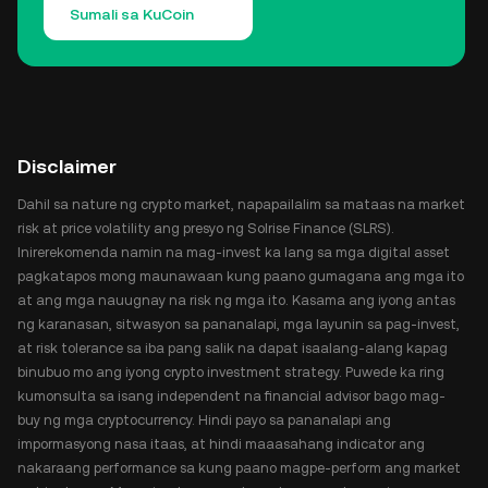
Sumali sa KuCoin
Disclaimer
Dahil sa nature ng crypto market, napapailalim sa mataas na market
risk at price volatility ang presyo ng Solrise Finance (SLRS).
Inirerekomenda namin na mag-invest ka lang sa mga digital asset
pagkatapos mong maunawaan kung paano gumagana ang mga ito
at ang mga nauugnay na risk ng mga ito. Kasama ang iyong antas
ng karanasan, sitwasyon sa pananalapi, mga layunin sa pag-invest,
at risk tolerance sa iba pang salik na dapat isaalang-alang kapag
binubuo mo ang iyong crypto investment strategy. Puwede ka ring
kumonsulta sa isang independent na financial advisor bago mag-
buy ng mga cryptocurrency. Hindi payo sa pananalapi ang
impormasyong nasa itaas, at hindi maaasahang indicator ang
nakaraang performance sa kung paano magpe-perform ang market