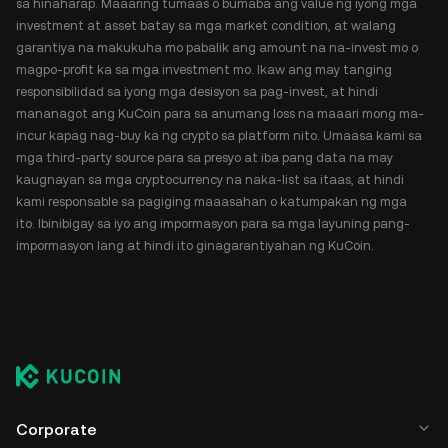
sa hinaharap. Maaaring tumaas o bumaba ang value ng iyong mga
investment at asset batay sa mga market condition, at walang
garantiya na makukuha mo pabalik ang amount na na-invest mo o
magpo-profit ka sa mga investment mo. Ikaw ang may tanging
responsibilidad sa iyong mga desisyon sa pag-invest, at hindi
mananagot ang KuCoin para sa anumang loss na maaari mong ma-
incur kapag nag-buy ka ng crypto sa platform nito. Umaasa kami sa
mga third-party source para sa presyo at iba pang data na may
kaugnayan sa mga cryptocurrency na naka-list sa itaas, at hindi
kami responsable sa pagiging maaasahan o katumpakan ng mga
ito. Ibinibigay sa iyo ang impormasyon para sa mga layuning pang-
impormasyon lang at hindi ito ginagarantiyahan ng KuCoin.
Corporate