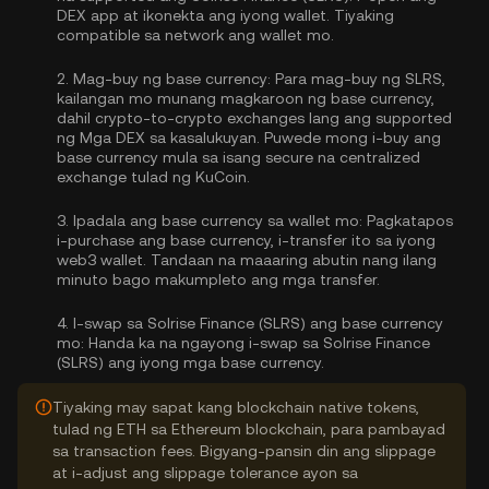
DEX app at ikonekta ang iyong wallet. Tiyaking
compatible sa network ang wallet mo.
2.
Mag-buy ng base currency:
Para mag-buy ng SLRS,
kailangan mo munang magkaroon ng base currency,
dahil crypto-to-crypto exchanges lang ang supported
ng Mga DEX sa kasalukuyan. Puwede mong
i-buy ang
base currency
mula sa isang secure na centralized
exchange tulad ng KuCoin.
3.
Ipadala ang base currency sa wallet mo:
Pagkatapos
i-purchase ang base currency, i-transfer ito sa iyong
web3 wallet. Tandaan na maaaring abutin nang ilang
minuto bago makumpleto ang mga transfer.
4.
I-swap sa Solrise Finance (SLRS) ang base currency
mo:
Handa ka na ngayong i-swap sa Solrise Finance
(SLRS) ang iyong mga base currency.
Tiyaking may sapat kang blockchain native tokens,
tulad ng ETH sa Ethereum blockchain, para pambayad
sa transaction fees. Bigyang-pansin din ang slippage
at i-adjust ang slippage tolerance ayon sa