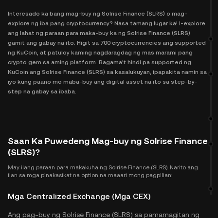
Interesado ka bang mag-buy ng Solrise Finance (SLRS) o mag-
explore ng iba pang cryptocurrency? Nasa tamang lugar ka! I-explore
ang lahat ng paraan para maka-buy ka ng Solrise Finance (SLRS)
gamit ang gabay na ito. Higit sa 700 cryptocurrencies ang supported
ng KuCoin, at patuloy kaming nagdaragdag ng mas marami pang
crypto gem sa aming platform. Bagama't hindi pa supported ng
KuCoin ang Solrise Finance (SLRS) sa kasalukuyan, ipapakita namin sa
iyo kung paano mo maba-buy ang digital asset na ito sa step-by-
step na gabay sa ibaba.
Saan Ka Puwedeng Mag-buy ng Solrise Finance
(SLRS)?
May ilang paraan para makakuha ng Solrise Finance (SLRS). Narito ang
ilan sa mga pinakasikat na option na maaari mong pagpilian:
Mga Centralized Exchange (Mga CEX)
Ang pag-buy ng Solrise Finance (SLRS) sa pamamagitan ng