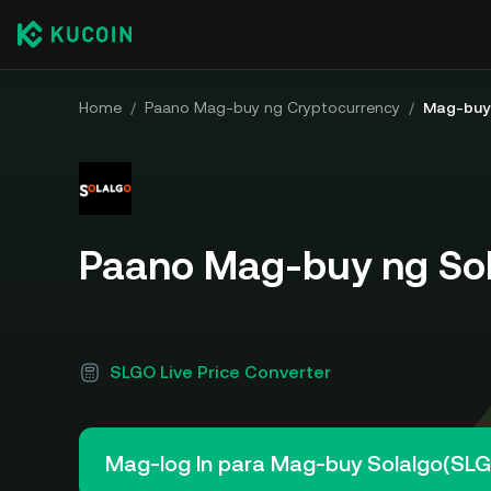
Home
/
Paano Mag-buy ng Cryptocurrency
/
Mag-buy 
Paano Mag-buy ng Sol
SLGO Live Price Converter
Mag-log In para Mag-buy Solalgo(SL