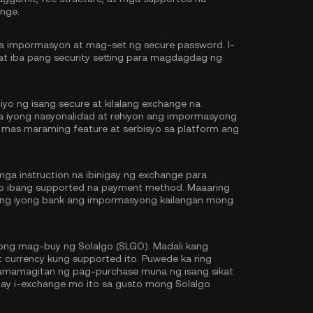
nge.
na impormasyon at mag-set ng secure password. I-
at iba pang security setting para magdagdag ng
iyo ng isang secure at kilalang exchange na
 sa iyong nasyonalidad at rehiyon ang impormasyong
 mas maraming feature at serbisyo sa platform ang
ga instruction na ibinigay ng exchange para
 o ibang supported na payment method. Maaaring
y ng iyong bank ang impormasyong kailangan mong
ng mag-buy ng Solalgo (SLGO). Madali kang
 currency kung supported ito. Puwede ka ring
mamagitan ng pag-purchase muna ng isang sikat
 ay i-exchange mo ito sa gusto mong Solalgo