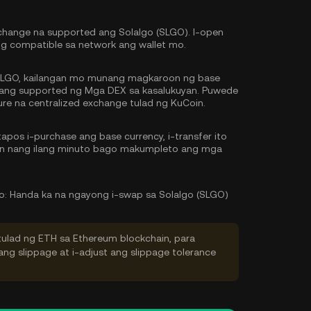
change na supported ang Solalgo (SLGO). I-open
ing compatible sa network ang wallet mo.
LGO, kailangan mo munang magkaroon ng base
g ang supported ng Mga DEX sa kasalukuyan. Puwede
re na centralized exchange tulad ng KuCoin.
pos i-purchase ang base currency, i-transfer ito
tin nang ilang minuto bago makumpleto ang mga
o:
Handa ka na ngayong i-swap sa Solalgo (SLGO)
tulad ng ETH sa Ethereum blockchain, para
ng slippage at i-adjust ang slippage tolerance