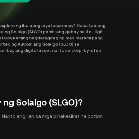
explore ng iba pang cryptocurrency? Nasa tamang
a ng Solalgo (SLGO) gamit ang gabay na ito. Higit
 patuloy kaming nagdaragdag ng mas marami pang
orted ng KuCoin ang Solalgo (SLGO) sa
a-buy ang digital asset na ito sa step-by-step
ng Solalgo (SLGO)?
 Narito ang ilan sa mga pinakasikat na option