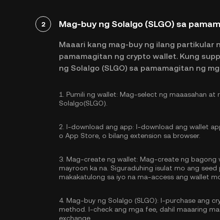
Mag-buy ng Solalgo (SLGO) sa pamama
2
Maaari kang mag-buy ng ilang partikular 
pamamagitan ng crypto wallet. Kung sup
ng Solalgo (SLGO) sa pamamagitan ng mg
1.
Pumili ng wallet:
Mag-select ng maaasahan at re
Solalgo(SLGO).
2.
I-download ang app:
I-download ang wallet app
o App Store, o bilang extension sa browser.
3.
Mag-create ng wallet:
Mag-create ng bagong wa
mayroon ka na. Siguraduhing isulat mo ang seed p
makakatulong sa iyo na ma-access ang wallet m
4.
Mag-buy ng Solalgo (SLGO):
I-purchase ang cr
method. I-check ang mga fee, dahil maaaring mas
exchange.