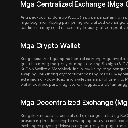
Mga Centralized Exchange (Mga 
Ang pag-buy ng Solalgo (SLGO) sa pamamagitan ng isang
mga beginner. Kapag pumipili ng centralized exchange, s
confirm na may solid na security, liquidity, at competiti
Mga Crypto Wallet
Kung security at ganap na kontrol sa iyong mga crypto
gustuhin mong mag-buy at mag-store ng Solalgo (SLGO) 
KuCoin Wallet
o MetaMask. Ina-allow ka ng mga nangun
swap ng libu-libong cryptocurrency nang madali. Magh
extension o i-download ang wallet sa smartphone mo. M
wallet address para mag-store, magpadala, at tumangga
Mga Decentralized Exchange (Mg
Kung ikukumpara sa centralized exchanges tulad ng KuC
provide ng trustless crypto swapping batay sa self-exe
exchanges gaya ng Uniswap ang pag-buy at pag-trade lib