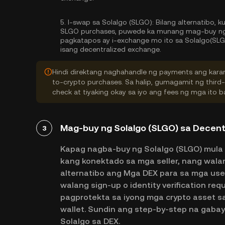
5.
I-swap sa Solalgo (SLGO):
Bilang alternatibo, k
SLGO purchases, puwede ka munang mag-buy ng m
pagkatapos ay i-exchange mo ito sa Solalgo(SLG
isang decentralized exchange.
Hindi direktang naghahandle ng payments ang karam
to-crypto purchases. Sa halip, gumagamit ng third
check at tiyaking okay sa iyo ang fees ng mga ito
Mag-buy ng Solalgo (SLGO) sa Decent
3
Kapag nagba-buy ng Solalgo (SLGO) mula 
kang konektado sa mga seller, nang wal
alternatibo ang Mga DEX para sa mga user 
walang sign-up o identity verification re
pagprotekta sa iyong mga crypto asset s
wallet. Sundin ang step-by-step na gab
Solalgo sa DEX.