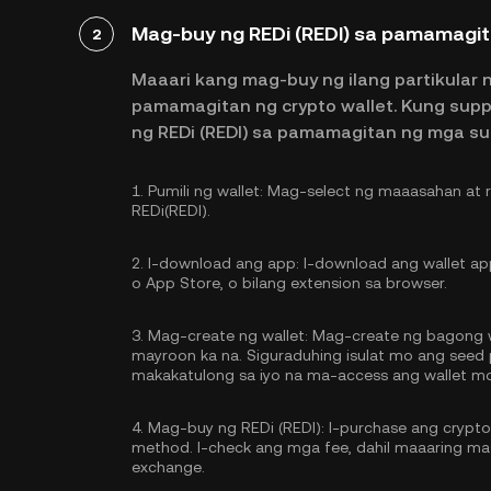
Mag-buy ng REDi (REDI) sa pamamagit
2
Maaari kang mag-buy ng ilang partikular 
pamamagitan ng crypto wallet. Kung sup
ng REDi (REDI) sa pamamagitan ng mga s
1.
Pumili ng wallet:
Mag-select ng maaasahan at re
REDi(REDI).
2.
I-download ang app:
I-download ang wallet app
o App Store, o bilang extension sa browser.
3.
Mag-create ng wallet:
Mag-create ng bagong wa
mayroon ka na. Siguraduhing isulat mo ang seed p
makakatulong sa iyo na ma-access ang wallet m
4.
Mag-buy ng REDi (REDI):
I-purchase ang crypt
method. I-check ang mga fee, dahil maaaring mas
exchange.