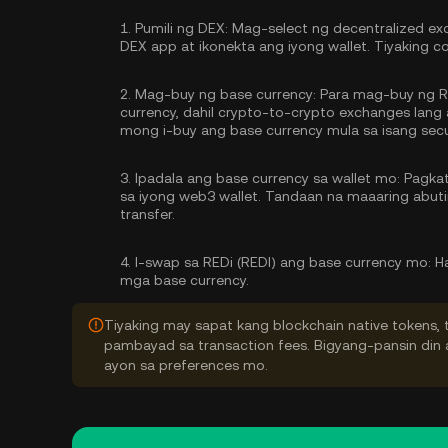
1.
Pumili ng DEX:
Mag-select ng decentralized exc
DEX app at ikonekta ang iyong wallet. Tiyaking c
2.
Mag-buy ng base currency:
Para mag-buy ng R
currency, dahil crypto-to-crypto exchanges lan
mong
i-buy ang base currency
mula sa isang secu
3.
Ipadala ang base currency sa wallet mo:
Pagkata
sa iyong web3 wallet. Tandaan na maaaring abu
transfer.
4.
I-swap sa REDi (REDI) ang base currency mo:
Ha
mga base currency.
Tiyaking may sapat kang blockchain native tokens, 
pambayad sa transaction fees. Bigyang-pansin din a
ayon sa preferences mo.