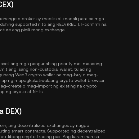
CEX)
change o broker ay mabilis at madali para sa mga
aduhing supported nito ang REDi (REDI). I-confirm na
ructure ang pinili mong exchange.
 asset ang mga pangunahing priority mo, maaaring
it ang isang non-custodial wallet, tulad ng
gunang Web3 crypto wallet na mag-buy o mag-
anap ng mapagkakatiwalaang crypto wallet browser
ag-create o mag-import ng existing na crypto
p ng crypto at NFTs.
a DEX)
oin, ang decentralized exchanges ay nagpo-
cuting smart contracts. Supported ng decentralized
u-libong crypto trading pair. Ang karamihan sa