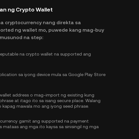
an ng Crypto Wallet
na cryptocurrency nang direkta sa
ported ng wallet mo, puwede kang mag-buy
umusunod na step:
putable na crypto wallet na supported ang
lication sa iyong device mula sa Google Play Store
llet address o mag-import ng existing kung
hrase at itago ito sa isang secure place. Walang
o kapag mawala mo ang iyong seed phrase.
ocurrency gamit ang supported na payment
 mataas ang mga ito kaysa sa sinisingil ng mga