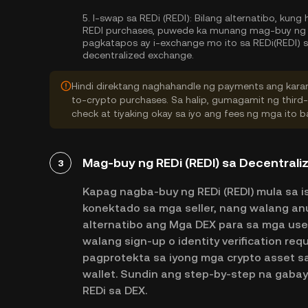
5.
I-swap sa REDi (REDI):
Bilang alternatibo, kung 
REDI purchases, puwede ka munang mag-buy ng m
pagkatapos ay i-exchange mo ito sa REDi(REDI) s
decentralized exchange.
Hindi direktang naghahandle ng payments ang karam
to-crypto purchases. Sa halip, gumagamit ng third
check at tiyaking okay sa iyo ang fees ng mga ito
Mag-buy ng REDi (REDI) sa Decentrali
3
Kapag nagba-buy ng REDi (REDI) mula sa i
konektado sa mga seller, nang walang a
alternatibo ang Mga DEX para sa mga user 
walang sign-up o identity verification re
pagprotekta sa iyong mga crypto asset s
wallet. Sundin ang step-by-step na gab
REDi sa DEX.