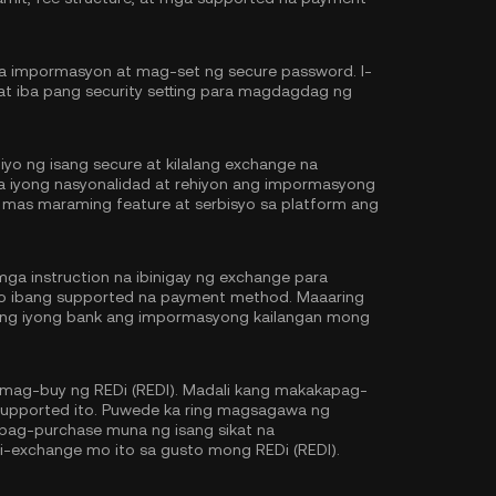
na impormasyon at mag-set ng secure password. I-
at iba pang security setting para magdagdag ng
iyo ng isang secure at kilalang exchange na
 sa iyong nasyonalidad at rehiyon ang impormasyong
 mas maraming feature at serbisyo sa platform ang
ga instruction na ibinigay ng exchange para
 o ibang supported na payment method. Maaaring
y ng iyong bank ang impormasyong kailangan mong
mag-buy ng REDi (REDI). Madali kang makakapag-
 supported ito. Puwede ka ring magsagawa ng
pag-purchase muna ng isang sikat na
 i-exchange mo ito sa gusto mong REDi (REDI).