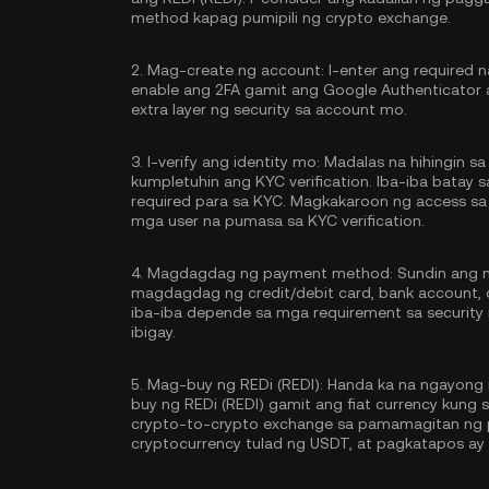
method kapag pumipili ng crypto exchange.
2.
Mag-create ng account:
I-enter ang required 
enable ang
2FA gamit ang Google Authenticator
extra layer ng security sa account mo.
3.
I-verify ang identity mo:
Madalas na hihingin sa 
kumpletuhin ang
KYC verification
. Iba-iba batay
required para sa KYC. Magkakaroon ng access sa
mga user na pumasa sa KYC verification.
4.
Magdagdag ng payment method:
Sundin ang m
magdagdag ng credit/debit card, bank account,
iba-iba depende sa mga requirement sa securit
ibigay.
5.
Mag-buy ng REDi (REDI):
Handa ka na ngayong 
buy ng REDi (REDI) gamit ang fiat currency kung
crypto-to-crypto exchange sa pamamagitan ng 
cryptocurrency tulad ng
USDT
, at pagkatapos ay