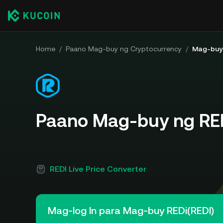
Home
/
Paano Mag-buy ng Cryptocurrency
/
Mag-buy 
Paano Mag-buy ng RED
REDI Live Price Converter
Mag-log In para Mag-buy REDi(REDI)