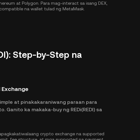
hereum
at
Polygon
. Para mag-interact sa isang DEX,
compatible na wallet tulad ng MetaMask.
I): Step-by-Step na
d Exchange
imple at pinakakaraniwang paraan para
o. Ganito ka makaka-buy ng REDi(REDI) sa
pagkakatiwalaang crypto exchange na supported
gamit, fee structure, at mga supported na payment