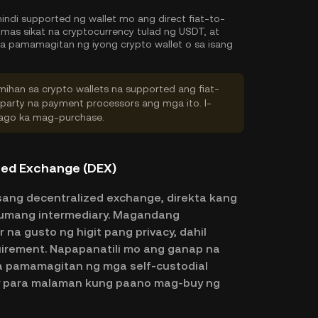
hindi supported ng wallet mo ang direct fiat-to-
as sikat na cryptocurrency tulad ng USDT, at
a pamamagitan ng iyong crypto wallet o sa isang
ihan sa crypto wallets na supported ang fiat-
-party na payment processors ang mga ito. I-
 bago ka mag-purchase.
zed Exchange (DEX)
sang decentralized exchange, direkta kang
numang intermediary. Magandang
na gusto ng higit pang privacy, dahil
quirement. Napapanatili mo ang ganap na
a pamamagitan ng mga self-custodial
ay para malaman kung paano mag-buy ng