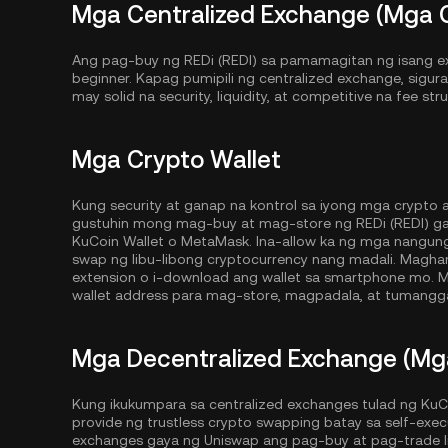
Mga Centralized Exchange (Mga 
Ang pag-buy ng REDi (REDI) sa pamamagitan ng isang ex
beginner. Kapag pumipili ng centralized exchange, sigur
may solid na security, liquidity, at competitive na fee st
Mga Crypto Wallet
Kung security at ganap na kontrol sa iyong mga crypto
gustuhin mong mag-buy at mag-store ng REDi (REDI) gam
KuCoin Wallet
o MetaMask. Ina-allow ka ng mga nangun
swap ng libu-libong cryptocurrency nang madali. Magh
extension o i-download ang wallet sa smartphone mo. M
wallet address para mag-store, magpadala, at tumangga
Mga Decentralized Exchange (Mg
Kung ikukumpara sa centralized exchanges tulad ng KuC
provide ng trustless crypto swapping batay sa self-exe
exchanges gaya ng Uniswap ang pag-buy at pag-trade lib