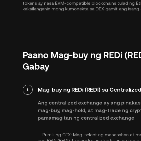
tokens ay nasa EVM-compatible blockchains tulad ng
Et
kakailanganin mong kumonekta sa DEX gamit ang isang 
Paano Mag-buy ng REDi (RED
Gabay
Mag-buy ng REDi (REDI) sa Centralize
1
Ang centralized exchange ay ang pinakas
mag-buy, mag-hold, at mag-trade ng crypt
pamamagitan ng centralized exchange:
1.
Pumili ng CEX:
Mag-select ng maaasahan at ma
ang REDi (REDI). I-consider ang kadalian ng pag