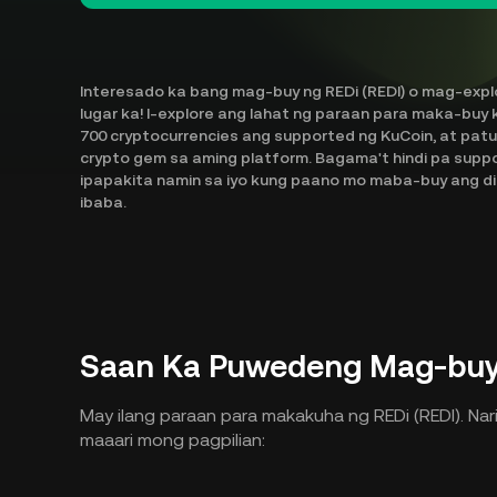
Interesado ka bang mag-buy ng REDi (REDI) o mag-exp
lugar ka! I-explore ang lahat ng paraan para maka-buy k
700 cryptocurrencies ang supported ng KuCoin, at pa
crypto gem sa aming platform. Bagama't hindi pa suppo
ipapakita namin sa iyo kung paano mo maba-buy ang di
ibaba.
Saan Ka Puwedeng Mag-buy 
May ilang paraan para makakuha ng REDi (REDI). Nar
maaari mong pagpilian: