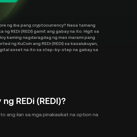
lore ng iba pang cryptocurrency? Nasa tamang
a ng REDi (REDI) gamit ang gabay na ito. Higit sa
tuloy kaming nagdaragdag ng mas marami pang
rted ng KuCoin ang REDi (REDI) sa kasalukuyan,
gital asset na ito sa step-by-step na gabay sa
ng REDi (REDI)?
ito ang ilan sa mga pinakasikat na option na