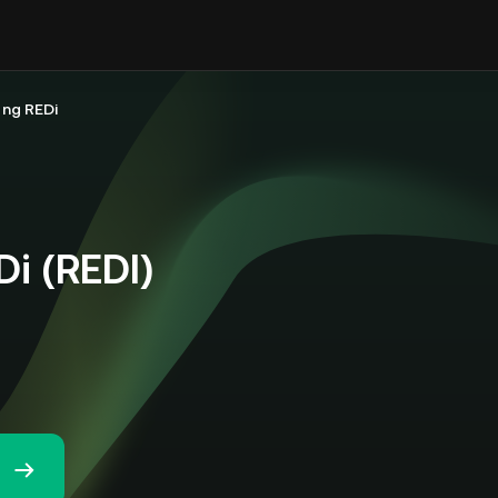
ng REDi
i (REDI)