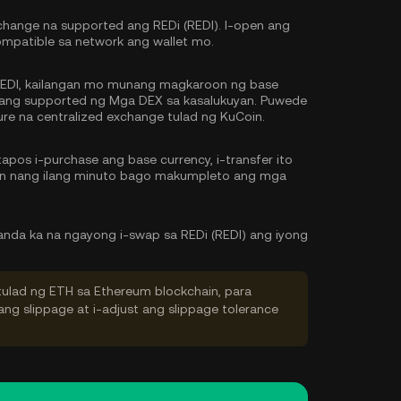
hange na supported ang REDi (REDI). I-open ang
ompatible sa network ang wallet mo.
EDI, kailangan mo munang magkaroon ng base
g ang supported ng Mga DEX sa kasalukuyan. Puwede
re na centralized exchange tulad ng KuCoin.
pos i-purchase ang base currency, i-transfer ito
tin nang ilang minuto bago makumpleto ang mga
nda ka na ngayong i-swap sa REDi (REDI) ang iyong
tulad ng ETH sa Ethereum blockchain, para
ng slippage at i-adjust ang slippage tolerance