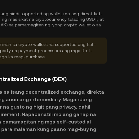
kung hindi supported ng wallet mo ang direct fiat-
g mas sikat na cryptocurrency tulad ng USDT, at
AK) sa pamamagitan ng iyong crypto wallet o sa
ihan sa crypto wallets na supported ang fiat-
-party na payment processors ang mga ito. I-
 bago ka mag-purchase.
tralized Exchange (DEX)
 sa isang decentralized exchange, direkta
ang anumang intermediary. Magandang
na gusto ng higit pang privacy, dahil
quirement. Napapanatili mo ang ganap na
a pamamagitan ng mga self-custodial
ay para malaman kung paano mag-buy ng