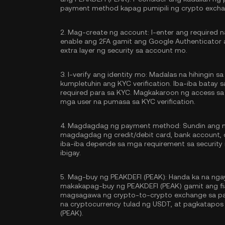
payment method kapag pumipili ng crypto excha
2.
Mag-create ng account:
I-enter ang required 
enable ang
2FA gamit ang Google Authenticator
extra layer ng security sa account mo.
3.
I-verify ang identity mo:
Madalas na hihingin sa 
kumpletuhin ang
KYC verification
. Iba-iba batay
required para sa KYC. Magkakaroon ng access sa
mga user na pumasa sa KYC verification.
4.
Magdagdag ng payment method:
Sundin ang m
magdagdag ng credit/debit card, bank account,
iba-iba depende sa mga requirement sa securit
ibigay.
5.
Mag-buy ng PEAKDEFI (PEAK):
Handa ka na nga
makakapag-buy ng PEAKDEFI (PEAK) gamit ang fia
magsagawa ng crypto-to-crypto exchange sa pa
na cryptocurrency tulad ng
USDT
, at pagkatapos
(PEAK).