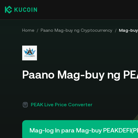
Home
/
Paano Mag-buy ng Cryptocurrency
/
Mag-buy
Paano Mag-buy ng PE
PEAK Live Price Converter
Mag-log In para Mag-buy PEAKDEFI(P