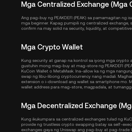
Mga Centralized Exchange (Mga 
Ang pag-buy ng PEAKDEFI (PEAK) sa pamamagitan ng isan
mga beginner. Kapag pumipili ng centralized exchange, 
confirm na may solid na security, liquidity, at competiti
Mga Crypto Wallet
Kung security at ganap na kontrol sa iyong mga crypto
gustuhin mong mag-buy at mag-store ng PEAKDEFI (PEAK)
KuCoin Wallet
o MetaMask. Ina-allow ka ng mga nangun
swap ng libu-libong cryptocurrency nang madali. Magh
extension o i-download ang wallet sa smartphone mo. M
wallet address para mag-store, magpadala, at tumangga
Mga Decentralized Exchange (Mg
Kung ikukumpara sa centralized exchanges tulad ng KuC
provide ng trustless crypto swapping batay sa self-exe
exchanges gaya ng Uniswap ang pag-buy at pag-trade lib