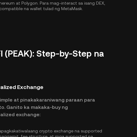
hereum
at
Polygon
. Para mag-interact sa isang DEX,
compatible na wallet tulad ng MetaMask.
 (PEAK): Step-by-Step na
ralized Exchange
imple at pinakakaraniwang paraan para
to. Ganito ka makaka-buy ng
alized exchange:
pagkakatiwalaang crypto exchange na supported
 paggamit, fee structure, at mga supported na