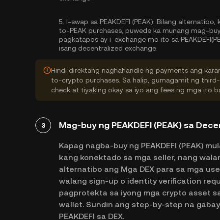
5.
I-swap sa PEAKDEFI (PEAK):
Bilang alternatibo, 
to-PEAK purchases, puwede ka munang mag-buy n
pagkatapos ay i-exchange mo ito sa PEAKDEFI(PE
isang decentralized exchange.
Hindi direktang naghahandle ng payments ang karam
to-crypto purchases. Sa halip, gumagamit ng third
check at tiyaking okay sa iyo ang fees ng mga ito
Mag-buy ng PEAKDEFI (PEAK) sa Decen
3
Kapag nagba-buy ng PEAKDEFI (PEAK) mula
kang konektado sa mga seller, nang wal
alternatibo ang Mga DEX para sa mga user 
walang sign-up o identity verification re
pagprotekta sa iyong mga crypto asset s
wallet. Sundin ang step-by-step na gab
PEAKDEFI sa DEX.