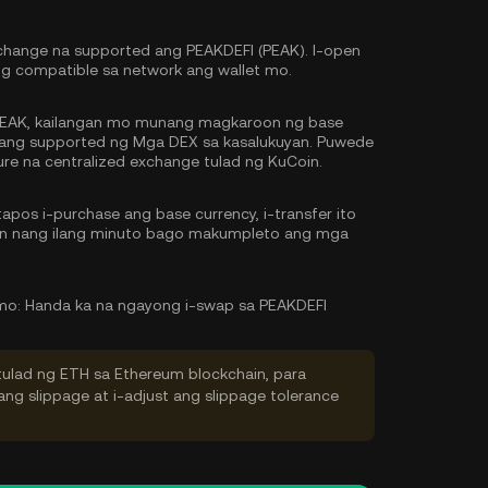
change na supported ang PEAKDEFI (PEAK). I-open
ing compatible sa network ang wallet mo.
EAK, kailangan mo munang magkaroon ng base
g ang supported ng Mga DEX sa kasalukuyan. Puwede
re na centralized exchange tulad ng KuCoin.
pos i-purchase ang base currency, i-transfer ito
tin nang ilang minuto bago makumpleto ang mga
mo:
Handa ka na ngayong i-swap sa PEAKDEFI
tulad ng ETH sa Ethereum blockchain, para
ng slippage at i-adjust ang slippage tolerance