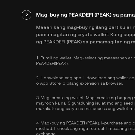
Mag-buy ng PEAKDEFI (PEAK) sa pama
2
Maaari kang mag-buy ng ilang partikular 
pamamagitan ng crypto wallet. Kung sup
ng PEAKDEFI (PEAK) sa pamamagitan ng 
1.
Pumili ng wallet:
Mag-select ng maaasahan at re
PEAKDEFI(PEAK).
2.
I-download ang app:
I-download ang wallet app
o App Store, o bilang extension sa browser.
3.
Mag-create ng wallet:
Mag-create ng bagong wa
mayroon ka na. Siguraduhing isulat mo ang seed p
makakatulong sa iyo na ma-access ang wallet m
4.
Mag-buy ng PEAKDEFI (PEAK):
I-purchase ang 
method. I-check ang mga fee, dahil maaaring mas
exchange.