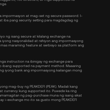
nge.
na impormasyon at mag-set ng secure password. I-
at iba pang security setting para magdagdag ng
iyo ng isang secure at kilalang exchange na
 sa iyong nasyonalidad at rehiyon ang impormasyong
 mas maraming feature at serbisyo sa platform ang
ga instruction na ibinigay ng exchange para
 o ibang supported na payment method. Maaaring
y ng iyong bank ang impormasyong kailangan mong
yong mag-buy ng PEAKDEFI (PEAK). Madali kang
t currency kung supported ito. Puwede ka ring
mamagitan ng pag-purchase muna ng isang sikat
 ay i-exchange mo ito sa gusto mong PEAKDEFI