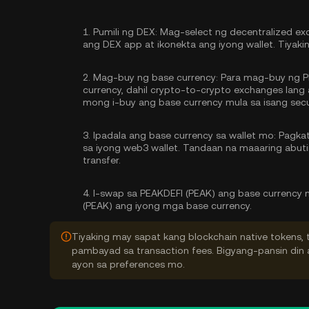
1.
Pumili ng DEX:
Mag-select ng decentralized ex
ang DEX app at ikonekta ang iyong wallet. Tiyak
2.
Mag-buy ng base currency:
Para mag-buy ng P
currency, dahil crypto-to-crypto exchanges lan
mong
i-buy ang base currency
mula sa isang secu
3.
Ipadala ang base currency sa wallet mo:
Pagkata
sa iyong web3 wallet. Tandaan na maaaring abu
transfer.
4.
I-swap sa PEAKDEFI (PEAK) ang base currency 
(PEAK) ang iyong mga base currency.
Tiyaking may sapat kang blockchain native tokens, 
pambayad sa transaction fees. Bigyang-pansin din a
ayon sa preferences mo.