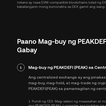
tokens ay nasa EVM-compatible blockchains tulad ng
Et
kakailanganin mong kumonekta sa DEX gamit ang isang 
Paano Mag-buy ng PEAKDEFI
Gabay
Mag-buy ng PEAKDEFI (PEAK) sa Cent
1
Ang centralized exchange ay ang pinakas
mag-buy, mag-hold, at mag-trade ng cryp
PEAKDEFI(PEAK) sa pamamagitan ng centr
1.
Pumili ng CEX:
Mag-select ng maaasahan at ma
ang PEAKDEFI (PEAK). I-consider ang kadalian ng