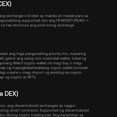
CEX)
g exchange o broker ay mabilis at madali para sa
siguraduhing supported nito ang PEAKDEFI (PEAK). I-
ve na fee structure ang pinili mong exchange.
 asset ang mga pangunahing priority mo, maaaring
 gamit ang isang non-custodial wallet, tulad ng
gunang Web3 crypto wallet na mag-buy o mag-
anap ng mapagkakatiwalaang crypto wallet browser
ag-create o mag-import ng existing na crypto
p ng crypto at NFTs.
a DEX)
oin, ang decentralized exchanges ay nagpo-
cuting smart contracts. Supported ng decentralized
u-libong crypto trading pair. Ang karamihan sa