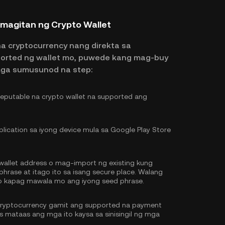
magitan ng Crypto Wallet
na cryptocurrency nang direkta sa
ported ng wallet mo, puwede kang mag-buy
mga sumusunod na step:
putable na crypto wallet na supported ang
lication sa iyong device mula sa Google Play Store
llet address o mag-import ng existing kung
hrase at itago ito sa isang secure place. Walang
o kapag mawala mo ang iyong seed phrase.
cryptocurrency gamit ang supported na payment
 mataas ang mga ito kaysa sa sinisingil ng mga