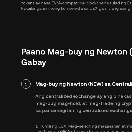
tokens ay nasa EVM-compatible blockchains tulad ng
Et
kakailanganin mong kumonekta sa DEX gamit ang isang 
Paano Mag-buy ng Newton (
Gabay
Mag-buy ng Newton (NEW) sa Central
1
Ang centralized exchange ay ang pinakas
mag-buy, mag-hold, at mag-trade ng cry
sa pamamagitan ng centralized exchange
1.
Pumili ng CEX:
Mag-select ng maaasahan at ma
ang Newton (NEW). I-consider ang kadalian ng pa