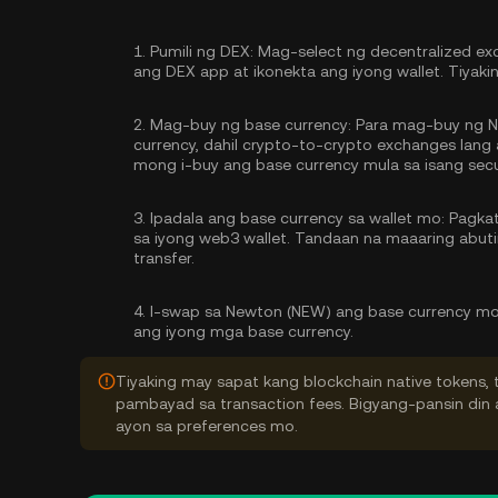
1.
Pumili ng DEX:
Mag-select ng decentralized ex
ang DEX app at ikonekta ang iyong wallet. Tiyak
2.
Mag-buy ng base currency:
Para mag-buy ng N
currency, dahil crypto-to-crypto exchanges lan
mong
i-buy ang base currency
mula sa isang secu
3.
Ipadala ang base currency sa wallet mo:
Pagkata
sa iyong web3 wallet. Tandaan na maaaring abu
transfer.
4.
I-swap sa Newton (NEW) ang base currency mo
ang iyong mga base currency.
Tiyaking may sapat kang blockchain native tokens, 
pambayad sa transaction fees. Bigyang-pansin din a
ayon sa preferences mo.