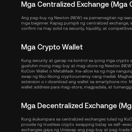
Mga Centralized Exchange (Mga 
Ang pag-buy ng Newton (NEW) sa pamamagitan ng isang 
mga beginner. Kapag pumipili ng centralized exchange, 
confirm na may solid na security, liquidity, at competiti
Mga Crypto Wallet
Kung security at ganap na kontrol sa iyong mga crypto
gustuhin mong mag-buy at mag-store ng Newton (NEW) g
KuCoin Wallet
o MetaMask. Ina-allow ka ng mga nangun
swap ng libu-libong cryptocurrency nang madali. Magh
extension o i-download ang wallet sa smartphone mo. M
wallet address para mag-store, magpadala, at tumangga
Mga Decentralized Exchange (Mg
Kung ikukumpara sa centralized exchanges tulad ng KuC
provide ng trustless crypto swapping batay sa self-exe
exchanges gaya ng Uniswap ang pag-buy at pag-trade lib