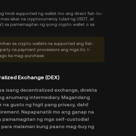
ng hindi supported ng wallet mo ang direct fiat-to-
s sikat na cryptocurrency tulad ng USDT, at
) sa pamamagitan ng iyong crypto wallet o sa
ihan sa crypto wallets na supported ang fiat-
-party na payment processors ang mga ito. I-
 bago ka mag-purchase.
alized Exchange (DEX)
a isang decentralized exchange, direkta
ang anumang intermediary. Magandang
na gusto ng higit pang privacy, dahil
quirement. Napapanatili mo ang ganap na
a pamamagitan ng mga self-custodial
ay para malaman kung paano mag-buy ng