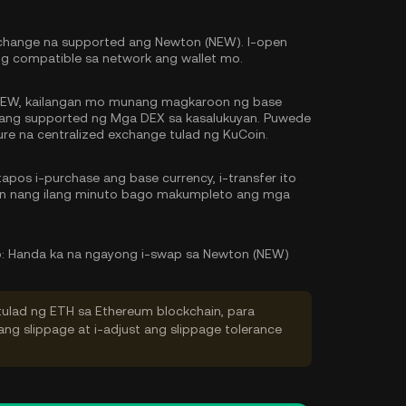
change na supported ang Newton (NEW). I-open
ing compatible sa network ang wallet mo.
EW, kailangan mo munang magkaroon ng base
g ang supported ng Mga DEX sa kasalukuyan. Puwede
re na centralized exchange tulad ng KuCoin.
pos i-purchase ang base currency, i-transfer ito
tin nang ilang minuto bago makumpleto ang mga
:
Handa ka na ngayong i-swap sa Newton (NEW)
tulad ng ETH sa Ethereum blockchain, para
ng slippage at i-adjust ang slippage tolerance