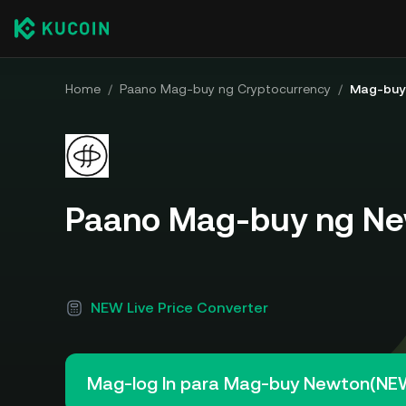
Home
/
Paano Mag-buy ng Cryptocurrency
/
Mag-buy
Paano Mag-buy ng N
NEW Live Price Converter
Mag-log In para Mag-buy Newton(NE