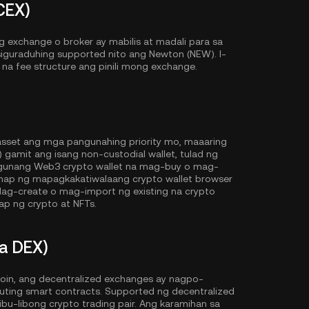
CEX)
exchange o broker ay mabilis at madali para sa
siguraduhing supported nito ang Newton (NEW). I-
ve na fee structure ang pinili mong exchange.
 asset ang mga pangunahing priority mo, maaaring
amit ang isang non-custodial wallet, tulad ng
gunang Web3 crypto wallet na mag-buy o mag-
anap ng mapagkakatiwalaang crypto wallet browser
ag-create o mag-import ng existing na crypto
p ng crypto at NFTs.
a DEX)
oin, ang decentralized exchanges ay nagpo-
cuting smart contracts. Supported ng decentralized
u-libong crypto trading pair. Ang karamihan sa