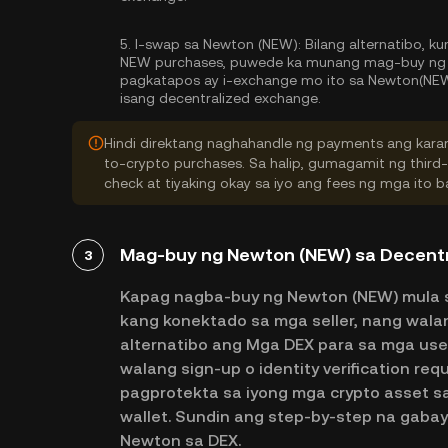
5.
I-swap sa Newton (NEW):
Bilang alternatibo, ku
NEW purchases, puwede ka munang mag-buy ng ma
pagkatapos ay i-exchange mo ito sa Newton(NEW
isang decentralized exchange.
Hindi direktang naghahandle ng payments ang karam
to-crypto purchases. Sa halip, gumagamit ng third
check at tiyaking okay sa iyo ang fees ng mga ito
Mag-buy ng Newton (NEW) sa Decentr
3
Kapag nagba-buy ng Newton (NEW) mula s
kang konektado sa mga seller, nang wal
alternatibo ang Mga DEX para sa mga user 
walang sign-up o identity verification re
pagprotekta sa iyong mga crypto asset s
wallet. Sundin ang step-by-step na gab
Newton sa DEX.