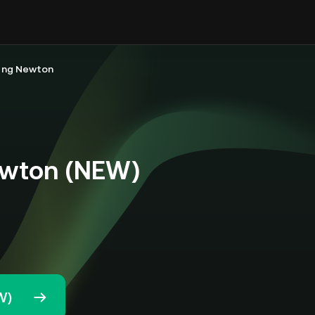
 ng Newton
ewton (NEW)
W)