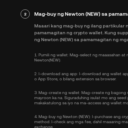
Mag-buy ng Newton (NEW) sa pamamag
2
Maaari kang mag-buy ng ilang partikular 
pamamagitan ng crypto wallet. Kung sup
ng Newton (NEW) sa pamamagitan ng mga
1.
Pumili ng wallet:
Mag-select ng maaasahan at re
Newton(NEW).
2.
I-download ang app:
I-download ang wallet app
o App Store, o bilang extension sa browser.
3.
Mag-create ng wallet:
Mag-create ng bagong wa
mayroon ka na. Siguraduhing isulat mo ang seed p
makakatulong sa iyo na ma-access ang wallet m
4.
Mag-buy ng Newton (NEW):
I-purchase ang cr
method. I-check ang mga fee, dahil maaaring mas
exchange.