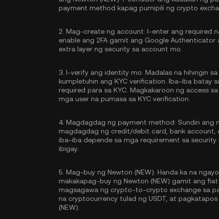
payment method kapag pumipili ng crypto excha
2.
Mag-create ng account:
I-enter ang required 
enable ang
2FA gamit ang Google Authenticator
extra layer ng security sa account mo.
3.
I-verify ang identity mo:
Madalas na hihingin sa 
kumpletuhin ang
KYC verification
. Iba-iba batay
required para sa KYC. Magkakaroon ng access sa
mga user na pumasa sa KYC verification.
4.
Magdagdag ng payment method:
Sundin ang m
magdagdag ng credit/debit card, bank account,
iba-iba depende sa mga requirement sa securit
ibigay.
5.
Mag-buy ng Newton (NEW):
Handa ka na ngayo
makakapag-buy ng Newton (NEW) gamit ang fiat c
magsagawa ng crypto-to-crypto exchange sa pa
na cryptocurrency tulad ng
USDT
, at pagkatapos
(NEW).