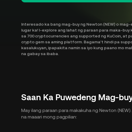
Interesado ka bang mag-buy ng Newton (NEW) o mag-e
lugar ka! I-explore ang lahat ng paraan para maka-buy 
sa 700 cryptocurrencies ang supported ng KuCoin, at
crypto gem sa aming platform. Bagama't hindi pa sup
kasalukuyan, ipapakita namin sa iyo kung paano mo mab
na gabay sa ibaba.
Saan Ka Puwedeng Mag-buy
May ilang paraan para makakuha ng Newton (NEW). N
na maaari mong pagpilian: