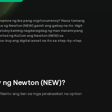
xplore ng iba pang cryptocurrency? Nasa tamang
ka ng Newton (NEW) gamit ang gabay na ito. Higit
 patuloy kaming nagdaragdag ng mas marami pang
ported ng KuCoin ang Newton (NEW) sa
a-buy ang digital asset na ito sa step-by-step
 ng Newton (NEW)?
arito ang ilan sa mga pinakasikat na option