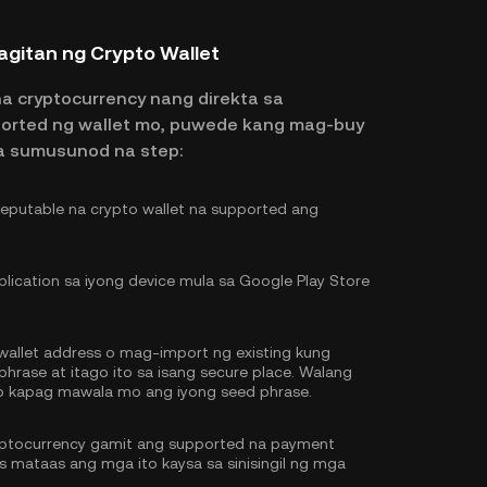
itan ng Crypto Wallet
na cryptocurrency nang direkta sa
ported ng wallet mo, puwede kang mag-buy
 sumusunod na step:
putable na crypto wallet na supported ang
lication sa iyong device mula sa Google Play Store
llet address o mag-import ng existing kung
hrase at itago ito sa isang secure place. Walang
o kapag mawala mo ang iyong seed phrase.
yptocurrency gamit ang supported na payment
 mataas ang mga ito kaysa sa sinisingil ng mga