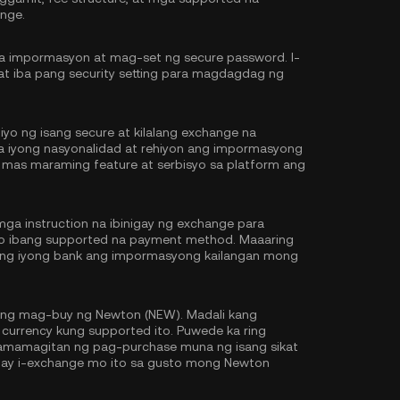
nge.
na impormasyon at mag-set ng secure password. I-
at iba pang security setting para magdagdag ng
iyo ng isang secure at kilalang exchange na
 sa iyong nasyonalidad at rehiyon ang impormasyong
 mas maraming feature at serbisyo sa platform ang
ga instruction na ibinigay ng exchange para
 o ibang supported na payment method. Maaaring
y ng iyong bank ang impormasyong kailangan mong
ng mag-buy ng Newton (NEW). Madali kang
urrency kung supported ito. Puwede ka ring
mamagitan ng pag-purchase muna ng isang sikat
 ay i-exchange mo ito sa gusto mong Newton