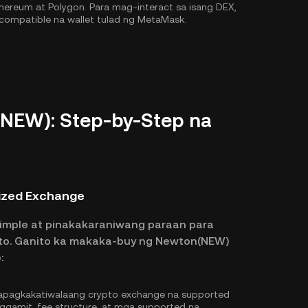
hereum
at
Polygon
. Para mag-interact sa isang DEX,
compatible na wallet tulad ng MetaMask.
NEW): Step-by-Step na
ized Exchange
imple at pinakakaraniwang paraan para
pto. Ganito ka makaka-buy ng Newton(NEW)
:
pagkakatiwalaang crypto exchange na supported
ggamit, fee structure, at mga supported na