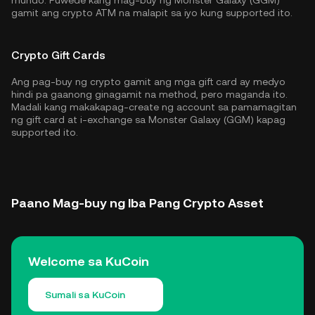
mundo. Puwede kang mag-buy ng Monster Galaxy (GGM)
gamit ang crypto ATM na malapit sa iyo kung supported ito.
Crypto Gift Cards
Ang pag-buy ng crypto gamit ang mga gift card ay medyo
hindi pa gaanong ginagamit na method, pero maganda ito.
Madali kang makakapag-create ng account sa pamamagitan
ng gift card at i-exchange sa Monster Galaxy (GGM) kapag
supported ito.
Paano Mag-buy ng Iba Pang Crypto Asset
Welcome sa KuCoin
Sumali sa KuCoin