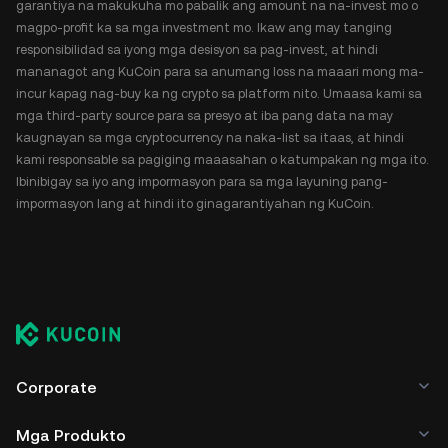
garantiya na makukuha mo pabalik ang amount na na-invest mo o
magpo-profit ka sa mga investment mo. Ikaw ang may tanging
responsibilidad sa iyong mga desisyon sa pag-invest, at hindi
mananagot ang KuCoin para sa anumang loss na maaari mong ma-
incur kapag nag-buy ka ng crypto sa platform nito. Umaasa kami sa
mga third-party source para sa presyo at iba pang data na may
kaugnayan sa mga cryptocurrency na naka-list sa itaas, at hindi
kami responsable sa pagiging maaasahan o katumpakan ng mga ito.
Ibinibigay sa iyo ang impormasyon para sa mga layuning pang-
impormasyon lang at hindi ito ginagarantiyahan ng KuCoin.
Corporate
Mga Produkto