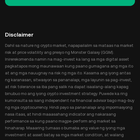
Disclaimer
Dahil sa nature ng crypto market, napapailalim sa mataas na market
risk at price volatility ang presyo ng Monster Galaxy (GGM).
Inirerekomenda namin na mag-invest ka lang sa mga digital asset
pagkatapos mong maunawaan kung paano gumagana ang mga ito
at ang mga nauugnay na risk ng mga ito. Kasama ang iyong antas
ng karanasan, sitwasyon sa pananalapi, mga layunin sa pag-invest,
at risk tolerance sa iba pang salik na dapat isaalang-alang kapag
binubuo mo ang iyong crypto investment strategy. Puwede ka ring
kumonsulta sa isang independent na financial advisor bago mag-buy
ng mga cryptocurrency. Hindi payo sa pananalapi ang impormasyong
nasa itaas, at hindi maaasahang indicator ang nakaraang
performance sa kung paano magpe-perform ang market sa
hinaharap. Maaaring tumaas o bumaba ang value ng iyong mga
investment at asset batay sa mga market condition, at walang