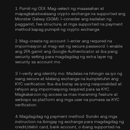
1.
Pumili ng CEX:
Mag-select ng maaasahan at
mapagkakatiwalaang crypto exchange na supported ang
Monster Galaxy (GGM). I-consider ang kadalian ng
paggamit, fee structure, at mga supported na payment
method kapag pumipili ng crypto exchange.
2.
Mag-create ng account:
I-enter ang required na
impormasyon at mag-set ng secure password. I-enable
ang
2FA gamit ang Google Authenticator
at iba pang
security setting para magdagdag ng extra layer ng
security sa account mo.
3.
I-verify ang identity mo:
Madalas na hihingin sa iyo ng
isang secure at kilalang exchange na kumpletuhin ang
KYC verification
. Iba-iba batay sa iyong nasyonalidad at
rehiyon ang impormasyong required para sa KYC.
Magkakaroon ng access sa mas maraming feature at
serbisyo sa platform ang mga user na pumasa sa KYC
verification.
4.
Magdagdag ng payment method:
Sundin ang mga
instruction na ibinigay ng exchange para magdagdag ng
credit/debit card, bank account, o ibang supported na