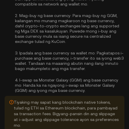
compatible sa network ang wallet mo.
2.
Mag-buy ng base currency:
Para mag-buy ng GGM,
kailangan mo munang magkaroon ng base currency,
dahil crypto-to-crypto exchanges lang ang supported
ng Mga DEX sa kasalukuyan. Puwede mong
i-buy ang
base currency
mula sa isang secure na centralized
exchange tulad ng KuCoin.
3.
Ipadala ang base currency sa wallet mo:
Pagkatapos i-
purchase ang base currency, i-transfer ito sa iyong web3
wallet. Tandaan na maaaring abutin nang ilang minuto
bago makumpleto ang mga transfer.
4.
I-swap sa Monster Galaxy (GGM) ang base currency
mo:
Handa ka na ngayong i-swap sa Monster Galaxy
(GGM) ang iyong mga base currency.
Tiyaking may sapat kang blockchain native tokens,
tulad ng ETH sa Ethereum blockchain, para pambayad
sa transaction fees. Bigyang-pansin din ang slippage
at i-adjust ang slippage tolerance ayon sa preferences
mo.