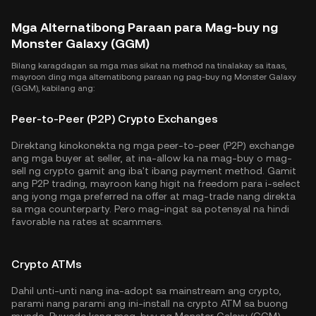
Mga Alternatibong Paraan para Mag-buy ng
Monster Galaxy (GGM)
Bilang karagdagan sa mga mas sikat na method na tinalakay sa itaas,
mayroon ding mga alternatibong paraan ng pag-buy ng Monster Galaxy
(GGM), kabilang ang:
Peer-to-Peer (P2P) Crypto Exchanges
Direktang kinokonekta ng mga peer-to-peer (P2P) exchange
ang mga buyer at seller, at ina-allow ka na mag-buy o mag-
sell ng crypto gamit ang iba't ibang payment method. Gamit
ang P2P trading, mayroon kang higit na freedom para i-select
ang iyong mga preferred na offer at mag-trade nang direkta
sa mga counterparty. Pero mag-ingat sa potensyal na hindi
favorable na rates at scammers.
Crypto ATMs
Dahil unti-unti nang ina-adopt sa mainstream ang crypto,
parami nang parami ang ini-install na crypto ATM sa buong