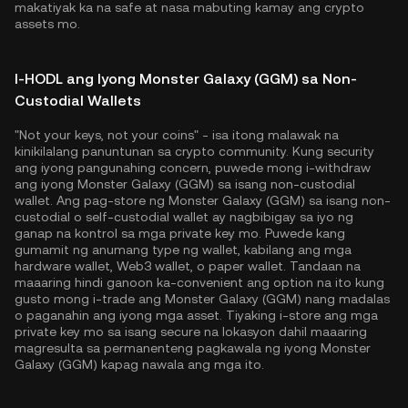
makatiyak ka na safe at nasa mabuting kamay ang crypto
assets mo.
I-HODL ang Iyong Monster Galaxy (GGM) sa Non-
Custodial Wallets
"Not your keys, not your coins" - isa itong malawak na
kinikilalang panuntunan sa crypto community. Kung security
ang iyong pangunahing concern, puwede mong i-withdraw
ang iyong Monster Galaxy (GGM) sa isang non-custodial
wallet. Ang pag-store ng Monster Galaxy (GGM) sa isang non-
custodial o self-custodial wallet ay nagbibigay sa iyo ng
ganap na kontrol sa mga private key mo. Puwede kang
gumamit ng anumang type ng wallet, kabilang ang mga
hardware wallet, Web3 wallet, o paper wallet. Tandaan na
maaaring hindi ganoon ka-convenient ang option na ito kung
gusto mong i-trade ang Monster Galaxy (GGM) nang madalas
o paganahin ang iyong mga asset. Tiyaking i-store ang mga
private key mo sa isang secure na lokasyon dahil maaaring
magresulta sa permanenteng pagkawala ng iyong Monster
Galaxy (GGM) kapag nawala ang mga ito.