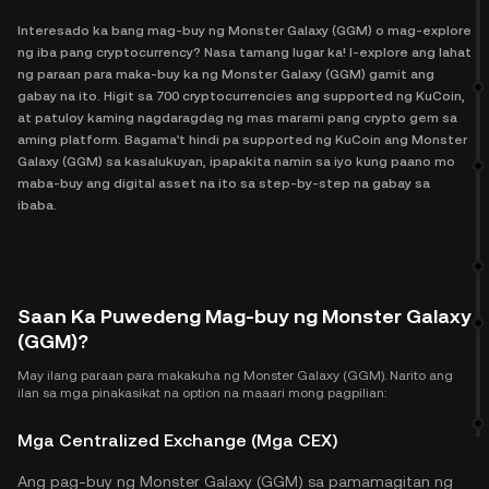
Interesado ka bang mag-buy ng Monster Galaxy (GGM) o mag-explore
ng iba pang cryptocurrency? Nasa tamang lugar ka! I-explore ang lahat
ng paraan para maka-buy ka ng Monster Galaxy (GGM) gamit ang
gabay na ito. Higit sa 700 cryptocurrencies ang supported ng KuCoin,
at patuloy kaming nagdaragdag ng mas marami pang crypto gem sa
aming platform. Bagama't hindi pa supported ng KuCoin ang Monster
Galaxy (GGM) sa kasalukuyan, ipapakita namin sa iyo kung paano mo
maba-buy ang digital asset na ito sa step-by-step na gabay sa
ibaba.
Saan Ka Puwedeng Mag-buy ng Monster Galaxy
(GGM)?
May ilang paraan para makakuha ng Monster Galaxy (GGM). Narito ang
ilan sa mga pinakasikat na option na maaari mong pagpilian:
Mga Centralized Exchange (Mga CEX)
Ang pag-buy ng Monster Galaxy (GGM) sa pamamagitan ng