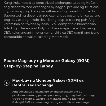
Kung ikukumpara sa centralized exchanges tulad ng KuCoin,
ang decentralized exchanges ay nagpo-provide ng trustless
crypto swapping batay sa self-executing smart contracts.
Supported ng decentralized exchanges gaya ng Uniswap ang
pag-buy at pag-trade libu-libong crypto trading pair. Ang
karamihan sa tokens ay nasa EVM-compatible blockchains
tulad ng
Ethereum
at
Polygon
. Para mag-interact sa isang
DEX, kakailanganin mong kumonekta sa DEX gamit ang isang
compatible na wallet tulad ng MetaMask.
Paano Mag-buy ng Monster Galaxy (GGM):
Step-by-Step na Gabay
Mag-buy ng Monster Galaxy (GGM) sa
1
Centralized Exchange
Ang centralized exchange ay ang pinakasimple at
pinakakaraniwang paraan para mag-buy, mag-hold, at mag-
trade ng crypto. Ganito ka makaka-buy ng Monster
Galaxy(GGM) sa pamamagitan ng centralized exchange: