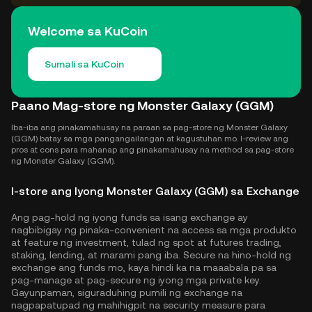
Welcome sa KuCoin
Sumali sa KuCoin
Paano Mag-store ng Monster Galaxy (GGM)
Iba-iba ang pinakamahusay na paraan sa pag-store ng Monster Galaxy
(GGM) batay sa mga pangangailangan at kagustuhan mo. I-review ang
pros at cons para mahanap ang pinakamahusay na method sa pag-store
ng Monster Galaxy (GGM).
I-store ang Iyong Monster Galaxy (GGM) sa Exchange
Ang pag-hold ng iyong funds sa isang exchange ay
nagbibigay ng pinaka-convenient na access sa mga produkto
at feature ng investment, tulad ng spot at futures trading,
staking, lending, at marami pang iba. Secure na hino-hold ng
exchange ang funds mo, kaya hindi ka na maaabala pa sa
pag-manage at pag-secure ng iyong mga private key.
Gayunpaman, siguraduhing pumili ng exchange na
nagpapatupad ng mahihigpit na security measure para