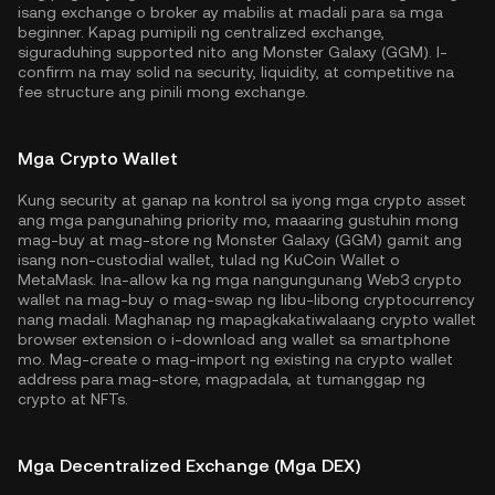
isang exchange o broker ay mabilis at madali para sa mga
beginner. Kapag pumipili ng centralized exchange,
siguraduhing supported nito ang Monster Galaxy (GGM). I-
confirm na may solid na security, liquidity, at competitive na
fee structure ang pinili mong exchange.
Mga Crypto Wallet
Kung security at ganap na kontrol sa iyong mga crypto asset
ang mga pangunahing priority mo, maaaring gustuhin mong
mag-buy at mag-store ng Monster Galaxy (GGM) gamit ang
isang non-custodial wallet, tulad ng
KuCoin Wallet
o
MetaMask. Ina-allow ka ng mga nangungunang Web3 crypto
wallet na mag-buy o mag-swap ng libu-libong cryptocurrency
nang madali. Maghanap ng mapagkakatiwalaang crypto wallet
browser extension o i-download ang wallet sa smartphone
mo. Mag-create o mag-import ng existing na crypto wallet
address para mag-store, magpadala, at tumanggap ng
crypto at NFTs.
Mga Decentralized Exchange (Mga DEX)