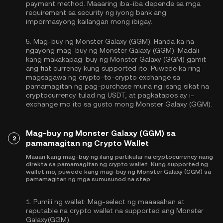
payment method. Maaaring iba-iba depende sa mga
requirement sa security ng iyong bank ang
impormasyong kailangan mong ibigay.
5.
Mag-buy ng Monster Galaxy (GGM):
Handa ka na
ngayong mag-buy ng Monster Galaxy (GGM). Madali
kang makakapag-buy ng Monster Galaxy (GGM) gamit
ang fiat currency kung supported ito. Puwede ka ring
magsagawa ng crypto-to-crypto exchange sa
pamamagitan ng pag-purchase muna ng isang sikat na
cryptocurrency tulad ng
USDT
, at pagkatapos ay i-
exchange mo ito sa gusto mong Monster Galaxy (GGM).
Mag-buy ng Monster Galaxy (GGM) sa
2
pamamagitan ng Crypto Wallet
Maaari kang mag-buy ng ilang partikular na cryptocurrency nang
direkta sa pamamagitan ng crypto wallet. Kung supported ng
wallet mo, puwede kang mag-buy ng Monster Galaxy (GGM) sa
pamamagitan ng mga sumusunod na step:
1.
Pumili ng wallet:
Mag-select ng maaasahan at
reputable na crypto wallet na supported ang Monster
Galaxy(GGM).