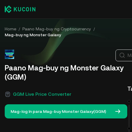
Home
/
Paano Mag-buy ng Cryptocurrency
/
Mag-buy ng Monster Galaxy
M
Paano Mag-buy ng Monster Galaxy
(GGM)
T
GGM Live Price Converter
Mag-log In para Mag-buy Monster Galaxy(GGM)