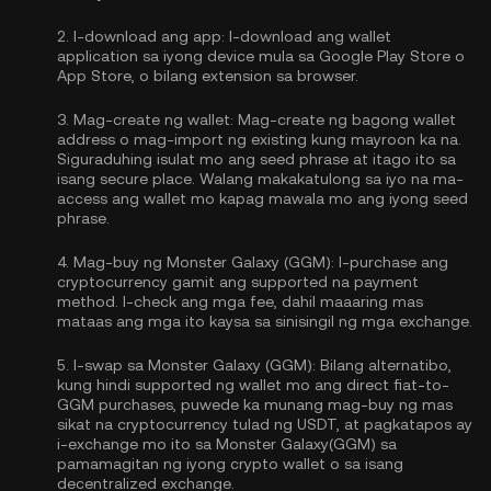
2.
I-download ang app:
I-download ang wallet
application sa iyong device mula sa Google Play Store o
App Store, o bilang extension sa browser.
3.
Mag-create ng wallet:
Mag-create ng bagong wallet
address o mag-import ng existing kung mayroon ka na.
Siguraduhing isulat mo ang seed phrase at itago ito sa
isang secure place. Walang makakatulong sa iyo na ma-
access ang wallet mo kapag mawala mo ang iyong seed
phrase.
4.
Mag-buy ng Monster Galaxy (GGM):
I-purchase ang
cryptocurrency gamit ang supported na payment
method. I-check ang mga fee, dahil maaaring mas
mataas ang mga ito kaysa sa sinisingil ng mga exchange.
5.
I-swap sa Monster Galaxy (GGM):
Bilang alternatibo,
kung hindi supported ng wallet mo ang direct fiat-to-
GGM purchases, puwede ka munang mag-buy ng mas
sikat na cryptocurrency tulad ng USDT, at pagkatapos ay
i-exchange mo ito sa Monster Galaxy(GGM) sa
pamamagitan ng iyong crypto wallet o sa isang
decentralized exchange.