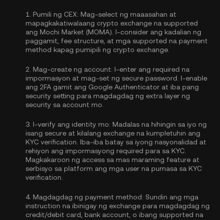
1.
Pumili ng CEX:
Mag-select ng maaasahan at
mapagkakatiwalaang crypto exchange na supported
ang Mochi Market (MOMA). I-consider ang kadalian ng
paggamit, fee structure, at mga supported na payment
method kapag pumipili ng crypto exchange.
2.
Mag-create ng account:
I-enter ang required na
impormasyon at mag-set ng secure password. I-enable
ang
2FA gamit ang Google Authenticator
at iba pang
security setting para magdagdag ng extra layer ng
security sa account mo.
3.
I-verify ang identity mo:
Madalas na hihingin sa iyo ng
isang secure at kilalang exchange na kumpletuhin ang
KYC verification
. Iba-iba batay sa iyong nasyonalidad at
rehiyon ang impormasyong required para sa KYC.
Magkakaroon ng access sa mas maraming feature at
serbisyo sa platform ang mga user na pumasa sa KYC
verification.
4.
Magdagdag ng payment method:
Sundin ang mga
instruction na ibinigay ng exchange para magdagdag ng
credit/debit card, bank account, o ibang supported na