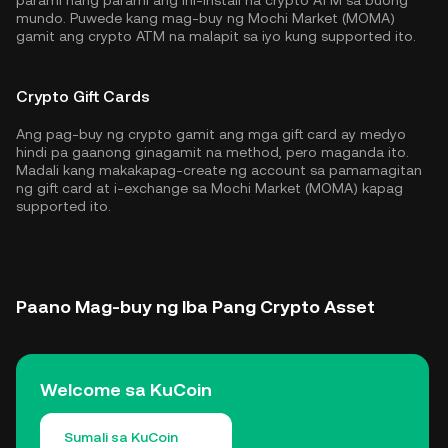
parami nang parami ang ini-install na crypto ATM sa buong
mundo. Puwede kang mag-buy ng Mochi Market (MOMA)
gamit ang crypto ATM na malapit sa iyo kung supported ito.
Crypto Gift Cards
Ang pag-buy ng crypto gamit ang mga gift card ay medyo
hindi pa gaanong ginagamit na method, pero maganda ito.
Madali kang makakapag-create ng account sa pamamagitan
ng gift card at i-exchange sa Mochi Market (MOMA) kapag
supported ito.
Paano Mag-buy ng Iba Pang Crypto Asset
Welcome sa KuCoin
Sumali sa KuCoin