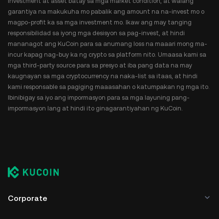
investment at asset batay sa mga market condition, at walang
garantiya na makukuha mo pabalik ang amount na na-invest mo o
magpo-profit ka sa mga investment mo. Ikaw ang may tanging
responsibilidad sa iyong mga desisyon sa pag-invest, at hindi
mananagot ang KuCoin para sa anumang loss na maaari mong ma-
incur kapag nag-buy ka ng crypto sa platform nito. Umaasa kami sa
mga third-party source para sa presyo at iba pang data na may
kaugnayan sa mga cryptocurrency na naka-list sa itaas, at hindi
kami responsable sa pagiging maaasahan o katumpakan ng mga ito.
Ibinibigay sa iyo ang impormasyon para sa mga layuning pang-
impormasyon lang at hindi ito ginagarantiyahan ng KuCoin.
Corporate