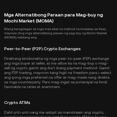
Mga Alternatibong Paraan para Mag-buy ng
Mochi Market (MOMA)
Bilang karagdagan sa mga mas sikat na method na tinalakay sa itaas,
mayroon ding mga alternatibong paraan ng pag-buy ng Mochi Market
(MOMA), kabilang ang:
Peer-to-Peer (P2P) Crypto Exchanges
Direktang kinokonekta ng mga peer-to-peer (P2P) exchange
ang mga buyer at seller, at ina-allow ka na mag-buy o mag-
sell ng crypto gamit ang iba't ibang payment method. Gamit
ang P2P trading, mayroon kang higit na freedom para i-select
ang iyong mga preferred na offer at mag-trade nang direkta
sa mga counterparty. Pero mag-ingat sa potensyal na hindi
favorable na rates at scammers.
Crypto ATMs
Dahil unti-unti nang ina-adopt sa mainstream ang crypto,