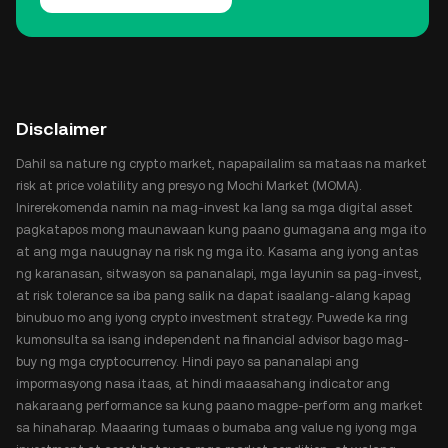
Disclaimer
Dahil sa nature ng crypto market, napapailalim sa mataas na market
risk at price volatility ang presyo ng Mochi Market (MOMA).
Inirerekomenda namin na mag-invest ka lang sa mga digital asset
pagkatapos mong maunawaan kung paano gumagana ang mga ito
at ang mga nauugnay na risk ng mga ito. Kasama ang iyong antas
ng karanasan, sitwasyon sa pananalapi, mga layunin sa pag-invest,
at risk tolerance sa iba pang salik na dapat isaalang-alang kapag
binubuo mo ang iyong crypto investment strategy. Puwede ka ring
kumonsulta sa isang independent na financial advisor bago mag-
buy ng mga cryptocurrency. Hindi payo sa pananalapi ang
impormasyong nasa itaas, at hindi maaasahang indicator ang
nakaraang performance sa kung paano magpe-perform ang market
sa hinaharap. Maaaring tumaas o bumaba ang value ng iyong mga