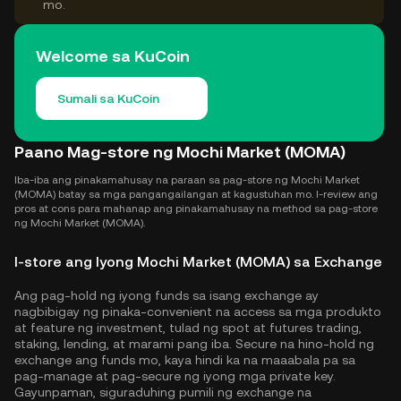
mo.
Welcome sa KuCoin
Sumali sa KuCoin
Paano Mag-store ng Mochi Market (MOMA)
Iba-iba ang pinakamahusay na paraan sa pag-store ng Mochi Market
(MOMA) batay sa mga pangangailangan at kagustuhan mo. I-review ang
pros at cons para mahanap ang pinakamahusay na method sa pag-store
ng Mochi Market (MOMA).
I-store ang Iyong Mochi Market (MOMA) sa Exchange
Ang pag-hold ng iyong funds sa isang exchange ay
nagbibigay ng pinaka-convenient na access sa mga produkto
at feature ng investment, tulad ng spot at futures trading,
staking, lending, at marami pang iba. Secure na hino-hold ng
exchange ang funds mo, kaya hindi ka na maaabala pa sa
pag-manage at pag-secure ng iyong mga private key.
Gayunpaman, siguraduhing pumili ng exchange na