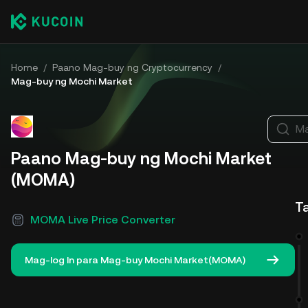
Home
/
Paano Mag-buy ng Cryptocurrency
/
Mag-buy ng Mochi Market
Ma
Paano Mag-buy ng Mochi Market
(MOMA)
T
MOMA Live Price Converter
Mag-log In para Mag-buy Mochi Market(MOMA)