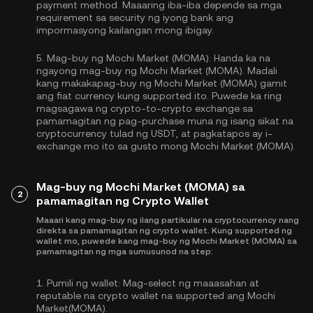
payment method. Maaaring iba-iba depende sa mga
requirement sa security ng iyong bank ang
impormasyong kailangan mong ibigay.
5.
Mag-buy ng Mochi Market (MOMA):
Handa ka na
ngayong mag-buy ng Mochi Market (MOMA). Madali
kang makakapag-buy ng Mochi Market (MOMA) gamit
ang fiat currency kung supported ito. Puwede ka ring
magsagawa ng crypto-to-crypto exchange sa
pamamagitan ng pag-purchase muna ng isang sikat na
cryptocurrency tulad ng
USDT
, at pagkatapos ay i-
exchange mo ito sa gusto mong Mochi Market (MOMA).
Mag-buy ng Mochi Market (MOMA) sa
2
pamamagitan ng Crypto Wallet
Maaari kang mag-buy ng ilang partikular na cryptocurrency nang
direkta sa pamamagitan ng crypto wallet. Kung supported ng
wallet mo, puwede kang mag-buy ng Mochi Market (MOMA) sa
pamamagitan ng mga sumusunod na step:
1.
Pumili ng wallet:
Mag-select ng maaasahan at
reputable na crypto wallet na supported ang Mochi
Market(MOMA).