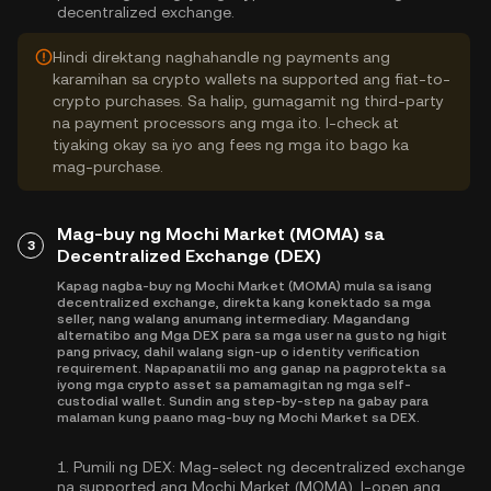
decentralized exchange.
Hindi direktang naghahandle ng payments ang
karamihan sa crypto wallets na supported ang fiat-to-
crypto purchases. Sa halip, gumagamit ng third-party
na payment processors ang mga ito. I-check at
tiyaking okay sa iyo ang fees ng mga ito bago ka
mag-purchase.
Mag-buy ng Mochi Market (MOMA) sa
3
Decentralized Exchange (DEX)
Kapag nagba-buy ng Mochi Market (MOMA) mula sa isang
decentralized exchange, direkta kang konektado sa mga
seller, nang walang anumang intermediary. Magandang
alternatibo ang Mga DEX para sa mga user na gusto ng higit
pang privacy, dahil walang sign-up o identity verification
requirement. Napapanatili mo ang ganap na pagprotekta sa
iyong mga crypto asset sa pamamagitan ng mga self-
custodial wallet. Sundin ang step-by-step na gabay para
malaman kung paano mag-buy ng Mochi Market sa DEX.
1.
Pumili ng DEX:
Mag-select ng decentralized exchange
na supported ang Mochi Market (MOMA). I-open ang