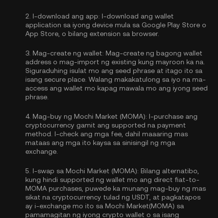
2.
I-download ang app:
I-download ang wallet
application sa iyong device mula sa Google Play Store o
App Store, o bilang extension sa browser.
3.
Mag-create ng wallet:
Mag-create ng bagong wallet
address o mag-import ng existing kung mayroon ka na.
Siguraduhing isulat mo ang seed phrase at itago ito sa
isang secure place. Walang makakatulong sa iyo na ma-
access ang wallet mo kapag mawala mo ang iyong seed
phrase.
4.
Mag-buy ng Mochi Market (MOMA):
I-purchase ang
cryptocurrency gamit ang supported na payment
method. I-check ang mga fee, dahil maaaring mas
mataas ang mga ito kaysa sa sinisingil ng mga
exchange.
5.
I-swap sa Mochi Market (MOMA):
Bilang alternatibo,
kung hindi supported ng wallet mo ang direct fiat-to-
MOMA purchases, puwede ka munang mag-buy ng mas
sikat na cryptocurrency tulad ng USDT, at pagkatapos
ay i-exchange mo ito sa Mochi Market(MOMA) sa
pamamagitan ng iyong crypto wallet o sa isang