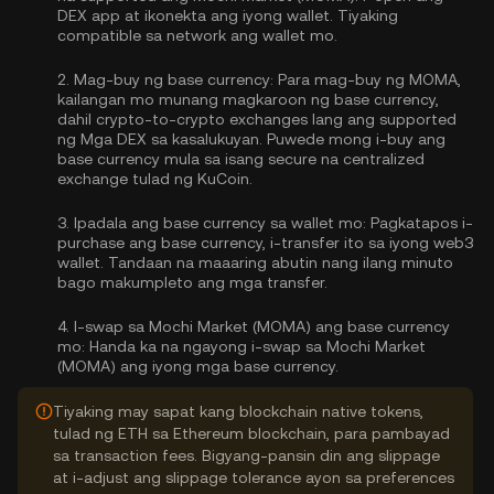
DEX app at ikonekta ang iyong wallet. Tiyaking
compatible sa network ang wallet mo.
2.
Mag-buy ng base currency:
Para mag-buy ng MOMA,
kailangan mo munang magkaroon ng base currency,
dahil crypto-to-crypto exchanges lang ang supported
ng Mga DEX sa kasalukuyan. Puwede mong
i-buy ang
base currency
mula sa isang secure na centralized
exchange tulad ng KuCoin.
3.
Ipadala ang base currency sa wallet mo:
Pagkatapos i-
purchase ang base currency, i-transfer ito sa iyong web3
wallet. Tandaan na maaaring abutin nang ilang minuto
bago makumpleto ang mga transfer.
4.
I-swap sa Mochi Market (MOMA) ang base currency
mo:
Handa ka na ngayong i-swap sa Mochi Market
(MOMA) ang iyong mga base currency.
Tiyaking may sapat kang blockchain native tokens,
tulad ng ETH sa Ethereum blockchain, para pambayad
sa transaction fees. Bigyang-pansin din ang slippage
at i-adjust ang slippage tolerance ayon sa preferences