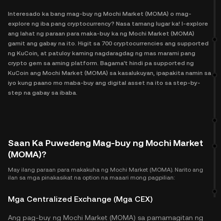
Interesado ka bang mag-buy ng Mochi Market (MOMA) o mag-
explore ng iba pang cryptocurrency? Nasa tamang lugar ka! I-explore
ang lahat ng paraan para maka-buy ka ng Mochi Market (MOMA)
gamit ang gabay na ito. Higit sa 700 cryptocurrencies ang supported
ng KuCoin, at patuloy kaming nagdaragdag ng mas marami pang
crypto gem sa aming platform. Bagama't hindi pa supported ng
KuCoin ang Mochi Market (MOMA) sa kasalukuyan, ipapakita namin sa
iyo kung paano mo maba-buy ang digital asset na ito sa step-by-
step na gabay sa ibaba.
Saan Ka Puwedeng Mag-buy ng Mochi Market
(MOMA)?
May ilang paraan para makakuha ng Mochi Market (MOMA). Narito ang
ilan sa mga pinakasikat na option na maaari mong pagpilian:
Mga Centralized Exchange (Mga CEX)
Ang pag-buy ng Mochi Market (MOMA) sa pamamagitan ng