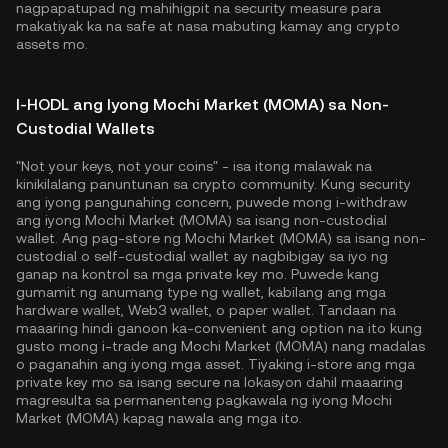
nagpapatupad ng mahihigpit na security measure para
makatiyak ka na safe at nasa mabuting kamay ang crypto
assets mo.
I-HODL ang Iyong Mochi Market (MOMA) sa Non-
Custodial Wallets
"Not your keys, not your coins" - isa itong malawak na
kinikilalang panuntunan sa crypto community. Kung security
ang iyong pangunahing concern, puwede mong i-withdraw
ang iyong Mochi Market (MOMA) sa isang non-custodial
wallet. Ang pag-store ng Mochi Market (MOMA) sa isang non-
custodial o self-custodial wallet ay nagbibigay sa iyo ng
ganap na kontrol sa mga private key mo. Puwede kang
gumamit ng anumang type ng wallet, kabilang ang mga
hardware wallet, Web3 wallet, o paper wallet. Tandaan na
maaaring hindi ganoon ka-convenient ang option na ito kung
gusto mong i-trade ang Mochi Market (MOMA) nang madalas
o paganahin ang iyong mga asset. Tiyaking i-store ang mga
private key mo sa isang secure na lokasyon dahil maaaring
magresulta sa permanenteng pagkawala ng iyong Mochi
Market (MOMA) kapag nawala ang mga ito.