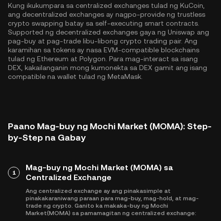
Kung ikukumpara sa centralized exchanges tulad ng KuCoin,
ang decentralized exchanges ay nagpo-provide ng trustless
crypto swapping batay sa self-executing smart contracts.
Supported ng decentralized exchanges gaya ng Uniswap ang
pag-buy at pag-trade libu-libong crypto trading pair. Ang
karamihan sa tokens ay nasa EVM-compatible blockchains
tulad ng
Ethereum
at
Polygon
. Para mag-interact sa isang
DEX, kakailanganin mong kumonekta sa DEX gamit ang isang
compatible na wallet tulad ng MetaMask.
Paano Mag-buy ng Mochi Market (MOMA): Step-
by-Step na Gabay
Mag-buy ng Mochi Market (MOMA) sa
1
Centralized Exchange
Ang centralized exchange ay ang pinakasimple at
pinakakaraniwang paraan para mag-buy, mag-hold, at mag-
trade ng crypto. Ganito ka makaka-buy ng Mochi
Market(MOMA) sa pamamagitan ng centralized exchange: