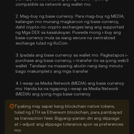
compatible sa network ang wallet mo.
2.
Mag-buy ng base currency:
Para mag-buy ng MEDIA,
kailangan mo munang magkaroon ng base currency,
dahil crypto-to-crypto exchanges lang ang supported
ng Mga DEX sa kasalukuyan. Puwede mong
i-buy ang
base currency
mula sa isang secure na centralized
exchange tulad ng KuCoin.
3.
Ipadala ang base currency sa wallet mo:
Pagkatapos i-
purchase ang base currency, i-transfer ito sa iyong web3
wallet. Tandaan na maaaring abutin nang ilang minuto
bago makumpleto ang mga transfer.
4.
I-swap sa Media Network (MEDIA) ang base currency
mo:
Handa ka na ngayong i-swap sa Media Network
(MEDIA) ang iyong mga base currency.
Tiyaking may sapat kang blockchain native tokens,
tulad ng ETH sa Ethereum blockchain, para pambayad
sa transaction fees. Bigyang-pansin din ang slippage
at i-adjust ang slippage tolerance ayon sa preferences
mo.