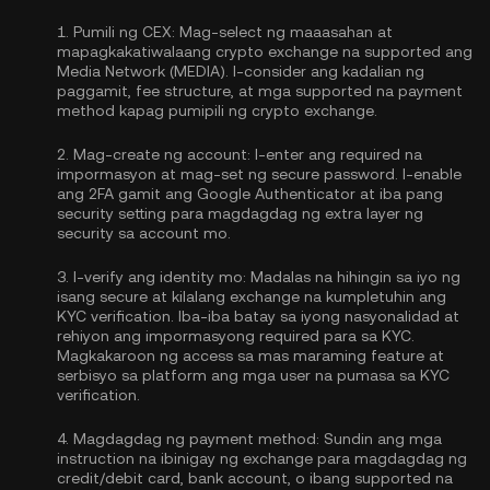
1.
Pumili ng CEX:
Mag-select ng maaasahan at
mapagkakatiwalaang crypto exchange na supported ang
Media Network (MEDIA). I-consider ang kadalian ng
paggamit, fee structure, at mga supported na payment
method kapag pumipili ng crypto exchange.
2.
Mag-create ng account:
I-enter ang required na
impormasyon at mag-set ng secure password. I-enable
ang
2FA gamit ang Google Authenticator
at iba pang
security setting para magdagdag ng extra layer ng
security sa account mo.
3.
I-verify ang identity mo:
Madalas na hihingin sa iyo ng
isang secure at kilalang exchange na kumpletuhin ang
KYC verification
. Iba-iba batay sa iyong nasyonalidad at
rehiyon ang impormasyong required para sa KYC.
Magkakaroon ng access sa mas maraming feature at
serbisyo sa platform ang mga user na pumasa sa KYC
verification.
4.
Magdagdag ng payment method:
Sundin ang mga
instruction na ibinigay ng exchange para magdagdag ng
credit/debit card, bank account, o ibang supported na