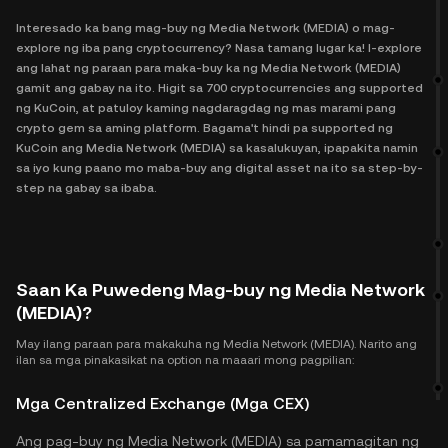
Interesado ka bang mag-buy ng Media Network (MEDIA) o mag-
explore ng iba pang cryptocurrency? Nasa tamang lugar ka! I-explore
ang lahat ng paraan para maka-buy ka ng Media Network (MEDIA)
gamit ang gabay na ito. Higit sa 700 cryptocurrencies ang supported
ng KuCoin, at patuloy kaming nagdaragdag ng mas marami pang
crypto gem sa aming platform. Bagama't hindi pa supported ng
KuCoin ang Media Network (MEDIA) sa kasalukuyan, ipapakita namin
sa iyo kung paano mo maba-buy ang digital asset na ito sa step-by-
step na gabay sa ibaba.
Saan Ka Puwedeng Mag-buy ng Media Network
(MEDIA)?
May ilang paraan para makakuha ng Media Network (MEDIA). Narito ang
ilan sa mga pinakasikat na option na maaari mong pagpilian:
Mga Centralized Exchange (Mga CEX)
Ang pag-buy ng Media Network (MEDIA) sa pamamagitan ng