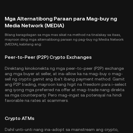
Mga Alternatibong Paraan para Mag-buy ng
Media Network (MEDIA)
Bilang karagdagan sa mga mas sikat na method na tinalakay sa itaas,
mayroon ding mga alternatibong paraan ng pag-buy ng Media Network
(MEDIA), kabilang ang:
Peer-to-Peer (P2P) Crypto Exchanges
Direktang kinokonekta ng mga peer-to-peer (P2P) exchange
ang mga buyer at seller, at ina-allow ka na mag-buy o mag-
sell ng crypto gamit ang iba't ibang payment method. Gamit
ang P2P trading, mayroon kang higit na freedom para i-select
ang iyong mga preferred na offer at mag-trade nang direkta
sa mga counterparty. Pero mag-ingat sa potensyal na hindi
favorable na rates at scammers.
Crypto ATMs
Dahil unti-unti nang ina-adopt sa mainstream ang crypto,