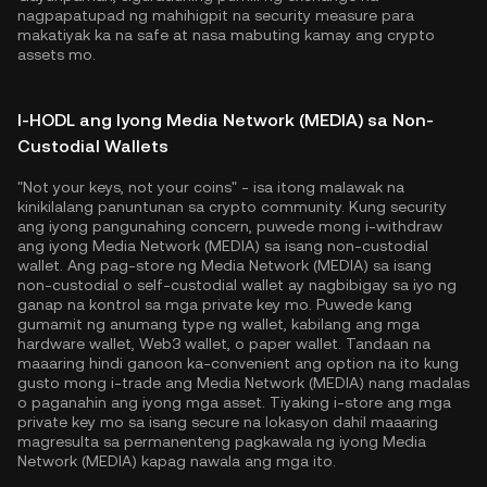
nagpapatupad ng mahihigpit na security measure para
makatiyak ka na safe at nasa mabuting kamay ang crypto
assets mo.
I-HODL ang Iyong Media Network (MEDIA) sa Non-
Custodial Wallets
"Not your keys, not your coins" - isa itong malawak na
kinikilalang panuntunan sa crypto community. Kung security
ang iyong pangunahing concern, puwede mong i-withdraw
ang iyong Media Network (MEDIA) sa isang non-custodial
wallet. Ang pag-store ng Media Network (MEDIA) sa isang
non-custodial o self-custodial wallet ay nagbibigay sa iyo ng
ganap na kontrol sa mga private key mo. Puwede kang
gumamit ng anumang type ng wallet, kabilang ang mga
hardware wallet, Web3 wallet, o paper wallet. Tandaan na
maaaring hindi ganoon ka-convenient ang option na ito kung
gusto mong i-trade ang Media Network (MEDIA) nang madalas
o paganahin ang iyong mga asset. Tiyaking i-store ang mga
private key mo sa isang secure na lokasyon dahil maaaring
magresulta sa permanenteng pagkawala ng iyong Media
Network (MEDIA) kapag nawala ang mga ito.