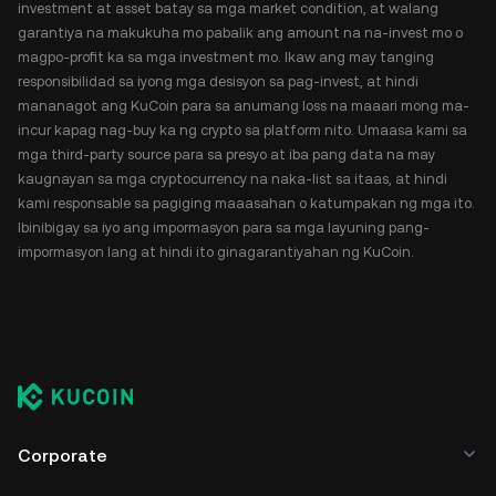
investment at asset batay sa mga market condition, at walang
garantiya na makukuha mo pabalik ang amount na na-invest mo o
magpo-profit ka sa mga investment mo. Ikaw ang may tanging
responsibilidad sa iyong mga desisyon sa pag-invest, at hindi
mananagot ang KuCoin para sa anumang loss na maaari mong ma-
incur kapag nag-buy ka ng crypto sa platform nito. Umaasa kami sa
mga third-party source para sa presyo at iba pang data na may
kaugnayan sa mga cryptocurrency na naka-list sa itaas, at hindi
kami responsable sa pagiging maaasahan o katumpakan ng mga ito.
Ibinibigay sa iyo ang impormasyon para sa mga layuning pang-
impormasyon lang at hindi ito ginagarantiyahan ng KuCoin.
Corporate