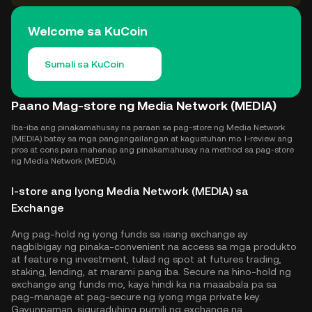
Welcome sa KuCoin
Sumali sa KuCoin
Paano Mag-store ng Media Network (MEDIA)
Iba-iba ang pinakamahusay na paraan sa pag-store ng Media Network
(MEDIA) batay sa mga pangangailangan at kagustuhan mo. I-review ang
pros at cons para mahanap ang pinakamahusay na method sa pag-store
ng Media Network (MEDIA).
I-store ang Iyong Media Network (MEDIA) sa
Exchange
Ang pag-hold ng iyong funds sa isang exchange ay
nagbibigay ng pinaka-convenient na access sa mga produkto
at feature ng investment, tulad ng spot at futures trading,
staking, lending, at marami pang iba. Secure na hino-hold ng
exchange ang funds mo, kaya hindi ka na maaabala pa sa
pag-manage at pag-secure ng iyong mga private key.
Gayunpaman, siguraduhing pumili ng exchange na