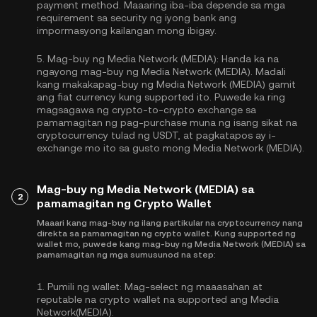
payment method. Maaaring iba-iba depende sa mga
requirement sa security ng iyong bank ang
impormasyong kailangan mong ibigay.
5.
Mag-buy ng Media Network (MEDIA):
Handa ka na
ngayong mag-buy ng Media Network (MEDIA). Madali
kang makakapag-buy ng Media Network (MEDIA) gamit
ang fiat currency kung supported ito. Puwede ka ring
magsagawa ng crypto-to-crypto exchange sa
pamamagitan ng pag-purchase muna ng isang sikat na
cryptocurrency tulad ng
USDT
, at pagkatapos ay i-
exchange mo ito sa gusto mong Media Network (MEDIA).
Mag-buy ng Media Network (MEDIA) sa
2
pamamagitan ng Crypto Wallet
Maaari kang mag-buy ng ilang partikular na cryptocurrency nang
direkta sa pamamagitan ng crypto wallet. Kung supported ng
wallet mo, puwede kang mag-buy ng Media Network (MEDIA) sa
pamamagitan ng mga sumusunod na step:
1.
Pumili ng wallet:
Mag-select ng maaasahan at
reputable na crypto wallet na supported ang Media
Network(MEDIA).