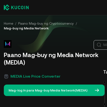
Home
/
Paano Mag-buy ng Cryptocurrency
/
Mag-buy ng Media Network
M
Paano Mag-buy ng Media Network
(MEDIA)
T
MEDIA Live Price Converter
Mag-log In para Mag-buy Media Network(MEDIA)