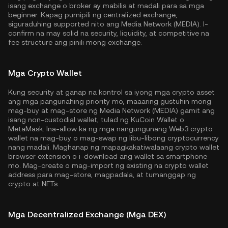
isang exchange o broker ay mabilis at madali para sa mga
beginner. Kapag pumipili ng centralized exchange,
siguraduhing supported nito ang Media Network (MEDIA). I-
confirm na may solid na security, liquidity, at competitive na
fee structure ang pinili mong exchange.
Mga Crypto Wallet
Kung security at ganap na kontrol sa iyong mga crypto asset
ang mga pangunahing priority mo, maaaring gustuhin mong
mag-buy at mag-store ng Media Network (MEDIA) gamit ang
isang non-custodial wallet, tulad ng
KuCoin Wallet
o
MetaMask. Ina-allow ka ng mga nangungunang Web3 crypto
wallet na mag-buy o mag-swap ng libu-libong cryptocurrency
nang madali. Maghanap ng mapagkakatiwalaang crypto wallet
browser extension o i-download ang wallet sa smartphone
mo. Mag-create o mag-import ng existing na crypto wallet
address para mag-store, magpadala, at tumanggap ng
crypto at NFTs.
Mga Decentralized Exchange (Mga DEX)