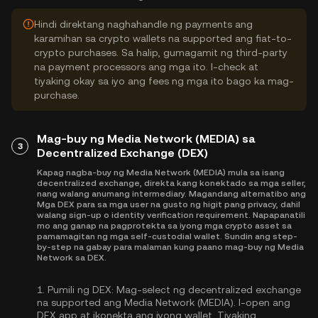
Hindi direktang naghahandle ng payments ang
karamihan sa crypto wallets na supported ang fiat-to-
crypto purchases. Sa halip, gumagamit ng third-party
na payment processors ang mga ito. I-check at
tiyaking okay sa iyo ang fees ng mga ito bago ka mag-
purchase.
Mag-buy ng Media Network (MEDIA) sa
3
Decentralized Exchange (DEX)
Kapag nagba-buy ng Media Network (MEDIA) mula sa isang
decentralized exchange, direkta kang konektado sa mga seller,
nang walang anumang intermediary. Magandang alternatibo ang
Mga DEX para sa mga user na gusto ng higit pang privacy, dahil
walang sign-up o identity verification requirement. Napapanatili
mo ang ganap na pagprotekta sa iyong mga crypto asset sa
pamamagitan ng mga self-custodial wallet. Sundin ang step-
by-step na gabay para malaman kung paano mag-buy ng Media
Network sa DEX.
1.
Pumili ng DEX:
Mag-select ng decentralized exchange
na supported ang Media Network (MEDIA). I-open ang
DEX app at ikonekta ang iyong wallet. Tiyaking