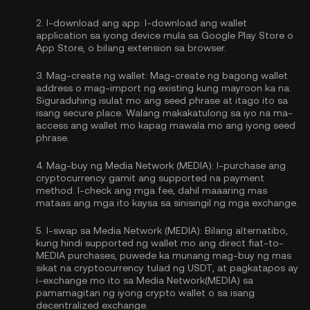
2.
I-download ang app:
I-download ang wallet
application sa iyong device mula sa Google Play Store o
App Store, o bilang extension sa browser.
3.
Mag-create ng wallet:
Mag-create ng bagong wallet
address o mag-import ng existing kung mayroon ka na.
Siguraduhing isulat mo ang seed phrase at itago ito sa
isang secure place. Walang makakatulong sa iyo na ma-
access ang wallet mo kapag mawala mo ang iyong seed
phrase.
4.
Mag-buy ng Media Network (MEDIA):
I-purchase ang
cryptocurrency gamit ang supported na payment
method. I-check ang mga fee, dahil maaaring mas
mataas ang mga ito kaysa sa sinisingil ng mga exchange.
5.
I-swap sa Media Network (MEDIA):
Bilang alternatibo,
kung hindi supported ng wallet mo ang direct fiat-to-
MEDIA purchases, puwede ka munang mag-buy ng mas
sikat na cryptocurrency tulad ng USDT, at pagkatapos ay
i-exchange mo ito sa Media Network(MEDIA) sa
pamamagitan ng iyong crypto wallet o sa isang
decentralized exchange.