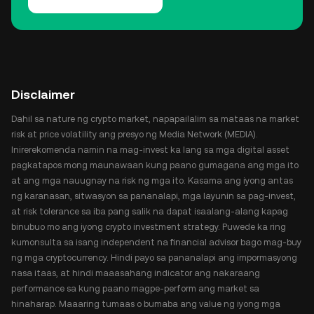
Disclaimer
Dahil sa nature ng crypto market, napapailalim sa mataas na market
risk at price volatility ang presyo ng Media Network (MEDIA).
Inirerekomenda namin na mag-invest ka lang sa mga digital asset
pagkatapos mong maunawaan kung paano gumagana ang mga ito
at ang mga nauugnay na risk ng mga ito. Kasama ang iyong antas
ng karanasan, sitwasyon sa pananalapi, mga layunin sa pag-invest,
at risk tolerance sa iba pang salik na dapat isaalang-alang kapag
binubuo mo ang iyong crypto investment strategy. Puwede ka ring
kumonsulta sa isang independent na financial advisor bago mag-buy
ng mga cryptocurrency. Hindi payo sa pananalapi ang impormasyong
nasa itaas, at hindi maaasahang indicator ang nakaraang
performance sa kung paano magpe-perform ang market sa
hinaharap. Maaaring tumaas o bumaba ang value ng iyong mga