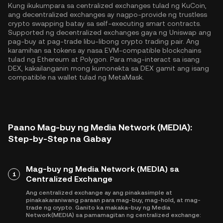
Kung ikukumpara sa centralized exchanges tulad ng KuCoin,
ang decentralized exchanges ay nagpo-provide ng trustless
crypto swapping batay sa self-executing smart contracts.
Supported ng decentralized exchanges gaya ng Uniswap ang
pag-buy at pag-trade libu-libong crypto trading pair. Ang
karamihan sa tokens ay nasa EVM-compatible blockchains
tulad ng
Ethereum
at
Polygon
. Para mag-interact sa isang
DEX, kakailanganin mong kumonekta sa DEX gamit ang isang
compatible na wallet tulad ng MetaMask.
Paano Mag-buy ng Media Network (MEDIA):
Step-by-Step na Gabay
Mag-buy ng Media Network (MEDIA) sa
1
Centralized Exchange
Ang centralized exchange ay ang pinakasimple at
pinakakaraniwang paraan para mag-buy, mag-hold, at mag-
trade ng crypto. Ganito ka makaka-buy ng Media
Network(MEDIA) sa pamamagitan ng centralized exchange: