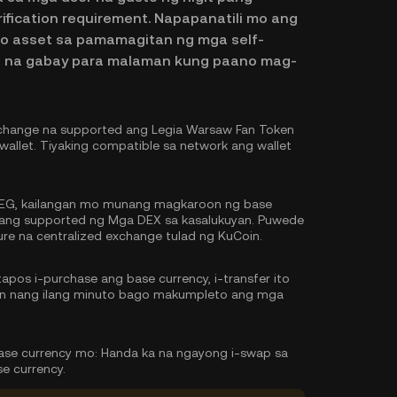
erification requirement. Napapanatili mo ang
to asset sa pamamagitan ng mga self-
ep na gabay para malaman kung paano mag-
change na supported ang Legia Warsaw Fan Token
wallet. Tiyaking compatible sa network ang wallet
EG, kailangan mo munang magkaroon ng base
g ang supported ng Mga DEX sa kasalukuyan. Puwede
re na centralized exchange tulad ng KuCoin.
pos i-purchase ang base currency, i-transfer ito
tin nang ilang minuto bago makumpleto ang mga
ase currency mo:
Handa ka na ngayong i-swap sa
e currency.