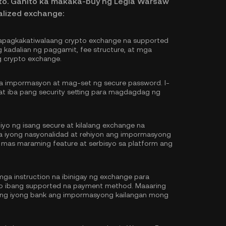
to. Ganito ka makaka-buy ng Legia Warsaw
alized exchange:
pagkakatiwalaang crypto exchange na supported
g kadalian ng paggamit, fee structure, at mga
 crypto exchange.
na impormasyon at mag-set ng secure password. I-
at iba pang security setting para magdagdag ng
iyo ng isang secure at kilalang exchange na
 sa iyong nasyonalidad at rehiyon ang impormasyong
 mas maraming feature at serbisyo sa platform ang
ga instruction na ibinigay ng exchange para
 o ibang supported na payment method. Maaaring
y ng iyong bank ang impormasyong kailangan mong