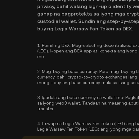
privacy, dahil walang sign-up o identity v
ganap na pagprotekta sa iyong mga cryp
custodial wallet. Sundin ang step-by-st
buy ng Legia Warsaw Fan Token sa DEX.
1.
Pumili ng DEX:
Mag-select ng decentralized ex
(LEG). I-open ang DEX app at ikonekta ang iyong 
mo.
2.
Mag-buy ng base currency:
Para mag-buy ng L
currency, dahil crypto-to-crypto exchanges lan
mong
i-buy ang base currency
mula sa isang secu
3.
Ipadala ang base currency sa wallet mo:
Pagkata
sa iyong web3 wallet. Tandaan na maaaring abu
transfer.
4.
I-swap sa Legia Warsaw Fan Token (LEG) ang b
Legia Warsaw Fan Token (LEG) ang iyong mga bas