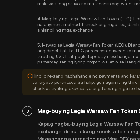
makakatulong sa iyo na ma-access ang wallet m
4.
Mag-buy ng Legia Warsaw Fan Token (LEG):
I-p
na payment method. I-check ang mga fee, dahil
sinisingil ng mga exchange.
5.
I-swap sa Legia Warsaw Fan Token (LEG):
Bilang
ang direct fiat-to-LEG purchases, puwede ka m
tulad ng USDT, at pagkatapos ay i-exchange mo 
pamamagitan ng iyong crypto wallet o sa isang 
Hindi direktang naghahandle ng payments ang karam
to-crypto purchases. Sa halip, gumagamit ng third
check at tiyaking okay sa iyo ang fees ng mga ito
Mag-buy ng Legia Warsaw Fan Token (
3
Kapag nagba-buy ng Legia Warsaw Fan Tok
exchange, direkta kang konektado sa mga
Magandang alternatibo ang Mga DEX para 