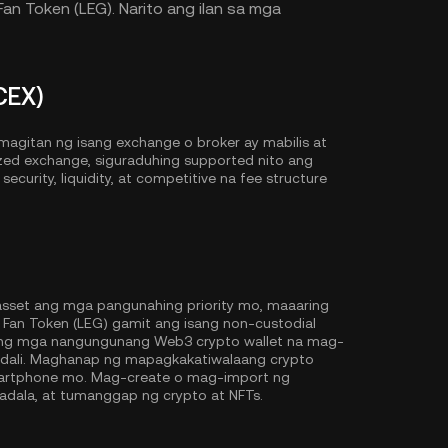
n Token (LEG). Narito ang ilan sa mga
CEX)
agitan ng isang exchange o broker ay mabilis at
ized exchange, siguraduhing supported nito ang
ecurity, liquidity, at competitive na fee structure
 asset ang mga pangunahing priority mo, maaaring
an Token (LEG) gamit ang isang non-custodial
 ng mga nangungunang Web3 crypto wallet na mag-
adali. Maghanap ng mapagkakatiwalaang crypto
smartphone mo. Mag-create o mag-import ng
adala, at tumanggap ng crypto at NFTs.