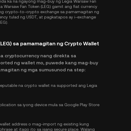
da ka na ngayong mag-buy ng Legia Warsaw Fan
a Warsaw Fan Token (LEG) gamit ang fiat currency
 ng crypto-to-crypto exchange sa pamamagitan ng
ency tulad ng
USDT
, at pagkatapos ay i-exchange
EG).
(LEG) sa pamamagitan ng Crypto Wallet
na cryptocurrency nang direkta sa
ported ng wallet mo, puwede kang mag-buy
amagitan ng mga sumusunod na step:
putable na crypto wallet na supported ang Legia
lication sa iyong device mula sa Google Play Store
llet address o mag-import ng existing kung
hrase at itago ito sa isang secure place. Walang