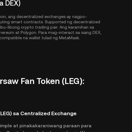
a DEX)
oin, ang decentralized exchanges ay nagpo-
cuting smart contracts. Supported ng decentralized
u-libong crypto trading pair. Ang karamihan sa
hereum
at
Polygon
. Para mag-interact sa isang DEX,
compatible na wallet tulad ng MetaMask.
saw Fan Token (LEG):
LEG) sa Centralized Exchange
imple at pinakakaraniwang paraan para