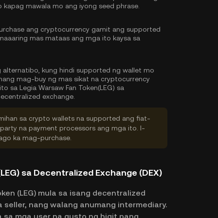
o kapag mawala mo ang iyong seed phrase.
urchase ang cryptocurrency gamit ang supported
 maaaring mas mataas ang mga ito kaysa sa
 alternatibo, kung hindi supported ng wallet mo
unang mag-buy ng mas sikat na cryptocurrency
ito sa Legia Warsaw Fan Token(LEG) sa
decentralized exchange.
ihan sa crypto wallets na supported ang fiat-
-party na payment processors ang mga ito. I-
 bago ka mag-purchase.
LEG) sa Decentralized Exchange (DEX)
en (LEG) mula sa isang decentralized
 seller, nang walang anumang intermediary.
sa mga user na gusto ng higit pang