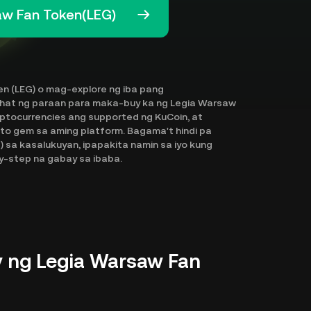
aw Fan Token(LEG)
n (LEG) o mag-explore ng iba pang
lahat ng paraan para maka-buy ka ng Legia Warsaw
ryptocurrencies ang supported ng KuCoin, at
o gem sa aming platform. Bagama't hindi pa
 sa kasalukuyan, ipapakita namin sa iyo kung
y-step na gabay sa ibaba.
 ng Legia Warsaw Fan