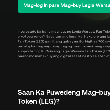
Mag-log In para Mag-buy Legia Wars
Interesado ka bang mag-buy ng Legia Warsaw Fan Toke
cryptocurrency? Nasa tamang lugar ka! I-explore ang 
Fan Token (LEG) gamit ang gabay na ito. Higit sa 700 c
patuloy kaming nagdaragdag ng mas marami pang crypt
supported ng KuCoin ang Legia Warsaw Fan Token (LEG)
paano mo maba-buy ang digital asset na ito sa step-b
Saan Ka Puwedeng Mag-buy
Token (LEG)?