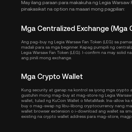
May ilang paraan para makakuha ng Legia Warsaw Fa
pinakasikat na option na maaari mong pagpilian:
Mga Centralized Exchange (Mga 
Ang pag-buy ng Legia Warsaw Fan Token (LEG) sa pamam
madali para sa mga beginner. Kapag pumipili ng central
Legia Warsaw Fan Token (LEG). I-confirm na may solid na s
ang pinili mong exchange.
Mga Crypto Wallet
Kung security at ganap na kontrol sa iyong mga crypto
gustuhin mong mag-buy at mag-store ng Legia Warsaw F
wallet, tulad ng
KuCoin Wallet
o MetaMask. Ina-allow ka
buy o mag-swap ng libu-libong cryptocurrency nang m
wallet browser extension o i-download ang wallet sa 
existing na crypto wallet address para mag-store, magp