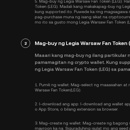
5.
Mag-buy ng Legia Warsaw Fan Token (LEG):
Han
Token (LEG). Madali kang makakapag-buy ng Legi
kung supported ito. Puwede ka ring magsagawa
pag-purchase muna ng isang sikat na cryptocurr
mo ito sa gusto mong Legia Warsaw Fan Token (L
Mag-buy ng Legia Warsaw Fan Token 
2
Maaari kang mag-buy ng ilang partikular 
pamamagitan ng crypto wallet. Kung sup
ng Legia Warsaw Fan Token (LEG) sa pam
1.
Pumili ng wallet:
Mag-select ng maaasahan at re
Warsaw Fan Token(LEG).
2.
I-download ang app:
I-download ang wallet app
o App Store, o bilang extension sa browser.
3.
Mag-create ng wallet:
Mag-create ng bagong wa
mayroon ka na. Siguraduhing isulat mo ang seed p