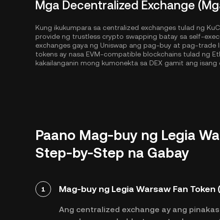
Mga Decentralized Exchange (Mg
Kung ikukumpara sa centralized exchanges tulad ng KuC
provide ng trustless crypto swapping batay sa self-exe
exchanges gaya ng Uniswap ang pag-buy at pag-trade lib
tokens ay nasa EVM-compatible blockchains tulad ng
Et
kakailanganin mong kumonekta sa DEX gamit ang isang 
Paano Mag-buy ng Legia War
Step-by-Step na Gabay
Mag-buy ng Legia Warsaw Fan Token (
1
Ang centralized exchange ay ang pinakas