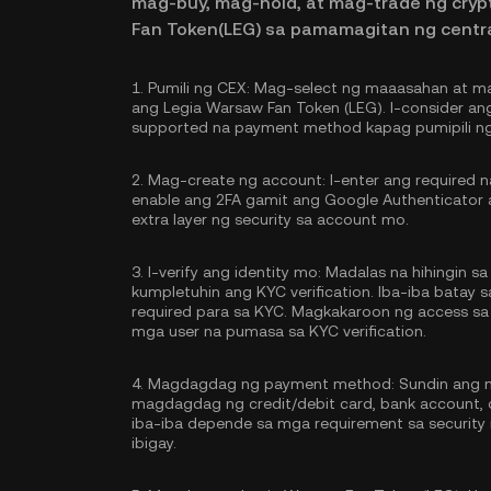
mag-buy, mag-hold, at mag-trade ng cryp
Fan Token(LEG) sa pamamagitan ng centr
1.
Pumili ng CEX:
Mag-select ng maaasahan at ma
ang Legia Warsaw Fan Token (LEG). I-consider an
supported na payment method kapag pumipili ng
2.
Mag-create ng account:
I-enter ang required 
enable ang
2FA gamit ang Google Authenticator
extra layer ng security sa account mo.
3.
I-verify ang identity mo:
Madalas na hihingin sa 
kumpletuhin ang
KYC verification
. Iba-iba batay
required para sa KYC. Magkakaroon ng access sa
mga user na pumasa sa KYC verification.
4.
Magdagdag ng payment method:
Sundin ang m
magdagdag ng credit/debit card, bank account,
iba-iba depende sa mga requirement sa securit
ibigay.