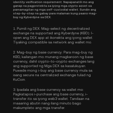
identity verification requirement. Napapanatili mo ang
ganap na pagprotekta sa iyong mga crypto asset sa
pamamagitan ng mga self-custodial wallet. Sundin ang
step-by-step na gabay para malaman kung paano mag-
buy ng Kyberdyne sa DEX.
1.
Pumili ng DEX:
Mag-select ng decentralized
exchange na supported ang Kyberdyne (KBD). I-
open ang DEX app at ikonekta ang iyong wallet.
Tiyaking compatible sa network ang wallet mo.
2.
Mag-buy ng base currency:
Para mag-buy ng
KBD, kailangan mo munang magkaroon ng base
currency, dahil crypto-to-crypto exchanges lang
ang supported ng Mga DEX sa kasalukuyan.
Puwede mong
i-buy ang base currency
mula sa
isang secure na centralized exchange tulad ng
KuCoin.
3.
Ipadala ang base currency sa wallet mo:
Pagkatapos i-purchase ang base currency, i-
transfer ito sa iyong web3 wallet. Tandaan na
maaaring abutin nang ilang minuto bago
makumpleto ang mga transfer.