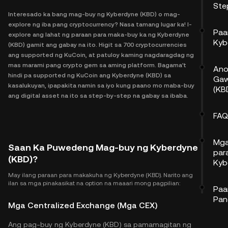
Ste
Interesado ka bang mag-buy ng Kyberdyne (KBD) o mag-
explore ng iba pang cryptocurrency? Nasa tamang lugar ka! I-
Paa
explore ang lahat ng paraan para maka-buy ka ng Kyberdyne
Kyb
(KBD) gamit ang gabay na ito. Higit sa 700 cryptocurrencies
ang supported ng KuCoin, at patuloy kaming nagdaragdag ng
mas marami pang crypto gem sa aming platform. Bagama't
Ano
hindi pa supported ng KuCoin ang Kyberdyne (KBD) sa
Gaw
kasalukuyan, ipapakita namin sa iyo kung paano mo maba-buy
(KB
ang digital asset na ito sa step-by-step na gabay sa ibaba.
FAQ
Mga
Saan Ka Puwedeng Mag-buy ng Kyberdyne
par
(KBD)?
Kyb
May ilang paraan para makakuha ng Kyberdyne (KBD). Narito ang
ilan sa mga pinakasikat na option na maaari mong pagpilian:
Paa
Pan
Mga Centralized Exchange (Mga CEX)
Ang pag-buy ng Kyberdyne (KBD) sa pamamagitan ng