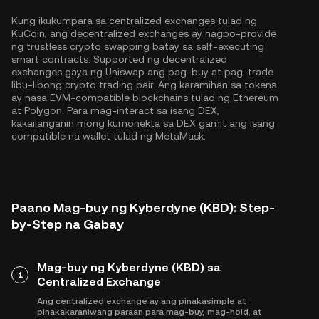
Kung ikukumpara sa centralized exchanges tulad ng
KuCoin, ang decentralized exchanges ay nagpo-provide
ng trustless crypto swapping batay sa self-executing
smart contracts. Supported ng decentralized
exchanges gaya ng Uniswap ang pag-buy at pag-trade
libu-libong crypto trading pair. Ang karamihan sa tokens
ay nasa EVM-compatible blockchains tulad ng
Ethereum
at
Polygon
. Para mag-interact sa isang DEX,
kakailanganin mong kumonekta sa DEX gamit ang isang
compatible na wallet tulad ng MetaMask.
Paano Mag-buy ng Kyberdyne (KBD): Step-
by-Step na Gabay
Mag-buy ng Kyberdyne (KBD) sa
1
Centralized Exchange
Ang centralized exchange ay ang pinakasimple at
pinakakaraniwang paraan para mag-buy, mag-hold, at