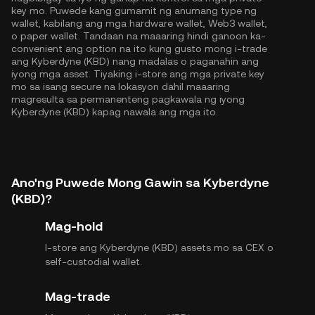
key mo. Puwede kang gumamit ng anumang type ng
wallet, kabilang ang mga hardware wallet, Web3 wallet,
o paper wallet. Tandaan na maaaring hindi ganoon ka-
convenient ang option na ito kung gusto mong i-trade
ang Kyberdyne (KBD) nang madalas o paganahin ang
iyong mga asset. Tiyaking i-store ang mga private key
mo sa isang secure na lokasyon dahil maaaring
magresulta sa permanenteng pagkawala ng iyong
Kyberdyne (KBD) kapag nawala ang mga ito.
Ano'ng Puwede Mong Gawin sa Kyberdyne
(KBD)?
Mag-hold
I-store ang Kyberdyne (KBD) assets mo sa CEX o
self-custodial wallet.
Mag-trade