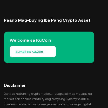
Paano Mag-buy ng Iba Pang Crypto Asset
Welcome sa KuCoin
Sumali sa KuCoin
Disclaimer
Dahil sa nature ng crypto market, napapailalim sa mataas na
market risk at price volatility ang presyo ng Kyberdyne (KBD).
Inirerekomenda namin na mag-invest ka lang sa mga digital