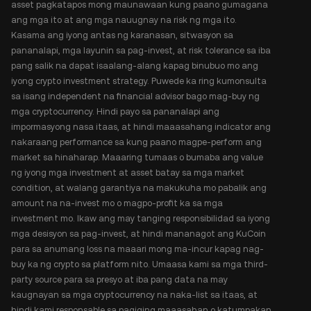
asset pagkatapos mong maunawaan kung paano gumagana
ang mga ito at ang mga nauugnay na risk ng mga ito.
Kasama ang iyong antas ng karanasan, sitwasyon sa
pananalapi, mga layunin sa pag-invest, at risk tolerance sa iba
pang salik na dapat isaalang-alang kapag binubuo mo ang
iyong crypto investment strategy. Puwede ka ring kumonsulta
sa isang independent na financial advisor bago mag-buy ng
mga cryptocurrency. Hindi payo sa pananalapi ang
impormasyong nasa itaas, at hindi maaasahang indicator ang
nakaraang performance sa kung paano magpe-perform ang
market sa hinaharap. Maaaring tumaas o bumaba ang value
ng iyong mga investment at asset batay sa mga market
condition, at walang garantiya na makukuha mo pabalik ang
amount na na-invest mo o magpo-profit ka sa mga
investment mo. Ikaw ang may tanging responsibilidad sa iyong
mga desisyon sa pag-invest, at hindi mananagot ang KuCoin
para sa anumang loss na maaari mong ma-incur kapag nag-
buy ka ng crypto sa platform nito. Umaasa kami sa mga third-
party source para sa presyo at iba pang data na may
kaugnayan sa mga cryptocurrency na naka-list sa itaas, at
hindi kami responsable sa pagiging maaasahan o katumpakan