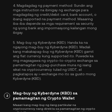
4.
Magdagdag ng payment method:
Sundin ang
mga instruction na ibinigay ng exchange para
magdagdag ng credit/debit card, bank account, o
ibang supported na payment method. Maaaring
iba-iba depende sa mga requirement sa security
ng iyong bank ang impormasyong kailangan mong
ibigay.
5.
Mag-buy ng Kyberdyne (KBD):
Handa ka na
ngayong mag-buy ng Kyberdyne (KBD). Madali
kang makakapag-buy ng Kyberdyne (KBD) gamit
ang fiat currency kung supported ito. Puwede ka
ring magsagawa ng crypto-to-crypto exchange sa
pamamagitan ng pag-purchase muna ng isang
sikat na cryptocurrency tulad ng
USDT
, at
pagkatapos ay i-exchange mo ito sa gusto mong
Kyberdyne (KBD).
Mag-buy ng Kyberdyne (KBD) sa
2
pamamagitan ng Crypto Wallet
Maaari kang mag-buy ng ilang partikular na
cryptocurrency nang direkta sa pamamagitan ng crypto