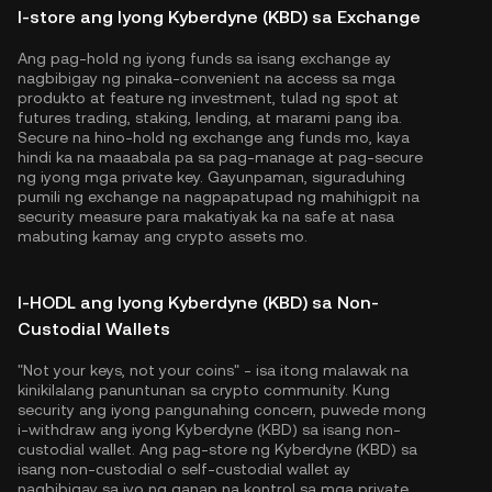
I-store ang Iyong Kyberdyne (KBD) sa Exchange
Ang pag-hold ng iyong funds sa isang exchange ay
nagbibigay ng pinaka-convenient na access sa mga
produkto at feature ng investment, tulad ng spot at
futures trading, staking, lending, at marami pang iba.
Secure na hino-hold ng exchange ang funds mo, kaya
hindi ka na maaabala pa sa pag-manage at pag-secure
ng iyong mga private key. Gayunpaman, siguraduhing
pumili ng exchange na nagpapatupad ng mahihigpit na
security measure para makatiyak ka na safe at nasa
mabuting kamay ang crypto assets mo.
I-HODL ang Iyong Kyberdyne (KBD) sa Non-
Custodial Wallets
"Not your keys, not your coins" - isa itong malawak na
kinikilalang panuntunan sa crypto community. Kung
security ang iyong pangunahing concern, puwede mong
i-withdraw ang iyong Kyberdyne (KBD) sa isang non-
custodial wallet. Ang pag-store ng Kyberdyne (KBD) sa
isang non-custodial o self-custodial wallet ay
nagbibigay sa iyo ng ganap na kontrol sa mga private