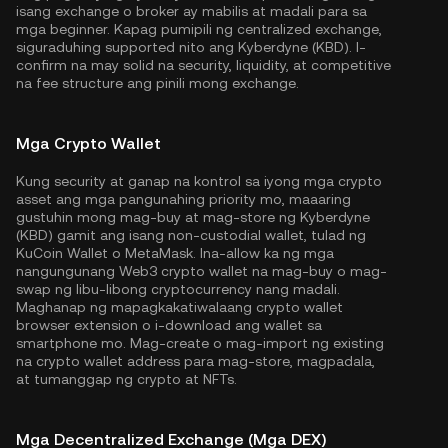
isang exchange o broker ay mabilis at madali para sa
mga beginner. Kapag pumipili ng centralized exchange,
siguraduhing supported nito ang Kyberdyne (KBD). I-
confirm na may solid na security, liquidity, at competitive
na fee structure ang pinili mong exchange.
Mga Crypto Wallet
Kung security at ganap na kontrol sa iyong mga crypto
asset ang mga pangunahing priority mo, maaaring
gustuhin mong mag-buy at mag-store ng Kyberdyne
(KBD) gamit ang isang non-custodial wallet, tulad ng
KuCoin Wallet
o MetaMask. Ina-allow ka ng mga
nangungunang Web3 crypto wallet na mag-buy o mag-
swap ng libu-libong cryptocurrency nang madali.
Maghanap ng mapagkakatiwalaang crypto wallet
browser extension o i-download ang wallet sa
smartphone mo. Mag-create o mag-import ng existing
na crypto wallet address para mag-store, magpadala,
at tumanggap ng crypto at NFTs.
Mga Decentralized Exchange (Mga DEX)