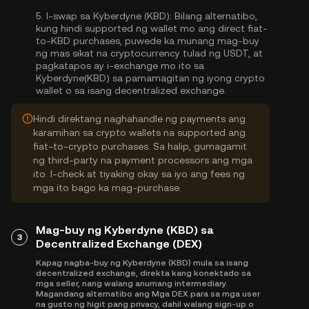
5.
I-swap sa Kyberdyne (KBD):
Bilang alternatibo,
kung hindi supported ng wallet mo ang direct fiat-
to-KBD purchases, puwede ka munang mag-buy
ng mas sikat na cryptocurrency tulad ng USDT, at
pagkatapos ay i-exchange mo ito sa
Kyberdyne(KBD) sa pamamagitan ng iyong crypto
wallet o sa isang decentralized exchange.
Hindi direktang naghahandle ng payments ang
karamihan sa crypto wallets na supported ang
fiat-to-crypto purchases. Sa halip, gumagamit
ng third-party na payment processors ang mga
ito. I-check at tiyaking okay sa iyo ang fees ng
mga ito bago ka mag-purchase.
Mag-buy ng Kyberdyne (KBD) sa
3
Decentralized Exchange (DEX)
Kapag nagba-buy ng Kyberdyne (KBD) mula sa isang
decentralized exchange, direkta kang konektado sa
mga seller, nang walang anumang intermediary.
Magandang alternatibo ang Mga DEX para sa mga user
na gusto ng higit pang privacy, dahil walang sign-up o