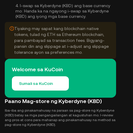
4.
I-swap sa Kyberdyne (KBD) ang base currency
mo:
Handa ka na ngayong i-swap sa Kyberdyne
(KBD) ang iyong mga base currency.
Tiyaking may sapat kang blockchain native
tokens, tulad ng ETH sa Ethereum blockchain,
para pambayad sa transaction fees. Bigyang-
pansin din ang slippage at i-adjust ang slippage
tolerance ayon sa preferences mo.
Welcome sa KuCoin
Sumali sa KuCoin
Paano Mag-store ng Kyberdyne (KBD)
Iba-iba ang pinakamahusay na paraan sa pag-store ng Kyberdyne
(KBD) batay sa mga pangangailangan at kagustuhan mo. I-review
ang pros at cons para mahanap ang pinakamahusay na method sa
pag-store ng Kyberdyne (KBD).