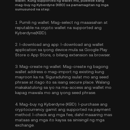
wallet. Kung supported ng wallet mo, puwede kang
mag-buy ng Kyberdyne (KBD) sa pamamagitan ng mga
sumusunod na step:
1.
Pumili ng wallet:
Mag-select ng maaasahan at
reputable na crypto wallet na supported ang
Kyberdyne(KBD).
2.
I-download ang app:
I-download ang wallet
application sa iyong device mula sa Google Play
Store o App Store, o bilang extension sa browser.
3.
Mag-create ng wallet:
Mag-create ng bagong
wallet address o mag-import ng existing kung
mayroon ka na. Siguraduhing isulat mo ang seed
phrase at itago ito sa isang secure place. Walang
makakatulong sa iyo na ma-access ang wallet mo
kapag mawala mo ang iyong seed phrase.
4.
Mag-buy ng Kyberdyne (KBD):
I-purchase ang
cryptocurrency gamit ang supported na payment
method. I-check ang mga fee, dahil maaaring mas
mataas ang mga ito kaysa sa sinisingil ng mga
exchange.