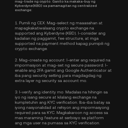
mag-trade ng crypto. Ganito ka makaka-buy ng
Kyberdyne(KBD) sa pamamagitan ng centralized
exchange:
1.
Pumili ng CEX:
Mag-select ng maaasahan at
mapagkakatiwalaang crypto exchange na
supported ang Kyberdyne (KBD). I-consider ang
kadalian ng paggamit, fee structure, at mga
supported na payment method kapag pumipili ng
crypto exchange.
2.
Mag-create ng account:
I-enter ang required na
impormasyon at mag-set ng secure password. I-
enable ang
2FA gamit ang Google Authenticator
at
iba pang security setting para magdagdag ng
extra layer ng security sa account mo.
3.
I-verify ang identity mo:
Madalas na hihingin sa
iyo ng isang secure at kilalang exchange na
kumpletuhin ang
KYC verification
. Iba-iba batay sa
iyong nasyonalidad at rehiyon ang impormasyong
required para sa KYC. Magkakaroon ng access sa
mas maraming feature at serbisyo sa platform
ang mga user na pumasa sa KYC verification.