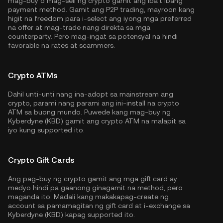
mag-buy o mag-sell ng crypto gamit ang iba't ibang
payment method. Gamit ang P2P trading, mayroon kang
higit na freedom para i-select ang iyong mga preferred
na offer at mag-trade nang direkta sa mga
counterparty. Pero mag-ingat sa potensyal na hindi
favorable na rates at scammers.
Crypto ATMs
Dahil unti-unti nang ina-adopt sa mainstream ang
crypto, parami nang parami ang ini-install na crypto
ATM sa buong mundo. Puwede kang mag-buy ng
Kyberdyne (KBD) gamit ang crypto ATM na malapit sa
iyo kung supported ito.
Crypto Gift Cards
Ang pag-buy ng crypto gamit ang mga gift card ay
medyo hindi pa gaanong ginagamit na method, pero
maganda ito. Madali kang makakapag-create ng
account sa pamamagitan ng gift card at i-exchange sa
Kyberdyne (KBD) kapag supported ito.