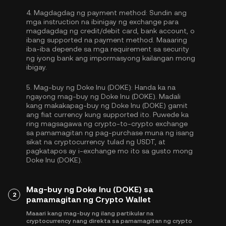
4.
Magdagdag ng payment method:
Sundin ang
mga instruction na ibinigay ng exchange para
magdagdag ng credit/debit card, bank account, o
ibang supported na payment method. Maaaring
iba-iba depende sa mga requirement sa security
ng iyong bank ang impormasyong kailangan mong
ibigay.
5.
Mag-buy ng Doke Inu (DOKE):
Handa ka na
ngayong mag-buy ng Doke Inu (DOKE). Madali
kang makakapag-buy ng Doke Inu (DOKE) gamit
ang fiat currency kung supported ito. Puwede ka
ring magsagawa ng crypto-to-crypto exchange
sa pamamagitan ng pag-purchase muna ng isang
sikat na cryptocurrency tulad ng
USDT
, at
pagkatapos ay i-exchange mo ito sa gusto mong
Doke Inu (DOKE).
Mag-buy ng Doke Inu (DOKE) sa
2
pamamagitan ng Crypto Wallet
Maaari kang mag-buy ng ilang partikular na
cryptocurrency nang direkta sa pamamagitan ng crypto