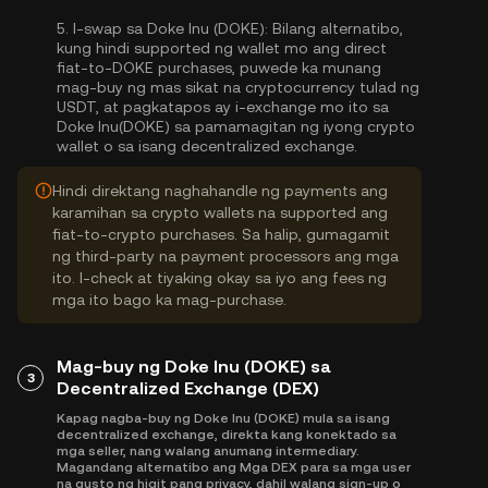
5.
I-swap sa Doke Inu (DOKE):
Bilang alternatibo,
kung hindi supported ng wallet mo ang direct
fiat-to-DOKE purchases, puwede ka munang
mag-buy ng mas sikat na cryptocurrency tulad ng
USDT, at pagkatapos ay i-exchange mo ito sa
Doke Inu(DOKE) sa pamamagitan ng iyong crypto
wallet o sa isang decentralized exchange.
Hindi direktang naghahandle ng payments ang
karamihan sa crypto wallets na supported ang
fiat-to-crypto purchases. Sa halip, gumagamit
ng third-party na payment processors ang mga
ito. I-check at tiyaking okay sa iyo ang fees ng
mga ito bago ka mag-purchase.
Mag-buy ng Doke Inu (DOKE) sa
3
Decentralized Exchange (DEX)
Kapag nagba-buy ng Doke Inu (DOKE) mula sa isang
decentralized exchange, direkta kang konektado sa
mga seller, nang walang anumang intermediary.
Magandang alternatibo ang Mga DEX para sa mga user
na gusto ng higit pang privacy, dahil walang sign-up o