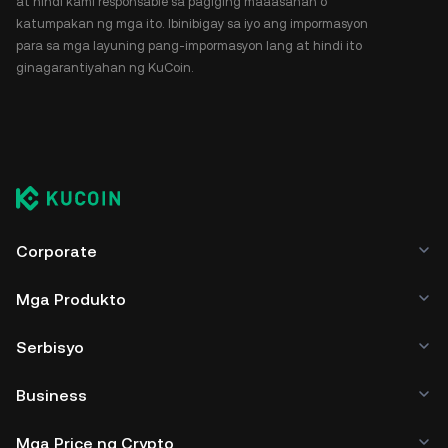
at hindi kami responsable sa pagiging maaasahan o
katumpakan ng mga ito. Ibinibigay sa iyo ang impormasyon
para sa mga layuning pang-impormasyon lang at hindi ito
ginagarantiyahan ng KuCoin.
Corporate
Mga Produkto
Serbisyo
Business
Mga Price ng Crypto