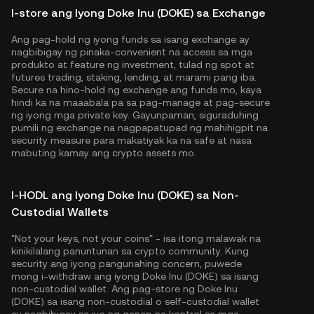
I-store ang Iyong Doke Inu (DOKE) sa Exchange
Ang pag-hold ng iyong funds sa isang exchange ay
nagbibigay ng pinaka-convenient na access sa mga
produkto at feature ng investment, tulad ng spot at
futures trading, staking, lending, at marami pang iba.
Secure na hino-hold ng exchange ang funds mo, kaya
hindi ka na maaabala pa sa pag-manage at pag-secure
ng iyong mga private key. Gayunpaman, siguraduhing
pumili ng exchange na nagpapatupad ng mahihigpit na
security measure para makatiyak ka na safe at nasa
mabuting kamay ang crypto assets mo.
I-HODL ang Iyong Doke Inu (DOKE) sa Non-
Custodial Wallets
"Not your keys, not your coins" - isa itong malawak na
kinikilalang panuntunan sa crypto community. Kung
security ang iyong pangunahing concern, puwede
mong i-withdraw ang iyong Doke Inu (DOKE) sa isang
non-custodial wallet. Ang pag-store ng Doke Inu
(DOKE) sa isang non-custodial o self-custodial wallet