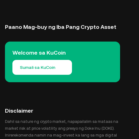
Paano Mag-buy ng Iba Pang Crypto Asset
Welcome sa KuCoin
Sumali sa KuCoin
Disclaimer
Dahil sa nature ng crypto market, napapailalim sa mataas na
market risk at price volatility ang presyo ng Doke Inu (DOKE).
Inirerekomenda namin na mag-invest ka lang sa mga digital