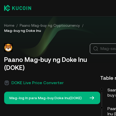
Home
/
Paano Mag-buy ng Cryptocurrency
/
Mag-buy ng Doke Inu
Mag-sea
Paano Mag-buy ng Doke Inu
(DOKE)
Table
DOKE Live Price Converter
Saa
buy 
Mag-log In para Mag-buy Doke Inu(DOKE)
Paa
Inu 