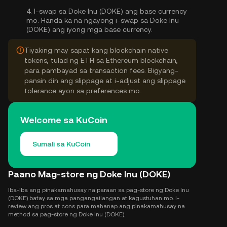
4.
I-swap sa Doke Inu (DOKE) ang base currency
mo:
Handa ka na ngayong i-swap sa Doke Inu
(DOKE) ang iyong mga base currency.
Tiyaking may sapat kang blockchain native
tokens, tulad ng ETH sa Ethereum blockchain,
para pambayad sa transaction fees. Bigyang-
pansin din ang slippage at i-adjust ang slippage
tolerance ayon sa preferences mo.
Welcome sa KuCoin
Sumali sa KuCoin
Paano Mag-store ng Doke Inu (DOKE)
Iba-iba ang pinakamahusay na paraan sa pag-store ng Doke Inu
(DOKE) batay sa mga pangangailangan at kagustuhan mo. I-
review ang pros at cons para mahanap ang pinakamahusay na
method sa pag-store ng Doke Inu (DOKE).