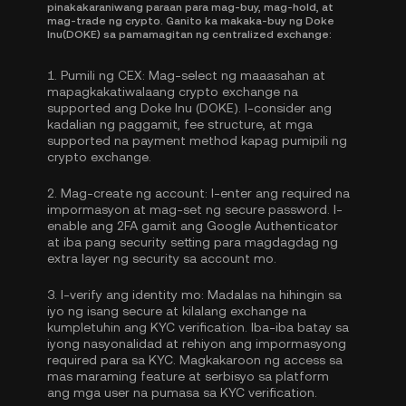
pinakakaraniwang paraan para mag-buy, mag-hold, at
mag-trade ng crypto. Ganito ka makaka-buy ng Doke
Inu(DOKE) sa pamamagitan ng centralized exchange:
1.
Pumili ng CEX:
Mag-select ng maaasahan at
mapagkakatiwalaang crypto exchange na
supported ang Doke Inu (DOKE). I-consider ang
kadalian ng paggamit, fee structure, at mga
supported na payment method kapag pumipili ng
crypto exchange.
2.
Mag-create ng account:
I-enter ang required na
impormasyon at mag-set ng secure password. I-
enable ang
2FA gamit ang Google Authenticator
at iba pang security setting para magdagdag ng
extra layer ng security sa account mo.
3.
I-verify ang identity mo:
Madalas na hihingin sa
iyo ng isang secure at kilalang exchange na
kumpletuhin ang
KYC verification
. Iba-iba batay sa
iyong nasyonalidad at rehiyon ang impormasyong
required para sa KYC. Magkakaroon ng access sa
mas maraming feature at serbisyo sa platform
ang mga user na pumasa sa KYC verification.