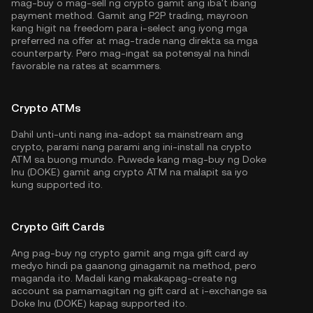
mag-buy o mag-sell ng crypto gamit ang iba't ibang
payment method. Gamit ang P2P trading, mayroon
kang higit na freedom para i-select ang iyong mga
preferred na offer at mag-trade nang direkta sa mga
counterparty. Pero mag-ingat sa potensyal na hindi
favorable na rates at scammers.
Crypto ATMs
Dahil unti-unti nang ina-adopt sa mainstream ang
crypto, parami nang parami ang ini-install na crypto
ATM sa buong mundo. Puwede kang mag-buy ng Doke
Inu (DOKE) gamit ang crypto ATM na malapit sa iyo
kung supported ito.
Crypto Gift Cards
Ang pag-buy ng crypto gamit ang mga gift card ay
medyo hindi pa gaanong ginagamit na method, pero
maganda ito. Madali kang makakapag-create ng
account sa pamamagitan ng gift card at i-exchange sa
Doke Inu (DOKE) kapag supported ito.