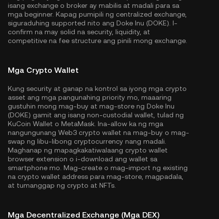
isang exchange o broker ay mabilis at madali para sa
mga beginner. Kapag pumipili ng centralized exchange,
siguraduhing supported nito ang Doke Inu (DOKE). I-
confirm na may solid na security, liquidity, at
competitive na fee structure ang pinili mong exchange.
Mga Crypto Wallet
Kung security at ganap na kontrol sa iyong mga crypto
asset ang mga pangunahing priority mo, maaaring
gustuhin mong mag-buy at mag-store ng Doke Inu
(DOKE) gamit ang isang non-custodial wallet, tulad ng
KuCoin Wallet
o MetaMask. Ina-allow ka ng mga
nangungunang Web3 crypto wallet na mag-buy o mag-
swap ng libu-libong cryptocurrency nang madali.
Maghanap ng mapagkakatiwalaang crypto wallet
browser extension o i-download ang wallet sa
smartphone mo. Mag-create o mag-import ng existing
na crypto wallet address para mag-store, magpadala,
at tumanggap ng crypto at NFTs.
Mga Decentralized Exchange (Mga DEX)