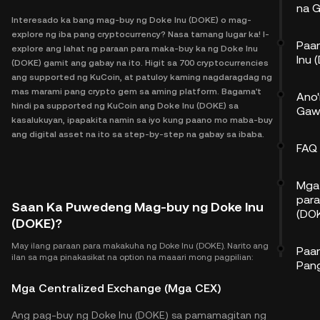
na 
Interesado ka bang mag-buy ng Doke Inu (DOKE) o mag-
explore ng iba pang cryptocurrency? Nasa tamang lugar ka! I-
Paa
explore ang lahat ng paraan para maka-buy ka ng Doke Inu
Inu 
(DOKE) gamit ang gabay na ito. Higit sa 700 cryptocurrencies
ang supported ng KuCoin, at patuloy kaming nagdaragdag ng
mas marami pang crypto gem sa aming platform. Bagama't
Ano
hindi pa supported ng KuCoin ang Doke Inu (DOKE) sa
Gawi
kasalukuyan, ipapakita namin sa iyo kung paano mo maba-buy
ang digital asset na ito sa step-by-step na gabay sa ibaba.
FAQ
Mga 
para
Saan Ka Puwedeng Mag-buy ng Doke Inu
(DO
(DOKE)?
May ilang paraan para makakuha ng Doke Inu (DOKE). Narito ang
Paa
ilan sa mga pinakasikat na option na maaari mong pagpilian:
Pan
Mga Centralized Exchange (Mga CEX)
Ang pag-buy ng Doke Inu (DOKE) sa pamamagitan ng