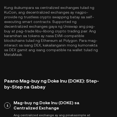
Kung ikukumpara sa centralized exchanges tulad ng
KuCoin, ang decentralized exchanges ay nagpo-
provide ng trustless crypto swapping batay sa self-
executing smart contracts. Supported ng
decentralized exchanges gaya ng Uniswap ang pag-
buy at pag-trade libu-libong crypto trading pair. Ang
karamihan sa tokens ay nasa EVM-compatible
blockchains tulad ng
Ethereum
at
Polygon
. Para mag-
interact sa isang DEX, kakailanganin mong kumonekta
sa DEX gamit ang isang compatible na wallet tulad ng
MetaMask.
Paano Mag-buy ng Doke Inu (DOKE): Step-
by-Step na Gabay
Mag-buy ng Doke Inu (DOKE) sa
1
Centralized Exchange
Ang centralized exchange ay ang pinakasimple at