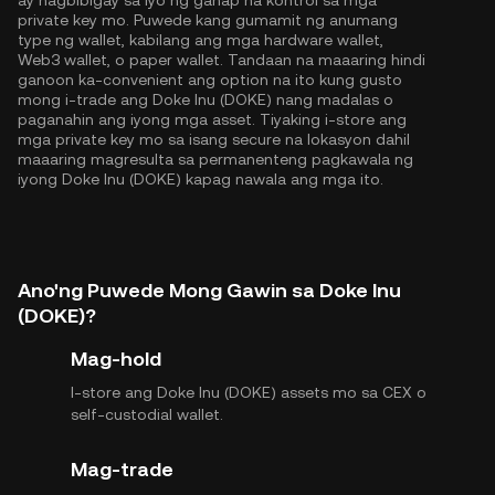
ay nagbibigay sa iyo ng ganap na kontrol sa mga
private key mo. Puwede kang gumamit ng anumang
type ng wallet, kabilang ang mga hardware wallet,
Web3 wallet, o paper wallet. Tandaan na maaaring hindi
ganoon ka-convenient ang option na ito kung gusto
mong i-trade ang Doke Inu (DOKE) nang madalas o
paganahin ang iyong mga asset. Tiyaking i-store ang
mga private key mo sa isang secure na lokasyon dahil
maaaring magresulta sa permanenteng pagkawala ng
iyong Doke Inu (DOKE) kapag nawala ang mga ito.
Ano'ng Puwede Mong Gawin sa Doke Inu
(DOKE)?
Mag-hold
I-store ang Doke Inu (DOKE) assets mo sa CEX o
self-custodial wallet.
Mag-trade