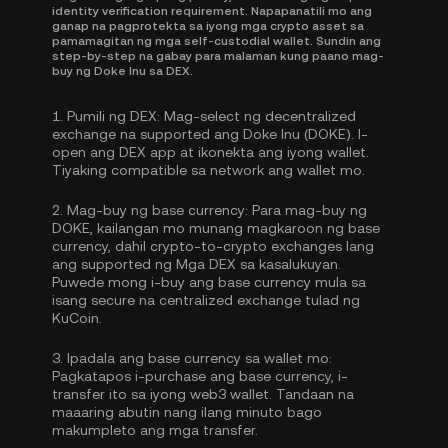
identity verification requirement. Napapanatili mo ang
ganap na pagprotekta sa iyong mga crypto asset sa
pamamagitan ng mga self-custodial wallet. Sundin ang
step-by-step na gabay para malaman kung paano mag-
buy ng Doke Inu sa DEX.
1.
Pumili ng DEX:
Mag-select ng decentralized
exchange na supported ang Doke Inu (DOKE). I-
open ang DEX app at ikonekta ang iyong wallet.
Tiyaking compatible sa network ang wallet mo.
2.
Mag-buy ng base currency:
Para mag-buy ng
DOKE, kailangan mo munang magkaroon ng base
currency, dahil crypto-to-crypto exchanges lang
ang supported ng Mga DEX sa kasalukuyan.
Puwede mong
i-buy ang base currency
mula sa
isang secure na centralized exchange tulad ng
KuCoin.
3.
Ipadala ang base currency sa wallet mo:
Pagkatapos i-purchase ang base currency, i-
transfer ito sa iyong web3 wallet. Tandaan na
maaaring abutin nang ilang minuto bago
makumpleto ang mga transfer.