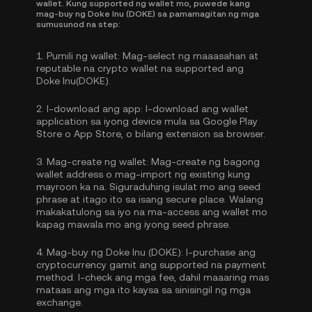
wallet. Kung supported ng wallet mo, puwede kang
mag-buy ng Doke Inu (DOKE) sa pamamagitan ng mga
sumusunod na step:
1.
Pumili ng wallet:
Mag-select ng maaasahan at
reputable na crypto wallet na supported ang
Doke Inu(DOKE).
2.
I-download ang app:
I-download ang wallet
application sa iyong device mula sa Google Play
Store o App Store, o bilang extension sa browser.
3.
Mag-create ng wallet:
Mag-create ng bagong
wallet address o mag-import ng existing kung
mayroon ka na. Siguraduhing isulat mo ang seed
phrase at itago ito sa isang secure place. Walang
makakatulong sa iyo na ma-access ang wallet mo
kapag mawala mo ang iyong seed phrase.
4.
Mag-buy ng Doke Inu (DOKE):
I-purchase ang
cryptocurrency gamit ang supported na payment
method. I-check ang mga fee, dahil maaaring mas
mataas ang mga ito kaysa sa sinisingil ng mga
exchange.