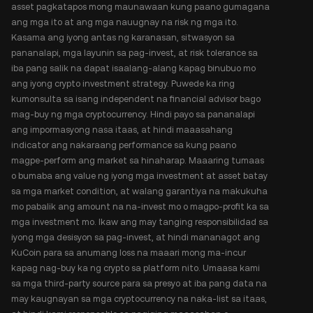
asset pagkatapos mong maunawaan kung paano gumagana
ang mga ito at ang mga nauugnay na risk ng mga ito.
Kasama ang iyong antas ng karanasan, sitwasyon sa
pananalapi, mga layunin sa pag-invest, at risk tolerance sa
iba pang salik na dapat isaalang-alang kapag binubuo mo
ang iyong crypto investment strategy. Puwede ka ring
kumonsulta sa isang independent na financial advisor bago
mag-buy ng mga cryptocurrency. Hindi payo sa pananalapi
ang impormasyong nasa itaas, at hindi maaasahang
indicator ang nakaraang performance sa kung paano
magpe-perform ang market sa hinaharap. Maaaring tumaas
o bumaba ang value ng iyong mga investment at asset batay
sa mga market condition, at walang garantiya na makukuha
mo pabalik ang amount na na-invest mo o magpo-profit ka sa
mga investment mo. Ikaw ang may tanging responsibilidad sa
iyong mga desisyon sa pag-invest, at hindi mananagot ang
KuCoin para sa anumang loss na maaari mong ma-incur
kapag nag-buy ka ng crypto sa platform nito. Umaasa kami
sa mga third-party source para sa presyo at iba pang data na
may kaugnayan sa mga cryptocurrency na naka-list sa itaas,