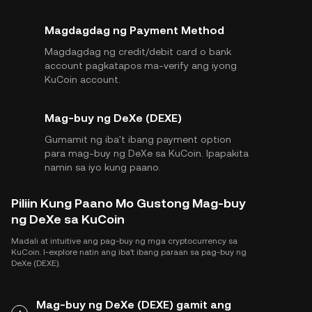
Magdagdag ng Payment Method
Magdagdag ng credit/debit card o bank
account pagkatapos ma-verify ang iyong
KuCoin account.
Mag-buy ng DeXe (DEXE)
Gumamit ng iba't ibang payment option
para mag-buy ng DeXe sa KuCoin. Ipapakita
namin sa iyo kung paano.
Piliin Kung Paano Mo Gustong Mag-buy
ng DeXe sa KuCoin
Madali at intuitive ang pag-buy ng mga cryptocurrency sa
KuCoin. I-explore natin ang iba't ibang paraan sa pag-buy ng
DeXe (DEXE).
Mag-buy ng DeXe (DEXE) gamit ang