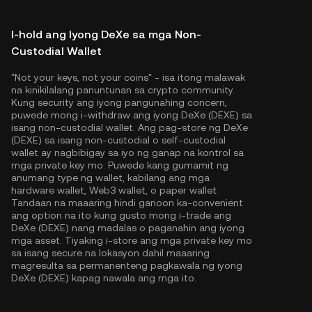
I-hold ang Iyong DeXe sa mga Non-
Custodial Wallet
"Not your keys, not your coins" - isa itong malawak
na kinikilalang panuntunan sa crypto community.
Kung security ang iyong pangunahing concern,
puwede mong i-withdraw ang iyong DeXe (DEXE) sa
isang non-custodial wallet. Ang pag-store ng DeXe
(DEXE) sa isang non-custodial o self-custodial
wallet ay nagbibigay sa iyo ng ganap na kontrol sa
mga private key mo. Puwede kang gumamit ng
anumang type ng wallet, kabilang ang mga
hardware wallet, Web3 wallet, o paper wallet.
Tandaan na maaaring hindi ganoon ka-convenient
ang option na ito kung gusto mong i-trade ang
DeXe (DEXE) nang madalas o paganahin ang iyong
mga asset. Tiyaking i-store ang mga private key mo
sa isang secure na lokasyon dahil maaaring
magresulta sa permanenteng pagkawala ng iyong
DeXe (DEXE) kapag nawala ang mga ito.