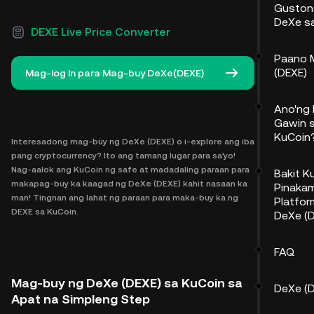
Guston
DeXe s
DEXE Live Price Converter
Paano 
(DEXE)
Mag-log In para Mag-buy DeXe(DEXE)
Ano'ng
Gawin s
KuCoin
Interesadong mag-buy ng DeXe (DEXE) o i-explore ang iba
pang cryptocurrency? Ito ang tamang lugar para sa'yo!
Nag-aalok ang KuCoin ng safe at madadaling paraan para
Bakit K
makapag-buy ka kaagad ng DeXe (DEXE) kahit nasaan ka
Pinaka
man! Tingnan ang lahat ng paraan para maka-buy ka ng
Platfor
DEXE sa KuCoin.
DeXe (
FAQ
Mag-buy ng DeXe (DEXE) sa KuCoin sa
DeXe (D
Apat na Simpleng Step