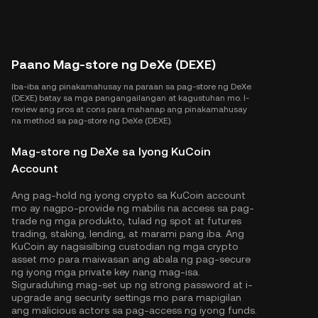
Paano Mag-store ng DeXe (DEXE)
Iba-iba ang pinakamahusay na paraan sa pag-store ng DeXe
(DEXE) batay sa mga pangangailangan at kagustuhan mo. I-
review ang pros at cons para mahanap ang pinakamahusay
na method sa pag-store ng DeXe (DEXE).
Mag-store ng DeXe sa Iyong KuCoin
Account
Ang pag-hold ng iyong crypto sa KuCoin account
mo ay nagpo-provide ng mabilis na access sa pag-
trade ng mga produkto, tulad ng spot at futures
trading, staking, lending, at marami pang iba. Ang
KuCoin ay nagsisilbing custodian ng mga crypto
asset mo para maiwasan ang abala ng pag-secure
ng iyong mga private key nang mag-isa.
Siguraduhing mag-set up ng strong password at i-
upgrade ang security settings mo para mapigilan
ang malicious actors sa pag-access ng iyong funds.