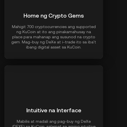
Home ng Crypto Gems
Mahigit 700 cryptocurrencies ang supported
ng KuCoin at ito ang pinakamahusay na
place para mahanap ang susunod na crypto
gem. Mag-buy ng DeXe at i-trade ito sa iba't
ibang digital asset sa KuCoin.
Intuitive na Interface
Mabilis at madali ang pag-buy ng DeXe
(DEXE) sa KuCoin, salamat sa aming intuitive