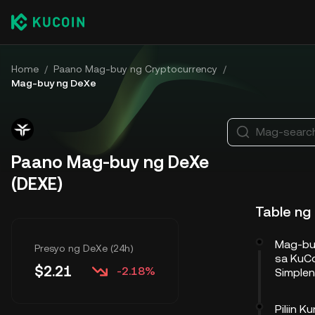
Home
/
Paano Mag-buy ng Cryptocurrency
/
Mag-buy ng DeXe
Mag-search
Paano Mag-buy ng DeXe
(DEXE)
Table ng
Mag-bu
Presyo ng DeXe (24h)
sa KuCo
$
2.21
-2.18%
Simple
Piliin 