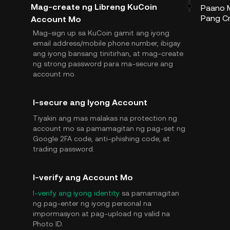
Mag-create ng Libreng KuCoin
Paano 
Pang C
Account Mo
Mag-sign up sa KuCoin gamit ang iyong
email address/mobile phone number, ibigay
ang iyong bansang tinitirhan, at mag-create
ng strong password para ma-secure ang
account mo.
I-secure ang Iyong Account
Tiyakin ang mas malakas na protection ng
account mo sa pamamagitan ng pag-set ng
Google 2FA code, anti-phishing code, at
trading password.
I-verify ang Account Mo
I-verify ang iyong identity
sa pamamagitan
ng pag-enter ng iyong personal na
impormasyon at pag-upload ng valid na
Photo ID.