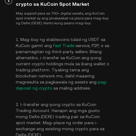
1
crypto sa KuCoin Spot Market
May support para sa 700+ digital assets, ang KuCoin
spot market ay ang pinakasikat na place para mag-buy
ng DeXe (DEXE). Narito kung paano mag-buy:
1. Mag-buy ng stablecoins tulad ng USDT sa
KuCoin gamit ang
Fast Trade
service, P2P, o sa
pamamagitan ng third-party sellers. Bilang
alternatibo, i-transfer sa KuCoin ang iyong
current crypto holdings mula sa ibang wallet o
trading platform. Tiyaking tama ang
blockchain network mo, dahil maaaring
magresulta sa pagkawala ng assets ang
pag-
deposit ng crypto
sa maling address.
2. I-transfer ang iyong crypto sa KuCoin
Trading Account. Hanapin ang mga gusto
mong DeXe (DEXE) trading pair sa KuCoin
spot market. Mag-place ng order para i-
exchange ang existing mong crypto para sa
DeXe (DEXE).