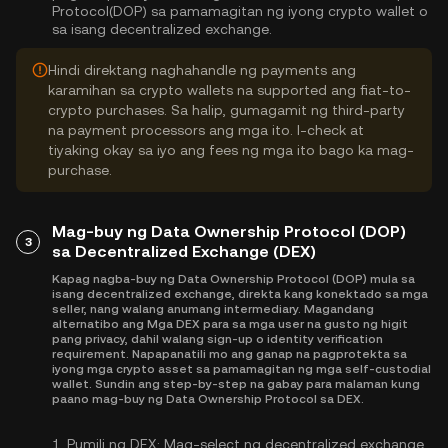
Protocol(DOP) sa pamamagitan ng iyong crypto wallet o
sa isang decentralized exchange.
Hindi direktang naghahandle ng payments ang
karamihan sa crypto wallets na supported ang fiat-to-
crypto purchases. Sa halip, gumagamit ng third-party
na payment processors ang mga ito. I-check at
tiyaking okay sa iyo ang fees ng mga ito bago ka mag-
purchase.
Mag-buy ng Data Ownership Protocol (DOP)
3
sa Decentralized Exchange (DEX)
Kapag nagba-buy ng Data Ownership Protocol (DOP) mula sa
isang decentralized exchange, direkta kang konektado sa mga
seller, nang walang anumang intermediary. Magandang
alternatibo ang Mga DEX para sa mga user na gusto ng higit
pang privacy, dahil walang sign-up o identity verification
requirement. Napapanatili mo ang ganap na pagprotekta sa
iyong mga crypto asset sa pamamagitan ng mga self-custodial
wallet. Sundin ang step-by-step na gabay para malaman kung
paano mag-buy ng Data Ownership Protocol sa DEX.
1.
Pumili ng DEX:
Mag-select ng decentralized exchange