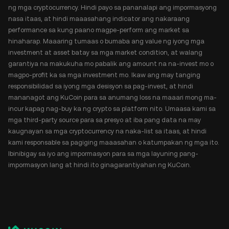
ng mga cryptocurrency. Hindi payo sa pananalapi ang impormasyong
nasa itaas, at hindi maaasahang indicator ang nakaraang
performance sa kung paano magpe-perform ang market sa
hinaharap. Maaaring tumaas o bumaba ang value ng iyong mga
investment at asset batay sa mga market condition, at walang
garantiya na makukuha mo pabalik ang amount na na-invest mo o
magpo-profit ka sa mga investment mo. Ikaw ang may tanging
responsibilidad sa iyong mga desisyon sa pag-invest, at hindi
mananagot ang KuCoin para sa anumang loss na maaari mong ma-
incur kapag nag-buy ka ng crypto sa platform nito. Umaasa kami sa
mga third-party source para sa presyo at iba pang data na may
kaugnayan sa mga cryptocurrency na naka-list sa itaas, at hindi
kami responsable sa pagiging maaasahan o katumpakan ng mga ito.
Ibinibigay sa iyo ang impormasyon para sa mga layuning pang-
impormasyon lang at hindi ito ginagarantiyahan ng KuCoin.