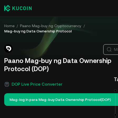
Home
/
Paano Mag-buy ng Cryptocurrency
/
Mag-buy ng Data Ownership Protocol
M
Paano Mag-buy ng Data Ownership
Protocol (DOP)
T
DOP Live Price Converter
Mag-log In para Mag-buy Data Ownership Protocol(DOP)