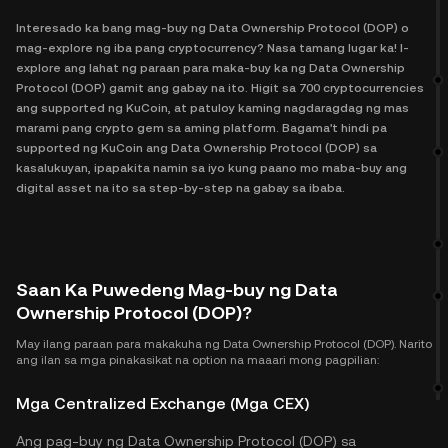
Interesado ka bang mag-buy ng Data Ownership Protocol (DOP) o
mag-explore ng iba pang cryptocurrency? Nasa tamang lugar ka! I-
explore ang lahat ng paraan para maka-buy ka ng Data Ownership
Protocol (DOP) gamit ang gabay na ito. Higit sa 700 cryptocurrencies
ang supported ng KuCoin, at patuloy kaming nagdaragdag ng mas
marami pang crypto gem sa aming platform. Bagama't hindi pa
supported ng KuCoin ang Data Ownership Protocol (DOP) sa
kasalukuyan, ipapakita namin sa iyo kung paano mo maba-buy ang
digital asset na ito sa step-by-step na gabay sa ibaba.
Saan Ka Puwedeng Mag-buy ng Data
Ownership Protocol (DOP)?
May ilang paraan para makakuha ng Data Ownership Protocol (DOP). Narito
ang ilan sa mga pinakasikat na option na maaari mong pagpilian:
Mga Centralized Exchange (Mga CEX)
Ang pag-buy ng Data Ownership Protocol (DOP) sa