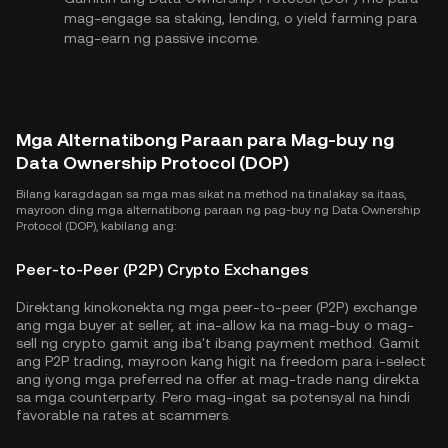
mag-engage sa staking, lending, o yield farming para
mag-earn ng passive income.
Mga Alternatibong Paraan para Mag-buy ng
Data Ownership Protocol (DOP)
Bilang karagdagan sa mga mas sikat na method na tinalakay sa itaas,
mayroon ding mga alternatibong paraan ng pag-buy ng Data Ownership
Protocol (DOP), kabilang ang:
Peer-to-Peer (P2P) Crypto Exchanges
Direktang kinokonekta ng mga peer-to-peer (P2P) exchange
ang mga buyer at seller, at ina-allow ka na mag-buy o mag-
sell ng crypto gamit ang iba't ibang payment method. Gamit
ang P2P trading, mayroon kang higit na freedom para i-select
ang iyong mga preferred na offer at mag-trade nang direkta
sa mga counterparty. Pero mag-ingat sa potensyal na hindi
favorable na rates at scammers.