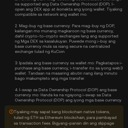
na supported ang Data Ownership Protocol (DOP). I-
open ang DEX app at ikonekta ang iyong wallet. Tiyaking
compatible sa network ang wallet mo.
2.
Mag-buy ng base currency:
Para mag-buy ng DOP,
kailangan mo munang magkaroon ng base currency,
dahil crypto-to-crypto exchanges lang ang supported
ng Mga DEX sa kasalukuyan. Puwede mong
i-buy ang
base currency
mula sa isang secure na centralized
exchange tulad ng KuCoin.
3.
Ipadala ang base currency sa wallet mo:
Pagkatapos i-
purchase ang base currency, i-transfer ito sa iyong web3
wallet. Tandaan na maaaring abutin nang ilang minuto
bago makumpleto ang mga transfer.
4.
I-swap sa Data Ownership Protocol (DOP) ang base
currency mo:
Handa ka na ngayong i-swap sa Data
Ownership Protocol (DOP) ang iyong mga base currency.
Tiyaking may sapat kang blockchain native tokens,
tulad ng ETH sa Ethereum blockchain, para pambayad
sa transaction fees. Bigyang-pansin din ang slippage