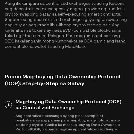
Kung ikukumpara sa centralized exchanges tulad ng KuCoin,
ang decentralized exchanges ay nagpo-provide ng trustless
crypto swapping batay sa self-executing smart contracts.
Supported ng decentralized exchanges gaya ng Uniswap ang
pag-buy at pag-trade libu-libong crypto trading pair. Ang
karamihan sa tokens ay nasa EVM-compatible blockchains
tulad ng
Ethereum
at
Polygon
. Para mag-interact sa isang
DEX, kakailanganin mong kumonekta sa DEX gamit ang isang
compatible na wallet tulad ng MetaMask.
Paano Mag-buy ng Data Ownership Protocol
(DOP): Step-by-Step na Gabay
Mag-buy ng Data Ownership Protocol (DOP)
1
sa Centralized Exchange
Ang centralized exchange ay ang pinakasimple at
pinakakaraniwang paraan para mag-buy, mag-hold, at mag-
trade ng crypto. Ganito ka makaka-buy ng Data Ownership
Protocol(DOP) sa pamamagitan ng centralized exchange: