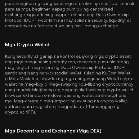
pamamagitan ng isang exchange o broker ay mabilis at madali
para sa mga beginner. Kapag pumipili ng centralized
exchange, siguraduhing supported nito ang Data Ownership
Protocol (DOP). I-confirm na may solid na security, liquidity, at
competitive na fee structure ang pinili mong exchange.
Mga Crypto Wallet
Kung security at ganap na kontrol sa iyong mga crypto asset
ang mga pangunahing priority mo, maaaring gustuhin mong
mag-buy at mag-store ng Data Ownership Protocol (DOP)
gamit ang isang non-custodial wallet, tulad ng
KuCoin Wallet
o MetaMask. Ina-allow ka ng mga nangungunang Web3 crypto
wallet na mag-buy o mag-swap ng libu-libong cryptocurrency
nang madali. Maghanap ng mapagkakatiwalaang crypto wallet
browser extension o i-download ang wallet sa smartphone
mo. Mag-create o mag-import ng existing na crypto wallet
address para mag-store, magpadala, at tumanggap ng
crypto at NFTs.
Mga Decentralized Exchange (Mga DEX)