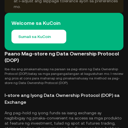
at i-adjust ang slippage tolerance ayon sa preferences
mo.
Welcome sa KuCoin
Sumali sa KuCoin
Paano Mag-store ng Data Ownership Protocol
(DOP)
Iba-iba ang pinakamahusay na paraan sa pag-store ng Data Ownership
Protocol (DOP) batay sa mga pangangailangan at kagustuhan mo. I-review
ang pros at cons para mahanap ang pinakamahusay na method sa pag-
store ng Data Ownership Protocol (DOP).
I-store ang Iyong Data Ownership Protocol (DOP) sa
Exchange
Ang pag-hold ng iyong funds sa isang exchange ay
nagbibigay ng pinaka-convenient na access sa mga produkto
at feature ng investment, tulad ng spot at futures trading,