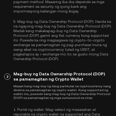
payment method. Maaaring iba-iba depende sa mga
requirement sa security ng iyong bank ang
impormasyong kailangan mong ibigay.
5.
Mag-buy ng Data Ownership Protocol (DOP):
Handa ka
na ngayong mag-buy ng Data Ownership Protocol (DOP).
Madali kang makakapag-buy ng Data Ownership
Protocol (DOP) gamit ang fiat currency kung supported
ito. Puwede ka ring magsagawa ng crypto-to-crypto
exchange sa pamamagitan ng pag-purchase muna ng
isang sikat na cryptocurrency tulad ng
USDT
, at
pagkatapos ay i-exchange mo ito sa gusto mong Data
Ownership Protocol (DOP).
Mag-buy ng Data Ownership Protocol (DOP)
2
sa pamamagitan ng Crypto Wallet
Maaari kang mag-buy ng ilang partikular na cryptocurrency nang
direkta sa pamamagitan ng crypto wallet. Kung supported ng
wallet mo, puwede kang mag-buy ng Data Ownership Protocol
(DOP) sa pamamagitan ng mga sumusunod na step:
1.
Pumili ng wallet:
Mag-select ng maaasahan at
reputable na crypto wallet na supported ang Data