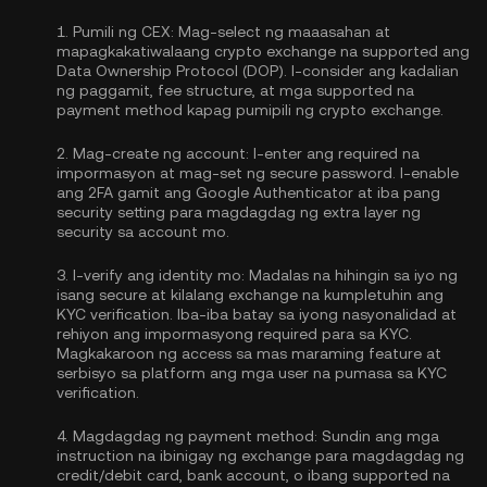
1.
Pumili ng CEX:
Mag-select ng maaasahan at
mapagkakatiwalaang crypto exchange na supported ang
Data Ownership Protocol (DOP). I-consider ang kadalian
ng paggamit, fee structure, at mga supported na
payment method kapag pumipili ng crypto exchange.
2.
Mag-create ng account:
I-enter ang required na
impormasyon at mag-set ng secure password. I-enable
ang
2FA gamit ang Google Authenticator
at iba pang
security setting para magdagdag ng extra layer ng
security sa account mo.
3.
I-verify ang identity mo:
Madalas na hihingin sa iyo ng
isang secure at kilalang exchange na kumpletuhin ang
KYC verification
. Iba-iba batay sa iyong nasyonalidad at
rehiyon ang impormasyong required para sa KYC.
Magkakaroon ng access sa mas maraming feature at
serbisyo sa platform ang mga user na pumasa sa KYC
verification.
4.
Magdagdag ng payment method:
Sundin ang mga
instruction na ibinigay ng exchange para magdagdag ng
credit/debit card, bank account, o ibang supported na