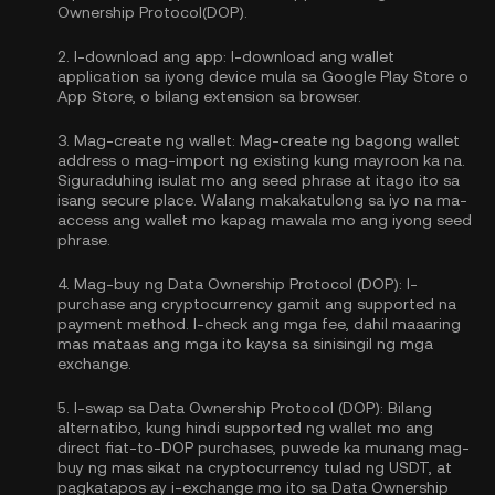
Ownership Protocol(DOP).
2.
I-download ang app:
I-download ang wallet
application sa iyong device mula sa Google Play Store o
App Store, o bilang extension sa browser.
3.
Mag-create ng wallet:
Mag-create ng bagong wallet
address o mag-import ng existing kung mayroon ka na.
Siguraduhing isulat mo ang seed phrase at itago ito sa
isang secure place. Walang makakatulong sa iyo na ma-
access ang wallet mo kapag mawala mo ang iyong seed
phrase.
4.
Mag-buy ng Data Ownership Protocol (DOP):
I-
purchase ang cryptocurrency gamit ang supported na
payment method. I-check ang mga fee, dahil maaaring
mas mataas ang mga ito kaysa sa sinisingil ng mga
exchange.
5.
I-swap sa Data Ownership Protocol (DOP):
Bilang
alternatibo, kung hindi supported ng wallet mo ang
direct fiat-to-DOP purchases, puwede ka munang mag-
buy ng mas sikat na cryptocurrency tulad ng USDT, at
pagkatapos ay i-exchange mo ito sa Data Ownership