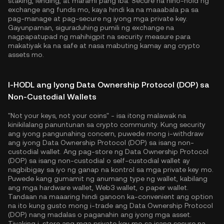
staking, lending, at marami pang iba. Secure na hino-hold ng
exchange ang funds mo, kaya hindi ka na maaabala pa sa
pag-manage at pag-secure ng iyong mga private key.
Gayunpaman, siguraduhing pumili ng exchange na
nagpapatupad ng mahihigpit na security measure para
makatiyak ka na safe at nasa mabuting kamay ang crypto
assets mo.
I-HODL ang Iyong Data Ownership Protocol (DOP) sa
Non-Custodial Wallets
"Not your keys, not your coins" - isa itong malawak na
kinikilalang panuntunan sa crypto community. Kung security
ang iyong pangunahing concern, puwede mong i-withdraw
ang iyong Data Ownership Protocol (DOP) sa isang non-
custodial wallet. Ang pag-store ng Data Ownership Protocol
(DOP) sa isang non-custodial o self-custodial wallet ay
nagbibigay sa iyo ng ganap na kontrol sa mga private key mo.
Puwede kang gumamit ng anumang type ng wallet, kabilang
ang mga hardware wallet, Web3 wallet, o paper wallet.
Tandaan na maaaring hindi ganoon ka-convenient ang option
na ito kung gusto mong i-trade ang Data Ownership Protocol
(DOP) nang madalas o paganahin ang iyong mga asset.
Tiyaking i-store ang mga private key mo sa isang secure na