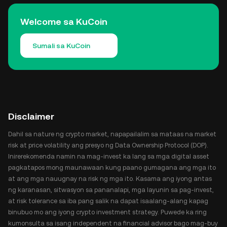
Welcome sa KuCoin
Sumali sa KuCoin
Disclaimer
Dahil sa nature ng crypto market, napapailalim sa mataas na market
risk at price volatility ang presyo ng Data Ownership Protocol (DOP).
Inirerekomenda namin na mag-invest ka lang sa mga digital asset
pagkatapos mong maunawaan kung paano gumagana ang mga ito
at ang mga nauugnay na risk ng mga ito. Kasama ang iyong antas
ng karanasan, sitwasyon sa pananalapi, mga layunin sa pag-invest,
at risk tolerance sa iba pang salik na dapat isaalang-alang kapag
binubuo mo ang iyong crypto investment strategy. Puwede ka ring
kumonsulta sa isang independent na financial advisor bago mag-buy