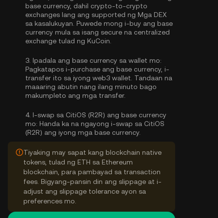
base currency, dahil crypto-to-crypto
exchanges lang ang supported ng Mga DEX
sa kasalukuyan. Puwede mong
i-buy ang base
currency
mula sa isang secure na centralized
exchange tulad ng KuCoin.
3.
Ipadala ang base currency sa wallet mo:
Pagkatapos i-purchase ang base currency, i-
transfer ito sa iyong web3 wallet. Tandaan na
maaaring abutin nang ilang minuto bago
makumpleto ang mga transfer.
4.
I-swap sa CitiOS (R2R) ang base currency
mo:
Handa ka na ngayong i-swap sa CitiOS
(R2R) ang iyong mga base currency.
Tiyaking may sapat kang blockchain native
tokens, tulad ng ETH sa Ethereum
blockchain, para pambayad sa transaction
fees. Bigyang-pansin din ang slippage at i-
adjust ang slippage tolerance ayon sa
preferences mo.