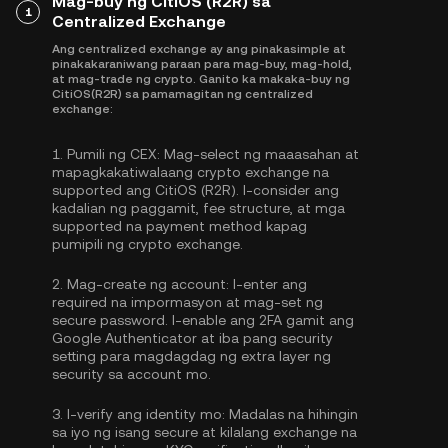
Mag-buy ng CitiOS (R2R) sa
1
Centralized Exchange
Ang centralized exchange ay ang pinakasimple at
pinakakaraniwang paraan para mag-buy, mag-hold,
at mag-trade ng crypto. Ganito ka makaka-buy ng
CitiOS(R2R) sa pamamagitan ng centralized
exchange:
1.
Pumili ng CEX:
Mag-select ng maaasahan at
mapagkakatiwalaang crypto exchange na
supported ang CitiOS (R2R). I-consider ang
kadalian ng paggamit, fee structure, at mga
supported na payment method kapag
pumipili ng crypto exchange.
2.
Mag-create ng account:
I-enter ang
required na impormasyon at mag-set ng
secure password. I-enable ang
2FA gamit ang
Google Authenticator
at iba pang security
setting para magdagdag ng extra layer ng
security sa account mo.
3.
I-verify ang identity mo:
Madalas na hihingin
sa iyo ng isang secure at kilalang exchange na