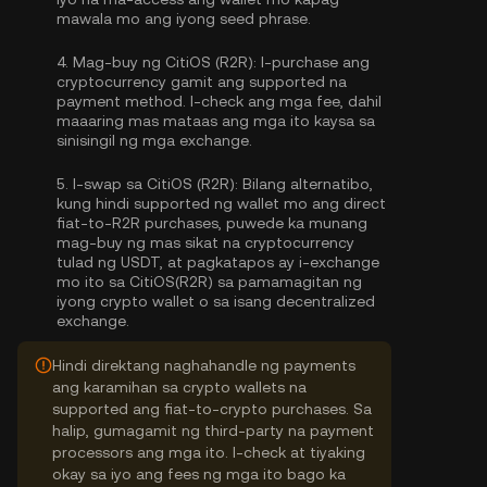
mawala mo ang iyong seed phrase.
4.
Mag-buy ng CitiOS (R2R):
I-purchase ang
cryptocurrency gamit ang supported na
payment method. I-check ang mga fee, dahil
maaaring mas mataas ang mga ito kaysa sa
sinisingil ng mga exchange.
5.
I-swap sa CitiOS (R2R):
Bilang alternatibo,
kung hindi supported ng wallet mo ang direct
fiat-to-R2R purchases, puwede ka munang
mag-buy ng mas sikat na cryptocurrency
tulad ng USDT, at pagkatapos ay i-exchange
mo ito sa CitiOS(R2R) sa pamamagitan ng
iyong crypto wallet o sa isang decentralized
exchange.
Hindi direktang naghahandle ng payments
ang karamihan sa crypto wallets na
supported ang fiat-to-crypto purchases. Sa
halip, gumagamit ng third-party na payment
processors ang mga ito. I-check at tiyaking
okay sa iyo ang fees ng mga ito bago ka