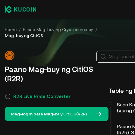
Home
/
Paano Mag-buy ng Cryptocurrency
/
Mag-buy ng CitiOS
Mag-search
Paano Mag-buy ng CitiOS
(R2R)
Table ng
R2R Live Price Converter
Saan K
buy ng 
Mag-log In para Mag-buy CitiOS(R2R)
Paano M
(R2R): 