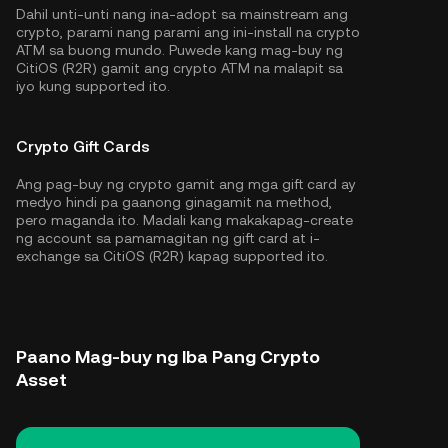
Dahil unti-unti nang ina-adopt sa mainstream ang
crypto, parami nang parami ang ini-install na crypto
ATM sa buong mundo. Puwede kang mag-buy ng
CitiOS (R2R) gamit ang crypto ATM na malapit sa
iyo kung supported ito.
Crypto Gift Cards
Ang pag-buy ng crypto gamit ang mga gift card ay
medyo hindi pa gaanong ginagamit na method,
pero maganda ito. Madali kang makakapag-create
ng account sa pamamagitan ng gift card at i-
exchange sa CitiOS (R2R) kapag supported ito.
Paano Mag-buy ng Iba Pang Crypto
Asset