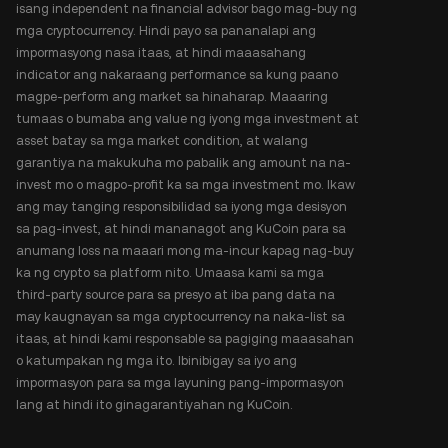
isang independent na financial advisor bago mag-buy ng
mga cryptocurrency. Hindi payo sa pananalapi ang
impormasyong nasa itaas, at hindi maaasahang
indicator ang nakaraang performance sa kung paano
magpe-perform ang market sa hinaharap. Maaaring
tumaas o bumaba ang value ng iyong mga investment at
asset batay sa mga market condition, at walang
garantiya na makukuha mo pabalik ang amount na na-
invest mo o magpo-profit ka sa mga investment mo. Ikaw
ang may tanging responsibilidad sa iyong mga desisyon
sa pag-invest, at hindi mananagot ang KuCoin para sa
anumang loss na maaari mong ma-incur kapag nag-buy
ka ng crypto sa platform nito. Umaasa kami sa mga
third-party source para sa presyo at iba pang data na
may kaugnayan sa mga cryptocurrency na naka-list sa
itaas, at hindi kami responsable sa pagiging maaasahan
o katumpakan ng mga ito. Ibinibigay sa iyo ang
impormasyon para sa mga layuning pang-impormasyon
lang at hindi ito ginagarantiyahan ng KuCoin.