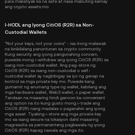
para makatiyak ka na safe at nasa mabuting kamay
ang crypto assets mo.
I-HODL ang Iyong CitiOS (R2R) sa Non-
Custodial Wallets
"Not your keys, not your coins" - isa itong malawak
na kinikilalang panuntunan sa crypto community.
Kung security ang iyong pangunahing concern,
puwede mong i-withdraw ang iyong CitiOS (R2R) sa
isang non-custodial wallet. Ang pag-store ng
CitiOS (R2R) sa isang non-custodial o self-
custodial wallet ay nagbibigay sa iyo ng ganap na
kontrol sa mga private key mo. Puwede kang
gumamit ng anumang type ng wallet, kabilang ang
mga hardware wallet, Web3 wallet, o paper wallet.
Tandaan na maaaring hindi ganoon ka-convenient
ang option na ito kung gusto mong i-trade ang
CitiOS (R2R) nang madalas o paganahin ang iyong
mga asset. Tiyaking i-store ang mga private key
mo sa isang secure na lokasyon dahil maaaring
magresulta sa permanenteng pagkawala ng iyong
CitiOS (R2R) kapag nawala ang mga ito.