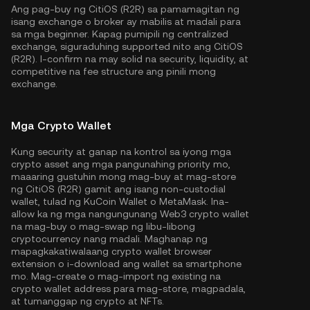
Ang pag-buy ng CitiOS (R2R) sa pamamagitan ng
isang exchange o broker ay mabilis at madali para
sa mga beginner. Kapag pumipili ng centralized
exchange, siguraduhing supported nito ang CitiOS
(R2R). I-confirm na may solid na security, liquidity, at
competitive na fee structure ang pinili mong
exchange.
Mga Crypto Wallet
Kung security at ganap na kontrol sa iyong mga
crypto asset ang mga pangunahing priority mo,
maaaring gustuhin mong mag-buy at mag-store
ng CitiOS (R2R) gamit ang isang non-custodial
wallet, tulad ng
KuCoin Wallet
o MetaMask. Ina-
allow ka ng mga nangungunang Web3 crypto wallet
na mag-buy o mag-swap ng libu-libong
cryptocurrency nang madali. Maghanap ng
mapagkakatiwalaang crypto wallet browser
extension o i-download ang wallet sa smartphone
mo. Mag-create o mag-import ng existing na
crypto wallet address para mag-store, magpadala,
at tumanggap ng crypto at NFTs.