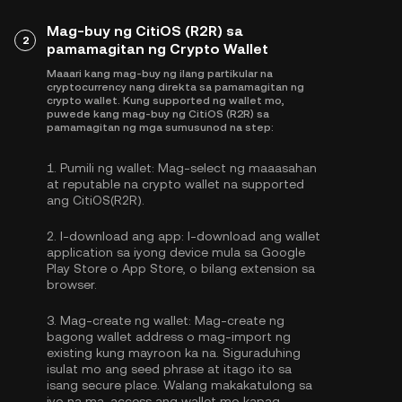
Mag-buy ng CitiOS (R2R) sa
2
pamamagitan ng Crypto Wallet
Maaari kang mag-buy ng ilang partikular na
cryptocurrency nang direkta sa pamamagitan ng
crypto wallet. Kung supported ng wallet mo,
puwede kang mag-buy ng CitiOS (R2R) sa
pamamagitan ng mga sumusunod na step:
1.
Pumili ng wallet:
Mag-select ng maaasahan
at reputable na crypto wallet na supported
ang CitiOS(R2R).
2.
I-download ang app:
I-download ang wallet
application sa iyong device mula sa Google
Play Store o App Store, o bilang extension sa
browser.
3.
Mag-create ng wallet:
Mag-create ng
bagong wallet address o mag-import ng
existing kung mayroon ka na. Siguraduhing
isulat mo ang seed phrase at itago ito sa
isang secure place. Walang makakatulong sa
iyo na ma-access ang wallet mo kapag