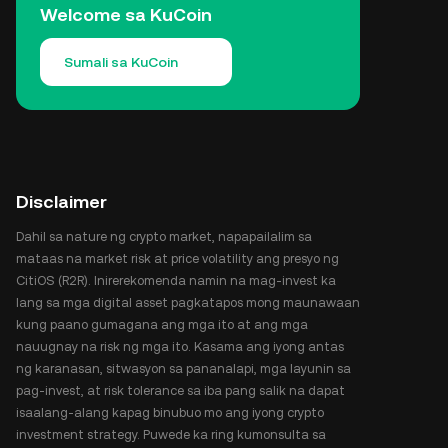
Welcome sa KuCoin
Sumali sa KuCoin
Disclaimer
Dahil sa nature ng crypto market, napapailalim sa
mataas na market risk at price volatility ang presyo ng
CitiOS (R2R). Inirerekomenda namin na mag-invest ka
lang sa mga digital asset pagkatapos mong maunawaan
kung paano gumagana ang mga ito at ang mga
nauugnay na risk ng mga ito. Kasama ang iyong antas
ng karanasan, sitwasyon sa pananalapi, mga layunin sa
pag-invest, at risk tolerance sa iba pang salik na dapat
isaalang-alang kapag binubuo mo ang iyong crypto
investment strategy. Puwede ka ring kumonsulta sa