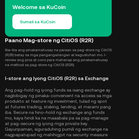
Welcome sa KuCoin
Sumali sa KuCoin
Paano Mag-store ng CitiOS (R2R)
Iba-iba ang pinakamahusay na paraan sa pag-store ng CitiOS
(R2R) batay sa mga pangangailangan at kagustuhan mo. I-
review ang pros at cons para mahanap ang pinakamahusay
na method sa pag-store ng CitiOS (R2R).
I-store ang Iyong CitiOS (R2R) sa Exchange
Ang pag-hold ng iyong funds sa isang exchange ay
nagbibigay ng pinaka-convenient na access sa mga
produkto at feature ng investment, tulad ng spot
at futures trading, staking, lending, at marami pang
iba. Secure na hino-hold ng exchange ang funds
mo, kaya hindi ka na maaabala pa sa pag-manage
at pag-secure ng iyong mga private key.
Gayunpaman, siguraduhing pumili ng exchange na
nagpapatupad ng mahihigpit na security measure