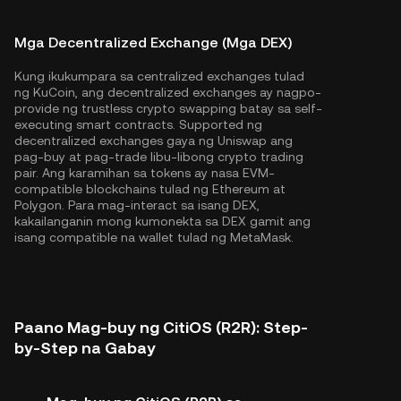
Mga Decentralized Exchange (Mga DEX)
Kung ikukumpara sa centralized exchanges tulad
ng KuCoin, ang decentralized exchanges ay nagpo-
provide ng trustless crypto swapping batay sa self-
executing smart contracts. Supported ng
decentralized exchanges gaya ng Uniswap ang
pag-buy at pag-trade libu-libong crypto trading
pair. Ang karamihan sa tokens ay nasa EVM-
compatible blockchains tulad ng
Ethereum
at
Polygon
. Para mag-interact sa isang DEX,
kakailanganin mong kumonekta sa DEX gamit ang
isang compatible na wallet tulad ng MetaMask.
Paano Mag-buy ng CitiOS (R2R): Step-
by-Step na Gabay