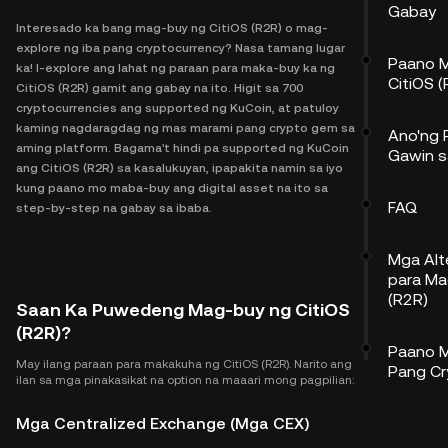
Gabay
Interesado ka bang mag-buy ng CitiOS (R2R) o mag-
explore ng iba pang cryptocurrency? Nasa tamang lugar
Paano M
ka! I-explore ang lahat ng paraan para maka-buy ka ng
CitiOS (
CitiOS (R2R) gamit ang gabay na ito. Higit sa 700
cryptocurrencies ang supported ng KuCoin, at patuloy
kaming nagdaragdag ng mas marami pang crypto gem sa
Ano'ng
aming platform. Bagama't hindi pa supported ng KuCoin
Gawin s
ang CitiOS (R2R) sa kasalukuyan, ipapakita namin sa iyo
kung paano mo maba-buy ang digital asset na ito sa
FAQ
step-by-step na gabay sa ibaba.
Mga Alt
para Ma
(R2R)
Saan Ka Puwedeng Mag-buy ng CitiOS
(R2R)?
Paano M
May ilang paraan para makakuha ng CitiOS (R2R). Narito ang
Pang Cr
ilan sa mga pinakasikat na option na maaari mong pagpilian:
Mga Centralized Exchange (Mga CEX)