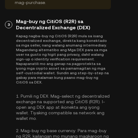
mag-purchase.
Mag-buy ng CitiOS (R2R) sa
3
Decentralized Exchange (DEX)
Kapag nagba-buy ng CitiOS (R2R) mula sa isang
decentralized exchange, direkta kang konektado
sa mga seller, nang walang anumang intermediary.
Magandang alternatibo ang Mga DEX para sa mga
user na gusto ng higit pang privacy, dahil walang
sign-up o identity verification requirement.
Napapanatili mo ang ganap na pagprotekta sa
iyong mga crypto asset sa pamamagitan ng mga
self-custodial wallet. Sundin ang step-by-step na
gabay para malaman kung paano mag-buy ng
CitiOS sa DEX.
1.
Pumili ng DEX:
Mag-select ng decentralized
exchange na supported ang CitiOS (R2R). I-
open ang DEX app at ikonekta ang iyong
wallet. Tiyaking compatible sa network ang
wallet mo.
2.
Mag-buy ng base currency:
Para mag-buy
ng R2R, kailangan mo munang magkaroon ng