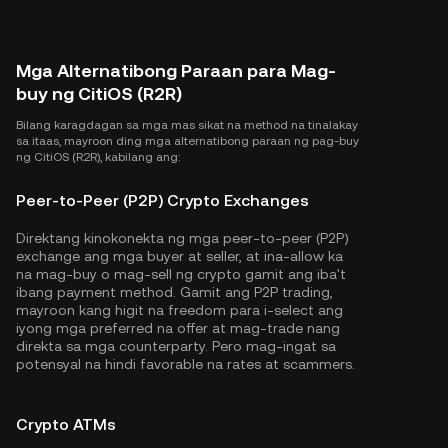
Mga Alternatibong Paraan para Mag-
buy ng CitiOS (R2R)
Bilang karagdagan sa mga mas sikat na method na tinalakay
sa itaas, mayroon ding mga alternatibong paraan ng pag-buy
ng CitiOS (R2R), kabilang ang:
Peer-to-Peer (P2P) Crypto Exchanges
Direktang kinokonekta ng mga peer-to-peer (P2P)
exchange ang mga buyer at seller, at ina-allow ka
na mag-buy o mag-sell ng crypto gamit ang iba't
ibang payment method. Gamit ang P2P trading,
mayroon kang higit na freedom para i-select ang
iyong mga preferred na offer at mag-trade nang
direkta sa mga counterparty. Pero mag-ingat sa
potensyal na hindi favorable na rates at scammers.
Crypto ATMs