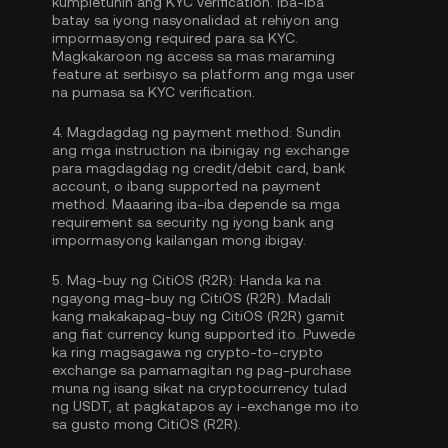
kumpletuhin ang
KYC verification
. Iba-iba
batay sa iyong nasyonalidad at rehiyon ang
impormasyong required para sa KYC.
Magkakaroon ng access sa mas maraming
feature at serbisyo sa platform ang mga user
na pumasa sa KYC verification.
4.
Magdagdag ng payment method:
Sundin
ang mga instruction na ibinigay ng exchange
para magdagdag ng credit/debit card, bank
account, o ibang supported na payment
method. Maaaring iba-iba depende sa mga
requirement sa security ng iyong bank ang
impormasyong kailangan mong ibigay.
5.
Mag-buy ng CitiOS (R2R):
Handa ka na
ngayong mag-buy ng CitiOS (R2R). Madali
kang makakapag-buy ng CitiOS (R2R) gamit
ang fiat currency kung supported ito. Puwede
ka ring magsagawa ng crypto-to-crypto
exchange sa pamamagitan ng pag-purchase
muna ng isang sikat na cryptocurrency tulad
ng
USDT
, at pagkatapos ay i-exchange mo ito
sa gusto mong CitiOS (R2R).