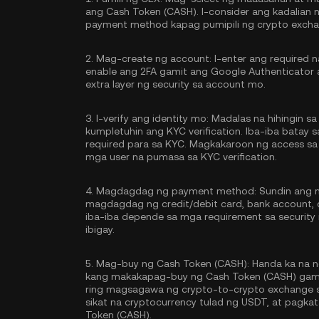
ang Cash Token (CASH). I-consider ang kadalian 
payment method kapag pumipili ng crypto excha
2.
Mag-create ng account:
I-enter ang required 
enable ang
2FA gamit ang Google Authenticator
extra layer ng security sa account mo.
3.
I-verify ang identity mo:
Madalas na hihingin sa 
kumpletuhin ang
KYC verification
. Iba-iba batay
required para sa KYC. Magkakaroon ng access sa
mga user na pumasa sa KYC verification.
4.
Magdagdag ng payment method:
Sundin ang m
magdagdag ng credit/debit card, bank account,
iba-iba depende sa mga requirement sa securit
ibigay.
5.
Mag-buy ng Cash Token (CASH):
Handa ka na n
kang makakapag-buy ng Cash Token (CASH) gamit
ring magsagawa ng crypto-to-crypto exchange 
sikat na cryptocurrency tulad ng
USDT
, at pagka
Token (CASH).