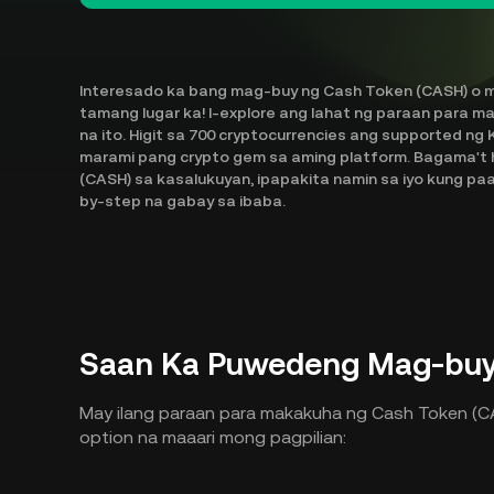
Interesado ka bang mag-buy ng Cash Token (CASH) o m
tamang lugar ka! I-explore ang lahat ng paraan para 
na ito. Higit sa 700 cryptocurrencies ang supported n
marami pang crypto gem sa aming platform. Bagama't 
(CASH) sa kasalukuyan, ipapakita namin sa iyo kung pa
by-step na gabay sa ibaba.
Saan Ka Puwedeng Mag-buy
May ilang paraan para makakuha ng Cash Token (CAS
option na maaari mong pagpilian: