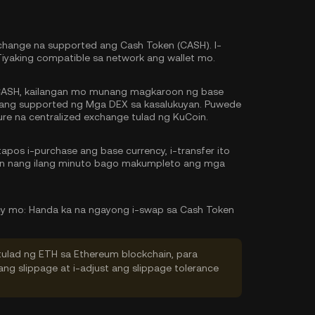
change na supported ang Cash Token (CASH). I-
Tiyaking compatible sa network ang wallet mo.
ASH, kailangan mo munang magkaroon ng base
g ang supported ng Mga DEX sa kasalukuyan. Puwede
re na centralized exchange tulad ng KuCoin.
pos i-purchase ang base currency, i-transfer ito
tin nang ilang minuto bago makumpleto ang mga
cy mo:
Handa ka na ngayong i-swap sa Cash Token
tulad ng ETH sa Ethereum blockchain, para
ng slippage at i-adjust ang slippage tolerance