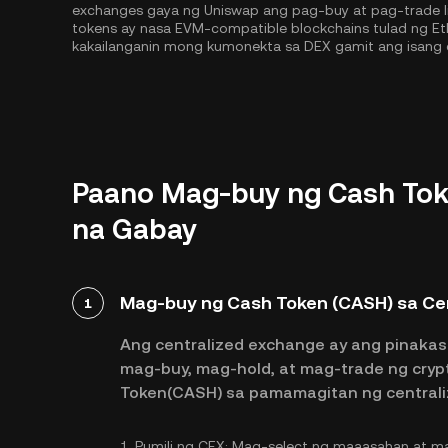
exchanges gaya ng Uniswap ang pag-buy at pag-trade lib
tokens ay nasa EVM-compatible blockchains tulad ng
Et
kakailanganin mong kumonekta sa DEX gamit ang isang 
Paano Mag-buy ng Cash Tok
na Gabay
Mag-buy ng Cash Token (CASH) sa Ce
1
Ang centralized exchange ay ang pinakas
mag-buy, mag-hold, at mag-trade ng cryp
Token(CASH) sa pamamagitan ng centrali
1.
Pumili ng CEX:
Mag-select ng maaasahan at ma