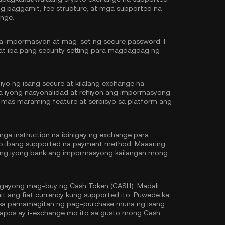
ng paggamit, fee structure, at mga supported na
nge.
na impormasyon at mag-set ng secure password. I-
at iba pang security setting para magdagdag ng
iyo ng isang secure at kilalang exchange na
 sa iyong nasyonalidad at rehiyon ang impormasyong
 mas maraming feature at serbisyo sa platform ang
ga instruction na ibinigay ng exchange para
 o ibang supported na payment method. Maaaring
y ng iyong bank ang impormasyong kailangan mong
gayong mag-buy ng Cash Token (CASH). Madali
 ang fiat currency kung supported ito. Puwede ka
sa pamamagitan ng pag-purchase muna ng isang
tapos ay i-exchange mo ito sa gusto mong Cash