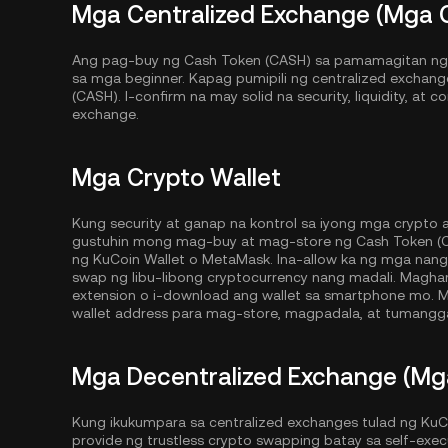
Mga Centralized Exchange (Mga 
Ang pag-buy ng Cash Token (CASH) sa pamamagitan ng i
sa mga beginner. Kapag pumipili ng centralized exchang
(CASH). I-confirm na may solid na security, liquidity, at 
exchange.
Mga Crypto Wallet
Kung security at ganap na kontrol sa iyong mga crypto
gustuhin mong mag-buy at mag-store ng Cash Token (CA
ng
KuCoin Wallet
o MetaMask. Ina-allow ka ng mga nan
swap ng libu-libong cryptocurrency nang madali. Magh
extension o i-download ang wallet sa smartphone mo. M
wallet address para mag-store, magpadala, at tumangga
Mga Decentralized Exchange (Mg
Kung ikukumpara sa centralized exchanges tulad ng KuC
provide ng trustless crypto swapping batay sa self-exe