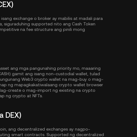
CEX)
sang exchange o broker ay mabilis at madali para
e, siguraduhing supported nito ang Cash Token
competitive na fee structure ang pinili mong
 asset ang mga pangunahing priority mo, maaaring
SH) gamit ang isang non-custodial wallet, tulad
gungunang Web3 crypto wallet na mag-buy o mag-
anap ng mapagkakatiwalaang crypto wallet browser
ag-create o mag-import ng existing na crypto
p ng crypto at NFTs.
a DEX)
oin, ang decentralized exchanges ay nagpo-
cuting smart contracts. Supported ng decentralized