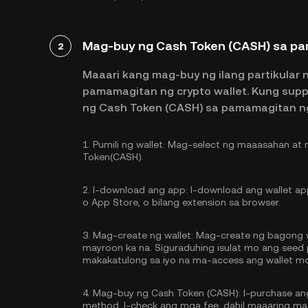
Mag-buy ng Cash Token (CASH) sa pa
2
Maaari kang mag-buy ng ilang partikular 
pamamagitan ng crypto wallet. Kung sup
ng Cash Token (CASH) sa pamamagitan n
1.
Pumili ng wallet:
Mag-select ng maaasahan at r
Token(CASH).
2.
I-download ang app:
I-download ang wallet app
o App Store, o bilang extension sa browser.
3.
Mag-create ng wallet:
Mag-create ng bagong wa
mayroon ka na. Siguraduhing isulat mo ang seed p
makakatulong sa iyo na ma-access ang wallet m
4.
Mag-buy ng Cash Token (CASH):
I-purchase an
method. I-check ang mga fee, dahil maaaring mas