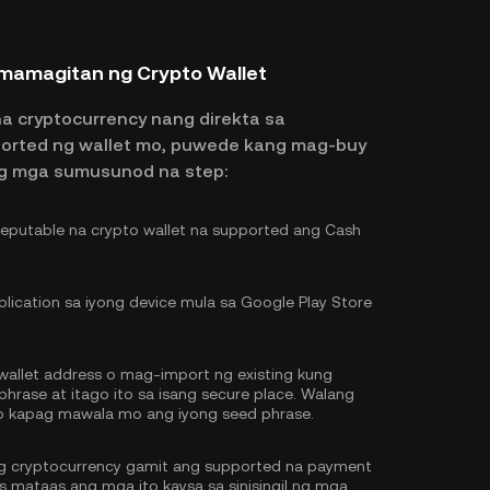
mamagitan ng Crypto Wallet
na cryptocurrency nang direkta sa
ported ng wallet mo, puwede kang mag-buy
g mga sumusunod na step:
eputable na crypto wallet na supported ang Cash
lication sa iyong device mula sa Google Play Store
llet address o mag-import ng existing kung
hrase at itago ito sa isang secure place. Walang
o kapag mawala mo ang iyong seed phrase.
g cryptocurrency gamit ang supported na payment
 mataas ang mga ito kaysa sa sinisingil ng mga