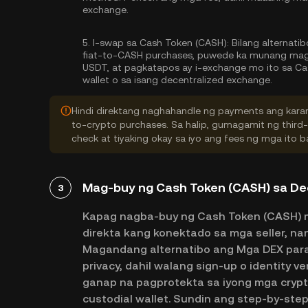
exchange.
5.
I-swap sa Cash Token (CASH):
Bilang alternatib
fiat-to-CASH purchases, puwede ka munang mag-
USDT, at pagkatapos ay i-exchange mo ito sa C
wallet o sa isang decentralized exchange.
Hindi direktang naghahandle ng payments ang karam
to-crypto purchases. Sa halip, gumagamit ng third
check at tiyaking okay sa iyo ang fees ng mga ito
Mag-buy ng Cash Token (CASH) sa De
3
Kapag nagba-buy ng Cash Token (CASH) m
direkta kang konektado sa mga seller, n
Magandang alternatibo ang Mga DEX para 
privacy, dahil walang sign-up o identity v
ganap na pagprotekta sa iyong mga cryp
custodial wallet. Sundin ang step-by-st