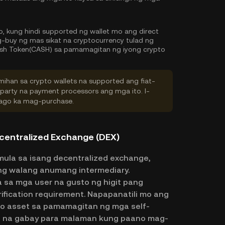
o, kung hindi supported ng wallet mo ang direct
buy ng mas sikat na cryptocurrency tulad ng
ash Token(CASH) sa pamamagitan ng iyong crypto
ihan sa crypto wallets na supported ang fiat-
-party na payment processors ang mga ito. I-
 bago ka mag-purchase.
centralized Exchange (DEX)
ula sa isang decentralized exchange,
ang walang anumang intermediary.
sa mga user na gusto ng higit pang
erification requirement. Napapanatili mo ang
to asset sa pamamagitan ng mga self-
ep na gabay para malaman kung paano mag-