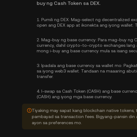
buy ng Cash Token sa DEX.
1.
Pumili ng DEX:
Mag-select ng decentralized ex
open ang DEX app at ikonekta ang iyong wallet. 
2.
Mag-buy ng base currency:
Para mag-buy ng C
currency, dahil crypto-to-crypto exchanges lan
mong
i-buy ang base currency
mula sa isang secu
3.
Ipadala ang base currency sa wallet mo:
Pagkata
sa iyong web3 wallet. Tandaan na maaaring abu
transfer.
4.
I-swap sa Cash Token (CASH) ang base curren
(CASH) ang iyong mga base currency.
Tiyaking may sapat kang blockchain native tokens, 
pambayad sa transaction fees. Bigyang-pansin din a
ayon sa preferences mo.