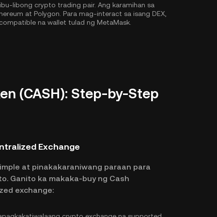
u-libong crypto trading pair. Ang karamihan sa
hereum
at
Polygon
. Para mag-interact sa isang DEX,
compatible na wallet tulad ng MetaMask.
en (CASH): Step-by-Step
ntralized Exchange
imple at pinakakaraniwang paraan para
to. Ganito ka makaka-buy ng Cash
zed exchange:
pagkakatiwalaang crypto exchange na supported