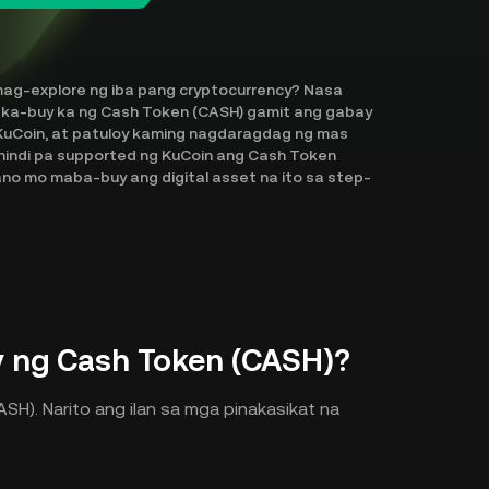
ag-explore ng iba pang cryptocurrency? Nasa
maka-buy ka ng Cash Token (CASH) gamit ang gabay
g KuCoin, at patuloy kaming nagdaragdag ng mas
hindi pa supported ng KuCoin ang Cash Token
ano mo maba-buy ang digital asset na ito sa step-
 ng Cash Token (CASH)?
H). Narito ang ilan sa mga pinakasikat na