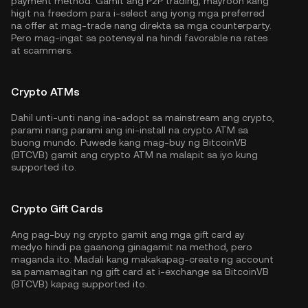
payment method. Gamit ang P2P trading, mayroon kang
higit na freedom para i-select ang iyong mga preferred
na offer at mag-trade nang direkta sa mga counterparty.
Pero mag-ingat sa potensyal na hindi favorable na rates
at scammers.
Crypto ATMs
Dahil unti-unti nang ina-adopt sa mainstream ang crypto,
parami nang parami ang ini-install na crypto ATM sa
buong mundo. Puwede kang mag-buy ng BitcoinVB
(BTCVB) gamit ang crypto ATM na malapit sa iyo kung
supported ito.
Crypto Gift Cards
Ang pag-buy ng crypto gamit ang mga gift card ay
medyo hindi pa gaanong ginagamit na method, pero
maganda ito. Madali kang makakapag-create ng account
sa pamamagitan ng gift card at i-exchange sa BitcoinVB
(BTCVB) kapag supported ito.