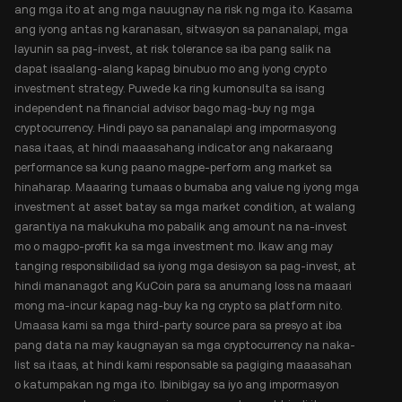
ang mga ito at ang mga nauugnay na risk ng mga ito. Kasama
ang iyong antas ng karanasan, sitwasyon sa pananalapi, mga
layunin sa pag-invest, at risk tolerance sa iba pang salik na
dapat isaalang-alang kapag binubuo mo ang iyong crypto
investment strategy. Puwede ka ring kumonsulta sa isang
independent na financial advisor bago mag-buy ng mga
cryptocurrency. Hindi payo sa pananalapi ang impormasyong
nasa itaas, at hindi maaasahang indicator ang nakaraang
performance sa kung paano magpe-perform ang market sa
hinaharap. Maaaring tumaas o bumaba ang value ng iyong mga
investment at asset batay sa mga market condition, at walang
garantiya na makukuha mo pabalik ang amount na na-invest
mo o magpo-profit ka sa mga investment mo. Ikaw ang may
tanging responsibilidad sa iyong mga desisyon sa pag-invest, at
hindi mananagot ang KuCoin para sa anumang loss na maaari
mong ma-incur kapag nag-buy ka ng crypto sa platform nito.
Umaasa kami sa mga third-party source para sa presyo at iba
pang data na may kaugnayan sa mga cryptocurrency na naka-
list sa itaas, at hindi kami responsable sa pagiging maaasahan
o katumpakan ng mga ito. Ibinibigay sa iyo ang impormasyon