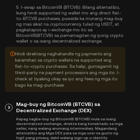
5.
I-swap sa BitcoinVB (BTCVB):
Bilang alternatibo,
kung hindi supported ng wallet mo ang direct fiat-
to-BTCVB purchases, puwede ka munang mag-buy
ng mas sikat na cryptocurrency tulad ng USDT, at
pagkatapos ay i-exchange mo ito sa
BitcoinVB(BTCVB) sa pamamagitan ng iyong crypto
wallet o sa isang decentralized exchange.
Hindi direktang naghahandle ng payments ang
karamihan sa crypto wallets na supported ang
fiat-to-crypto purchases. Sa halip, gumagamit ng
third-party na payment processors ang mga ito. I-
check at tiyaking okay sa iyo ang fees ng mga ito
bago ka mag-purchase.
Mag-buy ng BitcoinVB (BTCVB) sa
3
Decentralized Exchange (DEX)
Kapag nagba-buy ng BitcoinVB (BTCVB) mula sa isang
decentralized exchange, direkta kang konektado sa mga
seller, nang walang anumang intermediary. Magandang
alternatibo ang Mga DEX para sa mga user na gusto ng
higit pang privacy, dahil walang sign-up o identity