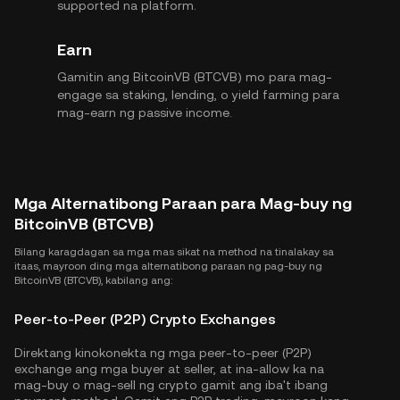
supported na platform.
Earn
Gamitin ang BitcoinVB (BTCVB) mo para mag-
engage sa staking, lending, o yield farming para
mag-earn ng passive income.
Mga Alternatibong Paraan para Mag-buy ng
BitcoinVB (BTCVB)
Bilang karagdagan sa mga mas sikat na method na tinalakay sa
itaas, mayroon ding mga alternatibong paraan ng pag-buy ng
BitcoinVB (BTCVB), kabilang ang:
Peer-to-Peer (P2P) Crypto Exchanges
Direktang kinokonekta ng mga peer-to-peer (P2P)
exchange ang mga buyer at seller, at ina-allow ka na
mag-buy o mag-sell ng crypto gamit ang iba't ibang