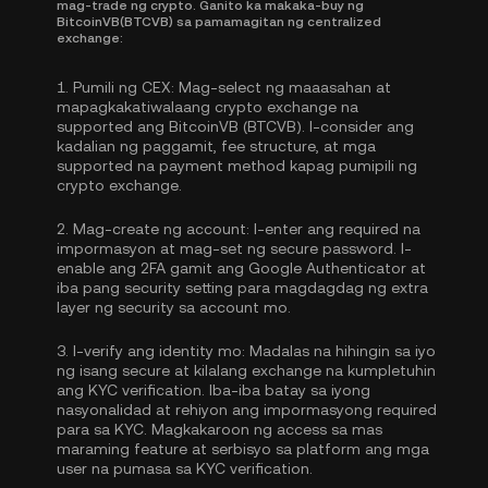
mag-trade ng crypto. Ganito ka makaka-buy ng
BitcoinVB(BTCVB) sa pamamagitan ng centralized
exchange:
1.
Pumili ng CEX:
Mag-select ng maaasahan at
mapagkakatiwalaang crypto exchange na
supported ang BitcoinVB (BTCVB). I-consider ang
kadalian ng paggamit, fee structure, at mga
supported na payment method kapag pumipili ng
crypto exchange.
2.
Mag-create ng account:
I-enter ang required na
impormasyon at mag-set ng secure password. I-
enable ang
2FA gamit ang Google Authenticator
at
iba pang security setting para magdagdag ng extra
layer ng security sa account mo.
3.
I-verify ang identity mo:
Madalas na hihingin sa iyo
ng isang secure at kilalang exchange na kumpletuhin
ang
KYC verification
. Iba-iba batay sa iyong
nasyonalidad at rehiyon ang impormasyong required
para sa KYC. Magkakaroon ng access sa mas
maraming feature at serbisyo sa platform ang mga
user na pumasa sa KYC verification.