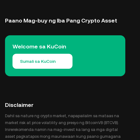
Paano Mag-buy ng Iba Pang Crypto Asset
Welcome sa KuCoin
Sumali sa KuCoin
Disclaimer
Dahil sa nature ng crypto market, napapailalim sa mataas na
market risk at price volatility ang presyo ng BitcoinVB (BTCVB).
Inirerekomenda namin na mag-invest ka lang sa mga digital
asset pagkatapos mong maunawaan kung paano gumagana