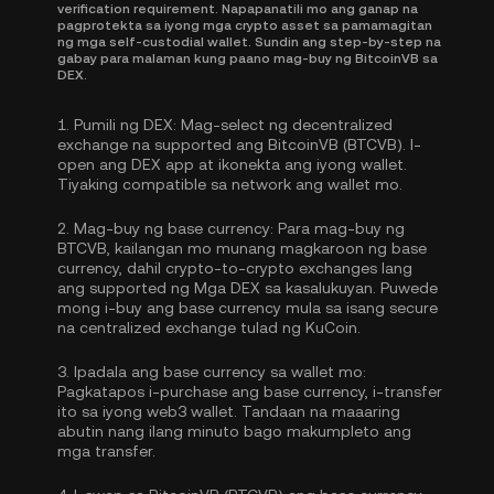
verification requirement. Napapanatili mo ang ganap na
pagprotekta sa iyong mga crypto asset sa pamamagitan
ng mga self-custodial wallet. Sundin ang step-by-step na
gabay para malaman kung paano mag-buy ng BitcoinVB sa
DEX.
1.
Pumili ng DEX:
Mag-select ng decentralized
exchange na supported ang BitcoinVB (BTCVB). I-
open ang DEX app at ikonekta ang iyong wallet.
Tiyaking compatible sa network ang wallet mo.
2.
Mag-buy ng base currency:
Para mag-buy ng
BTCVB, kailangan mo munang magkaroon ng base
currency, dahil crypto-to-crypto exchanges lang
ang supported ng Mga DEX sa kasalukuyan. Puwede
mong
i-buy ang base currency
mula sa isang secure
na centralized exchange tulad ng KuCoin.
3.
Ipadala ang base currency sa wallet mo:
Pagkatapos i-purchase ang base currency, i-transfer
ito sa iyong web3 wallet. Tandaan na maaaring
abutin nang ilang minuto bago makumpleto ang
mga transfer.