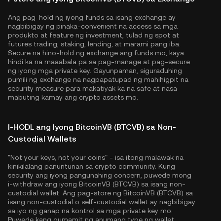
Ang pag-hold ng iyong funds sa isang exchange ay
nagbibigay ng pinaka-convenient na access sa mga
produkto at feature ng investment, tulad ng spot at
futures trading, staking, lending, at marami pang iba.
Secure na hino-hold ng exchange ang funds mo, kaya
hindi ka na maaabala pa sa pag-manage at pag-secure
ng iyong mga private key. Gayunpaman, siguraduhing
pumili ng exchange na nagpapatupad ng mahihigpit na
security measure para makatiyak ka na safe at nasa
mabuting kamay ang crypto assets mo.
I-HODL ang Iyong BitcoinVB (BTCVB) sa Non-
Custodial Wallets
"Not your keys, not your coins" - isa itong malawak na
kinikilalang panuntunan sa crypto community. Kung
security ang iyong pangunahing concern, puwede mong
i-withdraw ang iyong BitcoinVB (BTCVB) sa isang non-
custodial wallet. Ang pag-store ng BitcoinVB (BTCVB) sa
isang non-custodial o self-custodial wallet ay nagbibigay
sa iyo ng ganap na kontrol sa mga private key mo.
Puwede kang gumamit ng anumang type ng wallet,