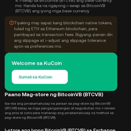
4.
I-swap sa BitcoinVB (BTCVB) ang base currency
mo:
Handa ka na ngayong i-swap sa BitcoinVB
(BTCVB) ang iyong mga base currency.
Tiyaking may sapat kang blockchain native tokens,
tulad ng ETH sa Ethereum blockchain, para
pambayad sa transaction fees. Bigyang-pansin din
ang slippage at i-adjust ang slippage tolerance
ayon sa preferences mo.
Welcome sa KuCoin
Sumali sa KuCoin
Paano Mag-store ng BitcoinVB (BTCVB)
Iba-iba ang pinakamahusay na paraan sa pag-store ng BitcoinVB
(BTCVB) batay sa mga pangangailangan at kagustuhan mo. I-review
ang pros at cons para mahanap ang pinakamahusay na method sa
pag-store ng BitcoinVB (BTCVB).
I-store ang Iyong BitcoinVB (BTCVB) sa Exchange