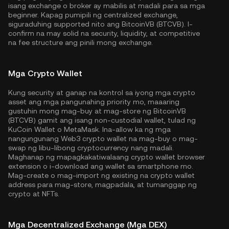
isang exchange o broker ay mabilis at madali para sa mga
beginner. Kapag pumipili ng centralized exchange,
siguraduhing supported nito ang BitcoinVB (BTCVB). I-
confirm na may solid na security, liquidity, at competitive
na fee structure ang pinili mong exchange.
Mga Crypto Wallet
Kung security at ganap na kontrol sa iyong mga crypto
asset ang mga pangunahing priority mo, maaaring
gustuhin mong mag-buy at mag-store ng BitcoinVB
(BTCVB) gamit ang isang non-custodial wallet, tulad ng
KuCoin Wallet
o MetaMask. Ina-allow ka ng mga
nangungunang Web3 crypto wallet na mag-buy o mag-
swap ng libu-libong cryptocurrency nang madali.
Maghanap ng mapagkakatiwalaang crypto wallet browser
extension o i-download ang wallet sa smartphone mo.
Mag-create o mag-import ng existing na crypto wallet
address para mag-store, magpadala, at tumanggap ng
crypto at NFTs.
Mga Decentralized Exchange (Mga DEX)