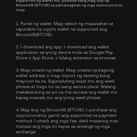
supported ng wallet mo, puwede kang mag-buy ng
BitcoinVB (BTCVB) sa pamamagitan ng mga sumusunod na
step:
1.
Pumili ng wallet:
Mag-select ng maaasahan at
reputable na crypto wallet na supported ang
BitcoinVB(BTCVB).
2.
I-download ang app:
I-download ang wallet
application sa iyong device mula sa Google Play
Store o App Store, o bilang extension sa browser.
3.
Mag-create ng wallet:
Mag-create ng bagong
wallet address o mag-import ng existing kung
mayroon ka na. Siguraduhing isulat mo ang seed
phrase at itago ito sa isang secure place. Walang
makakatulong sa iyo na ma-access ang wallet mo
kapag mawala mo ang iyong seed phrase.
4.
Mag-buy ng BitcoinVB (BTCVB):
I-purchase ang
cryptocurrency gamit ang supported na payment
method. I-check ang mga fee, dahil maaaring mas
mataas ang mga ito kaysa sa sinisingil ng mga
exchange.