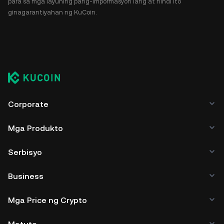
para sa mga layuning pang-impormasyon lang at hindi ito
ginagarantiyahan ng KuCoin.
Corporate
Mga Produkto
Serbisyo
Business
Mga Price ng Crypto