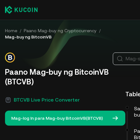
Home
/
Paano Mag-buy ng Cryptocurrency
/
Mag-buy ng BitcoinVB
Mag-s
Paano Mag-buy ng BitcoinVB
(BTCVB)
Tabl
BTCVB Live Price Converter
Sa
bu
Mag-log In para Mag-buy BitcoinVB(BTCVB)
Pa
Bi