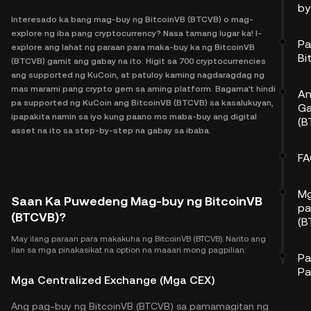
by
Interesado ka bang mag-buy ng BitcoinVB (BTCVB) o mag-
explore ng iba pang cryptocurrency? Nasa tamang lugar ka! I-
Pa
explore ang lahat ng paraan para maka-buy ka ng BitcoinVB
Bi
(BTCVB) gamit ang gabay na ito. Higit sa 700 cryptocurrencies
ang supported ng KuCoin, at patuloy kaming nagdaragdag ng
mas marami pang crypto gem sa aming platform. Bagama't hindi
An
pa supported ng KuCoin ang BitcoinVB (BTCVB) sa kasalukuyan,
Ga
ipapakita namin sa iyo kung paano mo maba-buy ang digital
(B
asset na ito sa step-by-step na gabay sa ibaba.
F
Mg
Saan Ka Puwedeng Mag-buy ng BitcoinVB
pa
(BTCVB)?
(B
May ilang paraan para makakuha ng BitcoinVB (BTCVB). Narito ang
ilan sa mga pinakasikat na option na maaari mong pagpilian:
Pa
Pa
Mga Centralized Exchange (Mga CEX)
Ang pag-buy ng BitcoinVB (BTCVB) sa pamamagitan ng