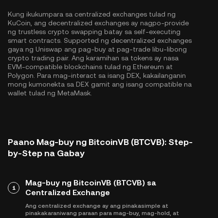
Kung ikukumpara sa centralized exchanges tulad ng
KuCoin, ang decentralized exchanges ay nagpo-provide
ng trustless crypto swapping batay sa self-executing
smart contracts. Supported ng decentralized exchanges
gaya ng Uniswap ang pag-buy at pag-trade libu-libong
crypto trading pair. Ang karamihan sa tokens ay nasa
EVM-compatible blockchains tulad ng
Ethereum
at
Polygon
. Para mag-interact sa isang DEX, kakailanganin
mong kumonekta sa DEX gamit ang isang compatible na
wallet tulad ng MetaMask.
Paano Mag-buy ng BitcoinVB (BTCVB): Step-
by-Step na Gabay
Mag-buy ng BitcoinVB (BTCVB) sa
1
Centralized Exchange
Ang centralized exchange ay ang pinakasimple at
pinakakaraniwang paraan para mag-buy, mag-hold, at