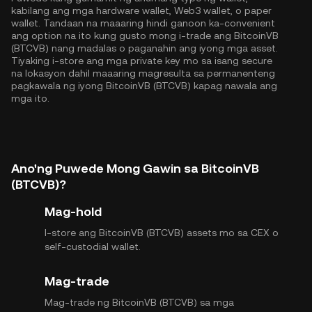
kabilang ang mga hardware wallet, Web3 wallet, o paper
wallet. Tandaan na maaaring hindi ganoon ka-convenient
ang option na ito kung gusto mong i-trade ang BitcoinVB
(BTCVB) nang madalas o paganahin ang iyong mga asset.
Tiyaking i-store ang mga private key mo sa isang secure
na lokasyon dahil maaaring magresulta sa permanenteng
pagkawala ng iyong BitcoinVB (BTCVB) kapag nawala ang
mga ito.
Ano'ng Puwede Mong Gawin sa BitcoinVB
(BTCVB)?
Mag-hold
I-store ang BitcoinVB (BTCVB) assets mo sa CEX o
self-custodial wallet.
Mag-trade
Mag-trade ng BitcoinVB (BTCVB) sa mga