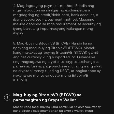
4.
Magdagdag ng payment method:
Sundin ang
mga instruction na ibinigay ng exchange para
magdagdag ng credit/debit card, bank account, o
ibang supported na payment method. Maaaring
iba-iba depende sa mga requirement sa security ng
iyong bank ang impormasyong kailangan mong
ibigay.
5.
Mag-buy ng BitcoinVB (BTCVB):
Handa ka na
ngayong mag-buy ng BitcoinVB (BTCVB). Madali
kang makakapag-buy ng BitcoinVB (BTCVB) gamit
ang fiat currency kung supported ito. Puwede ka
ring magsagawa ng crypto-to-crypto exchange sa
pamamagitan ng pag-purchase muna ng isang sikat
na cryptocurrency tulad ng
USDT
, at pagkatapos ay
i-exchange mo ito sa gusto mong BitcoinVB
(BTCVB).
Mag-buy ng BitcoinVB (BTCVB) sa
2
pamamagitan ng Crypto Wallet
Maaari kang mag-buy ng ilang partikular na cryptocurrency
nang direkta sa pamamagitan ng crypto wallet. Kung