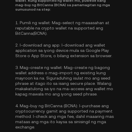
wallet. Kung supported ng wallet mo, puwede kang
mag-buy ng BitCanna (BCNA) sa pamamagitan ng mga
sumusunod na step:
1.
Pumili ng wallet:
Mag-select ng maaasahan at
reputable na crypto wallet na supported ang
BitCanna(BCNA).
2.
I-download ang app:
I-download ang wallet
application sa iyong device mula sa Google Play
Store o App Store, o bilang extension sa browser.
3.
Mag-create ng wallet:
Mag-create ng bagong
wallet address o mag-import ng existing kung
mayroon ka na. Siguraduhing isulat mo ang seed
phrase at itago ito sa isang secure place. Walang
makakatulong sa iyo na ma-access ang wallet mo
kapag mawala mo ang iyong seed phrase.
4.
Mag-buy ng BitCanna (BCNA):
I-purchase ang
cryptocurrency gamit ang supported na payment
method. I-check ang mga fee, dahil maaaring mas
mataas ang mga ito kaysa sa sinisingil ng mga
exchange.