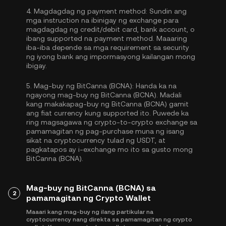
4.
Magdagdag ng payment method:
Sundin ang
mga instruction na ibinigay ng exchange para
magdagdag ng credit/debit card, bank account, o
ibang supported na payment method. Maaaring
iba-iba depende sa mga requirement sa security
ng iyong bank ang impormasyong kailangan mong
ibigay.
5.
Mag-buy ng BitCanna (BCNA):
Handa ka na
ngayong mag-buy ng BitCanna (BCNA). Madali
kang makakapag-buy ng BitCanna (BCNA) gamit
ang fiat currency kung supported ito. Puwede ka
ring magsagawa ng crypto-to-crypto exchange sa
pamamagitan ng pag-purchase muna ng isang
sikat na cryptocurrency tulad ng
USDT
, at
pagkatapos ay i-exchange mo ito sa gusto mong
BitCanna (BCNA).
Mag-buy ng BitCanna (BCNA) sa
2
pamamagitan ng Crypto Wallet
Maaari kang mag-buy ng ilang partikular na
cryptocurrency nang direkta sa pamamagitan ng crypto