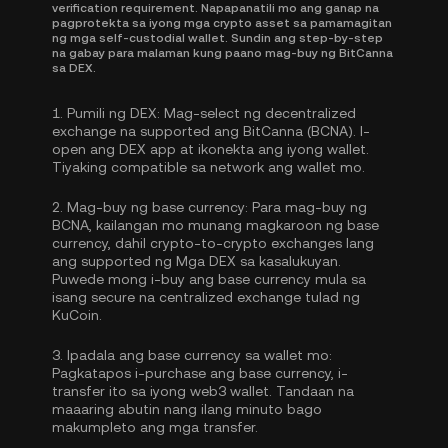
verification requirement. Napapanatili mo ang ganap na
pagprotekta sa iyong mga crypto asset sa pamamagitan
ng mga self-custodial wallet. Sundin ang step-by-step
na gabay para malaman kung paano mag-buy ng BitCanna
sa DEX.
1.
Pumili ng DEX:
Mag-select ng decentralized
exchange na supported ang BitCanna (BCNA). I-
open ang DEX app at ikonekta ang iyong wallet.
Tiyaking compatible sa network ang wallet mo.
2.
Mag-buy ng base currency:
Para mag-buy ng
BCNA, kailangan mo munang magkaroon ng base
currency, dahil crypto-to-crypto exchanges lang
ang supported ng Mga DEX sa kasalukuyan.
Puwede mong
i-buy ang base currency
mula sa
isang secure na centralized exchange tulad ng
KuCoin.
3.
Ipadala ang base currency sa wallet mo:
Pagkatapos i-purchase ang base currency, i-
transfer ito sa iyong web3 wallet. Tandaan na
maaaring abutin nang ilang minuto bago
makumpleto ang mga transfer.