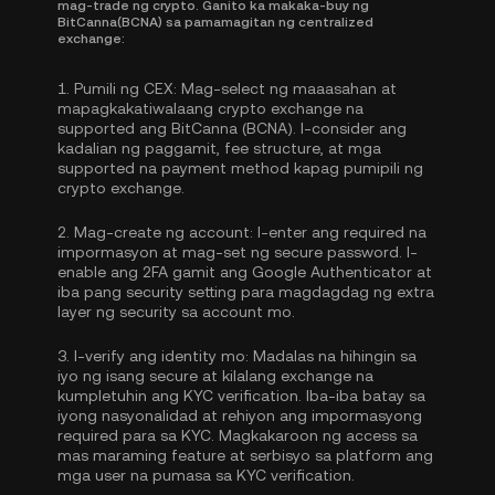
mag-trade ng crypto. Ganito ka makaka-buy ng
BitCanna(BCNA) sa pamamagitan ng centralized
exchange:
1.
Pumili ng CEX:
Mag-select ng maaasahan at
mapagkakatiwalaang crypto exchange na
supported ang BitCanna (BCNA). I-consider ang
kadalian ng paggamit, fee structure, at mga
supported na payment method kapag pumipili ng
crypto exchange.
2.
Mag-create ng account:
I-enter ang required na
impormasyon at mag-set ng secure password. I-
enable ang
2FA gamit ang Google Authenticator
at
iba pang security setting para magdagdag ng extra
layer ng security sa account mo.
3.
I-verify ang identity mo:
Madalas na hihingin sa
iyo ng isang secure at kilalang exchange na
kumpletuhin ang
KYC verification
. Iba-iba batay sa
iyong nasyonalidad at rehiyon ang impormasyong
required para sa KYC. Magkakaroon ng access sa
mas maraming feature at serbisyo sa platform ang
mga user na pumasa sa KYC verification.