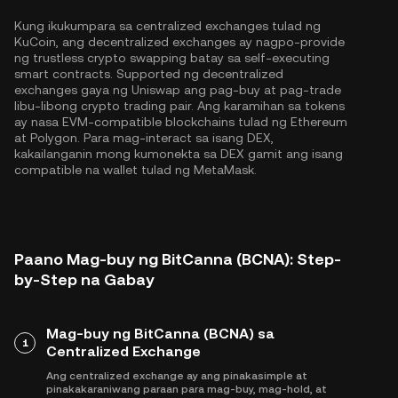
Kung ikukumpara sa centralized exchanges tulad ng
KuCoin, ang decentralized exchanges ay nagpo-provide
ng trustless crypto swapping batay sa self-executing
smart contracts. Supported ng decentralized
exchanges gaya ng Uniswap ang pag-buy at pag-trade
libu-libong crypto trading pair. Ang karamihan sa tokens
ay nasa EVM-compatible blockchains tulad ng
Ethereum
at
Polygon
. Para mag-interact sa isang DEX,
kakailanganin mong kumonekta sa DEX gamit ang isang
compatible na wallet tulad ng MetaMask.
Paano Mag-buy ng BitCanna (BCNA): Step-
by-Step na Gabay
Mag-buy ng BitCanna (BCNA) sa
1
Centralized Exchange
Ang centralized exchange ay ang pinakasimple at
pinakakaraniwang paraan para mag-buy, mag-hold, at