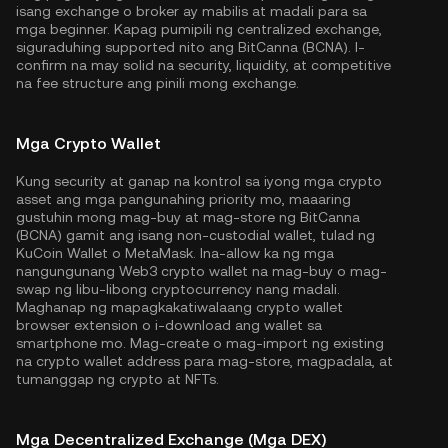
isang exchange o broker ay mabilis at madali para sa
mga beginner. Kapag pumipili ng centralized exchange,
siguraduhing supported nito ang BitCanna (BCNA). I-
confirm na may solid na security, liquidity, at competitive
na fee structure ang pinili mong exchange.
Mga Crypto Wallet
Kung security at ganap na kontrol sa iyong mga crypto
asset ang mga pangunahing priority mo, maaaring
gustuhin mong mag-buy at mag-store ng BitCanna
(BCNA) gamit ang isang non-custodial wallet, tulad ng
KuCoin Wallet
o MetaMask. Ina-allow ka ng mga
nangungunang Web3 crypto wallet na mag-buy o mag-
swap ng libu-libong cryptocurrency nang madali.
Maghanap ng mapagkakatiwalaang crypto wallet
browser extension o i-download ang wallet sa
smartphone mo. Mag-create o mag-import ng existing
na crypto wallet address para mag-store, magpadala, at
tumanggap ng crypto at NFTs.
Mga Decentralized Exchange (Mga DEX)