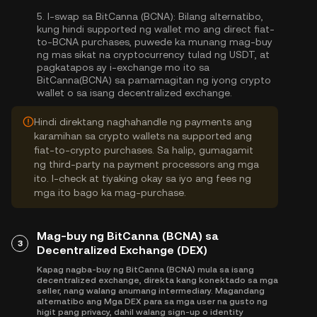
5.
I-swap sa BitCanna (BCNA):
Bilang alternatibo,
kung hindi supported ng wallet mo ang direct fiat-
to-BCNA purchases, puwede ka munang mag-buy
ng mas sikat na cryptocurrency tulad ng USDT, at
pagkatapos ay i-exchange mo ito sa
BitCanna(BCNA) sa pamamagitan ng iyong crypto
wallet o sa isang decentralized exchange.
Hindi direktang naghahandle ng payments ang
karamihan sa crypto wallets na supported ang
fiat-to-crypto purchases. Sa halip, gumagamit
ng third-party na payment processors ang mga
ito. I-check at tiyaking okay sa iyo ang fees ng
mga ito bago ka mag-purchase.
Mag-buy ng BitCanna (BCNA) sa
3
Decentralized Exchange (DEX)
Kapag nagba-buy ng BitCanna (BCNA) mula sa isang
decentralized exchange, direkta kang konektado sa mga
seller, nang walang anumang intermediary. Magandang
alternatibo ang Mga DEX para sa mga user na gusto ng
higit pang privacy, dahil walang sign-up o identity