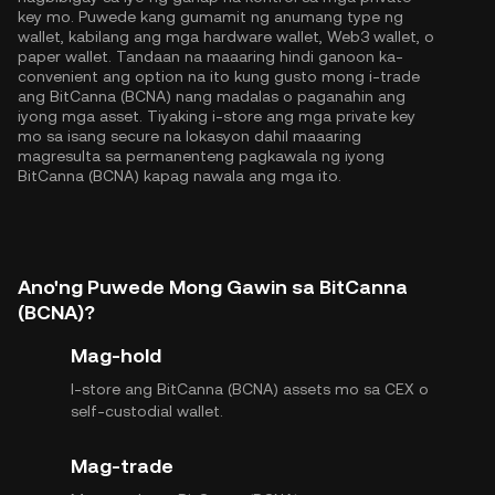
key mo. Puwede kang gumamit ng anumang type ng
wallet, kabilang ang mga hardware wallet, Web3 wallet, o
paper wallet. Tandaan na maaaring hindi ganoon ka-
convenient ang option na ito kung gusto mong i-trade
ang BitCanna (BCNA) nang madalas o paganahin ang
iyong mga asset. Tiyaking i-store ang mga private key
mo sa isang secure na lokasyon dahil maaaring
magresulta sa permanenteng pagkawala ng iyong
BitCanna (BCNA) kapag nawala ang mga ito.
Ano'ng Puwede Mong Gawin sa BitCanna
(BCNA)?
Mag-hold
I-store ang BitCanna (BCNA) assets mo sa CEX o
self-custodial wallet.
Mag-trade