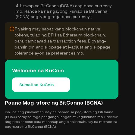
4.
I-swap sa BitCanna (BCNA) ang base currency
mo:
Handa ka na ngayong i-swap sa BitCanna
(BCNA) ang iyong mga base currency.
Tiyaking may sapat kang blockchain native
tokens, tulad ng ETH sa Ethereum blockchain,
para pambayad sa transaction fees. Bigyang-
pansin din ang slippage at i-adjust ang slippage
tolerance ayon sa preferences mo.
Welcome sa KuCoin
Sumali sa KuCoin
Paano Mag-store ng BitCanna (BCNA)
Iba-iba ang pinakamahusay na paraan sa pag-store ng BitCanna
(BCNA) batay sa mga pangangailangan at kagustuhan mo. I-review
ang pros at cons para mahanap ang pinakamahusay na method sa
pag-store ng BitCanna (BCNA).