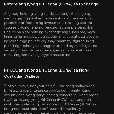
I-store ang Iyong BitCanna (BCNA) sa Exchange
Ang pag-hold ng iyong funds sa isang exchange ay
nagbibigay ng pinaka-convenient na access sa mga
produkto at feature ng investment, tulad ng spot at
futures trading, staking, lending, at marami pang iba.
Secure na hino-hold ng exchange ang funds mo, kaya
hindi ka na maaabala pa sa pag-manage at pag-secure
ng iyong mga private key. Gayunpaman, siguraduhing
pumili ng exchange na nagpapatupad ng mahihigpit na
security measure para makatiyak ka na safe at nasa
mabuting kamay ang crypto assets mo.
I-HODL ang Iyong BitCanna (BCNA) sa Non-
Custodial Wallets
"Not your keys, not your coins" - isa itong malawak na
kinikilalang panuntunan sa crypto community. Kung
security ang iyong pangunahing concern, puwede mong
i-withdraw ang iyong BitCanna (BCNA) sa isang non-
custodial wallet. Ang pag-store ng BitCanna (BCNA) sa
isang non-custodial o self-custodial wallet ay
nagbibigay sa iyo ng ganap na kontrol sa mga private