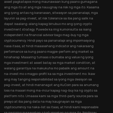
asset pagkatapos mong maunawaan kung paano gumagana
ang mga ito at ang mga nauugnay na risk ng mga ito. Kasama
ang iyong antas ng karanasan, sitwasyon sa pananalapi, mga
layunin sa pag-invest, at risk tolerance sa iba pang salik na
dapat isaalang-alang kapag binubuo mo ang iyong crypto
investment strategy. Puwede ka ring kumonsulta sa isang
independent na financial advisor bago mag-buy ng mga
cryptocurrency. Hindi payo sa pananalapi ang impormasyong
nasa itaas, at hindi maaasahang indicator ang nakaraang
performance sa kung paano magpe-perform ang market sa
hinaharap. Maaaring tumaas o bumaba ang value ng iyong
mga investment at asset batay sa mga market condition, at
walang garantiya na makukuha mo pabalik ang amount na
na-invest mo o magpo-profit ka sa mga investment mo. Ikaw
ang may tanging responsibilidad sa iyong mga desisyon sa
pag-invest, at hindi mananagot ang KuCoin para sa anumang
loss na maaari mong ma-incur kapag nag-buy ka ng crypto sa
platform nito. Umaasa kami sa mga third-party source para sa
presyo at iba pang data na may kaugnayan sa mga
cryptocurrency na naka-list sa itaas, at hindi kami responsable
sa pagiging maaasahan o katumpakan ng mga ito. Ibinibigay