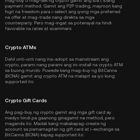
mag-buy o mag-sell ng crypto gamit ang iba't ibang
payment method. Gamit ang P2P trading, mayroon kang
higit na freedom para i-select ang iyong mga preferred
na offer at mag-trade nang direkta sa mga
counterparty. Pero mag-ingat sa potensyal na hindi
favorable na rates at scammers.
Crypto ATMs
Dahil unti-unti nang ina-adopt sa mainstream ang
crypto, parami nang parami ang ini-install na crypto ATM
sa buong mundo. Puwede kang mag-buy ng BitCanna
(BCNA) gamit ang crypto ATM na malapit sa iyo kung
supported ito.
Crypto Gift Cards
Ang pag-buy ng crypto gamit ang mga gift card ay
medyo hindi pa gaanong ginagamit na method, pero
maganda ito. Madali kang makakapag-create ng
account sa pamamagitan ng gift card at i-exchange sa
BitCanna (BCNA) kapag supported ito.