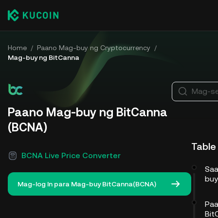
Home
/
Paano Mag-buy ng Cryptocurrency
/
Mag-buy ng BitCanna
Mag-se
Paano Mag-buy ng BitCanna
(BCNA)
Table
BCNA Live Price Converter
Saa
buy
Mag-log In para Mag-buy BitCanna(BCNA)
Paa
Bit