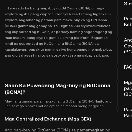
Ste
Interesado ka bang mag-buy ng BitCanna (BCNA) o mag-
explore ng iba pang cryptocurrency? Nasa tamang lugar ka! I-
Paa
explore ang lahat ng paraan para maka-buy ka ng BitCanna
Bit
(BCNA) gamit ang gabay na ito. Higit sa 700 cryptocurrencies
ang supported ng KuCoin, at patuloy kaming nagdaragdag ng
mas marami pang crypto gem sa aming platform. Bagama't
Ano
hindi pa supported ng KuCoin ang BitCanna (BCNA) sa
Gaw
kasalukuyan, ipapakita namin sa iyo kung paano mo maba-buy
(BC
ang digital asset na ito sa step-by-step na gabay sa ibaba.
FA
Mga
Saan Ka Puwedeng Mag-buy ng BitCanna
par
(BCNA)?
(BC
May ilang paraan para makakuha ng BitCanna (BCNA). Narito ang
ilan sa mga pinakasikat na option na maaari mong pagpilian:
Paa
Pan
Mga Centralized Exchange (Mga CEX)
Ang pag-buy ng BitCanna (BCNA) sa pamamagitan ng