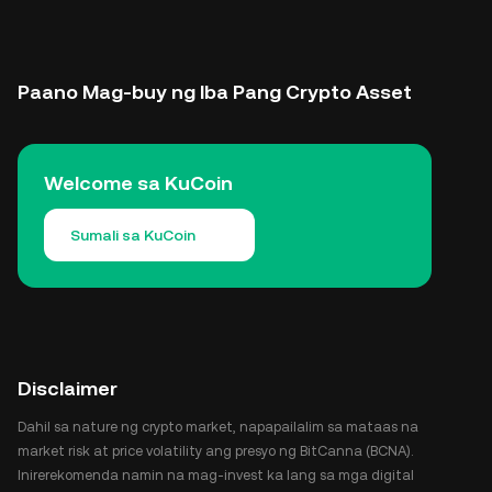
Paano Mag-buy ng Iba Pang Crypto Asset
Welcome sa KuCoin
Sumali sa KuCoin
Disclaimer
Dahil sa nature ng crypto market, napapailalim sa mataas na
market risk at price volatility ang presyo ng BitCanna (BCNA).
Inirerekomenda namin na mag-invest ka lang sa mga digital